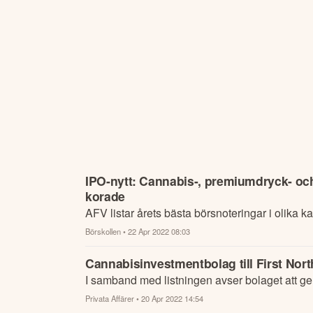
IPO-nytt: Cannabis-, premiumdryck- och
korade
AFV listar årets bästa börsnoteringar i olika ka
Börskollen
• 22 Apr 2022 08:03
Cannabisinvestmentbolag till First Nort
I samband med listningen avser bolaget att g
Privata Affärer
• 20 Apr 2022 14:54