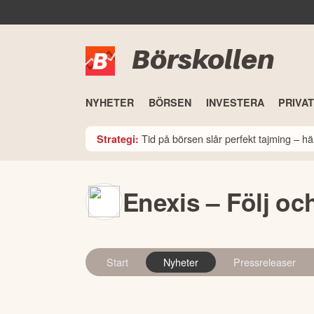
Börskollen
NYHETER
BÖRSEN
INVESTERA
PRIVA
Tid på börsen slår perfekt tajming – hä
Strategi:
Enexis – Följ oc
Start
Nyheter
Pressreleaser