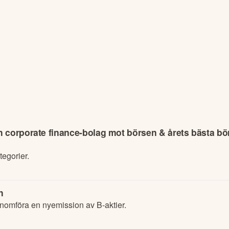
 corporate finance-bolag mot börsen & årets bästa bö
tegorier.
h
enomföra en nyemission av B-aktier.