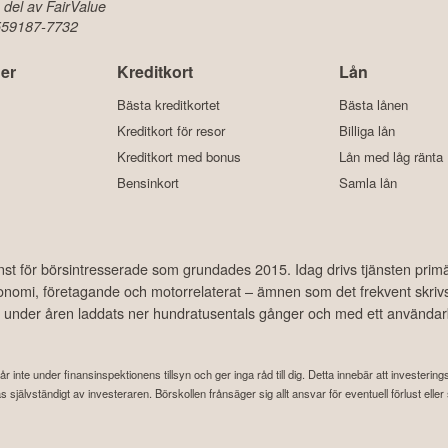
 del av FairValue
 559187-7732
er
Kreditkort
Lån
Bästa kreditkortet
Bästa lånen
Kreditkort för resor
Billiga lån
Kreditkort med bonus
Lån med låg ränta
Bensinkort
Samla lån
änst för börsintresserade som grundades 2015. Idag drivs tjänsten prim
ekonomi, företagande och motorrelaterat – ämnen som det frekvent skriv
har under åren laddats ner hundratusentals gånger och med ett använda
år inte under finansinspektionens tillsyn och ger inga råd till dig. Detta innebär att investeri
attas självständigt av investeraren. Börskollen frånsäger sig allt ansvar för eventuell förlust