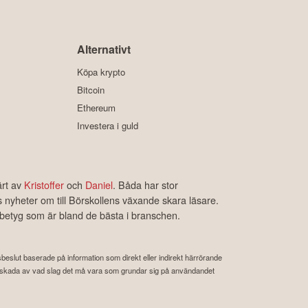
Alternativt
Köpa krypto
Bitcoin
Ethereum
Investera i guld
ärt av
Kristoffer
och
Daniel
. Båda har stor
s nyheter om till Börskollens växande skara läsare.
rbetyg som är bland de bästa i branschen.
ngsbeslut baserade på information som direkt eller indirekt härrörande
 eller skada av vad slag det må vara som grundar sig på användandet