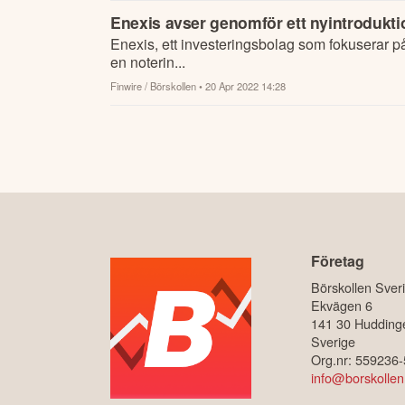
Enexis avser genomför ett nyintroduktio
Enexis, ett investeringsbolag som fokuserar p
en noterin...
Finwire / Börskollen
• 20 Apr 2022 14:28
Företag
Börskollen Sver
Ekvägen 6
141 30 Hudding
Sverige
Org.nr: 559236
info@borskollen