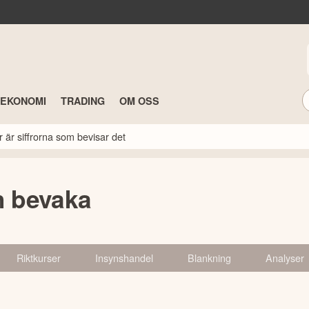
TEKONOMI
TRADING
OM OSS
r är siffrorna som bevisar det
h bevaka
Riktkurser
Insynshandel
Blankning
Analyser