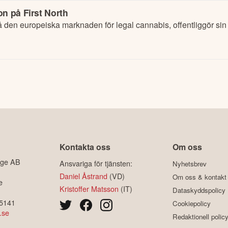
n på First North
å den europeiska marknaden för legal cannabis, offentliggör sin
Kontakta oss
Om oss
ige AB
Ansvariga för tjänsten:
Nyhetsbrev
Daniel Åstrand
(VD)
Om oss & kontakt
e
Kristoffer Matsson
(IT)
Dataskyddspolicy
-5141
Cookiepolicy
.se
Redaktionell polic