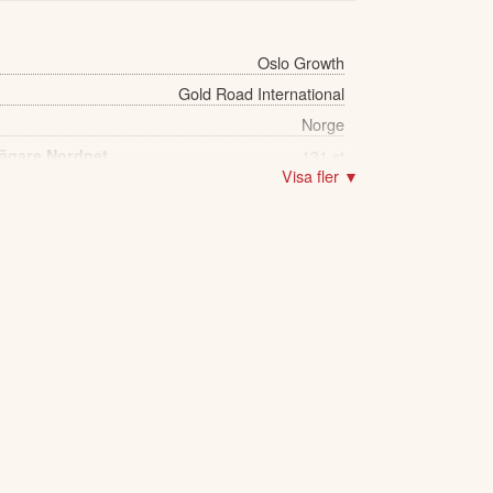
Oslo Growth
Gold Road International
Norge
 ägare Nordnet
131 st
Visa fler ▼