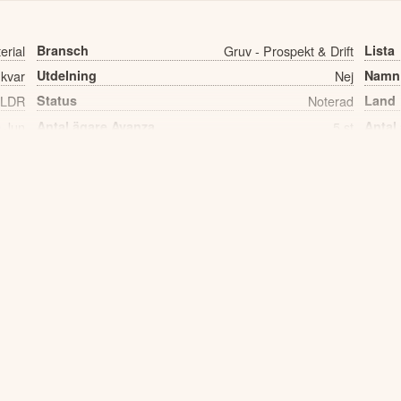
erial
Bransch
Gruv - Prospekt & Drift
Lista
 kvar
Utdelning
Nej
Namn
LDR
Status
Noterad
Land
 Jun
Antal ägare Avanza
5 st
Antal