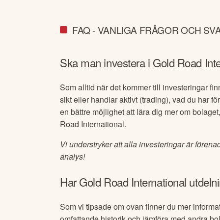
FAQ - VANLIGA FRÅGOR OCH SV
Ska man investera i
Gold Road Inte
Som alltid när det kommer till investeringar finn
sikt eller handlar aktivt (trading), vad du har f
en bättre möjlighet att lära dig mer om bolaget,
Road International
.
Vi understryker att alla investeringar är förena
analys!
Har
Gold Road International
utdelni
Som vi tipsade om ovan finner du mer inform
omfattande historik och jämföra med andra bo