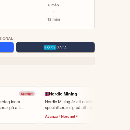
6 mån
-
rna.
12 mån
-
et och adress.
ch PayPal.
TIONAL
r för
CopyTrading
eller
Smart Portfolios
för
t.ex Volvo-aktien eller Bitcoin), om du vill köpa
er via eToro Academy, nyheter, smidiga verktyg
Nordic Mining
Spotlight
Oslo Bors
A TOPPINVESTERARE
öretag inom
Nordic Mining är ett norskt företag som
erar på att
specialiserar sig på att utforska och ut...
Avanza
Nordnet