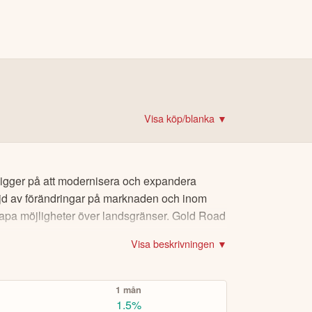
Visa köp/blanka ▼
det!
 krypto
 ligger på att modernisera och expandera
rare
öljd av förändringar på marknaden och inom
re
 skapa möjligheter över landsgränser. Gold Road
ital
Visa beskrivningen ▼
1 mån
1.5%