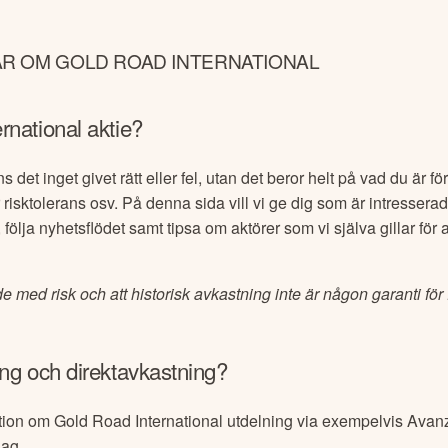
AR OM GOLD ROAD INTERNATIONAL
rnational
aktie?
s det inget givet rätt eller fel, utan det beror helt på vad du är 
ör risktolerans osv. På denna sida vill vi ge dig som är intresserad
 följa nyhetsflödet samt tipsa om aktörer som vi själva gillar för 
de med risk och att historisk avkastning inte är någon garanti för
ng och direktavkastning?
ation om
Gold Road International
utdelning via exempelvis Avanz
lag.