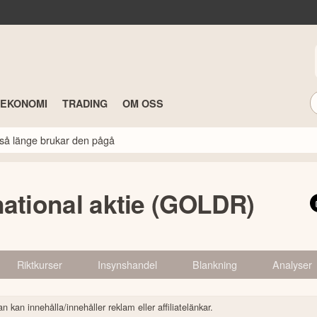
TEKONOMI
TRADING
OM OSS
så länge brukar den pågå
national aktie (GOLDR)
Riktkurser
Insynshandel
Blankning
Analyser
n kan innehålla/innehåller reklam eller affiliatelänkar.