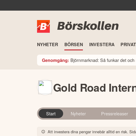
Börskollen
NYHETER
BÖRSEN
INVESTERA
PRIVA
Björnmarknad: Så funkar det och 
Genomgång:
Gold Road Inter
Start
Nyheter
Pressreleaser
Att investera dina pengar innebär alltid en risk. Sida