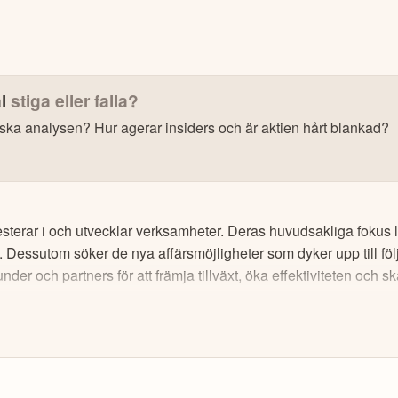
l
stiga eller falla?
iska analysen? Hur agerar insiders och är aktien hårt blankad?
s: Få upp till 500 USD i tillgångar när du öppnar konto –
se erbjudan
10 000+ olika marknader samlade – aktier, ETF:er &
vesterar i och utvecklar verksamheter. Deras huvudsakliga fokus
CopyTrader™ –
kopiera portföljen för toppinveste
. Dessutom söker de nya affärsmöjligheter som dyker upp till f
För- & efterhandel på utvalda börser – ligg steget fö
er och partners för att främja tillväxt, öka effektiviteten och
– över 100 olika att välja på
Handla riktig krypto
.2
av 5
Bonus: Upp till
på oinvesterat kap
3,55 % årlig ränta
Trustpilot
tional