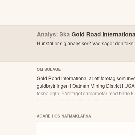
Analys: Ska
Gold Road Internationa
Hur ställer sig analytiker? Vad säger den tekn
Bonu
OM BOLAGET
Gold Road International är ett företag som in
guldbrytningen i Oatman Mining District i USA
teknologin. Företaget samarbetar med både kund
Internationals huvudkontor finns på Malta.
4
ÄGARE HOS NÄTMÄKLARNA
Köp eller blanka Gold Road Interna
7 enkla steg – så här kommer du igång