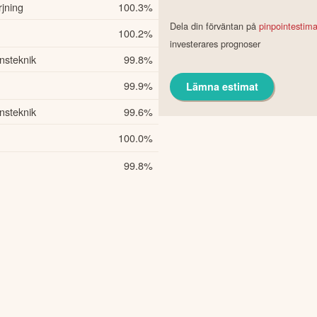
rjning
100.3
%
Dela din förväntan på
pinpointestim
100.2
%
investerares prognoser
nsteknik
99.8
%
99.9
%
Lämna estimat
nsteknik
99.6
%
100.0
%
99.8
%