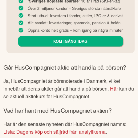
“
” 16 år i rad (SKI-enkät)
Sveriges nöjdaste sparare
Över 2 miljoner kunder – Sveriges största nätmäklare
Stort utbud: Investera i fonder, aktier, IPO:er & derivat
Allt samlat: Investeringar, sparande, pension & bolån
Öppna konto helt gratis – kom igång på några minuter
KOM IGÅNG IDAG
Går
HusCompagniet
aktie att handla på börsen?
Ja,
HusCompagniet
är börsnoterade
i Danmark
, vilket
innebär att deras aktier går att handla på börsen.
Här
kan du
se aktuell aktiekurs för
HusCompagniet
.
Vad har hänt med
HusCompagniet
aktien?
Här är den senaste nyheten där
HusCompagniet
nämns:
Lista: Dagens köp och säljråd från analytikerna
.