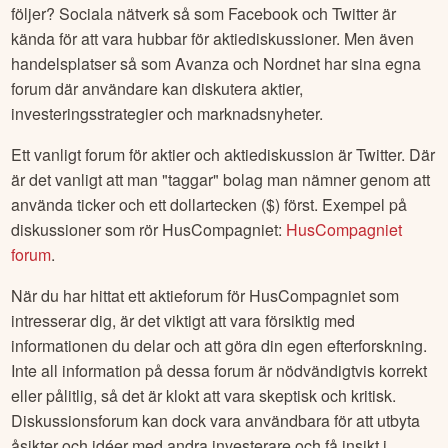
följer? Sociala nätverk så som Facebook och Twitter är
kända för att vara hubbar för aktiediskussioner. Men även
handelsplatser så som Avanza och Nordnet har sina egna
forum där användare kan diskutera aktier,
investeringsstrategier och marknadsnyheter.
Ett vanligt forum för aktier och aktiediskussion är Twitter. Där
är det vanligt att man "taggar" bolag man nämner genom att
använda ticker och ett dollartecken ($) först. Exempel på
diskussioner som rör
HusCompagniet
:
HusCompagniet
forum
.
När du har hittat ett aktieforum för
HusCompagniet
som
intresserar dig, är det viktigt att vara försiktig med
informationen du delar och att göra din egen efterforskning.
Inte all information på dessa forum är nödvändigtvis korrekt
eller pålitlig, så det är klokt att vara skeptisk och kritisk.
Diskussionsforum kan dock vara användbara för att utbyta
åsikter och idéer med andra investerare och få insikt i