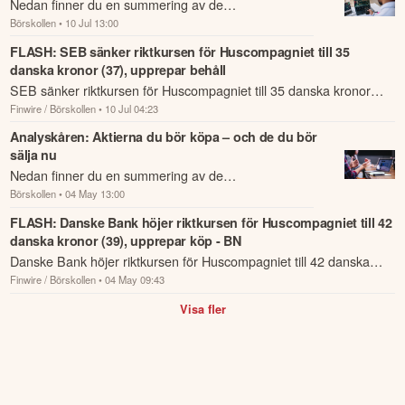
Nedan finner du en summering av de
Börskollen
• 10 Jul 13:00
analysrekommendationer och riktkursförändringar
som har rapporterats om idag den 10 juli.
FLASH: SEB sänker riktkursen för Huscompagniet till 35
danska kronor (37), upprepar behåll
SEB sänker riktkursen för Huscompagniet till 35 danska kronor
Finwire / Börskollen
• 10 Jul 04:23
(37), upprepar behåll.
Analyskåren: Aktierna du bör köpa – och de du bör
sälja nu
Nedan finner du en summering av de
Börskollen
• 04 May 13:00
analysrekommendationer och riktkursförändringar
som har rapporterats om idag den 4 maj.
FLASH: Danske Bank höjer riktkursen för Huscompagniet till 42
danska kronor (39), upprepar köp - BN
Danske Bank höjer riktkursen för Huscompagniet till 42 danska
Finwire / Börskollen
• 04 May 09:43
kronor (39), upprepar köp - BN.
Visa fler