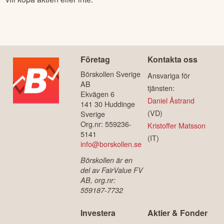
Företag
Kontakta oss
Börskollen Sverige
Ansvariga för
AB
tjänsten:
Ekvägen 6
Daniel Åstrand
141 30 Huddinge
(VD)
Sverige
Org.nr: 559236-
Kristoffer Matsson
5141
(IT)
info@borskollen.se
Börskollen är en
del av FairValue FV
AB, org.nr:
559187-7732
Investera
Aktier & Fonder