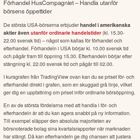
Förhandel
HusCompagniet
– Handla utanför
börsens öppettider
De största USA-börserna erbjuder
handel i amerikanska
aktier även
utanför ordinarie handelstider
(kl. 15.30-
22.00 svensk tid) – något som kallas för förhandel och
efterhandel. Förhandeln i USA börjar kl. 10.00 svensk tid
och pågår fram till öppning 15.30. Efterhandeln börjar efter
stängning kl. 22.00 svensk tid och pågår till 02.00.
I kursgrafen från TradingView ovan kan du se priset för- och
efterhandel direkt i grafen, som en skuggad grå linje, vilket
ger dig en uppfattning om priset inför ordinarie börsöppning.
En av de största fördelarna med att handla i för- och
efterhandeln är att du kan agera snabbt på ny information.
Till exempel släpper den absoluta majoriteten av
börsnoterade bolag sina kvartalsrapporter när marknaden
har stängt. Då kan efterhandeln ge dig chansen att justera