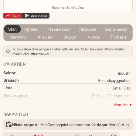
Kurs från TradingView
Enkel
Avancerad
Start
Nyheter
Pressreleaser
Riktkurser
Insynshandel
Blankning
Analyser
Bloggar
Videos
Podcasts
Att investera dina pengar innebär alltid en risk. Sidan kan innehålla/innehåller
reklam eller affiliatelänkar.
OM AKTIEN
Sektor
Industri
Bransch
Bostadsbyggnation
Lista
Small Cap
Nästa rapport
28 Aug - 22 dagar kvar
Utdelning
Nej
Visa fler ▼
Namn
HusCompagniet
RAPPORTER
Ticker
HUSCO
i HusCompagniet kommer
om
den
28 Aug
Nästa rapport
22 dagar
Status
Noterad
Land
Danmark