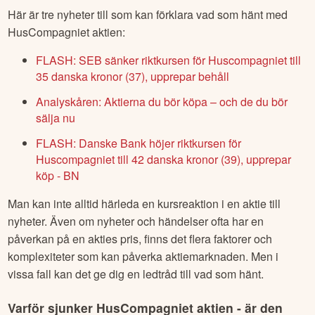
Här är tre nyheter till som kan förklara vad som hänt med
HusCompagniet
aktien:
FLASH: SEB sänker riktkursen för Huscompagniet till
35 danska kronor (37), upprepar behåll
Analyskåren: Aktierna du bör köpa – och de du bör
sälja nu
FLASH: Danske Bank höjer riktkursen för
Huscompagniet till 42 danska kronor (39), upprepar
köp - BN
Man kan inte alltid härleda en kursreaktion i en aktie till
nyheter. Även om nyheter och händelser ofta har en
påverkan på en akties pris, finns det flera faktorer och
komplexiteter som kan påverka aktiemarknaden. Men i
vissa fall kan det ge dig en ledtråd till vad som hänt.
Varför sjunker
HusCompagniet
aktien - är den