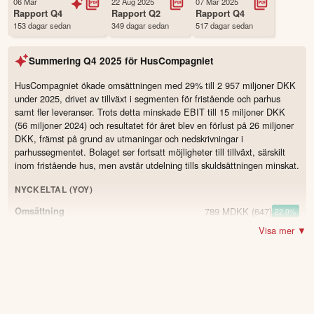
06 Mar
22 Aug 2025
07 Mar 2025
Första handelsdag
17 Nov 2020
Rapport
Q4
Rapport
Q2
Rapport
Q4
153 dagar sedan
349 dagar sedan
517 dagar sedan
Antal ägare Avanza
63 st
Antal ägare Nordnet
1,550 st
Summering
Q4 2025
för
HusCompagniet
Källa:
Börsdata
HusCompagniet ökade omsättningen med 29% till 2 957 miljoner DKK
under 2025, drivet av tillväxt i segmenten för fristående och parhus
samt fler leveranser. Trots detta minskade EBIT till 15 miljoner DKK
(56 miljoner 2024) och resultatet för året blev en förlust på 26 miljoner
DKK, främst på grund av utmaningar och nedskrivningar i
parhussegmentet. Bolaget ser fortsatt möjligheter till tillväxt, särskilt
inom fristående hus, men avstår utdelning tills skuldsättningen minskat.
NYCKELTAL (YOY)
789 MDKK
(647)
Omsättning
22.0
%
Visa mer ▼
1 MDKK
(12)
Resultat
-91.7
%
14,9 %
(19,2)
Bruttomarginal
-4.3
15 MDKK
(23)
EBITDA
-34.8
%
318 antal
(330)
Antal levererade hus
-3.6
%