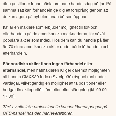
dina positioner innan nästa ordinarie handelsdag börjar. På
samma sätt kan förhandeln ge dig ett försprång genom att
du kan agera på nyheter innan börsen öppnar.
IG* är en mäklare som erbjuder möjlighet till för- och
efterhandeln på de amerikanska marknaderna, för såväl
populära aktier som index. Hos dem kan du handla på fler
än 70 stora amerikanska aktier under både förhandeln och
efterhandeln.
För nordiska aktier finns ingen förhandel eller
efterhandel
, men nätmäklaren IG ger däremot möjligheten
att handla OMXS30-index (Sverige30) dygnet runt under
vardagar, vilket ger dig en möjlighet att ta positioner eller
hedga din aktieportfölj före eller efter stängning (kl. 09.00-
17.30).
72% av alla icke-professionella kunder förlorar pengar på
CFD-handel hos den här leverantören.