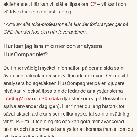
aktiehandel. Här kan vi istället tipsa om
IG
* – välkänt och
världsledande inom just trading!
*
72% av alla icke-professionella kunder förlorar pengar på
CFD-handel hos den här leverantören.
Hur kan jag lära mig mer och analysera
HusCompagniet
?
Du finner väldigt mycket information på denna sida samt
även hos nätmäklarna som vi tipsade om ovan. Om du vill
analysera bolaget/aktien
HusCompagniet
på en djupare
nivå kan vi också tipsa om de ledande analystjänsterna
TradingView
och
Börsdata
(tjänster som vi på Börskollen
själva använder dagligen). Här finner du lång historik för
såväl aktuell aktiekurs som olika nyckeltal som omsättning,
vinst, P/E-tal, utdelning etc och kan göra mer avancerad
teknisk och fundamental analys för att komma fram till om du
vill köpa aktien eller inte.