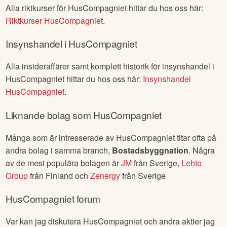
Alla riktkurser för
HusCompagniet
hittar du hos oss här:
Riktkurser
HusCompagniet
.
Insynshandel i
HusCompagniet
Alla insideraffärer samt komplett historik för insynshandel i
HusCompagniet
hittar du hos oss här:
Insynshandel
HusCompagniet
.
Liknande bolag som
HusCompagniet
Många som är intresserade av
HusCompagniet
titar ofta på
andra bolag i samma branch,
Bostadsbyggnation
. Några
av de mest populära bolagen är
JM
från
Sverige
,
Lehto
Group
från
Finland
och
Zenergy
från
Sverige
HusCompagniet
forum
Var kan jag diskutera
HusCompagniet
och andra aktier jag