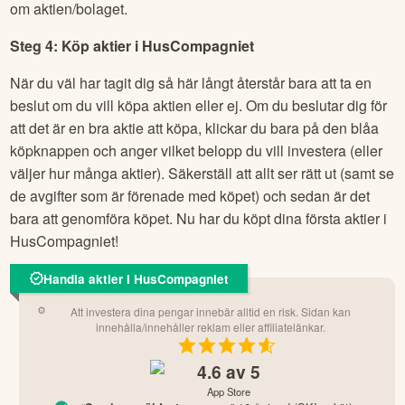
om aktien/bolaget.
Steg 4: Köp aktier i
HusCompagniet
När du väl har tagit dig så här långt återstår bara att ta en
beslut om du vill köpa aktien eller ej. Om du beslutar dig för
att det är en bra aktie att köpa, klickar du bara på den blåa
köpknappen och anger vilket belopp du vill investera (eller
väljer hur många aktier). Säkerställ att allt ser rätt ut (samt se
de avgifter som är förenade med köpet) och sedan är det
bara att genomföra köpet. Nu har du köpt dina första aktier i
HusCompagniet
!
Handla aktier i HusCompagniet
Att investera dina pengar innebär alltid en risk. Sidan kan
innehålla/innehåller reklam eller affiliatelänkar.
4.6
av 5
App Store