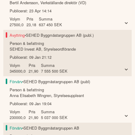
Bertil Andersson
,
Verkställande direktör (VD)
Publicerat:
23 Apr 14:14
Volym
Pris
Summa
27500,0
23,18
637 450
SEK
Avyttring
•
SEHED Byggmästargruppen AB (publ.)
Person & befattning
SEHED Invest AB
,
Styrelseordförande
Publicerat:
09 Jan 21:12
Volym
Pris
Summa
345000,0
21,90
7 555 500
SEK
Förvärv
•
SEHED Byggmästargruppen AB (publ)
Person & befattning
Anna Elisabeth Wingren
,
Styrelsesuppleant
Publicerat:
09 Jan 19:04
Volym
Pris
Summa
230000,0
21,90
5 037 000
SEK
Förvärv
•
SEHED Byggmästargruppen AB