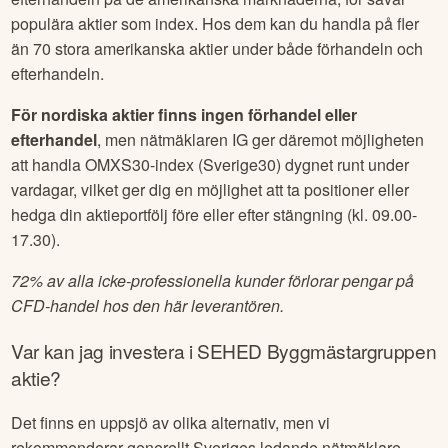
populära aktier som index. Hos dem kan du handla på fler
än 70 stora amerikanska aktier under både förhandeln och
efterhandeln.
För nordiska aktier finns ingen förhandel eller
efterhandel
, men nätmäklaren IG ger däremot möjligheten
att handla OMXS30-index (Sverige30) dygnet runt under
vardagar, vilket ger dig en möjlighet att ta positioner eller
hedga din aktieportfölj före eller efter stängning (kl. 09.00-
17.30).
72% av alla icke-professionella kunder förlorar pengar på
CFD-handel hos den här leverantören.
Var kan jag investera i
SEHED Byggmästargruppen
aktie?
Det finns en uppsjö av olika alternativ, men vi
rekommenderar generellt Sveriges ledande nätmäklare