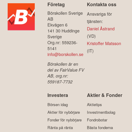
Företag
Kontakta oss
Börskollen Sverige
Ansvariga för
AB
tjänsten:
Ekvägen 6
Daniel Åstrand
141 30 Huddinge
(VD)
Sverige
Org.nr: 559236-
Kristoffer Matsson
5141
(IT)
info@borskollen.se
Börskollen är en
del av FairValue FV
AB, org.nr:
559187-7732
Investera
Aktier & Fonder
Börsen idag
Aktietips
Aktier för nybörjare
Investmentbolag
Fonder för nybörjare
Fondrobotar
Ränta på ränta
Bästa fonderna