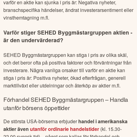
varför en aktie kan sjunka i pris är: Negativa nyheter,
branschspecifika händelser, ändrat investerarsentiment eller
vinsthemtagning m.fl.
Varför stiger
SEHED Byggmästargruppen
aktien -
är den undervärderad?
SEHED Byggmästargruppen
kan stiga i pris av olika skäl,
och det beror ofta på positiva faktorer och förväntningar från
investerare. Några vanliga orsaker till varför en aktie kan
stiga i pris är: Positiva nyheter, ökad efterfrågan, generell
marktillväxt eller utdelningar och återköp av aktier m.fl.
Förhandel
SEHED Byggmästargruppen
– Handla
utanför börsens öppettider
De största USA-börserna erbjuder
handel i amerikanska
aktier även
utanför ordinarie handelstider
(kl. 15.30-
22.00 svensk tid) – något som kallas för förhandel och