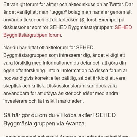
Ett vanligt forum för aktier och aktiediskussion är Twitter. Där
är det vanligt att man "taggar" bolag man nämner genom att
använda ticker och ett dollartecken ($) först. Exempel på
diskussioner som rör
SEHED Byggmästargruppen
:
SEHED
Byggmästargruppen
forum
.
När du har hittat ett aktieforum för
SEHED
Byggmästargruppen
som intresserar dig, är det viktigt att
vara försiktig med informationen du delar och att göra din
egen efterforskning. Inte all information på dessa forum är
nödvändigtvis korrekt eller pålitlig, så det är klokt att vara
skeptisk och kritisk. Diskussionsforum kan dock vara
användbara för att utbyta åsikter och idéer med andra
investerare och få insikt i marknaden.
Så här gör du om du vill köpa aktier i
SEHED
Byggmästargruppen
via Avanza
I detta exempel belyser vi Avanza, en ledande nätmäklare