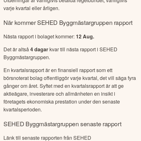
Utdelningar är vanligtvis betalda regelbundet, vanligtvis
varje kvartal eller årligen.
När kommer
SEHED Byggmästargruppen
rapport
Nästa rapport i bolaget kommer:
12 Aug
.
Det är altså
4
dagar
kvar till nästa rapport i
SEHED
Byggmästargruppen
.
En kvartalsrapport är en finansiell rapport som ett
börsnoterat bolag offentliggör varje kvartal, det vill säga fyra
gånger om året. Syftet med en kvartalsrapport är att ge
aktieägare, investerare och allmänheten en insikt i
företagets ekonomiska prestation under den senaste
kvartalsperioden.
SEHED Byggmästargruppen
senaste rapport
Länk till senaste rapporten från
SEHED