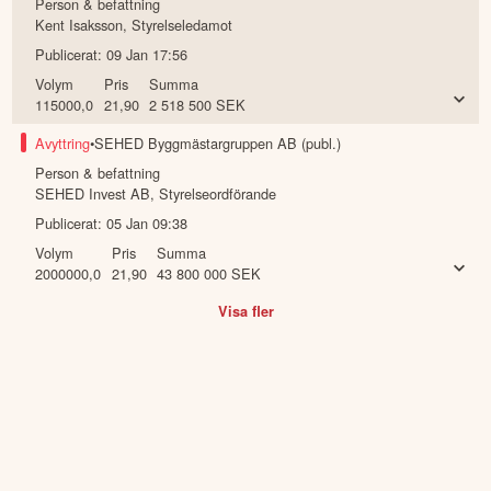
Person & befattning
Kent Isaksson
,
Styrelseledamot
Publicerat:
09 Jan 17:56
Volym
Pris
Summa
115000,0
21,90
2 518 500
SEK
Avyttring
•
SEHED Byggmästargruppen AB (publ.)
Person & befattning
SEHED Invest AB
,
Styrelseordförande
Publicerat:
05 Jan 09:38
Volym
Pris
Summa
2000000,0
21,90
43 800 000
SEK
Visa fler