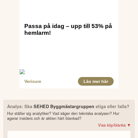
0,28 kr
(0,18)
Resultat per aktie
55.6
%
2 370,4 MSEK
(2 000,3)
Orderstock
18.5
%
POSITIVT
Nettoomsättningen ökade med 37 % jämfört med Q1 2025.
Rörelseresultatet (EBIT) steg till 10,7 MSEK från 6,2 MSEK.
Orderstocken ökade med 370 MSEK till 2 370,4 MSEK.
Styrelsen föreslår höjd utdelning med 25 % till 1 kr per aktie.
Starkt orderinflöde och etablering av nytt marknadsområde
för klimatsmart byggnation.
NEGATIVT
Kassaflödet från den löpande verksamheten efter
förändringar av rörelsekapital var negativt (-35,3 MSEK).
Likvida medel minskade till 166,9 MSEK från 212,0 MSEK
föregående år.
Analys: Ska
SEHED Byggmästargruppen
stiga eller falla?
Fortsatt hög konkurrens och marginalpress inom
Hur ställer sig analytiker? Vad säger den tekniska analysen? Hur
byggbranschen.
agerar insiders och är aktien hårt blankad?
Koncernen har ännu inte helt återhämtat volymtappet från
pandemin och lågkonjunkturen.
Visa köp/blanka ▼
Risk för ökade produktionskostnader till följd av kriget i Iran.
Bonus: Få upp till 500 USD i tillgångar när du öppnar konto –
se
erbjudandet!