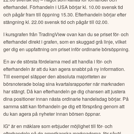
efterhandel. Förhandeln i USA börjar kl. 10.00 svensk tid
och pågår fram till öppning 15.30. Efterhandeln börjar efter
stängning kl. 22.00 svensk tid och pågår till 02.00.
I kursgrafen från TradingView ovan kan du se priset för- och
efterhandel direkt i grafen, som en skuggad grå linje, vilket
ger dig en uppfattning om priset inför ordinarie börsöppning.
En av de största fördelarna med att handla i för- och
efterhandeln är att du kan agera snabbt på ny information.
Till exempel släpper den absoluta majoriteten av
börsnoterade bolag sina kvartalsrapporter när marknaden
har stängt. Då kan efterhandeln ge dig chansen att justera
dina positioner innan nästa ordinarie handelsdag börjar. På
samma sätt kan förhandeln ge dig ett försprång genom att
du kan agera på nyheter innan börsen öppnar.
IG* är en mäklare som erbjuder möjlighet till för- och
efterhandeln på de amerikanska marknaderna, för såväl