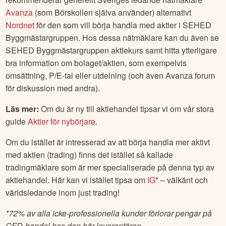
Avanza
(som Börskollen själva använder) alternativt
Nordnet
för den som vill börja handla med aktier i
SEHED
Byggmästargruppen
. Hos dessa nätmäklare kan du även se
SEHED Byggmästargruppen
aktiekurs samt hitta ytterligare
bra information om bolaget/aktien, som exempelvis
omsättning, P/E-tal eller utdelning (och även Avanza forum
för diskussion med andra).
Läs mer:
Om du är ny till aktiehandel tipsar vi om vår stora
guide
Aktier för nybörjare
.
Om du istället är intresserad av att börja handla mer aktivt
med aktien (trading) finns det istället så kallade
tradingmäklare som är mer specialiserade på denna typ av
aktiehandel. Här kan vi istället tipsa om
IG
* – välkänt och
världsledande inom just trading!
*
72% av alla icke-professionella kunder förlorar pengar på
CFD-handel hos den här leverantören.