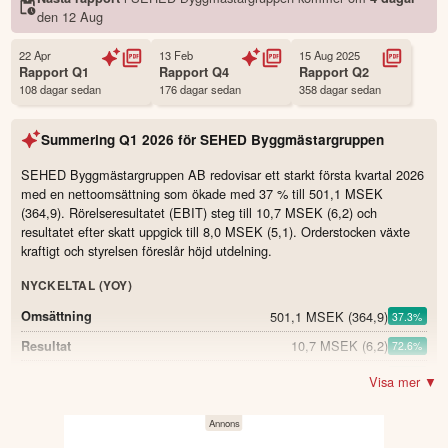
Namn
SEHED Byggmästargruppen
den
12 Aug
Ticker
SEHED B
Status
Noterad
22 Apr
13 Feb
15 Aug 2025
Rapport
Q1
Rapport
Q4
Rapport
Q2
Land
Sverige
108 dagar sedan
176 dagar sedan
358 dagar sedan
Första handelsdag
05 Feb 2025
Antal ägare Avanza
573 st
Summering
Q1 2026
för
SEHED Byggmästargruppen
Antal ägare Nordnet
194 st
SEHED Byggmästargruppen AB redovisar ett starkt första kvartal 2026
Källa:
Börsdata
med en nettoomsättning som ökade med 37 % till 501,1 MSEK
(364,9). Rörelseresultatet (EBIT) steg till 10,7 MSEK (6,2) och
resultatet efter skatt uppgick till 8,0 MSEK (5,1). Orderstocken växte
kraftigt och styrelsen föreslår höjd utdelning.
NYCKELTAL (YOY)
501,1 MSEK
(364,9)
Omsättning
37.3
%
10,7 MSEK
(6,2)
Resultat
72.6
%
16,2 MSEK
(9,2)
EBITDA
76.1
%
Visa mer ▼
3,2 %
(2,5)
EBITDA-marginal
0.7
2,1 %
(1,7)
EBIT-marginal
0.4