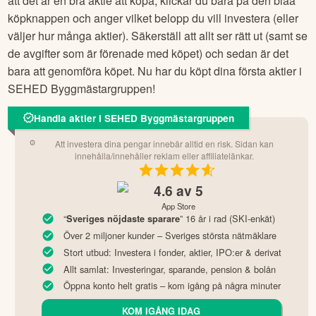
att det är en bra aktie att köpa, klickar du bara på den blåa
köpknappen och anger vilket belopp du vill investera (eller
väljer hur många aktier). Säkerställ att allt ser rätt ut (samt se
de avgifter som är förenade med köpet) och sedan är det
bara att genomföra köpet. Nu har du köpt dina första aktier i
SEHED Byggmästargruppen
!
Handla aktier i SEHED Byggmästargruppen
Att investera dina pengar innebär alltid en risk. Sidan kan
innehålla/innehåller reklam eller affiliatelänkar.
4.6
av 5
App Store
“
” 16 år i rad (SKI-enkät)
Sveriges nöjdaste sparare
Över 2 miljoner kunder – Sveriges största nätmäklare
Stort utbud: Investera i fonder, aktier, IPO:er & derivat
Allt samlat: Investeringar, sparande, pension & bolån
Öppna konto helt gratis – kom igång på några minuter
KOM IGÅNG IDAG