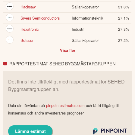
Hacksaw
Sällanköpsvaror
31.8
%
Sivers Semiconductors
Informationsteknik
27.1
%
Hexatronic
Industri
27.3
%
Betsson
Sällanköpsvaror
27.2
%
Visa fler
RAPPORTESTIMAT SEHED BYGGMÄSTARGRUPPEN
Det finns inte tillräckligt med rapportestimat för
SEHED
Byggmästargruppen
än.
Dela din förväntan på
pinpointestimates.com
och få fri tillgång till
konsensus och andra investerares prognoser
Lämna estimat