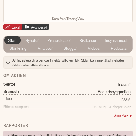
Kurs från TradingView
Enkel
Avancerad
Start
Nyheter
Pressreleaser
Riktkurser
Insynshandel
Blankning
Analyser
Bloggar
Videos
Podcasts
Att investera dina pengar innebär alltid en risk. Sidan kan innehålla/innehåller
reklam eller affiliatelänkar.
OM AKTIEN
Sektor
Industri
Bransch
Bostadsbyggnation
Lista
NGM
Nästa rapport
12 Aug - 4 dagar kvar
Utdelning
Ja
Visa fler ▼
Direkavkastning
3.70%
RAPPORTER
Utdelning summa
1.00
i SEHED Byggmästargruppen kommer
om
Nästa rapport
4 dagar