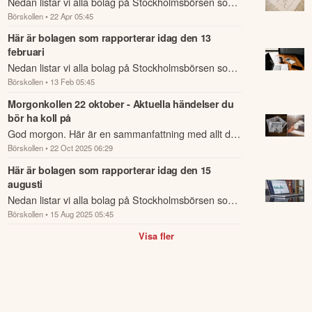
Nedan listar vi alla bolag på Stockholmsbörsen som
Börskollen
• 22 Apr 05:45
rapporterar idag den 22 april.
Här är bolagen som rapporterar idag den 13
februari
Nedan listar vi alla bolag på Stockholmsbörsen som
Börskollen
• 13 Feb 05:45
rapporterar idag den 13 februari.
Morgonkollen 22 oktober - Aktuella händelser du
bör ha koll på
God morgon. Här är en sammanfattning med allt du
Börskollen
• 22 Oct 2025 06:29
behöver veta om nattens händelser och kommande
dagens viktigaste händelser på börsen.
Här är bolagen som rapporterar idag den 15
augusti
Nedan listar vi alla bolag på Stockholmsbörsen som
Börskollen
• 15 Aug 2025 05:45
rapporterar idag den 15 augusti.
Visa fler