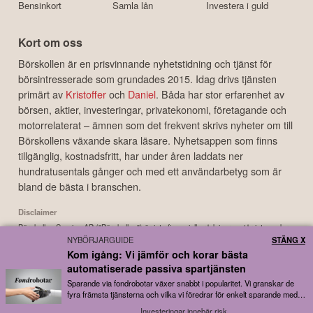
Bensinkort
Samla lån
Investera i guld
Kort om oss
Börskollen är en prisvinnande nyhetstidning och tjänst för
börsintresserade som grundades 2015. Idag drivs tjänsten
primärt av
Kristoffer
och
Daniel
. Båda har stor erfarenhet av
börsen, aktier, investeringar, privatekonomi, företagande och
motorrelaterat – ämnen som det frekvent skrivs nyheter om till
Börskollens växande skara läsare. Nyhetsappen som finns
tillgänglig, kostnadsfritt, har under åren laddats ner
hundratusentals gånger och med ett användarbetyg som är
bland de bästa i branschen.
Disclaimer
Börskollen Sverige AB ("Börskollen") är inte finansiella rådgivare, står inte under
NYBÖRJARGUIDE
STÄNG X
finansinspektionens tillsyn och ger inga råd till dig. Detta innebär att
Kom igång: Vi jämför och korar bästa
investeringsbeslut baserade på information som direkt eller indirekt härrörande
från Börskollen eller personer med koppling till Börskollen, alltid fattas
automatiserade passiva spartjänsten
självständigt av investeraren. Börskollen frånsäger sig allt ansvar för eventuell
Sparande via fondrobotar växer snabbt i popularitet. Vi granskar de
förlust eller skada av vad slag det må vara som grundar sig på användandet av
fyra främsta tjänsterna och vilka vi föredrar för enkelt sparande med
låga avgifter...
material härrörande från tjänsten Börskollen.
Investeringar innebär risk.