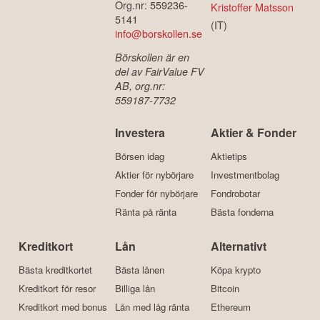
Org.nr: 559236-
Kristoffer Matsson
5141
(IT)
info@borskollen.se
Börskollen är en
del av FairValue FV
AB, org.nr:
559187-7732
Investera
Aktier & Fonder
Börsen idag
Aktietips
Aktier för nybörjare
Investmentbolag
Fonder för nybörjare
Fondrobotar
Ränta på ränta
Bästa fonderna
Kreditkort
Lån
Alternativt
Bästa kreditkortet
Bästa lånen
Köpa krypto
Kreditkort för resor
Billiga lån
Bitcoin
Kreditkort med bonus
Lån med låg ränta
Ethereum