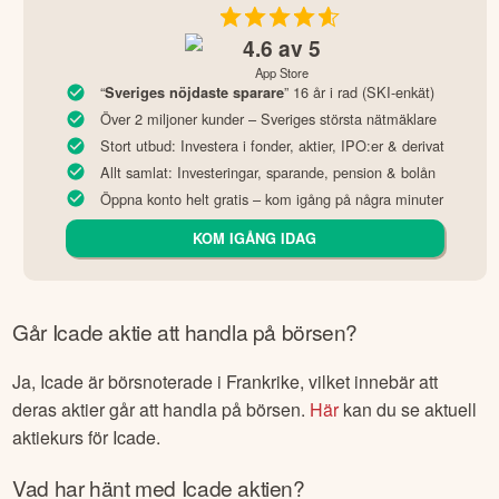
4.6
av 5
App Store
“
” 16 år i rad (SKI-enkät)
Sveriges nöjdaste sparare
Över 2 miljoner kunder – Sveriges största nätmäklare
Stort utbud: Investera i fonder, aktier, IPO:er & derivat
Allt samlat: Investeringar, sparande, pension & bolån
Öppna konto helt gratis – kom igång på några minuter
KOM IGÅNG IDAG
Går
Icade
aktie att handla på börsen?
Ja,
Icade
är börsnoterade
i Frankrike
, vilket innebär att
deras aktier går att handla på börsen.
Här
kan du se aktuell
aktiekurs för
Icade
.
Vad har hänt med
Icade
aktien?