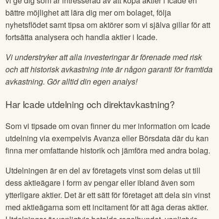
vi ge dig som är intresserad av att köpa aktier i
Icade
en
bättre möjlighet att lära dig mer om bolaget, följa
nyhetsflödet samt tipsa om aktörer som vi själva gillar för att
fortsätta analysera och handla aktier i
Icade
.
Vi understryker att alla investeringar är förenade med risk
och att historisk avkastning inte är någon garanti för framtida
avkastning. Gör alltid din egen analys!
Har
Icade
utdelning och direktavkastning?
Som vi tipsade om ovan finner du mer information om
Icade
utdelning via exempelvis Avanza eller Börsdata där du kan
finna mer omfattande historik och jämföra med andra bolag.
Utdelningen är en del av företagets vinst som delas ut till
dess aktieägare i form av pengar eller ibland även som
ytterligare aktier. Det är ett sätt för företaget att dela sin vinst
med aktieägarna som ett incitament för att äga deras aktier.