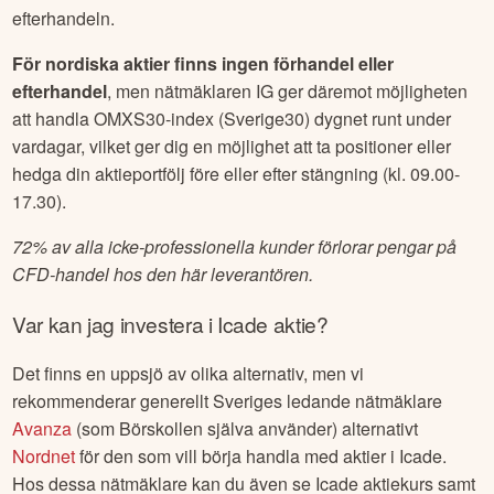
efterhandeln.
För nordiska aktier finns ingen förhandel eller
efterhandel
, men nätmäklaren IG ger däremot möjligheten
att handla OMXS30-index (Sverige30) dygnet runt under
vardagar, vilket ger dig en möjlighet att ta positioner eller
hedga din aktieportfölj före eller efter stängning (kl. 09.00-
17.30).
72% av alla icke-professionella kunder förlorar pengar på
CFD-handel hos den här leverantören.
Var kan jag investera i
Icade
aktie?
Det finns en uppsjö av olika alternativ, men vi
rekommenderar generellt Sveriges ledande nätmäklare
Avanza
(som Börskollen själva använder) alternativt
Nordnet
för den som vill börja handla med aktier i
Icade
.
Hos dessa nätmäklare kan du även se
Icade
aktiekurs samt