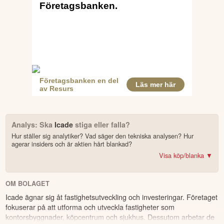
Analys: Ska
Icade
stiga eller falla?
Hur ställer sig analytiker? Vad säger den tekniska analysen? Hur
agerar insiders och är aktien hårt blankad?
Visa köp/blanka ▼
Bonus: Få upp till 500 USD i tillgångar när du öppnar konto –
se
erbjudandet!
OM BOLAGET
Icade ägnar sig åt fastighetsutveckling och investeringar. Företaget
4.2
av 5
fokuserar på att utforma och utveckla fastigheter som
kontorsbyggnader, köpcentrum och sjukhus. Dessutom arbetar de
Trustpilot