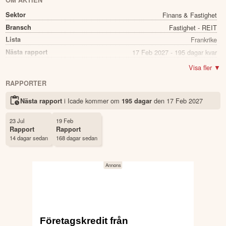
OM AKTIEN
Sektor
Finans & Fastighet
Bransch
Fastighet - REIT
Lista
Frankrike
Nästa rapport
17 Feb 2027 - 195 dagar kvar
Namn
Icade
Visa fler ▼
Ticker
ICAD
RAPPORTER
Status
Noterad
i Icade kommer
om
den
17 Feb 2027
Nästa rapport
195 dagar
Land
Frankrike
Första handelsdag
02 Jan 2000
23 Jul
19 Feb
Rapport
Rapport
14 dagar sedan
168 dagar sedan