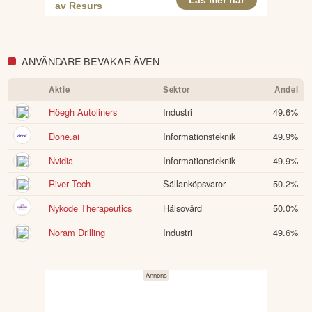
ANVÄNDARE BEVAKAR ÄVEN
Aktie
Sektor
Andel
Höegh Autoliners
Industri
49.6
%
Done.ai
Informationsteknik
49.9
%
Nvidia
Informationsteknik
49.9
%
River Tech
Sällanköpsvaror
50.2
%
Nykode Therapeutics
Hälsovård
50.0
%
Noram Drilling
Industri
49.6
%