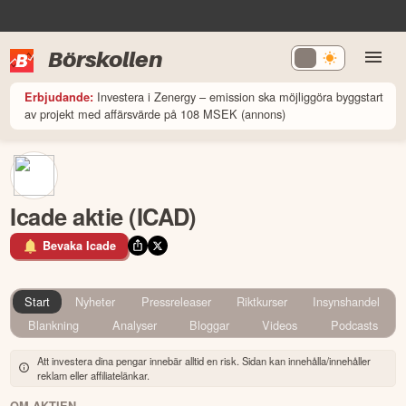
Börskollen
Investera i Zenergy – emission ska möjliggöra byggstart
Erbjudande:
av projekt med affärsvärde på 108 MSEK (annons)
Icade aktie (ICAD)
Bevaka Icade
Start
Nyheter
Pressreleaser
Riktkurser
Insynshandel
Blankning
Analyser
Bloggar
Videos
Podcasts
Att investera dina pengar innebär alltid en risk. Sidan kan innehålla/innehåller
reklam eller affiliatelänkar.