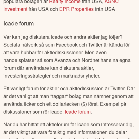
populära bolagen är
Realty Income
från
USA
,
AGNC
Investment
från
USA
och
EPR Properties
från
USA
Icade
forum
Var kan jag diskutera
Icade
och andra aktier jag följer?
Sociala nätverk så som Facebook och Twitter är kända för
att vara hubbar för aktiediskussioner. Men även
handelsplatser så som Avanza och Nordnet har sina egna
forum där användare kan diskutera aktier,
investeringsstrategier och marknadsnyheter.
Ett vanligt forum för aktier och aktiediskussion är Twitter. Där
är det vanligt att man "taggar" bolag man nämner genom att
använda ticker och ett dollartecken ($) först. Exempel på
diskussioner som rör
Icade
:
Icade
forum
.
När du har hittat ett aktieforum för
Icade
som intresserar dig,
är det viktigt att vara försiktig med informationen du delar