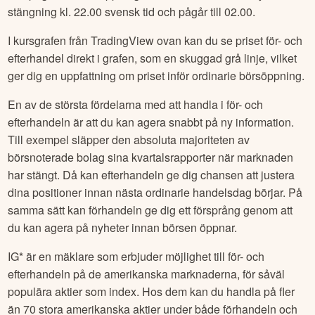
stängning kl. 22.00 svensk tid och pågår till 02.00.
I kursgrafen från TradingView ovan kan du se priset för- och
efterhandel direkt i grafen, som en skuggad grå linje, vilket
ger dig en uppfattning om priset inför ordinarie börsöppning.
En av de största fördelarna med att handla i för- och
efterhandeln är att du kan agera snabbt på ny information.
Till exempel släpper den absoluta majoriteten av
börsnoterade bolag sina kvartalsrapporter när marknaden
har stängt. Då kan efterhandeln ge dig chansen att justera
dina positioner innan nästa ordinarie handelsdag börjar. På
samma sätt kan förhandeln ge dig ett försprång genom att
du kan agera på nyheter innan börsen öppnar.
IG* är en mäklare som erbjuder möjlighet till för- och
efterhandeln på de amerikanska marknaderna, för såväl
populära aktier som index. Hos dem kan du handla på fler
än 70 stora amerikanska aktier under både förhandeln och