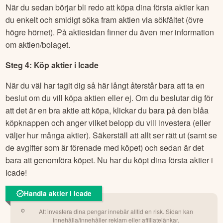
När du sedan börjar bli redo att köpa dina första aktier kan
du enkelt och smidigt söka fram aktien via sökfältet (övre
högre hörnet). På aktiesidan finner du även mer information
om aktien/bolaget.
Steg 4: Köp aktier i
Icade
När du väl har tagit dig så här långt återstår bara att ta en
beslut om du vill köpa aktien eller ej. Om du beslutar dig för
att det är en bra aktie att köpa, klickar du bara på den blåa
köpknappen och anger vilket belopp du vill investera (eller
väljer hur många aktier). Säkerställ att allt ser rätt ut (samt se
de avgifter som är förenade med köpet) och sedan är det
bara att genomföra köpet. Nu har du köpt dina första aktier i
Icade
!
Handla aktier i Icade
Att investera dina pengar innebär alltid en risk. Sidan kan
innehålla/innehåller reklam eller affiliatelänkar.