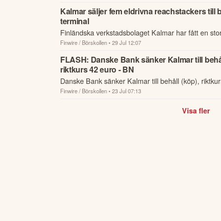
terminaltekni...
Kalmar säljer fem eldrivna reachstackers till 
terminal
Finländska verkstadsbolaget Kalmar har fått en sto
Finwire / Börskollen
• 29 Jul 12:07
brasilianska terminaloperatören Portonave på fem 
reachstackers till c...
FLASH: Danske Bank sänker Kalmar till behål
riktkurs 42 euro - BN
Danske Bank sänker Kalmar till behåll (köp), riktku
Finwire / Börskollen
• 23 Jul 07:13
Visa fler