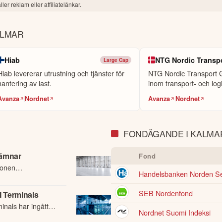
ler reklam eller affiliatelänkar.
xpect our comparable operating profit margin to be above 12.5 percent 
ALMAR
ho will join Kalmar as President of Services in September. I look forwa
Hiab
NTG Nordic Transp
iness.

Large Cap
Hiab levererar utrustning och tjänster för
NTG Nordic Transport G
hantering av last.
inom transport- och logi
e world. Your dedication is what makes Kalmar's performance possible.
Avanza
Nordnet
Avanza
Nordnet
I och kan därför innehålla förenklingar eller sakna viss information. I
agets fullständiga kvartalsrapport innan du fattar investeringsbeslut. Hist
ller andra förbättringsförslag i materialet är du välkommen att
konta
FONDÄGANDE I KALMA
lämnar
Fond
ionen
Handelsbanken Norden Se
et för en annan
SEB Nordenfond
 Terminals
nals har ingått
Nordnet Suomi Indeksi
nerations