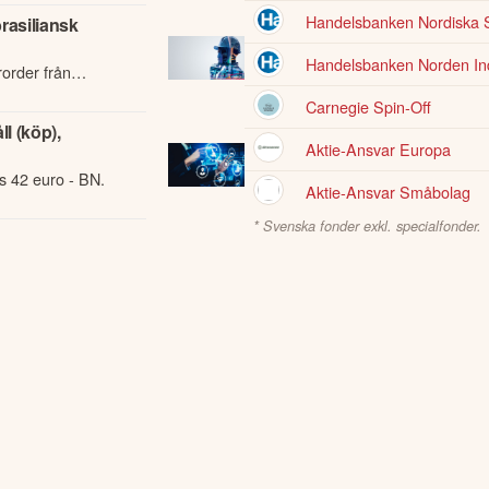
Handelsbanken Nordiska
brasiliansk
Handelsbanken Norden Ind
rorder från
eldrivna
Carnegie Spin-Off
l (köp),
Aktie-Ansvar Europa
rs 42 euro - BN.
Aktie-Ansvar Småbolag
* Svenska fonder exkl. specialfonder.