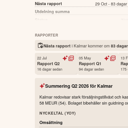
Nästa rapport
29 Oct - 83 dagar
Utdelning summa
Status
Not
Antal ägare Avanza
RAPPORTER
Källa:
Börsdata
i Kalmar kommer
om
Nästa rapport
83 dagar
22 Jul
05 May
13 
Rapport
Q2
Rapport
Q1
Rap
16 dagar sedan
94 dagar sedan
175 
Summering
Q2 2026
för
Kalmar
Kalmar redovisar stark försäljningstillväxt och 
58 MEUR (54). Bolaget bibehåller sin guidning o
NYCKELTAL (YOY)
Omsättning