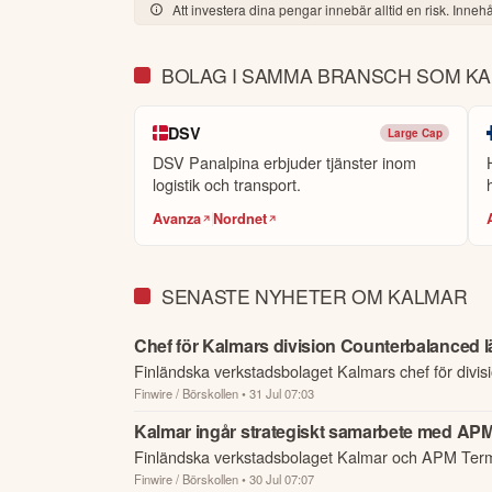
at a similar level as in the previous quarters.

Att investera dina pengar innebär alltid en risk. Innehål
We confirm our guidance for 2026 unchanged: we e
BOLAG I SAMMA BRANSCH SOM K
I would also like to welcome Tamara de Gruyter, w
DSV
we continue to grow this essential part of our bus
Large Cap
DSV Panalpina erbjuder tjänster inom
logistik och transport.
Finally, I want to thank our employees around th
Avanza
Nordnet
Denna summering har tagits fram med hjälp av A
eller personlig rådgivning. Ta alltid del av bol
framtida avkastning.
Skulle du upptäcka fel e
SENASTE NYHETER OM KALMAR
Öppna rapport (PDF)
Chef för Kalmars division Counterbalanced 
Finländska verkstadsbolaget Kalmars chef för divis
Finwire / Börskollen
• 31 Jul 07:03
Counterbalanced Alf-Gunnar Karlgren lämnar bolag
tjänst.
Kalmar ingår strategiskt samarbete med APM
Finländska verkstadsbolaget Kalmar och APM Termi
Finwire / Börskollen
• 30 Jul 07:07
ett strategiskt partnerskap för att utveckla nästa ge