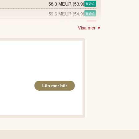
58,3 MEUR
(53,9)
8.2
%
59,6 MEUR
(54,9)
8.6
%
12,4 %
(13,1)
-0.7
Visa mer ▼
81,8 MEUR
(21,9)
273.1
%
0,69 EUR
(0,61)
13.1
%
24,1 %
(20,7)
3.4
något till 12,2 % (12,8 %) jämfört med
ad jämfört med Q2 2025.
minskade med 10 % jämfört med Q2 2025.