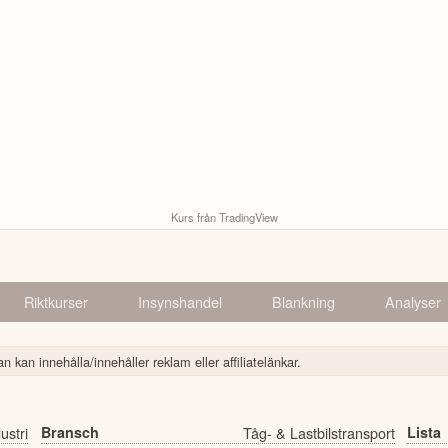
Kurs från TradingView
Riktkurser
Insynshandel
Blankning
Analyser
n kan innehålla/innehåller reklam eller affiliatelänkar.
ustri
Bransch
Tåg- & Lastbilstransport
Lista