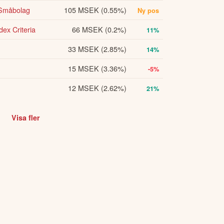
 Småbolag
105 MSEK
(0.55%)
Ny pos
ex Criteria
66 MSEK
(0.2%)
11%
33 MSEK
(2.85%)
14%
15 MSEK
(3.36%)
-5%
12 MSEK
(2.62%)
21%
Visa fler