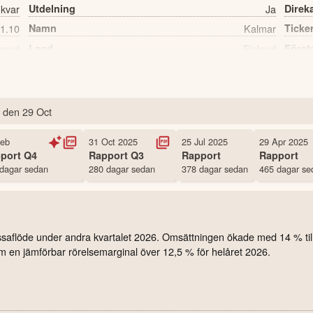
 kvar
Utdelning
Ja
Direk
1.10
Namn
Kalmar
Ticke
erad
Land
Finland
Först
988 st
Antal ägare Nordnet
den
29 Oct
Feb
31 Oct 2025
25 Jul 2025
29 Apr 2025
port
Q4
Rapport
Q3
Rapport
Rapport
dagar sedan
280 dagar sedan
378 dagar sedan
465 dagar se
kassaflöde under andra kvartalet 2026. Omsättningen ökade med 14 % till
m en jämförbar rörelsemarginal över 12,5 % för helåret 2026.