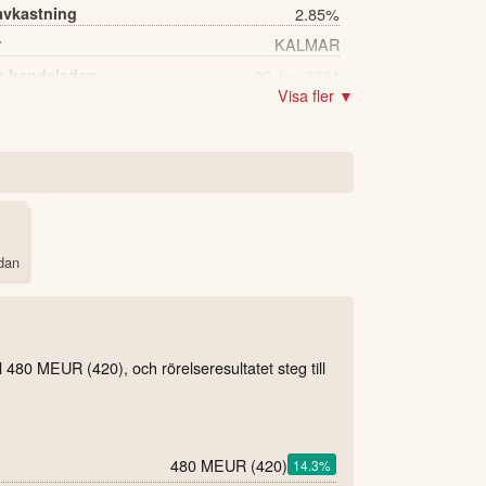
avkastning
2.85%
r
KALMAR
a handelsdag
30 Jun 2024
Visa fler ▼
13,911 st
dan
 480 MEUR (420), och rörelseresultatet steg till
480 MEUR
(420)
14.3
%