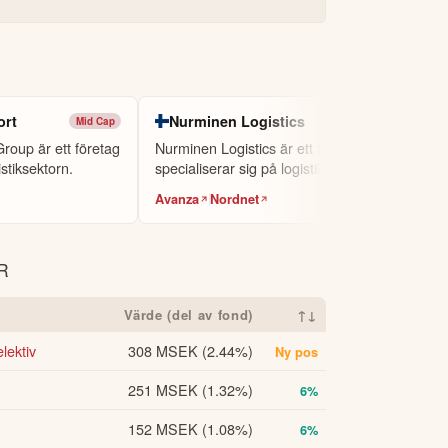
for the full year.

rd to the energy and experience she will bring as 
ort
Nurminen Logistics
Mid Cap
Small Cap
roup är ett företag
Nurminen Logistics är ett företag som
stiksektorn.
specialiserar sig på logistiklösningar.
Avanza
Nordnet
nnehållet ska inte ses som investeringsråd
orisk avkastning är ingen garanti för
kta oss
.
R
Värde (del av fond)
↑↓
lektiv
308 MSEK
(2.44%)
Ny pos
251 MSEK
(1.32%)
6%
152 MSEK
(1.08%)
6%