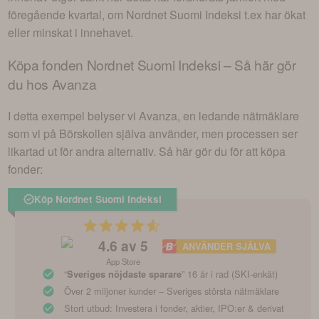
föregående kvartal, om
Nordnet Suomi Indeksi
t.ex har ökat
eller minskat i innehavet.
Köpa fonden
Nordnet Suomi Indeksi
– Så här gör
du hos Avanza
I detta exempel belyser vi Avanza, en ledande nätmäklare
som vi på Börskollen själva använder, men processen ser
likartad ut för andra alternativ. Så här gör du för att köpa
fonder:
Köp Nordnet Suomi Indeksi
4.6
av 5
ANVÄNDER SJÄLVA
App Store
“
” 16 år i rad (SKI-enkät)
Sveriges nöjdaste sparare
Över 2 miljoner kunder – Sveriges största nätmäklare
Stort utbud: Investera i fonder, aktier, IPO:er & derivat