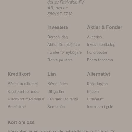
del av FairValue FV
AB, org.nr:
559187-7732
Investera
Aktier & Fonder
Börsen idag
Aktietips
Aktier för nybörjare
Investmentbolag
Fonder för nybörjare
Fondrobotar
Ränta på ränta
Bästa fonderna
Kreditkort
Lån
Alternativt
Bästa kreditkortet
Bästa lånen
Köpa krypto
Kreditkort för resor
Billiga lån
Bitcoin
Kreditkort med bonus
Lån med låg ränta
Ethereum
Bensinkort
Samla lån
Investera i guld
Kort om oss
Börskollen är en prisvinnande nyhetstidning och tjänst för