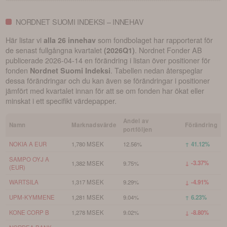
NORDNET SUOMI INDEKSI – INNEHAV
Här listar vi
som fondbolaget har rapporterat för
alla 26 innehav
de senast fullgångna kvartalet
.
Nordnet Fonder AB
(
2026Q1
)
publicerade
2026-04-14
en förändring i listan över positioner för
fonden
. Tabellen nedan återspeglar
Nordnet Suomi Indeksi
dessa förändringar och du kan även se förändringar i positioner
jämfört med kvartalet innan för att se om fonden har ökat eller
minskat i ett specifikt värdepapper.
Andel av
Namn
Marknadsvärde
Förändring
portföljen
NOKIA A EUR
1,780 MSEK
12.56%
↑ 41.12%
SAMPO OYJ A
↓ -3.37%
1,382 MSEK
9.75%
(EUR)
WARTSILA
1,317 MSEK
9.29%
↓ -4.91%
UPM-KYMMENE
1,281 MSEK
9.04%
↑ 6.23%
KONE CORP B
1,278 MSEK
9.02%
↓ -8.80%