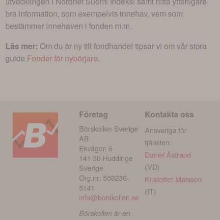
utvecklingen i
Nordnet Suomi Indeksi
samt hitta ytterligare
bra information, som exempelvis innehav, vem som
bestämmer innehaven i fonden m.m.
Läs mer:
Om du är ny till fondhandel tipsar vi om vår stora
guide
Fonder för nybörjare
.
Företag
Kontakta oss
Börskollen Sverige
Ansvariga för
AB
tjänsten:
Ekvägen 6
Daniel Åstrand
141 30 Huddinge
(VD)
Sverige
Org.nr: 559236-
Kristoffer Matsson
5141
(IT)
info@borskollen.se
Börskollen är en