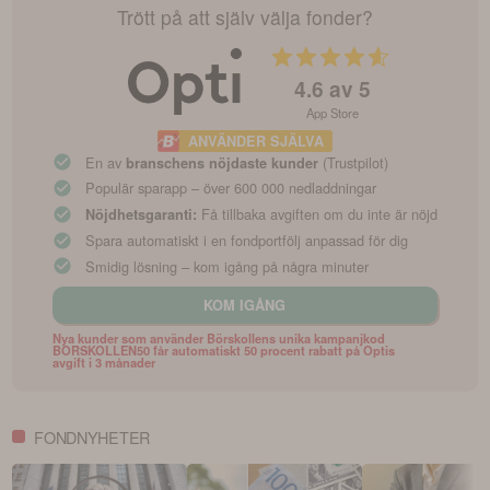
Trött på att själv välja fonder?
4.6
av 5
App Store
ANVÄNDER SJÄLVA
En av
(Trustpilot)
branschens nöjdaste kunder
Populär sparapp – över 600 000 nedladdningar
Få tillbaka avgiften om du inte är nöjd
Nöjdhetsgaranti:
Spara automatiskt i en fondportfölj anpassad för dig
Smidig lösning – kom igång på några minuter
KOM IGÅNG
Nya kunder som använder Börskollens unika kampanjkod
BORSKOLLEN50 får automatiskt 50 procent rabatt på Optis
avgift i 3 månader
FONDNYHETER