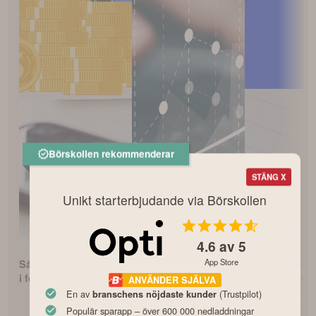
Börskollen rekommenderar
STÄNG X
Unikt starterbjudande via Börskollen
4.6
av 5
App Store
Så börjar du investera
Avanza Zero – Bästa
Så börjar du
i fonder som nybörjare
indexfonden?
fondspara me
ANVÄNDER SJÄLVA
fondrobot
En av
(Trustpilot)
branschens nöjdaste kunder
Populär sparapp – över 600 000 nedladdningar