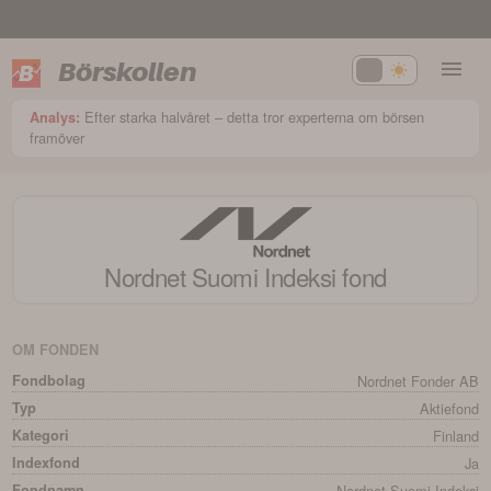
Börskollen
Efter starka halvåret – detta tror experterna om börsen
Analys:
framöver
Nordnet Suomi Indeksi
fond
OM FONDEN
Fondbolag
Nordnet Fonder AB
Typ
Aktiefond
Kategori
Finland
Indexfond
Ja
Fondnamn
Nordnet Suomi Indeksi