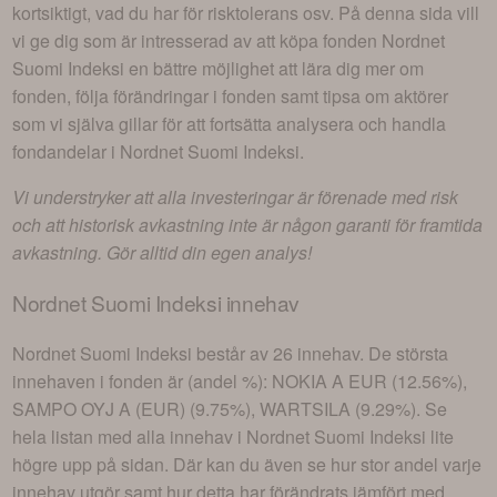
kortsiktigt, vad du har för risktolerans osv. På denna sida vill
vi ge dig som är intresserad av att köpa fonden
Nordnet
Suomi Indeksi
en bättre möjlighet att lära dig mer om
fonden, följa förändringar i fonden samt tipsa om aktörer
som vi själva gillar för att fortsätta analysera och handla
fondandelar i
Nordnet Suomi Indeksi
.
Vi understryker att alla investeringar är förenade med risk
och att historisk avkastning inte är någon garanti för framtida
avkastning. Gör alltid din egen analys!
Nordnet Suomi Indeksi
innehav
Nordnet Suomi Indeksi
består av
26 innehav
. De största
innehaven i fonden är (andel %):
NOKIA A EUR (12.56%),
SAMPO OYJ A (EUR) (9.75%), WARTSILA (9.29%)
. Se
hela listan med alla innehav i
Nordnet Suomi Indeksi
lite
högre upp på sidan. Där kan du även se hur stor andel varje
innehav utgör samt hur detta har förändrats jämfört med