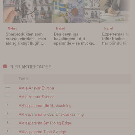
Nyhet
Nyhet
Nyhet
Sparprodukten som
Den osynliga
Experternas fond
erövrat världen – men
hävstången i ditt
inför hösten – oc
aldrig riktigt flugit i
sparande – så mycket
här bör du tänka 
Sverige
påverkar valutan din
innan du väljer f
portfölj
FLER AKTIEFONDER
Fond
Aktie-Ansvar Europa
Aktie-Ansvar Sverige
Aktiespararna Direktavkastning
Aktiespararna Global Direktavkastning
Aktiespararna Småbolag Edge
Aktiespararna Topp Sverige