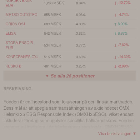
NORDEA BANK
↓ -12.70%
1,268 MSEK
8.94%
EUR
METSO OUTOTEC
855 MSEK
6.03%
↓ -4.74%
ORION OYJ
689 MSEK
4.86%
↑ 8.00%
ELISA
542 MSEK
3.82%
↑ 8.83%
STORA ENSO R
↓ -7.82%
534 MSEK
3.77%
EUR
KONECRANES OYJ
515 MSEK
3.63%
↓ -14.39%
KESKO B
461 MSEK
3.25%
↓ -2.99%
▼ Se alla
26
positioner
BESKRIVNING
Fonden är en indexfond som fokuserar på den finska marknaden.
Dess mål är att spegla sammansättningen av aktieindexet OMX
Helsinki 25 ESG Responsible Index (OMXH25ESG), vilket endast
inkluderar företag som uppfyller specifika hållbarhetskrav. Fonden
kommer att investera i de värdepapper som ingår i OMXH25ESG.
Dessutom kan fonden investera i värdepapper som ligger nära
Visa beskrivningen ▼
detta index eller delar av indexet.