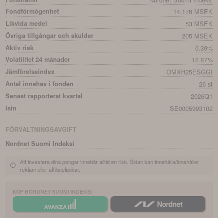
Fondförmögenhet
14,176 MSEK
Likvida medel
53 MSEK
Övriga tillgångar och skulder
205 MSEK
Aktiv risk
0.39%
Volatilitet 24 månader
12.87%
Jämförelseindex
OMXH25ESGGI
Antal innehav i fonden
26 st
Senast rapporterat kvartal
2026Q1
Isin
SE0005993102
FÖRVALTNINGSAVGIFT
Nordnet Suomi Indeksi
Att investera dina pengar innebär alltid en risk. Sidan kan innehålla/innehåller
reklam eller affiliatelänkar.
KÖP
NORDNET SUOMI INDEKSI