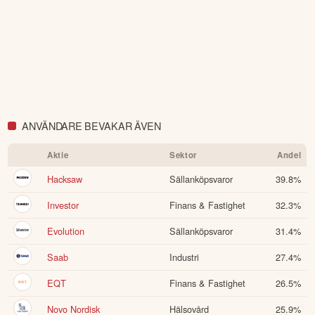
ANVÄNDARE BEVAKAR ÄVEN
Aktie
Sektor
Andel
Hacksaw
Sällanköpsvaror
39.8
%
Investor
Finans & Fastighet
32.3
%
Evolution
Sällanköpsvaror
31.4
%
Saab
Industri
27.4
%
EQT
Finans & Fastighet
26.5
%
Novo Nordisk
Hälsovård
25.9
%