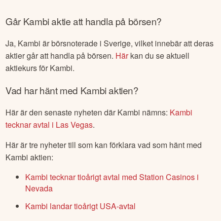
Går
Kambi
aktie att handla på börsen?
Ja,
Kambi
är börsnoterade
i Sverige
, vilket innebär att deras
aktier går att handla på börsen.
Här
kan du se aktuell
aktiekurs för
Kambi
.
Vad har hänt med
Kambi
aktien?
Här är den senaste nyheten där
Kambi
nämns:
Kambi
tecknar avtal i Las Vegas
.
Här är tre nyheter till som kan förklara vad som hänt med
Kambi
aktien:
Kambi tecknar tioårigt avtal med Station Casinos i
Nevada
Kambi landar tioårigt USA-avtal