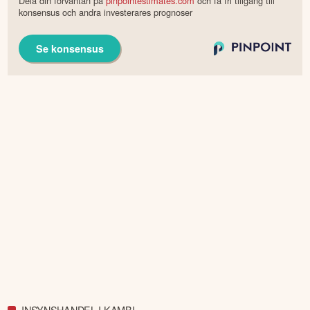
Dela din förväntan på
pinpointestimates.com
och få fri tillgång till
konsensus och andra investerares prognoser
Se konsensus
INSYNSHANDEL I KAMBI