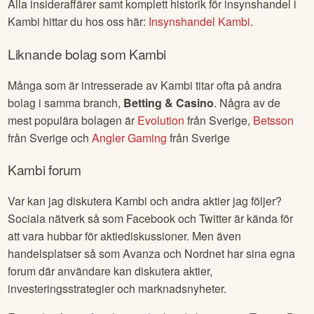
Alla insideraffärer samt komplett historik för insynshandel i
Kambi
hittar du hos oss här:
Insynshandel
Kambi
.
Liknande bolag som
Kambi
Många som är intresserade av
Kambi
titar ofta på andra
bolag i samma branch,
Betting & Casino
. Några av de
mest populära bolagen är
Evolution
från
Sverige
,
Betsson
från
Sverige
och
Angler Gaming
från
Sverige
Kambi
forum
Var kan jag diskutera
Kambi
och andra aktier jag följer?
Sociala nätverk så som Facebook och Twitter är kända för
att vara hubbar för aktiediskussioner. Men även
handelsplatser så som Avanza och Nordnet har sina egna
forum där användare kan diskutera aktier,
investeringsstrategier och marknadsnyheter.