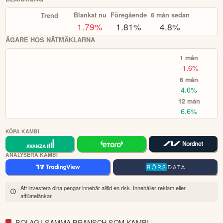
sportevenemang och matchhändelser från hela världen. Kambi har
KOPIERA TOPPINVESTERARE
sitt huvudkontor på Malta.
Blankat nu
Föregående
6 mån sedan
Trend
eToro är en investeringsplattform för flera tillgångsslag. Värdet på
1.79
%
1.81%
4.8%
dina investeringar kan gå upp eller ner. Du riskerar ditt kapital.
ÄGARE HOS NÄTMÄKLARNA
1 mån
-1.6%
6 mån
4.6%
12 mån
6.6%
KÖPA KAMBI
ANALYSERA KAMBI
Att investera dina pengar innebär alltid en risk. Innehåller reklam eller
affiliatelänkar.
BOLAG I SAMMA BRANSCH SOM KAMBI