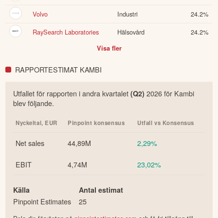
Volvo
Industri
24.2
%
RaySearch Laboratories
Hälsovård
24.2
%
Visa fler
RAPPORTESTIMAT KAMBI
Utfallet för rapporten i
andra
kvartalet
2026
för
Kambi
(Q
2
)
blev följande.
Nyckeltal,
EUR
Pinpoint konsensus
Utfall vs Konsensus
Net sales
44,89M
2,29%
EBIT
4,74M
23,02%
Källa
Antal estimat
Pinpoint Estimates
25