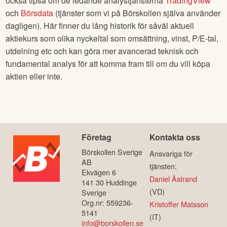
också tipsa om de ledande analystjänsterna
TradingView
och
Börsdata
(tjänster som vi på Börskollen själva använder
dagligen). Här finner du lång historik för såväl aktuell
aktiekurs som olika nyckeltal som omsättning, vinst, P/E-tal,
utdelning etc och kan göra mer avancerad teknisk och
fundamental analys för att komma fram till om du vill köpa
aktien eller inte.
Företag
Kontakta oss
Börskollen Sverige
Ansvariga för
AB
tjänsten:
Ekvägen 6
Daniel Åstrand
141 30 Huddinge
(VD)
Sverige
Org.nr: 559236-
Kristoffer Matsson
5141
(IT)
info@borskollen.se