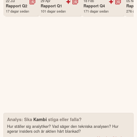
22 Jul
29 Apr
18 Feb
05 Nov
Första handelsdag
01 Jun 2014
Rapport
Q2
Rapport
Q1
Rapport
Q4
Rapp
17 dagar sedan
101 dagar sedan
171 dagar sedan
276 da
Antal ägare Avanza
8,320 st
Antal ägare Nordnet
2,192 st
Källa:
Börsdata
Analys: Ska
Kambi
stiga eller falla?
Hur ställer sig analytiker? Vad säger den tekniska analysen? Hur
agerar insiders och är aktien hårt blankad?