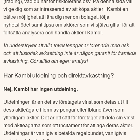
(trading), vad du har för risktolerans osv. På denna sida vill
vi ge dig som är intresserad av att köpa aktier i
Kambi
en
bättre möjlighet att lära dig mer om bolaget, följa
nyhetsflödet samt tipsa om aktörer som vi själva gillar för att
fortsätta analysera och handla aktier i
Kambi
.
Vi understryker att alla investeringar är förenade med risk
och att historisk avkastning inte är någon garanti för framtida
avkastning. Gör alltid din egen analys!
Har
Kambi
utdelning och direktavkastning?
Nej, Kambi har ingen utdelning.
Utdelningen är en del av företagets vinst som delas ut till
dess aktieägare i form av pengar eller ibland även som
ytterligare aktier. Det är ett sätt för företaget att dela sin vinst
med aktieägarna som ett incitament för att äga deras aktier.
Utdelningar är vanligtvis betalda regelbundet, vanligtvis