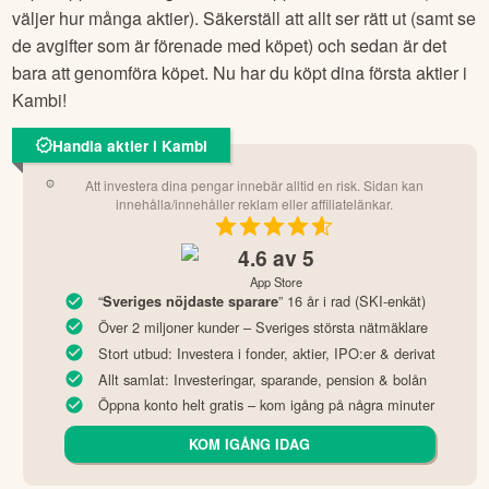
väljer hur många aktier). Säkerställ att allt ser rätt ut (samt se
de avgifter som är förenade med köpet) och sedan är det
bara att genomföra köpet. Nu har du köpt dina första aktier i
Kambi
!
Handla aktier i Kambi
Att investera dina pengar innebär alltid en risk. Sidan kan
innehålla/innehåller reklam eller affiliatelänkar.
4.6
av 5
App Store
“
” 16 år i rad (SKI-enkät)
Sveriges nöjdaste sparare
Över 2 miljoner kunder – Sveriges största nätmäklare
Stort utbud: Investera i fonder, aktier, IPO:er & derivat
Allt samlat: Investeringar, sparande, pension & bolån
Öppna konto helt gratis – kom igång på några minuter
KOM IGÅNG IDAG