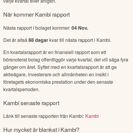
varje kvartal eller årligen.
När kommer
Kambi
rapport
Nästa rapport i bolaget kommer:
04 Nov
.
Det är altså
88
dagar
kvar till nästa rapport i
Kambi
.
En kvartalsrapport är en finansiell rapport som ett
börsnoterat bolag offentliggör varje kvartal, det vill säga fyra
gånger om året. Syftet med en kvartalsrapport är att ge
aktieägare, investerare och allmänheten en insikt i
företagets ekonomiska prestation under den senaste
kvartalsperioden.
Kambi
senaste rapport
Länk till senaste rapporten från
Kambi
:
Kambi
Hur mycket är blankat i
Kambi
?