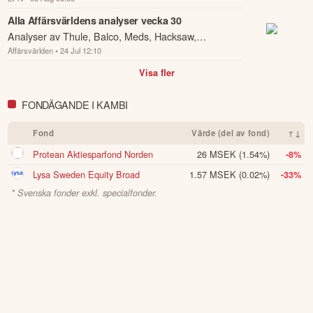
tioårigt avtal med kasinooperatören Station Casinos i
Nevada, USA, för leverans av sin sportbo...
Alla Affärsvärldens analyser vecka 30
Analyser av Thule, Balco, Meds, Hacksaw,
Affärsvärlden
• 24 Jul 12:10
Hexatronic, Kambi, Lindab, Stille, Fenix Outdoor,
NCAB och Stillfront samt Afv-portföljen, Invester...
Visa fler
FONDÄGANDE I KAMBI
Fond
Värde (del av fond)
↑↓
Protean Aktiesparfond Norden
26 MSEK
(1.54%)
-8%
Lysa Sweden Equity Broad
1.57 MSEK
(0.02%)
-33%
* Svenska fonder exkl. specialfonder.