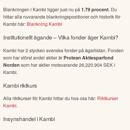
Blankningen i
Kambi
ligger just nu på
1.79
procent
. Du
hittar alla nuvarande blankningspositioner och historik för
Kambi
här:
Blankning
Kambi
Institutionellt ägande – Vilka fonder äger
Kambi
?
Kambi
har
2
stycken svenska fonder på ägarlistan. Fonden
som har störst andel aktier är
Protean Aktiesparfond
Norden
som har aktier motsvarande
26,220,904
SEK i
Kambi
.
Kambi
riktkurs
Alla riktkurser för
Kambi
hittar du hos oss här:
Riktkurser
Kambi
.
Insynshandel i
Kambi