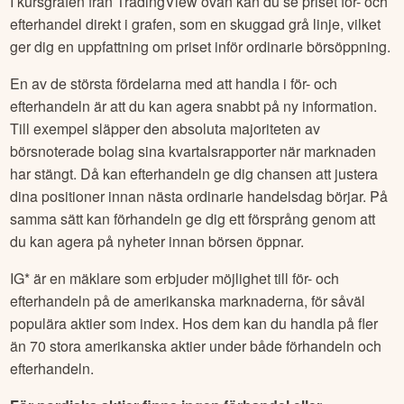
I kursgrafen från TradingView ovan kan du se priset för- och
efterhandel direkt i grafen, som en skuggad grå linje, vilket
ger dig en uppfattning om priset inför ordinarie börsöppning.
En av de största fördelarna med att handla i för- och
efterhandeln är att du kan agera snabbt på ny information.
Till exempel släpper den absoluta majoriteten av
börsnoterade bolag sina kvartalsrapporter när marknaden
har stängt. Då kan efterhandeln ge dig chansen att justera
dina positioner innan nästa ordinarie handelsdag börjar. På
samma sätt kan förhandeln ge dig ett försprång genom att
du kan agera på nyheter innan börsen öppnar.
IG* är en mäklare som erbjuder möjlighet till för- och
efterhandeln på de amerikanska marknaderna, för såväl
populära aktier som index. Hos dem kan du handla på fler
än 70 stora amerikanska aktier under både förhandeln och
efterhandeln.