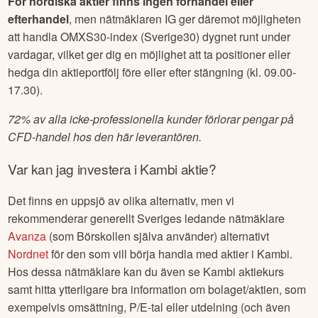
För nordiska aktier finns ingen förhandel eller
efterhandel
, men nätmäklaren IG ger däremot möjligheten
att handla OMXS30-index (Sverige30) dygnet runt under
vardagar, vilket ger dig en möjlighet att ta positioner eller
hedga din aktieportfölj före eller efter stängning (kl. 09.00-
17.30).
72% av alla icke-professionella kunder förlorar pengar på
CFD-handel hos den här leverantören.
Var kan jag investera i
Kambi
aktie?
Det finns en uppsjö av olika alternativ, men vi
rekommenderar generellt Sveriges ledande nätmäklare
Avanza
(som Börskollen själva använder) alternativt
Nordnet
för den som vill börja handla med aktier i
Kambi
.
Hos dessa nätmäklare kan du även se
Kambi
aktiekurs
samt hitta ytterligare bra information om bolaget/aktien, som
exempelvis omsättning, P/E-tal eller utdelning (och även