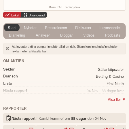
Kurs från TradingView
Enkel
Avancerad
Start
Nyheter
Pressreleaser
Riktkurser
Insynshandel
Blankning
Analyser
Bloggar
Videos
Podcasts
Att investera dina pengar innebär alltid en risk. Sidan kan innehålla/innehåller
reklam eller affiliatelänkar.
OM AKTIEN
Sektor
Sällanköpsvaror
Bransch
Betting & Casino
Lista
First North
Nästa rapport
04 Nov - 88 dagar kvar
Utdelning
Nej
Visa fler ▼
Namn
Kambi
RAPPORTER
Ticker
KAMBI
i Kambi kommer
om
den
04 Nov
Nästa rapport
88 dagar
Status
Noterad
Land
Sverige