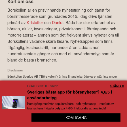
Kort om oss
Börskollen är en prisvinnande nyhetstidning och tjänst för
börsintresserade som grundades 2015. Idag drivs tjänsten
primärt av
Kristoffer
och
Daniel
. Båda har stor erfarenhet av
börsen, aktier, investeringar, privatekonomi, företagande och
motorrelaterat – ämnen som det frekvent skrivs nyheter om till
Börskollens växande skara läsare. Nyhetsappen som finns
tillgänglig, kostnadsfritt, har under åren laddats ner
hundratusentals gånger och med ett användarbetyg som är
bland de bästa i branschen.
Disclaimer
Börskollen Sverige AB ("Börskollen") är inte finansiella rådgivare, står inte under
finansinspektionens tillsyn och ger inga råd till dig. Detta innebär att
GRATIS NYHETSAPP
STÄNG X
investeringsbeslut baserade på information som direkt eller indirekt härrörande
Sveriges bästa app för börsnyheter? 4,6/5 i
från Börskollen eller personer med koppling till Börskollen, alltid fattas
användarbetyg
självständigt av investeraren. Börskollen frånsäger sig allt ansvar för eventuell
förlust eller skada av vad slag det må vara som grundar sig på användandet av
Kom igång med vår populära börs- och nyhetsapp – med ett av
branschens högsta bety på 4,6/5. Helt gratis att använda!
material härrörande från tjänsten Börskollen.
KOM IGÅNG
📱 Appen av börsnördar, för börsnördar
Copyright ©
2026
Börskollen Sverige AB. All rights reserved.