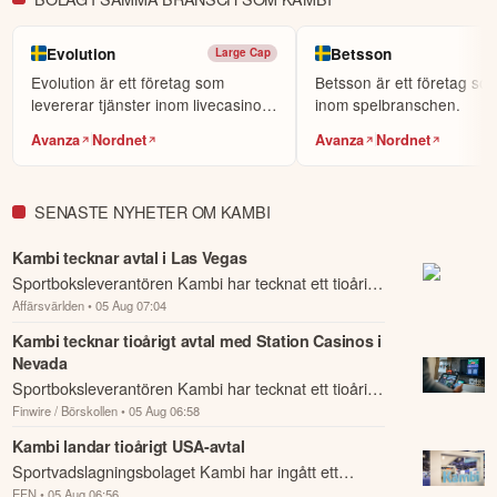
Evolution
Betsson
Large Cap
Evolution är ett företag som
Betsson är ett företag som
levererar tjänster inom livecasino
inom spelbranschen.
till andra föret...
Avanza
Nordnet
Avanza
Nordnet
SENASTE NYHETER OM KAMBI
Kambi tecknar avtal i Las Vegas
Sportboksleverantören Kambi har tecknat ett tioårigt
Affärsvärlden
• 05 Aug 07:04
avtal med Station Casinos om att leverera sin
sportbokslösning och plattform för spelar...
Kambi tecknar tioårigt avtal med Station Casinos i
Nevada
Sportboksleverantören Kambi har tecknat ett tioårigt
Finwire / Börskollen
• 05 Aug 06:58
avtal med Station Casinos om att leverera sin
sportbokslösning och plattform för spelar...
Kambi landar tioårigt USA-avtal
Sportvadslagningsbolaget Kambi har ingått ett
EFN
• 05 Aug 06:56