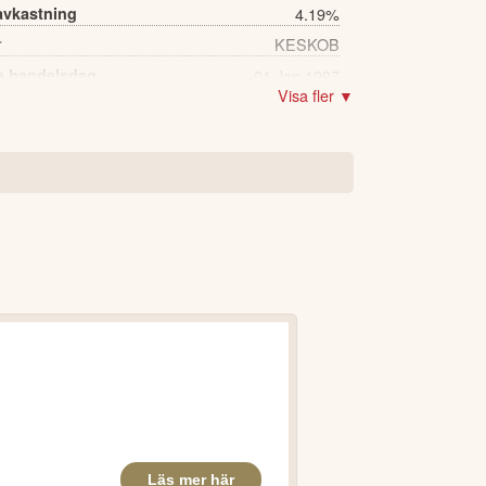
avkastning
4.19%
r
KESKOB
a handelsdag
01 Jan 1997
Visa fler ▼
34,748 st