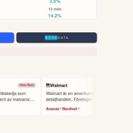
3.5%
12 mån
14.2%
Walmart
Oslo Bors
Nasdaq
utikskedja som
Walmart är en amerikansk kedja inom
ment av matvaror,
detaljhandeln. Företaget säljer ett
omfattan...
Avanza
Nordnet