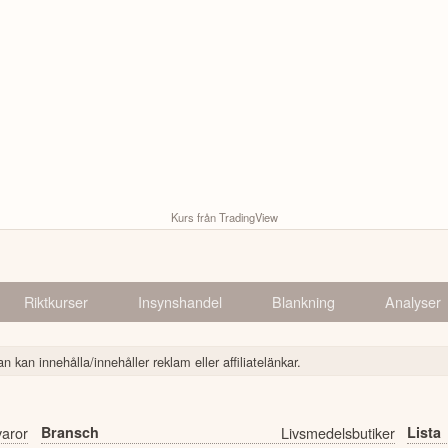
Kurs från TradingView
Riktkurser
Insynshandel
Blankning
Analyser
n kan innehålla/innehåller reklam eller affiliatelänkar.
varor
Bransch
Livsmedelsbutiker
Lista