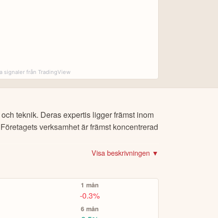
rna.
et och adress.
a signaler från TradingView
ch PayPal.
r för
CopyTrading
eller
Smart Portfolios
för
 och teknik. Deras expertis ligger främst inom
r. Företagets verksamhet är främst koncentrerad
t.ex Volvo-aktien eller Bitcoin), om du vill köpa
Visa beskrivningen ▼
er via eToro Academy, nyheter, smidiga verktyg
1 mån
A TOPPINVESTERARE
-0.3%
6 mån