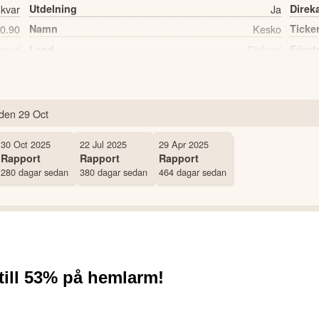
 kvar
Utdelning
Ja
Direk
0.90
Namn
Kesko
Ticke
erad
Land
Finland
Först
815 st
Antal ägare Nordnet
den
29 Oct
30 Oct 2025
22 Jul 2025
29 Apr 2025
Rapport
Rapport
Rapport
280 dagar sedan
380 dagar sedan
464 dagar sedan