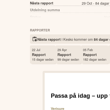
Nästa rapport
29 Oct - 84 dagar
Utdelning summa
Status
Not
Antal ägare Avanza
RAPPORTER
Källa:
Börsdata
i Kesko kommer
om
Nästa rapport
84 dagar
22 Jul
29 Apr
05 Feb
Rapport
Rapport
Rapport
15 dagar sedan
99 dagar sedan
182 dagar sedan