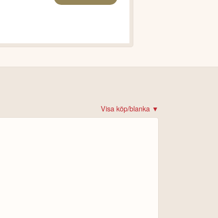
Visa köp/blanka ▼
det!
 krypto
rare
re
ital