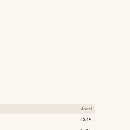
Andel
50.4
%
44.1
%