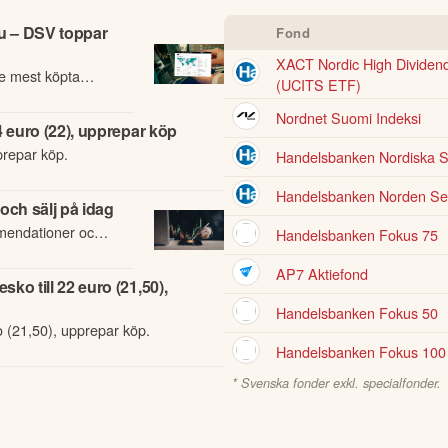
nu – DSV toppar
Fond
XACT Nordic High Dividend 
de mest köpta
(UCITS ETF)
Nordnet Suomi Indeksi
4 euro (22), upprepar köp
prepar köp.
Handelsbanken Nordiska 
Handelsbanken Norden Sel
 och sälj på idag
mendationer och
Handelsbanken Fokus 75
en 22 juli.
AP7 Aktiefond
ko till 22 euro (21,50),
Handelsbanken Fokus 50
o (21,50), upprepar köp.
Handelsbanken Fokus 100
* Svenska fonder exkl. specialfonder.