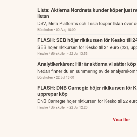
Lista: Aktierna Nordnets kunder köper just 
listan
DSV, Meta Platforms och Tesla toppar listan över 
Börskollen
• 02 Aug 10:00
aktierna hos Nordnets kunder denna vecka.
FLASH: SEB höjer riktkursen för Kesko till 2
SEB höjer riktkursen för Kesko till 24 euro (22), up
Finwire / Börskollen
• 22 Jul 13:53
Analytikerkåren: Här är aktierna vi sätter köp
Nedan finner du en summering av de analysrekom
Börskollen
• 22 Jul 13:00
riktkursförändringar som har rapporterats om idag d
FLASH: DNB Carnegie höjer riktkursen för Kes
upprepar köp
DNB Carnegie höjer riktkursen för Kesko till 22 eur
Finwire / Börskollen
• 22 Jul 12:20
Visa fler