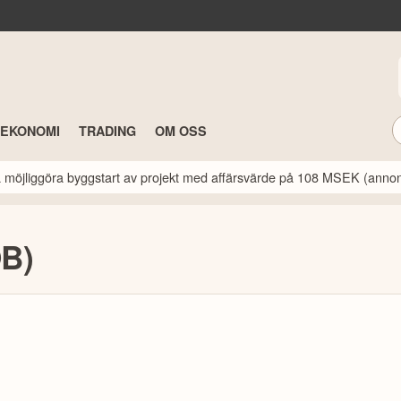
TEKONOMI
TRADING
OM OSS
a möjliggöra byggstart av projekt med affärsvärde på 108 MSEK (anno
OB)