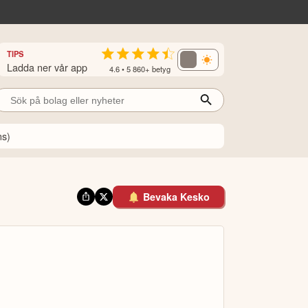
TIPS
Ladda ner vår app
4.6 • 5 860+ betyg
ns)
Bevaka Kesko