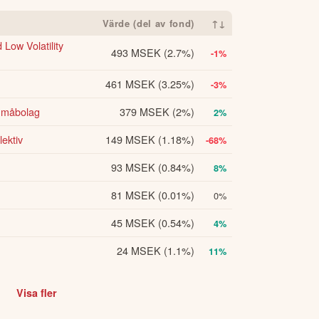
Värde (del av fond)
↑↓
Low Volatility
493 MSEK
(2.7%)
-1%
461 MSEK
(3.25%)
-3%
Småbolag
379 MSEK
(2%)
2%
ektiv
149 MSEK
(1.18%)
-68%
93 MSEK
(0.84%)
8%
81 MSEK
(0.01%)
0%
45 MSEK
(0.54%)
4%
24 MSEK
(1.1%)
11%
Visa fler