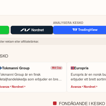
ANALYSERA KESKO
ler reklam eller affiliatelänkar.
ESKO
Tokmanni Group
Europris
Mid Cap
Tokmanni Group är en finsk
Europris är en norsk b
detaljhandelskedja som erbjuder en bred
erbjuder ett brett sorti
variation av ...
k...
Avanza
Nordnet
Avanza
Nordnet
FONDÄGANDE I KESKO