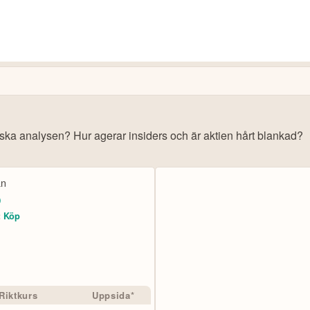
iska analysen? Hur agerar insiders och är aktien hårt blankad?
s: Få upp till 500 USD i tillgångar när du öppnar konto –
se erbjudan
ån
o
10 000+ olika marknader samlade – aktier, ETF:er &
:
Köp
CopyTrader™ –
kopiera portföljen för toppinveste
För- & efterhandel på utvalda börser – ligg steget fö
– över 100 olika att välja på
Handla riktig krypto
.2
av 5
Bonus: Upp till
på oinvesterat kap
3,55 % årlig ränta
Trustpilot
Riktkurs
Uppsida*