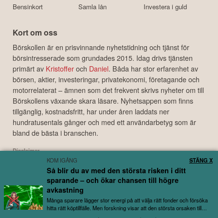
Bensinkort
Samla lån
Investera i guld
Kort om oss
Börskollen är en prisvinnande nyhetstidning och tjänst för
börsintresserade som grundades 2015. Idag drivs tjänsten
primärt av
Kristoffer
och
Daniel
. Båda har stor erfarenhet av
börsen, aktier, investeringar, privatekonomi, företagande och
motorrelaterat – ämnen som det frekvent skrivs nyheter om till
Börskollens växande skara läsare. Nyhetsappen som finns
tillgänglig, kostnadsfritt, har under åren laddats ner
hundratusentals gånger och med ett användarbetyg som är
bland de bästa i branschen.
Disclaimer
KOM IGÅNG
STÄNG X
Börskollen Sverige AB ("Börskollen") är inte finansiella rådgivare, står inte under
Så blir du av med den största risken i ditt
finansinspektionens tillsyn och ger inga råd till dig. Detta innebär att
sparande – och ökar chansen till högre
investeringsbeslut baserade på information som direkt eller indirekt härrörande
från Börskollen eller personer med koppling till Börskollen, alltid fattas
avkastning
självständigt av investeraren. Börskollen frånsäger sig allt ansvar för eventuell
Många sparare lägger stor energi på att välja rätt fonder och försöka
förlust eller skada av vad slag det må vara som grundar sig på användandet av
hitta rätt köptillfälle. Men forskning visar att den största orsaken till
utebliven avkastning...
material härrörande från tjänsten Börskollen.