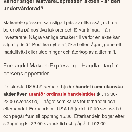
Varför stiger
MatvareExpressen
aktien - är den
undervärderad?
MatvareExpressen
kan stiga i pris av olika skäl, och det
beror ofta på positiva faktorer och förväntningar från
investerare. Några vanliga orsaker till varför en aktie kan
stiga i pris är: Positiva nyheter, ökad efterfrågan, generell
marktillväxt eller utdelningar och återköp av aktier m.fl.
Förhandel
MatvareExpressen
– Handla utanför
börsens öppettider
De största USA-börserna erbjuder
handel i amerikanska
aktier även
utanför ordinarie handelstider
(kl. 15.30-
22.00 svensk tid) – något som kallas för förhandel och
efterhandel. Förhandeln i USA börjar kl. 10.00 svensk tid
och pågår fram till öppning 15.30. Efterhandeln börjar efter
stängning kl. 22.00 svensk tid och pågår till 02.00.