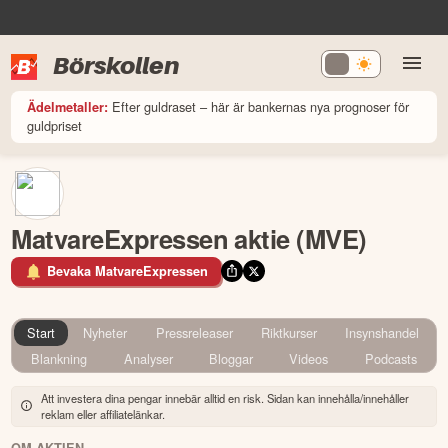
Börskollen
Efter guldraset – här är bankernas nya prognoser för
Ädelmetaller:
guldpriset
MatvareExpressen aktie (MVE)
Bevaka MatvareExpressen
Start
Nyheter
Pressreleaser
Riktkurser
Insynshandel
Blankning
Analyser
Bloggar
Videos
Podcasts
Att investera dina pengar innebär alltid en risk. Sidan kan innehålla/innehåller
reklam eller affiliatelänkar.