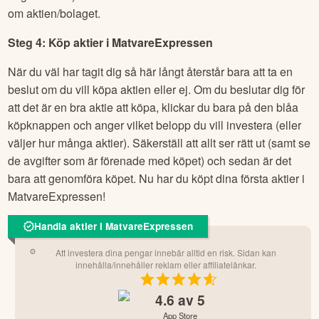
om aktien/bolaget.
Steg 4: Köp aktier i
MatvareExpressen
När du väl har tagit dig så här långt återstår bara att ta en
beslut om du vill köpa aktien eller ej. Om du beslutar dig för
att det är en bra aktie att köpa, klickar du bara på den blåa
köpknappen och anger vilket belopp du vill investera (eller
väljer hur många aktier). Säkerställ att allt ser rätt ut (samt se
de avgifter som är förenade med köpet) och sedan är det
bara att genomföra köpet. Nu har du köpt dina första aktier i
MatvareExpressen
!
Handla aktier i MatvareExpressen
Att investera dina pengar innebär alltid en risk. Sidan kan
innehålla/innehåller reklam eller affiliatelänkar.
4.6
av 5
App Store