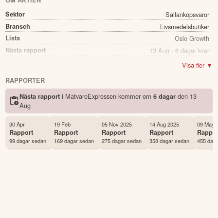
OM AKTIEN
Sektor
Sällanköpsvaror
Bransch
Livsmedelsbutiker
Lista
Oslo Growth
Nästa rapport
13 Aug - 6 dagar kvar
Utdelning
Nej
Visa fler ▼
Namn
MatvareExpressen
RAPPORTER
Ticker
MVE
i MatvareExpressen kommer
om
den
13
Nästa rapport
6 dagar
Status
Noterad
Aug
Land
Norge
Första handelsdag
28 Sep 2023
30 Apr
19 Feb
05 Nov 2025
14 Aug 2025
09 May 
Rapport
Rapport
Rapport
Rapport
Rappor
Antal ägare Avanza
8 st
99 dagar sedan
169 dagar sedan
275 dagar sedan
358 dagar sedan
455 dag
Antal ägare Nordnet
49 st
Källa:
Börsdata