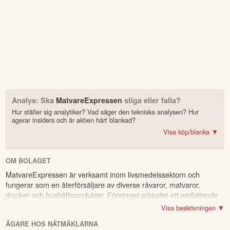
Analys: Ska
MatvareExpressen
stiga eller falla?
Hur ställer sig analytiker? Vad säger den tekniska analysen? Hur
agerar insiders och är aktien hårt blankad?
Visa köp/blanka ▼
Bonus: Få upp till 500 USD i tillgångar när du öppnar konto –
se
erbjudandet!
OM BOLAGET
MatvareExpressen är verksamt inom livsmedelssektorn och
4.2
av 5
fungerar som en återförsäljare av diverse råvaror, matvaror,
drycker och hushållsprodukter. Företaget erbjuder ett omfattande
Trustpilot
sortiment som innefattar bland annat spannmål, bröd,
10 000+ olika marknader samlade – aktier, ETF:er & krypto
Visa beskrivningen ▼
mejeriprodukter och kött. Produkterna säljs via internet och
CopyTrader™ –
kopiera portföljen för toppinvesterare
ÄGARE HOS NÄTMÄKLARNA
levereras direkt till kundernas hem. Företagets huvudsakliga
För- & efterhandel på utvalda börser – ligg steget före