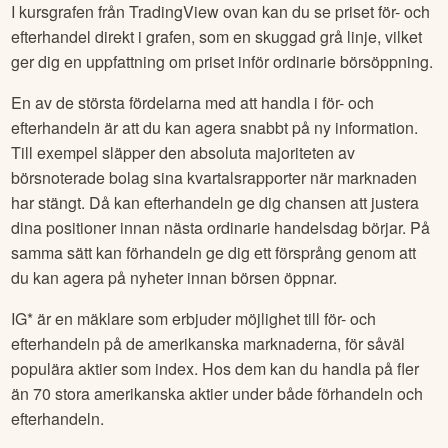
I kursgrafen från TradingView ovan kan du se priset för- och
efterhandel direkt i grafen, som en skuggad grå linje, vilket
ger dig en uppfattning om priset inför ordinarie börsöppning.
En av de största fördelarna med att handla i för- och
efterhandeln är att du kan agera snabbt på ny information.
Till exempel släpper den absoluta majoriteten av
börsnoterade bolag sina kvartalsrapporter när marknaden
har stängt. Då kan efterhandeln ge dig chansen att justera
dina positioner innan nästa ordinarie handelsdag börjar. På
samma sätt kan förhandeln ge dig ett försprång genom att
du kan agera på nyheter innan börsen öppnar.
IG* är en mäklare som erbjuder möjlighet till för- och
efterhandeln på de amerikanska marknaderna, för såväl
populära aktier som index. Hos dem kan du handla på fler
än 70 stora amerikanska aktier under både förhandeln och
efterhandeln.