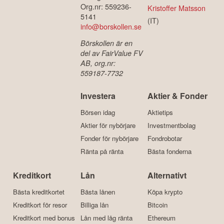
Org.nr: 559236-
Kristoffer Matsson
5141
(IT)
info@borskollen.se
Börskollen är en
del av FairValue FV
AB, org.nr:
559187-7732
Investera
Aktier & Fonder
Börsen idag
Aktietips
Aktier för nybörjare
Investmentbolag
Fonder för nybörjare
Fondrobotar
Ränta på ränta
Bästa fonderna
Kreditkort
Lån
Alternativt
Bästa kreditkortet
Bästa lånen
Köpa krypto
Kreditkort för resor
Billiga lån
Bitcoin
Kreditkort med bonus
Lån med låg ränta
Ethereum