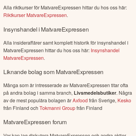
Alla riktkurser för
MatvareExpressen
hittar du hos oss här:
Riktkurser
MatvareExpressen
.
Insynshandel i
MatvareExpressen
Alla insideraffärer samt komplett historik för insynshandel i
MatvareExpressen
hittar du hos oss här:
Insynshandel
MatvareExpressen
.
Liknande bolag som
MatvareExpressen
Många som är intresserade av
MatvareExpressen
titar ofta
på andra bolag i samma branch,
Livsmedelsbutiker
. Några
av de mest populära bolagen är
Axfood
från
Sverige
,
Kesko
från
Finland
och
Tokmanni Group
från
Finland
MatvareExpressen
forum
Var kan jag diskutera
MatvareExpressen
och andra aktier