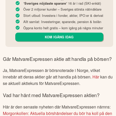
“
” 16 år i rad (SKI-enkät)
Sveriges nöjdaste sparare
Över 2 miljoner kunder – Sveriges största nätmäklare
Stort utbud: Investera i fonder, aktier, IPO:er & derivat
Allt samlat: Investeringar, sparande, pension & bolån
Öppna konto helt gratis – kom igång på några minuter
KOM IGÅNG IDAG
Går
MatvareExpressen
aktie att handla på börsen?
Ja,
MatvareExpressen
är börsnoterade
i Norge
, vilket
innebär att deras aktier går att handla på börsen.
Här
kan du
se aktuell aktiekurs för
MatvareExpressen
.
Vad har hänt med
MatvareExpressen
aktien?
Här är den senaste nyheten där
MatvareExpressen
nämns:
Morgonkollen: Aktuella börshändelser du bör ha koll på den