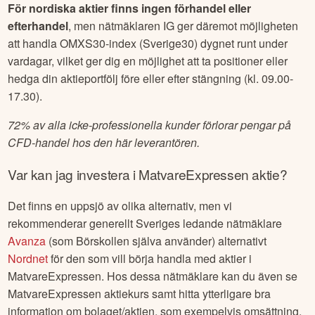
För nordiska aktier finns ingen förhandel eller
efterhandel
, men nätmäklaren IG ger däremot möjligheten
att handla OMXS30-index (Sverige30) dygnet runt under
vardagar, vilket ger dig en möjlighet att ta positioner eller
hedga din aktieportfölj före eller efter stängning (kl. 09.00-
17.30).
72% av alla icke-professionella kunder förlorar pengar på
CFD-handel hos den här leverantören.
Var kan jag investera i
MatvareExpressen
aktie?
Det finns en uppsjö av olika alternativ, men vi
rekommenderar generellt Sveriges ledande nätmäklare
Avanza
(som Börskollen själva använder) alternativt
Nordnet
för den som vill börja handla med aktier i
MatvareExpressen
. Hos dessa nätmäklare kan du även se
MatvareExpressen
aktiekurs samt hitta ytterligare bra
information om bolaget/aktien, som exempelvis omsättning,