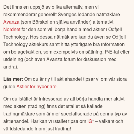
Det finns en uppsjö av olika alternativ, men vi
rekommenderar generellt Sveriges ledande nätmäklare
Avanza
(som Börskollen själva använder) alternativt
Nordnet
för den som vill börja handla med aktier i
Odfjell
Technology
. Hos dessa nätmäklare kan du även se
Odfjell
Technology
aktiekurs samt hitta ytterligare bra information
om bolaget/aktien, som exempelvis omsättning, P/E-tal eller
utdelning (och även Avanza forum för diskussion med
andra).
Läs mer:
Om du är ny till aktiehandel tipsar vi om vår stora
guide
Aktier för nybörjare
.
Om du istället är intresserad av att börja handla mer aktivt
med aktien (trading) finns det istället så kallade
tradingmäklare som är mer specialiserade på denna typ av
aktiehandel. Här kan vi istället tipsa om
IG
* – välkänt och
världsledande inom just trading!