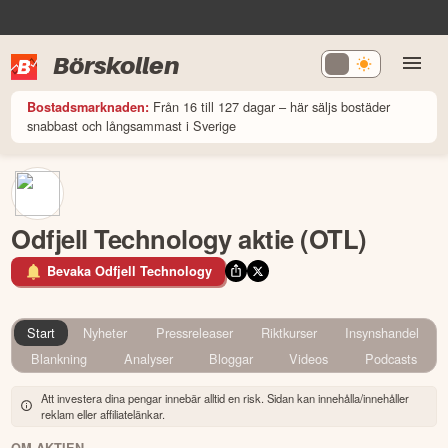
Börskollen
Från 16 till 127 dagar – här säljs bostäder
Bostadsmarknaden:
snabbast och långsammast i Sverige
Odfjell Technology aktie (OTL)
Bevaka Odfjell Technology
Start
Nyheter
Pressreleaser
Riktkurser
Insynshandel
Blankning
Analyser
Bloggar
Videos
Podcasts
Att investera dina pengar innebär alltid en risk. Sidan kan innehålla/innehåller
reklam eller affiliatelänkar.