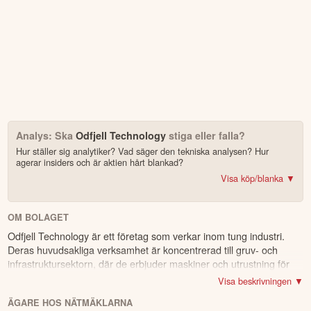
Analys: Ska
Odfjell Technology
stiga eller falla?
Hur ställer sig analytiker? Vad säger den tekniska analysen? Hur
agerar insiders och är aktien hårt blankad?
Visa köp/blanka ▼
Bonus: Få upp till 500 USD i tillgångar när du öppnar konto –
se
erbjudandet!
OM BOLAGET
Odfjell Technology är ett företag som verkar inom tung industri.
4.2
av 5
Deras huvudsakliga verksamhet är koncentrerad till gruv- och
infrastruktursektorn, där de erbjuder maskiner och utrustning för
Trustpilot
stora infrastrukturprojekt. Företaget har ett omfattande sortiment
10 000+ olika marknader samlade – aktier, ETF:er & krypto
Visa beskrivningen ▼
av produkter och lösningar för borrning, anläggningsarbete, samt
CopyTrader™ –
kopiera portföljen för toppinvesterare
ÄGARE HOS NÄTMÄKLARNA
utrustning för lastning och ventilationssystem vid borrning. Deras
För- & efterhandel på utvalda börser – ligg steget före