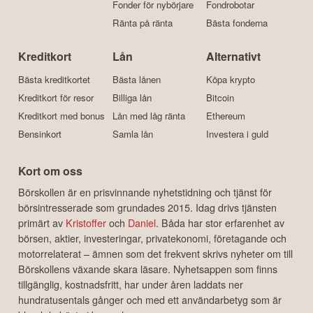
Fonder för nybörjare
Fondrobotar
Ränta på ränta
Bästa fonderna
Kreditkort
Lån
Alternativt
Bästa kreditkortet
Bästa lånen
Köpa krypto
Kreditkort för resor
Billiga lån
Bitcoin
Kreditkort med bonus
Lån med låg ränta
Ethereum
Bensinkort
Samla lån
Investera i guld
Kort om oss
Börskollen är en prisvinnande nyhetstidning och tjänst för
börsintresserade som grundades 2015. Idag drivs tjänsten
primärt av
Kristoffer
och
Daniel
. Båda har stor erfarenhet av
börsen, aktier, investeringar, privatekonomi, företagande och
motorrelaterat – ämnen som det frekvent skrivs nyheter om till
Börskollens växande skara läsare. Nyhetsappen som finns
tillgänglig, kostnadsfritt, har under åren laddats ner
hundratusentals gånger och med ett användarbetyg som är