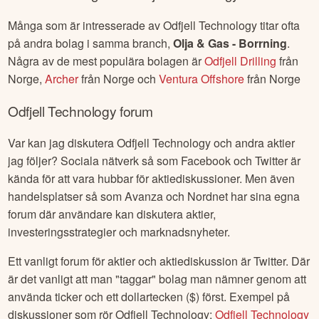
Många som är intresserade av
Odfjell Technology
titar ofta
på andra bolag i samma branch,
Olja & Gas - Borrning
.
Några av de mest populära bolagen är
Odfjell Drilling
från
Norge
,
Archer
från
Norge
och
Ventura Offshore
från
Norge
Odfjell Technology
forum
Var kan jag diskutera
Odfjell Technology
och andra aktier
jag följer? Sociala nätverk så som Facebook och Twitter är
kända för att vara hubbar för aktiediskussioner. Men även
handelsplatser så som Avanza och Nordnet har sina egna
forum där användare kan diskutera aktier,
investeringsstrategier och marknadsnyheter.
Ett vanligt forum för aktier och aktiediskussion är Twitter. Där
är det vanligt att man "taggar" bolag man nämner genom att
använda ticker och ett dollartecken ($) först. Exempel på
diskussioner som rör
Odfjell Technology
:
Odfjell Technology