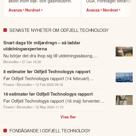
aktivt inom olje- och gasindustrin.
USA. Företaget tillhandah
Välj bland 7 000 instrument, såväl lokala
ingenjörstjän...
Börja handla.
Avanza
Nordnet
Avanza
Nordnet
aktier som globala. Sök fram det instrument du vill handla
(t.ex Volvo-aktien eller Bitcoin), om du vill köpa (gå lång)
eller sälja (blanka/gå kort) samt ev. önskad hävstång och ta
SENASTE NYHETER OM ODFJELL TECHNOLOGY
sen önskad position.
i plattformen och på hemsidan finns mycket
Fördjupa dig
Snart dags för miljardregn – så laddar
information för att utvecklas, däribland utbildningskurser via
utdelningsexperterna
eToro Academy, nyheter, smidiga verktyg och ett av
Nu börjar det dra ihop sig till utdelningssäsong.
världens största sociala investerarforum.
Börskollen
• 27 Jan 16:30
Bolagen på Stockholmsbörsen är i färd med att
ÖPPNA KONTO
belöna sina aktieägare genom att dela ut en ...
8 estimater før Odfjell Technologys rapport
Før Odfjell Technologys rapport (14 februari)
KOPIERA TOPPINVESTERARE
Finwire / Börskollen
• 12 Feb 2025 09:18
forventer investorene på Pinpoint Estimates
eToro är en investeringsplattform för flera tillgångsslag. Värdet på
omsetning og resultat innenfor følgende vektede in...
16 estimater før Odfjell Technologys rapport
dina investeringar kan gå upp eller ner. Du riskerar ditt kapital.
Før Odfjell Technologys rapport (16 maj) forventer
Finwire / Börskollen
• 15 May 2024 11:10
investorene på Pinpoint Estimates omsetning og
resultat innenfor følgende vektede interva...
Visa fler
FONDÄGANDE I ODFJELL TECHNOLOGY