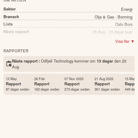
OM AKTIEN
Sektor
Energi
Bransch
Olja & Gas - Borrning
Lista
Oslo Bors
Nästa rapport
20 Aug - 13 dagar kvar
Utdelning
Ja
Visa fler ▼
Direkavkastning
10.67%
RAPPORTER
Utdelning summa
6.08
i Odfjell Technology kommer
om
den
20
Nästa rapport
13 dagar
Namn
Odfjell Technology
Aug
Ticker
OTL
Status
Noterad
12 May
26 Feb
07 Nov 2025
21 Aug 2025
15 May 
Rapport
Rapport
Rapport
Rapport
Rappor
Land
Norge
87 dagar sedan
162 dagar sedan
273 dagar sedan
351 dagar sedan
449 dag
Första handelsdag
28 Mar 2022
Antal ägare Avanza
1,207 st
Antal ägare Nordnet
2,302 st
Källa:
Börsdata