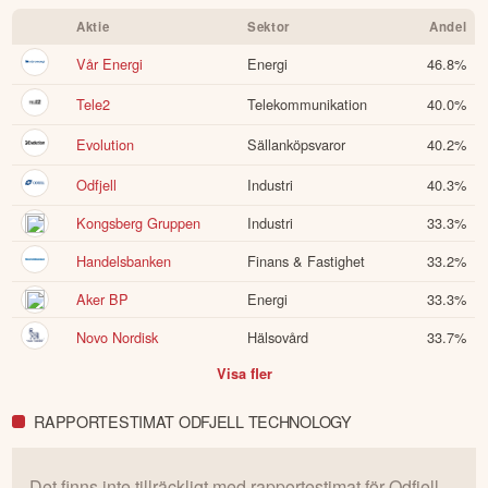
Aktie
Sektor
Andel
Vår Energi
Energi
46.8
%
Tele2
Telekommunikation
40.0
%
Evolution
Sällanköpsvaror
40.2
%
Odfjell
Industri
40.3
%
Kongsberg Gruppen
Industri
33.3
%
Handelsbanken
Finans & Fastighet
33.2
%
Aker BP
Energi
33.3
%
Novo Nordisk
Hälsovård
33.7
%
Visa fler
RAPPORTESTIMAT ODFJELL TECHNOLOGY
Det finns inte tillräckligt med rapportestimat för
Odfjell