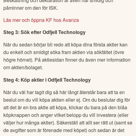
Beskattning och deklaration är även här smidig och
påminner om den för ISK.
Läs mer och öppna KF hos Avanza
Steg 3: Sök efter
Odfjell Technology
När du sedan börjar bli redo att köpa dina första aktier kan
du enkelt och smidigt söka fram aktien via sökfältet (övre
högre hörnet). På aktiesidan finner du även mer information
om aktien/bolaget.
Steg 4: Köp aktier i
Odfjell Technology
När du väl har tagit dig så här långt återstår bara att ta en
beslut om du vill köpa aktien eller ej. Om du beslutar dig för
att det är en bra aktie att köpa, klickar du bara på den blåa
köpknappen och anger vilket belopp du vill investera (eller
väljer hur många aktier). Säkerställ att allt ser rätt ut (samt se
de avgifter som är förenade med köpet) och sedan är det