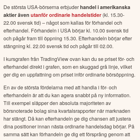
De största USA-börserna erbjuder
handel i amerikanska
aktier även
utanför ordinarie handelstider
(kl. 15.30-
22.00 svensk tid) – något som kallas för förhandel och
efterhandel. Förhandeln i USA börjar kl. 10.00 svensk tid
och pågår fram till öppning 15.30. Efterhandeln börjar efter
stängning kl. 22.00 svensk tid och pågår till 02.00.
I kursgrafen från TradingView ovan kan du se priset för- och
efterhandel direkt i grafen, som en skuggad grå linje, vilket
ger dig en uppfattning om priset inför ordinarie börsöppning.
En av de största fördelarna med att handla i för- och
efterhandeln är att du kan agera snabbt på ny information.
Till exempel släpper den absoluta majoriteten av
börsnoterade bolag sina kvartalsrapporter när marknaden
har stängt. Då kan efterhandeln ge dig chansen att justera
dina positioner innan nästa ordinarie handelsdag börjar. På
samma sätt kan förhandeln ge dig ett försprång genom att