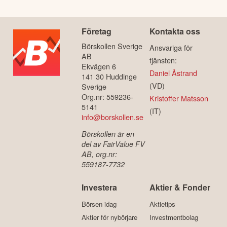
Företag
Kontakta oss
Börskollen Sverige
Ansvariga för
AB
tjänsten:
Ekvägen 6
Daniel Åstrand
141 30 Huddinge
(VD)
Sverige
Org.nr: 559236-
Kristoffer Matsson
5141
(IT)
info@borskollen.se
Börskollen är en
del av FairValue FV
AB, org.nr:
559187-7732
Investera
Aktier & Fonder
Börsen idag
Aktietips
Aktier för nybörjare
Investmentbolag