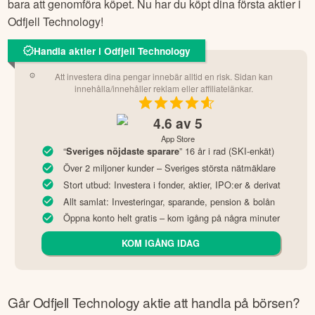
bara att genomföra köpet. Nu har du köpt dina första aktier i
Odfjell Technology
!
Handla aktier i Odfjell Technology
Att investera dina pengar innebär alltid en risk. Sidan kan
innehålla/innehåller reklam eller affiliatelänkar.
4.6
av 5
App Store
“
” 16 år i rad (SKI-enkät)
Sveriges nöjdaste sparare
Över 2 miljoner kunder – Sveriges största nätmäklare
Stort utbud: Investera i fonder, aktier, IPO:er & derivat
Allt samlat: Investeringar, sparande, pension & bolån
Öppna konto helt gratis – kom igång på några minuter
KOM IGÅNG IDAG
Går
Odfjell Technology
aktie att handla på börsen?