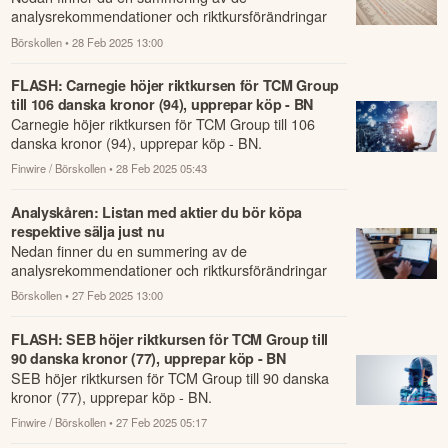
analysrekommendationer och riktkursförändringar
som har rapporterats om idag den 28 februari.
Börskollen
• 28 Feb 2025 13:00
FLASH: Carnegie höjer riktkursen för TCM Group
till 106 danska kronor (94), upprepar köp - BN
Carnegie höjer riktkursen för TCM Group till 106
danska kronor (94), upprepar köp - BN.
Finwire / Börskollen
• 28 Feb 2025 05:43
Analyskåren: Listan med aktier du bör köpa
respektive sälja just nu
Nedan finner du en summering av de
analysrekommendationer och riktkursförändringar
som har rapporterats om idag den 27 februari.
Börskollen
• 27 Feb 2025 13:00
FLASH: SEB höjer riktkursen för TCM Group till
90 danska kronor (77), upprepar köp - BN
SEB höjer riktkursen för TCM Group till 90 danska
kronor (77), upprepar köp - BN.
Finwire / Börskollen
• 27 Feb 2025 05:17