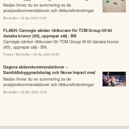
på listan
Nedan finner du en summering av de
analysrekommendationer och riktkursförändringar
som har rapporterats om idag den 5 april.
Börskollen
• 05 Apr 2023 13:00
FLASH: Carnegie sänker riktkursen för TCM Group till 60
danska kronor (65), upprepar sälj - BN
Carnegie sänker riktkursen för TCM Group till 60 danska kronor
(65), upprepar sälj - BN.
Finwire / Börskollen
• 05 Apr 2023 04:39
Dagens aktierekommendationer –
Samhällsbyggnadsbolag och Norse Impact med
på listan
Nedan finner du en summering av de
analysrekommendationer och riktkursförändringar
som har rapporterats om idag den 2 mars.
Börskollen
• 02 Mar 2023 13:00