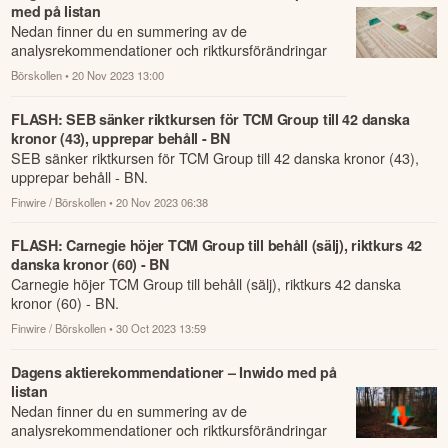
med på listan
Nedan finner du en summering av de
analysrekommendationer och riktkursförändringar
som har rapporterats om idag den 20 november.
Börskollen
• 20 Nov 2023 13:00
FLASH: SEB sänker riktkursen för TCM Group till 42 danska
kronor (43), upprepar behåll - BN
SEB sänker riktkursen för TCM Group till 42 danska kronor (43),
upprepar behåll - BN.
Finwire / Börskollen
• 20 Nov 2023 06:38
FLASH: Carnegie höjer TCM Group till behåll (sälj), riktkurs 42
danska kronor (60) - BN
Carnegie höjer TCM Group till behåll (sälj), riktkurs 42 danska
kronor (60) - BN.
Finwire / Börskollen
• 30 Oct 2023 13:59
Dagens aktierekommendationer – Inwido med på
listan
Nedan finner du en summering av de
analysrekommendationer och riktkursförändringar