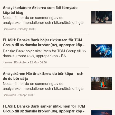
Analytikerkåren: Aktierna som fått förnyade
köpråd idag
Nedan finner du en summering av de
analysrekommendationer och riktkursförändringar
som har rapporterats om idag den 22 maj.
Börskollen
• 22 May 13:00
FLASH: Danske Bank höjer riktkursen för TCM
Group till 85 danska kronor (82), upprepar köp -
BN
Danske Bank höjer riktkursen för TCM Group till 85
danska kronor (82), upprepar köp - BN.
Finwire / Börskollen
• 22 May 06:56
Analyskåren: Här är aktierna du bör köpa – och
de du bör sälja
Nedan finner du en summering av de
analysrekommendationer och riktkursförändringar
som har rapporterats om idag den 28 april.
Börskollen
• 28 Apr 13:00
FLASH: Danske Bank sänker riktkursen för TCM
Group till 82 danska kronor (86), upprepar köp -