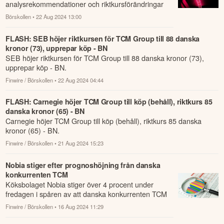
analysrekommendationer och riktkursförändringar
som har rapporterats om idag den 22 augusti.
Börskollen
• 22 Aug 2024 13:00
FLASH: SEB höjer riktkursen för TCM Group till 88 danska
kronor (73), upprepar köp - BN
SEB höjer riktkursen för TCM Group till 88 danska kronor (73),
upprepar köp - BN.
Finwire / Börskollen
• 22 Aug 2024 04:44
FLASH: Carnegie höjer TCM Group till köp (behåll), riktkurs 85
danska kronor (65) - BN
Carnegie höjer TCM Group till köp (behåll), riktkurs 85 danska
kronor (65) - BN.
Finwire / Börskollen
• 21 Aug 2024 15:23
Nobia stiger efter prognoshöjning från danska
konkurrenten TCM
Köksbolaget Nobia stiger över 4 procent under
fredagen i spåren av att danska konkurrenten TCM
Group höjt sina helårsförväntningar.
Finwire / Börskollen
• 16 Aug 2024 11:29