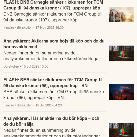
FLASH: DNB Carnegie sänker riktkursen för TCM
Group till 94 danska kronor (107), upprepar köp
DNB Carnegie sänker riktkursen för TCM Group till
94 danska kronor (107), upprepar köp.
Finwire / Börskollen
• 17 Nov 2025 16:30
Analyskåren: Aktierna som höjs till köp och de du
bör avvakta med
Nedan finner du en summering av de
analysrekommendationer och riktkursförändringar
som har rapporterats om idag den 10 juli.
Börskollen
• 10 Jul 2025 13:00
FLASH: SEB sänker riktkursen för TCM Group till
95 danska kronor (96), upprepar köp - BN
SEB sänker riktkursen för TCM Group till 95 danska
kronor (96), upprepar köp - BN.
Finwire / Börskollen
• 10 Jul 2025 04:23
Analyskåren: Här är aktierna du bör köpa – och
de du bör sälja
Nedan finner du en summering av de
analysrekommendationer och riktkursförändringar