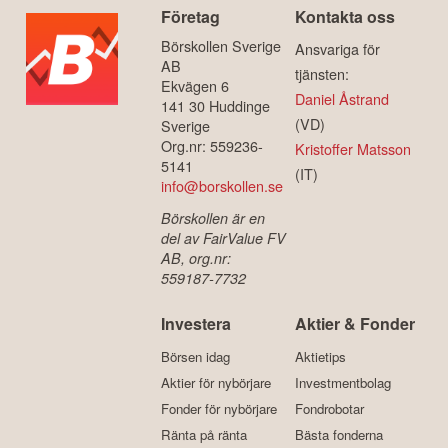
Företag
Kontakta oss
Börskollen Sverige
Ansvariga för
AB
tjänsten:
Ekvägen 6
Daniel Åstrand
141 30 Huddinge
(VD)
Sverige
Org.nr: 559236-
Kristoffer Matsson
5141
(IT)
info@borskollen.se
Börskollen är en
del av FairValue FV
AB, org.nr:
559187-7732
Investera
Aktier & Fonder
Börsen idag
Aktietips
Aktier för nybörjare
Investmentbolag
Fonder för nybörjare
Fondrobotar
Ränta på ränta
Bästa fonderna