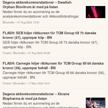
Dagens aktierekommendationer – Swedish
Orphan Biovitrum är med på listan
Nedan finner du en summering av de
analysrekommendationer och riktkursförändringar
som har rapporterats om idag den 7 augusti.
Börskollen
• 07 Aug 2024 13:00
FLASH: SEB höjer riktkursen för TCM Group till 73 danska
kronor (67), upprepar köp - BN
SEB höjer riktkursen för TCM Group till 73 danska kronor (67),
upprepar köp - BN.
Finwire / Börskollen
• 07 Aug 2024 04:28
FLASH: Carnegie höjer riktkursen för TCM Group till 66 danska
kronor (56), upprepar behåll - BN
Carnegie höjer riktkursen för TCM Group till 66 danska kronor (56),
upprepar behåll - BN.
Finwire / Börskollen
• 17 May 2024 15:01
Dagens aktierekommendationer – Xbrane
Biopharma är med på listan
Nedan finner du en summering av de
analysrekommendationer och riktkursförändringar