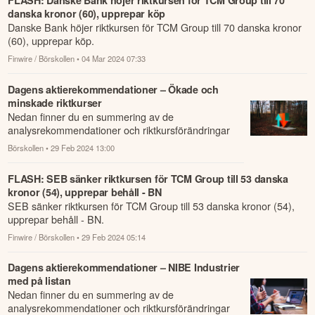
FLASH: Danske Bank höjer riktkursen för TCM Group till 70
danska kronor (60), upprepar köp
Danske Bank höjer riktkursen för TCM Group till 70 danska kronor
(60), upprepar köp.
Finwire / Börskollen
• 04 Mar 2024 07:33
Dagens aktierekommendationer – Ökade och
minskade riktkurser
Nedan finner du en summering av de
analysrekommendationer och riktkursförändringar
som har rapporterats om idag den 29 februari.
Börskollen
• 29 Feb 2024 13:00
FLASH: SEB sänker riktkursen för TCM Group till 53 danska
kronor (54), upprepar behåll - BN
SEB sänker riktkursen för TCM Group till 53 danska kronor (54),
upprepar behåll - BN.
Finwire / Börskollen
• 29 Feb 2024 05:14
Dagens aktierekommendationer – NIBE Industrier
med på listan
Nedan finner du en summering av de
analysrekommendationer och riktkursförändringar