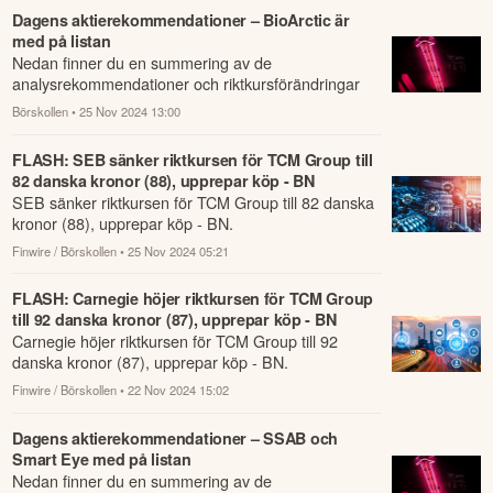
Dagens aktierekommendationer – BioArctic är
med på listan
Nedan finner du en summering av de
analysrekommendationer och riktkursförändringar
som har rapporterats om idag den 25 november.
Börskollen
• 25 Nov 2024 13:00
FLASH: SEB sänker riktkursen för TCM Group till
82 danska kronor (88), upprepar köp - BN
SEB sänker riktkursen för TCM Group till 82 danska
kronor (88), upprepar köp - BN.
Finwire / Börskollen
• 25 Nov 2024 05:21
FLASH: Carnegie höjer riktkursen för TCM Group
till 92 danska kronor (87), upprepar köp - BN
Carnegie höjer riktkursen för TCM Group till 92
danska kronor (87), upprepar köp - BN.
Finwire / Börskollen
• 22 Nov 2024 15:02
Dagens aktierekommendationer – SSAB och
Smart Eye med på listan
Nedan finner du en summering av de