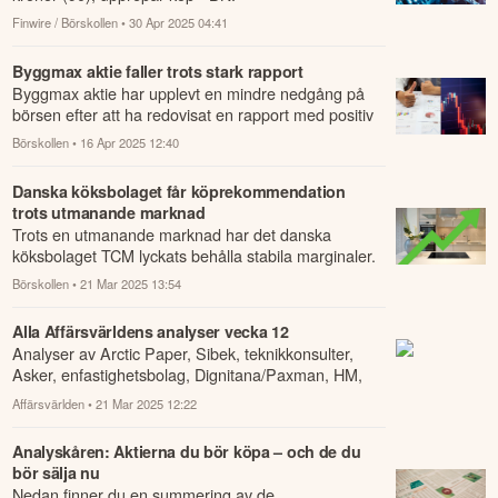
Finwire / Börskollen
• 30 Apr 2025 04:41
Byggmax aktie faller trots stark rapport
Byggmax aktie har upplevt en mindre nedgång på
börsen efter att ha redovisat en rapport med positiv
tillväxt och förbättrade marginaler.
Börskollen
• 16 Apr 2025 12:40
Danska köksbolaget får köprekommendation
trots utmanande marknad
Trots en utmanande marknad har det danska
köksbolaget TCM lyckats behålla stabila marginaler.
Börskollen
• 21 Mar 2025 13:54
Alla Affärsvärldens analyser vecka 12
Analyser av Arctic Paper, Sibek, teknikkonsulter,
Asker, enfastighetsbolag, Dignitana/Paxman, HM,
Skistar, EQL Pharma, BPC Instruments, Nobi...
Affärsvärlden
• 21 Mar 2025 12:22
Analyskåren: Aktierna du bör köpa – och de du
bör sälja nu
Nedan finner du en summering av de