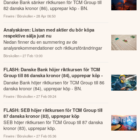
BN
Danske Bank sänker riktkursen för TCM Group till
82 danska kronor (86), upprepar köp - BN.
Finwire / Börskollen
• 28 Apr 06:50
Analyskåren: Listan med aktier du bör köpa
respektive sälja just nu
Nedan finner du en summering av de
analysrekommendationer och riktkursförändringar
som har rapporterats om idag den 27 februari.
Börskollen
• 27 Feb 13:00
FLASH: Danske Bank höjer riktkursen för TCM
Group till 86 danska kronor (84), upprepar köp -
BN
Danske Bank höjer riktkursen för TCM Group till 86
danska kronor (84), upprepar köp - BN.
Finwire / Börskollen
• 27 Feb 09:24
FLASH: SEB höjer riktkursen för TCM Group till
87 danska kronor (83), upprepar köp
SEB höjer riktkursen för TCM Group till 87 danska
kronor (83), upprepar köp.
Finwire / Börskollen
• 27 Feb 05:36