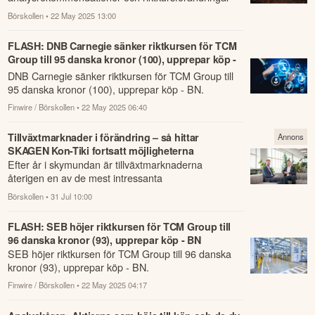
som har rapporterats om idag den 22 maj.
Börskollen
• 22 May 2025 13:00
FLASH: DNB Carnegie sänker riktkursen för TCM
Group till 95 danska kronor (100), upprepar köp -
BN
DNB Carnegie sänker riktkursen för TCM Group till
95 danska kronor (100), upprepar köp - BN.
Finwire / Börskollen
• 22 May 2025 06:40
Tillväxtmarknader i förändring – så hittar
Annons
SKAGEN Kon-Tiki fortsatt möjligheterna
Efter år i skymundan är tillväxtmarknaderna
återigen en av de mest intressanta
investeringsmiljöerna.
Börskollen
• 31 Jul 10:00
FLASH: SEB höjer riktkursen för TCM Group till
96 danska kronor (93), upprepar köp - BN
SEB höjer riktkursen för TCM Group till 96 danska
kronor (93), upprepar köp - BN.
Finwire / Börskollen
• 22 May 2025 04:17