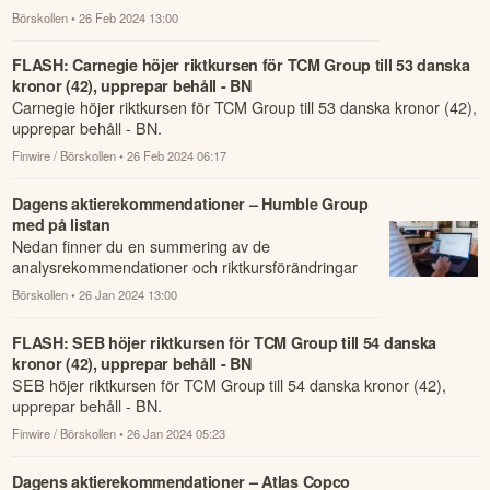
som har rapporterats om idag den 26 februari.
Börskollen
• 26 Feb 2024 13:00
FLASH: Carnegie höjer riktkursen för TCM Group till 53 danska
kronor (42), upprepar behåll - BN
Carnegie höjer riktkursen för TCM Group till 53 danska kronor (42),
upprepar behåll - BN.
Finwire / Börskollen
• 26 Feb 2024 06:17
Dagens aktierekommendationer – Humble Group
med på listan
Nedan finner du en summering av de
analysrekommendationer och riktkursförändringar
som har rapporterats om idag den 26 januari.
Börskollen
• 26 Jan 2024 13:00
FLASH: SEB höjer riktkursen för TCM Group till 54 danska
kronor (42), upprepar behåll - BN
SEB höjer riktkursen för TCM Group till 54 danska kronor (42),
upprepar behåll - BN.
Finwire / Börskollen
• 26 Jan 2024 05:23
Dagens aktierekommendationer – Atlas Copco