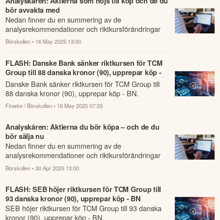
Analyskåren: Aktierna som höjs till köp och de du
bör avvakta med
Nedan finner du en summering av de
analysrekommendationer och riktkursförändringar
som har rapporterats om idag den 16 maj.
Börskollen
• 16 May 2025 13:00
FLASH: Danske Bank sänker riktkursen för TCM
Group till 88 danska kronor (90), upprepar köp -
BN
Danske Bank sänker riktkursen för TCM Group till
88 danska kronor (90), upprepar köp - BN.
Finwire / Börskollen
• 16 May 2025 07:33
Analyskåren: Aktierna du bör köpa – och de du
bör sälja nu
Nedan finner du en summering av de
analysrekommendationer och riktkursförändringar
som har rapporterats om idag den 30 april.
Börskollen
• 30 Apr 2025 13:00
FLASH: SEB höjer riktkursen för TCM Group till
93 danska kronor (90), upprepar köp - BN
SEB höjer riktkursen för TCM Group till 93 danska
kronor (90), upprepar köp - BN.