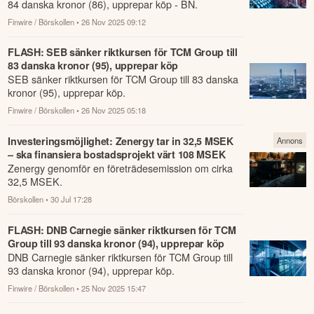
84 danska kronor (86), upprepar köp - BN.
Finwire / Börskollen
• 26 Nov 2025 09:12
FLASH: SEB sänker riktkursen för TCM Group till
83 danska kronor (95), upprepar köp
SEB sänker riktkursen för TCM Group till 83 danska
kronor (95), upprepar köp.
Finwire / Börskollen
• 26 Nov 2025 05:18
Investeringsmöjlighet: Zenergy tar in 32,5 MSEK
Annons
– ska finansiera bostadsprojekt värt 108 MSEK
Zenergy genomför en företrädesemission om cirka
32,5 MSEK.
Börskollen
• 30 Jul 17:28
FLASH: DNB Carnegie sänker riktkursen för TCM
Group till 93 danska kronor (94), upprepar köp
DNB Carnegie sänker riktkursen för TCM Group till
93 danska kronor (94), upprepar köp.
Finwire / Börskollen
• 25 Nov 2025 15:47