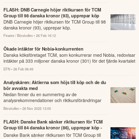
FLASH: DNB Carnegie höjer riktkursen för TCM
Group till 98 danska kronor (93), upprepar köp
DNB Carnegie höjer riktkursen för TCM Group till 98
danska kronor (93), upprepar köp.
Finwire / Börskollen
• 26 Feb 16:12
Ökade intäkter för Nobia-konkurrenten
Danska köksföretaget TCM, som konkurrerar med Nobia, redovisar
intäkter på 333 miljoner danska kronor (301) för det fjärde kvartalet
2025.
EFN
• 26 Feb 06:49
Analyskåren: Aktierna som höjs till köp och de du
bör avvakta med
Nedan finner du en summering av de
analysrekommendationer och riktkursförändringar
som har rapporterats om idag den 26 november.
Börskollen
• 26 Nov 2025 13:00
FLASH: Danske Bank sänker riktkursen för TCM
Group till 84 danska kronor (86), upprepar köp -
BN
Danske Bank sänker riktkursen för TCM Group till