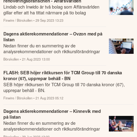
renoveringsbranschen - Affärsvärlden
Lindab och Inwido är två bolag som Affärsvärlden
gillar efter att ha tittat närmare på tio bolag
exponerade mot bygg- och renoveringsbransch...
Finwire / Börskollen
• 29 Sep 2023 13:23
Dagens aktierekommendationer – Ovzon med på
listan
Nedan finner du en summering av de
analysrekommendationer och riktkursförändringar
som har rapporterats om idag den 21 augusti.
Börskollen
• 21 Aug 2023 13:00
FLASH: SEB höjer riktkursen för TCM Group till 70 danska
kronor (67), upprepar behåll - BN
SEB höjer riktkursen för TCM Group till 70 danska kronor (67),
upprepar behåll - BN.
Finwire / Börskollen
• 21 Aug 2023 05:12
Dagens aktierekommendationer – Kinnevik med
på listan
Nedan finner du en summering av de
analysrekommendationer och riktkursförändringar
som har rapporterats om idag den 29 juni.
Börskollen
• 29 Jun 2023 13:00