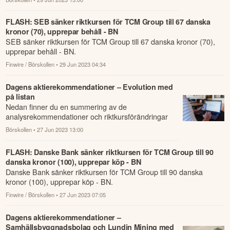
FLASH: SEB sänker riktkursen för TCM Group till 67 danska
kronor (70), upprepar behåll - BN
SEB sänker riktkursen för TCM Group till 67 danska kronor (70),
upprepar behåll - BN.
Finwire / Börskollen
• 29 Jun 2023 04:34
Dagens aktierekommendationer – Evolution med
på listan
Nedan finner du en summering av de
analysrekommendationer och riktkursförändringar
som har rapporterats om idag den 27 juni.
Börskollen
• 27 Jun 2023 13:00
FLASH: Danske Bank sänker riktkursen för TCM Group till 90
danska kronor (100), upprepar köp - BN
Danske Bank sänker riktkursen för TCM Group till 90 danska
kronor (100), upprepar köp - BN.
Finwire / Börskollen
• 27 Jun 2023 07:05
Dagens aktierekommendationer –
Samhällsbyggnadsbolag och Lundin Mining med