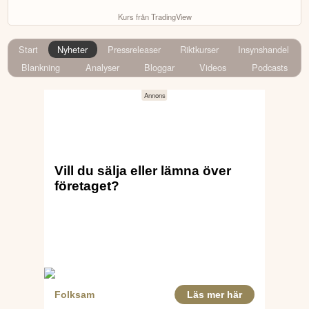
Kurs från TradingView
Start
Nyheter
Pressreleaser
Riktkurser
Insynshandel
Blankning
Analyser
Bloggar
Videos
Podcasts