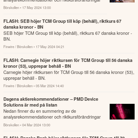
som har rapporterats om idag den 17 maj.
Börskollen
• 17 May 2024 13:00
FLASH: SEB höjer TCM Group till köp (behåll), riktkurs 67
danska kronor - BN
SEB höjer TCM Group till köp (behåll), riktkurs 67 danska kronor -
BN.
Finwire / Börskollen
• 17 May 2024 04:21
FLASH: Carnegie höjer riktkursen för TCM Group till 56 danska
kronor (53), upprepar behåll - BN
Carnegie höjer riktkursen för TCM Group till 56 danska kronor (53),
upprepar behåll - BN.
Finwire / Börskollen
• 05 Mar 2024 14:40
Dagens aktierekommendationer – PMD Device
Solutions är med på listan
Nedan finner du en summering av de
analysrekommendationer och riktkursförändringar
som har rapporterats om idag den 4 mars.
Börskollen
• 04 Mar 2024 13:00