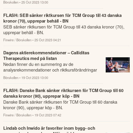
som har rapporterats om idag den 25 oktober.
Börskollen
• 25 Oct 2023 13:00
FLASH: SEB sänker riktkursen för TCM Group till 43 danska
kronor (70), upprepar behåll - BN
SEB sänker riktkursen för TCM Group till 43 danska kronor (70),
upprepar behåll - BN.
Finwire / Börskollen
• 25 Oct 2023 04:21
Dagens aktierekommendationer – Calliditas
Therapeutics med på listan
Nedan finner du en summering av de
analysrekommendationer och riktkursförändringar
som har rapporterats om idag den 19 oktober.
Börskollen
• 19 Oct 2023 13:00
FLASH: Danske Bank sänker riktkursen för TCM Group till 60
danska kronor (90), upprepar köp - BN
Danske Bank sänker riktkursen för TCM Group till 60 danska
kronor (90), upprepar köp - BN.
Finwire / Börskollen
• 19 Oct 2023 07:42
Lindab och Inwido är favoriter inom bygg- och