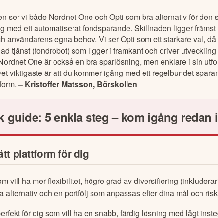
n ser vi både Nordnet One och Opti som bra alternativ för den s
 med ett automatiserat fondsparande. Skillnaden ligger främst 
 och användarens egna behov. Vi ser Opti som ett starkare val, då
ad tjänst (fondrobot) som ligger i framkant och driver utvecklin
Nordnet One är också en bra sparlösning, men enklare i sin utf
Det viktigaste är att du kommer igång med ett regelbundet spara
tform.
– Kristoffer Matsson, Börskollen
k guide: 5 enkla steg – kom igång redan 
ätt plattform för dig
m vill ha mer flexibilitet, högre grad av diversifiering (inkluderar
bara alternativ och en portfölj som anpassas efter dina mål och risk
perfekt för dig som vill ha en snabb, färdig lösning med lågt ins