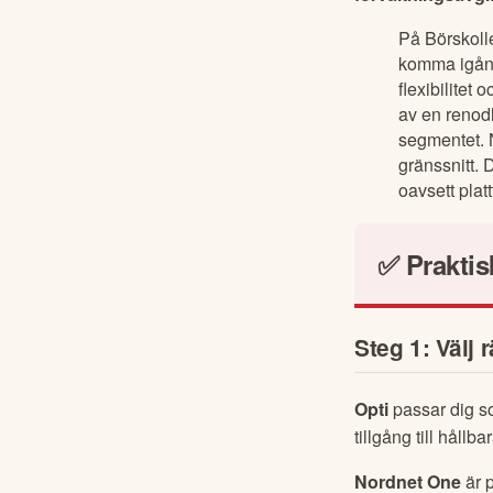
På Börskolle
komma igång
flexibilitet
av en renodl
segmentet. 
gränssnitt. 
oavsett plat
✅ Praktis
Steg 1: Välj r
Opti
 passar dig so
tillgång till håll
Nordnet One
 är 