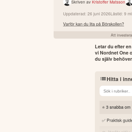
Skriven av
Kristoffer Matsson
Uppdaterad:
26 juni 2026
Lästid:
9
mi
Varför kan du lita på Börskollen?
Att investera
Letar du efter e
vi Nordnet One o
du själv behöver
Hitta i inn
⭐ 3 snabba om 
✅ Praktisk guid
1. Vad är s
⚖️ Jämför själv: