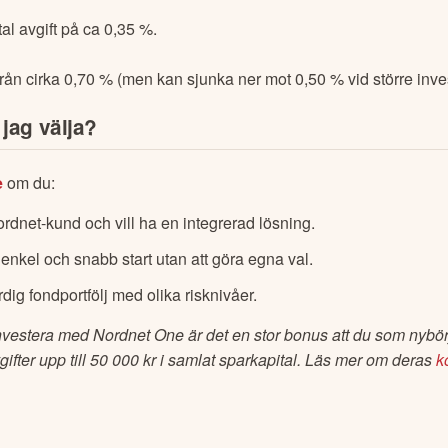
tal avgift på ca 0,35 %.
 från cirka 0,70 % (men kan sjunka ner mot 0,50 % vid större inve
 jag välja?
e
 om du:
dnet-kund och vill ha en integrerad lösning.
enkel och snabb start utan att göra egna val.
rdig fondportfölj med olika risknivåer.
investera med Nordnet One är det en stor bonus att du som nybör
gifter upp till 50 000 kr i samlat sparkapital. Läs mer om deras 
k