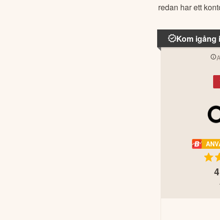
redan har ett kon
Kom igång 
A
ANV
4