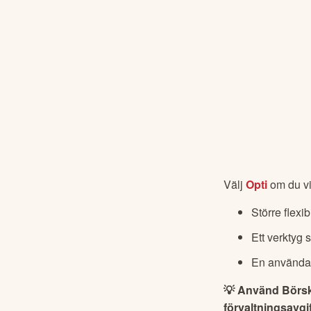
Välj 
Opti
om du vi
Större flexib
Ett verktyg 
En användar
💡 Använd Börsk
förvaltningsavgif