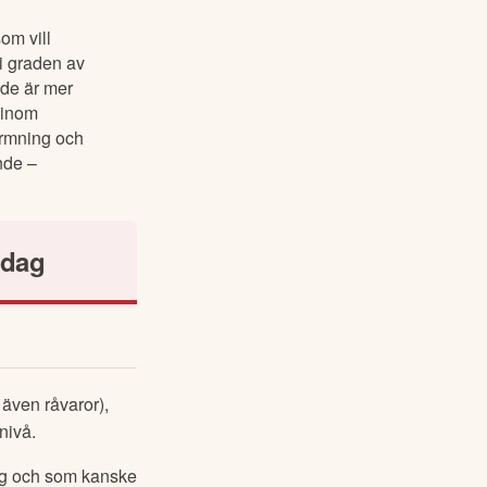
om vill
i graden av
 de är mer
g inom
ormning och
nde –
idag
 även råvaror), 
nivå.
teg och som kanske 