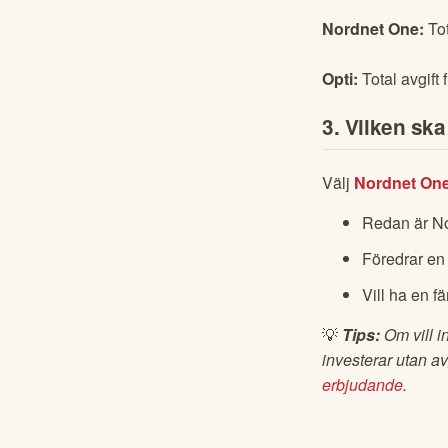
Nordnet One:
 To
Opti:
 Total avgift
3. Vilken ska
Välj 
Nordnet On
Redan är Nor
Föredrar en 
Vill ha en fä
💡 
Tips: 
Om vill 
investerar utan av
erbjudande.