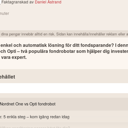
Faktagranskad av
Daniel Åstrand
nuter
 dina pengar innebär alltid en risk. Sidan kan innehålla/innehåller reklam eller af
n enkel och automatisk lösning för ditt fondsparande? I denn
ch Opti – två populära fondrobotar som hjälper dig investera
 vara expert. 
ehållet
Nordnet One vs Opti fondrobot
e: 5 enkla steg – kom igång redan idag
killnaden mellan Nordnet One och Opti?
 Vilken sparlösning passar bäst för dig?