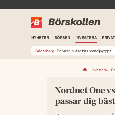
Börskollen
NYHETER
BÖRSEN
INVESTERA
PRIVA
En viktig pusselbit i portföljbygget
Söderberg:
Investera
F
Nordnet One vs
passar dig bäs