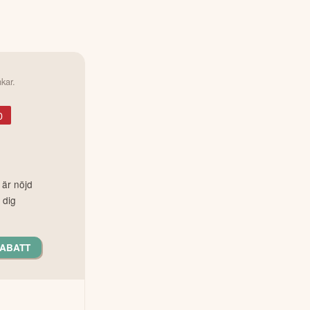
nkar.
0
 är nöjd
 dig
RABATT