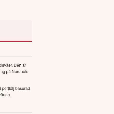
nivåer. Den är 
ing på Nordnets 
portfölj baserad 
nvända.