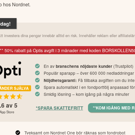
to hos Nordnet.
idag!
tt investera dina pengar innebär alltid en risk. Innehåller reklam eller affiliatelä
** 50% rabatt på Optis avgift i 3 månader med koden BORSKOLLEN5
En av
(Trustpilot)
branschens nöjdaste kunder
Populär sparapp – över 600 000 nedladdningar
Få tillbaka avgiften om du inte
Nöjdhetsgaranti:
Spara automatiskt i en fondportfölj anpassad för
ÄNDER SJÄLVA
Smidig lösning – kom igång på några minuter
.6
av 5
*SPARA SKATTEFRITT
**KOM IGÅNG MED 
App Store
Tveksamt om Nordnet One bör räknas som fondrobot