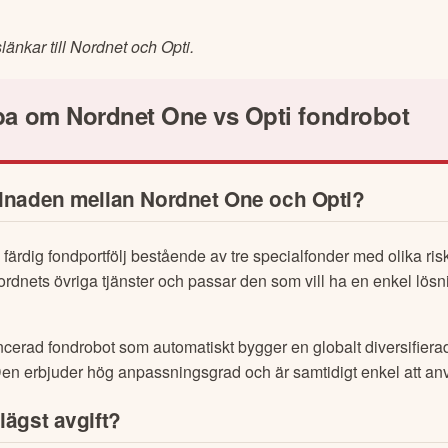
r en del av sparstrategin?
änkar till Nordnet och Opti.
ba om Nordnet One vs Opti fondrobot
illnaden mellan Nordnet One och Opti?
 färdig fondportfölj bestående av tre specialfonder med olika risk
rdnets övriga tjänster och passar den som vill ha en enkel lösn
cerad fondrobot som automatiskt bygger en globalt diversifierad 
. Den erbjuder hög anpassningsgrad och är samtidigt enkel att a
 lägst avgift?