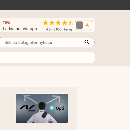
TIPS
Ladda ner vår app
4.6 • 5 860+ betyg