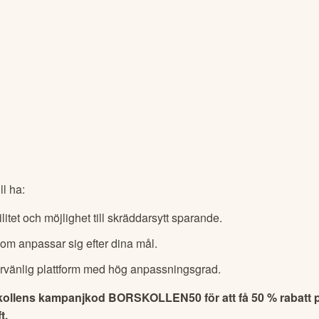
ll ha:
ilitet och möjlighet till skräddarsytt sparande.
som anpassar sig efter dina mål.
vänlig plattform med hög anpassningsgrad.
ollens kampanjkod BORSKOLLEN50 för att få 50 % rabatt på
t.