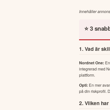
8. Är råvaro
Innehåller annonsl
⭐ 3 snab
1. Vad är sk
Nordnet One:
 En
integrerad med No
plattform.
Opti:
 En mer avan
på din riskprofil
2. Vilken har