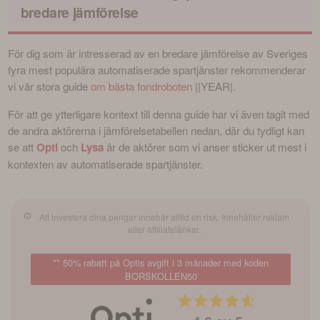
bredare jämförelse
För dig som är intresserad av en bredare jämförelse av Sveriges 
fyra mest populära automatiserade spartjänster rekommenderar 
vi vår stora guide 
om bästa fondroboten
 ||YEAR|.
För att ge ytterligare kontext till denna guide har vi även tagit med 
de andra aktörerna i jämförelsetabellen nedan, där du tydligt kan 
se att 
Opti
och 
Lysa
 är de aktörer som vi anser sticker ut mest i 
kontexten av automatiserade spartjänster.
Att investera dina pengar innebär alltid en risk. Innehåller reklam
eller affiliatelänkar.
** 50% rabatt på Optis avgift i 3 månader med koden
BORSKOLLEN50