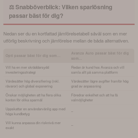
⚖️ Snabböverblick: Vilken sparlösning
passar bäst för dig?
Nedan ser du en kortfattad jämförelsetabell såväl som en mer 
utförlig beskrivning och jämförelse mellan de båda alternativen.
Avanza Auto passar bäst för dig
Opti passar bäst för dig som…
som…
Vill ha en mer skräddarsydd
Redan är kund hos Avanza och vill
investeringsstrategi
samla allt på samma plattform
Värdesätter hög diversifiering (inkl.
Värdesätter lägre avgifter framför hög
råvaror) och global exponering
grad av anpassning
Önskar möjligheten att ha flera olika
Föredrar enkelhet och att ha få
konton för olika sparmål
valmöjligheter
Uppskattar en användarvänlig app med
–
höga kundbetyg
Vill kunna anpassa din risknivå mer
–
exakt