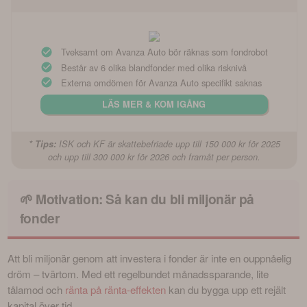
Tveksamt om Avanza Auto bör räknas som fondrobot
Består av 6 olika blandfonder med olika risknivå
Externa omdömen för Avanza Auto specifikt saknas
LÄS MER & KOM IGÅNG
* Tips:
ISK och KF är skattebefriade upp till 150 000 kr för 2025
och upp till 300 000 kr för 2026 och framåt per person.
🌱 Motivation: Så kan du bli miljonär på
fonder
Att bli miljonär genom att investera i fonder är inte en ouppnåelig 
dröm – tvärtom. Med ett regelbundet månadssparande, lite 
tålamod och 
ränta på ränta-effekten
 kan du bygga upp ett rejält 
kapital över tid.