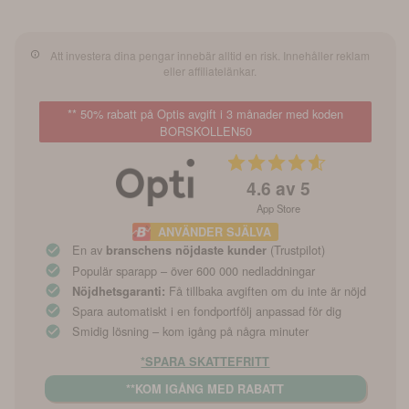
Att investera dina pengar innebär alltid en risk. Innehåller reklam
eller affiliatelänkar.
** 50% rabatt på Optis avgift i 3 månader med koden
BORSKOLLEN50
4.6
av 5
App Store
ANVÄNDER SJÄLVA
En av
(Trustpilot)
branschens nöjdaste kunder
Populär sparapp – över 600 000 nedladdningar
Få tillbaka avgiften om du inte är nöjd
Nöjdhetsgaranti:
Spara automatiskt i en fondportfölj anpassad för dig
Smidig lösning – kom igång på några minuter
*SPARA SKATTEFRITT
**KOM IGÅNG MED RABATT