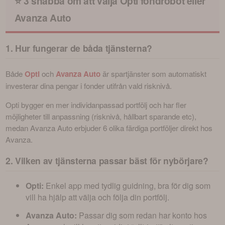
⭐ 3 snabba om att välja Opti fondrobot eller
jämfört med traditionella fondrobotar?
Avanza Auto
1. Hur fungerar de båda tjänsterna?
Både 
Opti
 och 
Avanza Auto
 är spartjänster som automatiskt 
investerar dina pengar i fonder utifrån vald risknivå. 
Opti bygger en mer individanpassad portfölj och har fler 
möjligheter till anpassning (risknivå, hållbart sparande etc), 
medan Avanza Auto erbjuder 6 olika färdiga portföljer direkt hos 
Avanza.
2. Vilken av tjänsterna passar bäst för nybörjare?
Opti:
Enkel app med tydlig guidning, bra för dig som
vill ha hjälp att välja och följa din portfölj.
Avanza Auto:
Passar dig som redan har konto hos