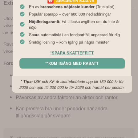
ANVÄNDER SJÄLVA
Extra bred diversifiering med hjälp av råvaror
En av
(Trustpilot)
branschens nöjdaste kunder
Populär sparapp – över 600 000 nedladdningar
Utöver aktier och räntor inkluderar Opti även råvaror i portföljen, 
Få tillbaka avgiften om du inte är
Nöjdhetsgaranti:
vilket är unikt bland många fondrobotar. Detta ger en extra nivå 
nöjd
av riskspridning och kan fungera som skydd mot inflation.
Spara automatiskt i en fondportfölj anpassad för dig
Smidig lösning – kom igång på några minuter
Råvaror rör sig ofta oberoende av aktie- och räntemarknader, 
vilket kan bidra till en jämnare avkastning över tid.
*SPARA SKATTEFRITT
Fördelar med råvaror i portföljen:
**KOM IGÅNG MED RABATT
Kan skydda mot inflation
* Tips:
ISK och KF är skattebefriade upp till 150 000 kr för
Ger ytterligare riskspridning
2025 och upp till 300 000 kr för 2026 och framåt per person.
Påverkas av andra faktorer än aktier och räntor
Kan prestera bra under perioder när andra
tillgångsslag går svagare
Att investera dina pengar innebär alltid en risk. Innehåller reklam