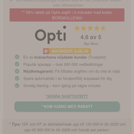
eller affiliatelänkar.
** 50% rabatt på Optis avgift i 3 månader med koden
BORSKOLLEN50
4.6
av 5
App Store
ANVÄNDER SJÄLVA
En av
(Trustpilot)
branschens nöjdaste kunder
Populär sparapp – över 600 000 nedladdningar
Få tillbaka avgiften om du inte är nöjd
Nöjdhetsgaranti:
Spara automatiskt i en fondportfölj anpassad för dig
Smidig lösning – kom igång på några minuter
*SPARA SKATTEFRITT
**KOM IGÅNG MED RABATT
* Tips:
ISK och KF är skattebefriade upp till 150 000 kr för 2025 och
upp till 300 000 kr för 2026 och framåt per person.