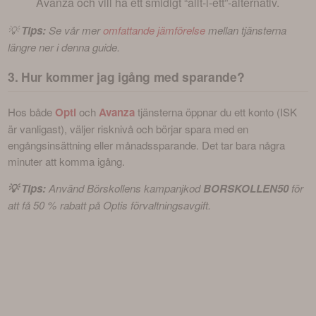
Avanza och vill ha ett smidigt “allt-i-ett”-alternativ.
💡 
Tips:
 Se vår mer 
omfattande jämförelse
 mellan tjänsterna 
längre ner i denna guide.
3. Hur kommer jag igång med sparande?
Hos både 
Opti
 och 
Avanza
 tjänsterna öppnar du ett konto (ISK 
är vanligast), väljer risknivå och börjar spara med en 
engångsinsättning eller månadssparande. Det tar bara några 
minuter att komma igång.
💡 Tips: 
Använd Börskollens kampanjkod 
BORSKOLLEN50
 för 
att få 50 % rabatt på Optis förvaltningsavgift.