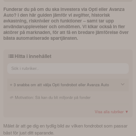
Funderar du på om du ska investera via Opti eller Avanza 
Auto? I den här guiden jämför vi avgifter, historisk 
avkastning, risknivåer och funktioner – samt tar upp 
användarupplevelser och omdömen. Vi kikar också in fler 
aktörer på marknaden, för att få en bredare jämförelse över 
bästa automatiserade spartjänsten. 
Hitta i innehållet
⭐ 3 snabba om att välja Opti fondrobot eller Avanza Auto
🌱 Motivation: Så kan du bli miljonär på fonder
1. Hur fungerar de båda tjänsterna?
⚖️ Snabböverblick: Vilken sparlösning passar bäst för dig?
2. Vilken av tjänsterna passar bäst för nybörjare?
Visa alla rubriker ▼
3. Hur kommer jag igång med sparande?
🔍 Summering: Allt du behöver veta om fondroboten Opti
Målet är att ge dig en tydlig bild av vilken fondrobot som passar 
bäst för just ditt sparande.
🔍 Summering: Allt du behöver veta om spartjänsten
Avgifter och kostnader