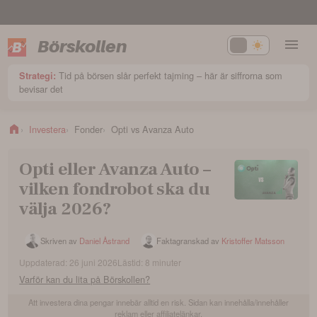
Börskollen
Tid på börsen slår perfekt tajming – här är siffrorna som
Strategi:
bevisar det
Investera
Fonder
Opti vs Avanza Auto
Opti eller Avanza Auto –
vilken fondrobot ska du
välja 2026?
Skriven av
Daniel Åstrand
Faktagranskad av
Kristoffer Matsson
Uppdaterad:
26 juni 2026
Lästid:
8
minuter
Varför kan du lita på Börskollen?
Att investera dina pengar innebär alltid en risk. Sidan kan innehålla/innehåller
reklam eller affiliatelänkar.