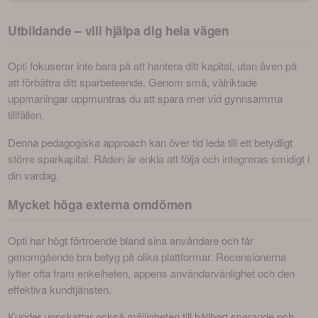
Utbildande – vill hjälpa dig hela vägen
Opti fokuserar inte bara på att hantera ditt kapital, utan även på 
att förbättra ditt sparbeteende. Genom små, välriktade 
uppmaningar uppmuntras du att spara mer vid gynnsamma 
tillfällen.
Denna pedagogiska approach kan över tid leda till ett betydligt 
större sparkapital. Råden är enkla att följa och integreras smidigt i 
din vardag.
Mycket höga externa omdömen
Opti har högt förtroende bland sina användare och får 
genomgående bra betyg på olika plattformar. Recensionerna 
lyfter ofta fram enkelheten, appens användarvänlighet och den 
effektiva kundtjänsten.
Kunder uppskattar också möjligheten till hållbart sparande och 