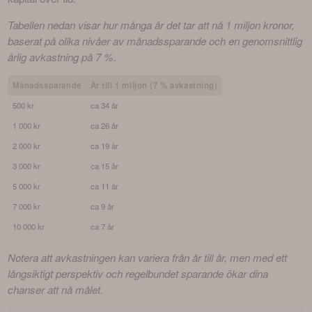
Tabellen nedan visar hur många år det tar att nå 1 miljon kronor, 
baserat på olika nivåer av månadssparande och en genomsnittlig 
årlig avkastning på 7 %.
Månadssparande
År till 1 miljon (7 % avkastning)
500 kr
ca 34 år
1 000 kr
ca 26 år
2 000 kr
ca 19 år
3 000 kr
ca 15 år
5 000 kr
ca 11 år
7 000 kr
ca 9 år
10 000 kr
ca 7 år
Notera att avkastningen kan variera från år till år, men med ett 
långsiktigt perspektiv och regelbundet sparande ökar dina 
chanser att nå målet.