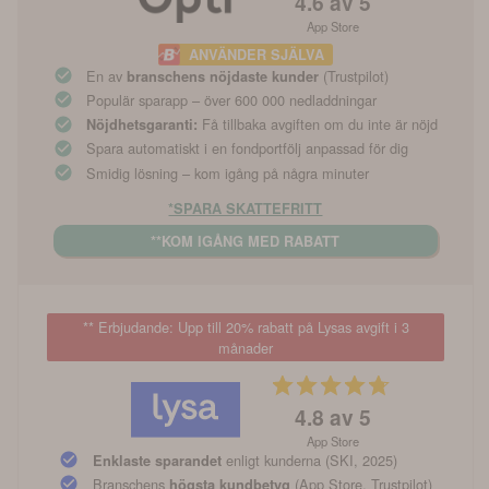
4.6
av 5
App Store
ANVÄNDER SJÄLVA
En av
(Trustpilot)
branschens nöjdaste kunder
Populär sparapp – över 600 000 nedladdningar
Få tillbaka avgiften om du inte är nöjd
Nöjdhetsgaranti:
Spara automatiskt i en fondportfölj anpassad för dig
Smidig lösning – kom igång på några minuter
*SPARA SKATTEFRITT
**KOM IGÅNG MED RABATT
** Erbjudande: Upp till 20% rabatt på Lysas avgift i 3
månader
4.8
av 5
App Store
enligt kunderna (SKI, 2025)
Enklaste sparandet
Branschens
(App Store, Trustpilot)
högsta kundbetyg