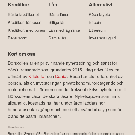
Kreditkort
Lån
Alternativt
Bästa kreditkortet
Bästa lånen
Köpa krypto
Kreditkort för resor
Billiga lån
Bitcoin
Kreditkort med bonus
Lån med låg ränta
Ethereum
Bensinkort
Samla lån
Investera i guld
Kort om oss
Börskollen är en prisvinnande nyhetstidning och tjänst för
börsintresserade som grundades 2015. Idag drivs tjänsten
primärt av
Kristoffer
och
Daniel
. Båda har stor erfarenhet av
börsen, aktier, investeringar, privatekonomi, företagande och
motorrelaterat – ämnen som det frekvent skrivs nyheter om till
Börskollens växande skara läsare. Nyhetsappen som finns
tillgänglig, kostnadsfritt, har under åren laddats ner
hundratusentals gånger och med ett användarbetyg som är
bland de bästa i branschen.
Disclaimer
Börskollen Sverige AB ("Börskollen") är inte finansiella rådgivare, står inte under