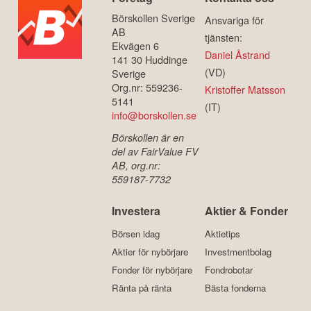
Börskollen Sverige
Ansvariga för
AB
tjänsten:
Ekvägen 6
Daniel Åstrand
141 30 Huddinge
(VD)
Sverige
Org.nr: 559236-
Kristoffer Matsson
5141
(IT)
info@borskollen.se
Börskollen är en
del av FairValue FV
AB, org.nr:
559187-7732
Investera
Aktier & Fonder
Börsen idag
Aktietips
Aktier för nybörjare
Investmentbolag
Fonder för nybörjare
Fondrobotar
Ränta på ränta
Bästa fonderna