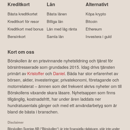
Kreditkort
Lån
Alternativt
Bästa kreditkortet
Bästa lånen
Köpa krypto
Kreditkort för resor
Billiga lån
Bitcoin
Kreditkort med bonus
Lån med låg ränta
Ethereum
Bensinkort
Samla lån
Investera i guld
Kort om oss
Börskollen är en prisvinnande nyhetstidning och tjänst för
börsintresserade som grundades 2015. Idag drivs tjänsten
primärt av
Kristoffer
och
Daniel
. Båda har stor erfarenhet av
börsen, aktier, investeringar, privatekonomi, företagande och
motorrelaterat – ämnen som det frekvent skrivs nyheter om till
Börskollens växande skara läsare. Nyhetsappen som finns
tillgänglig, kostnadsfritt, har under åren laddats ner
hundratusentals gånger och med ett användarbetyg som är
bland de bästa i branschen.
Disclaimer
Börskollen Sverige AB ("Börskollen") är inte finansiella rådgivare, står inte under