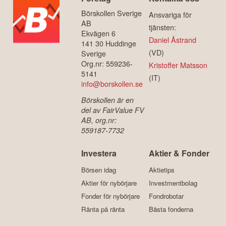
Börskollen Sverige
Ansvariga för
AB
tjänsten:
Ekvägen 6
Daniel Åstrand
141 30 Huddinge
(VD)
Sverige
Org.nr: 559236-
Kristoffer Matsson
5141
(IT)
info@borskollen.se
Börskollen är en
del av FairValue FV
AB, org.nr:
559187-7732
Investera
Aktier & Fonder
Börsen idag
Aktietips
Aktier för nybörjare
Investmentbolag
Fonder för nybörjare
Fondrobotar
Ränta på ränta
Bästa fonderna