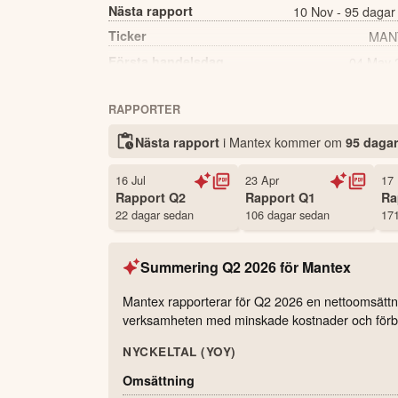
Nästa rapport
10 Nov - 95 dagar
Ticker
MAN
Första handelsdag
04 May 
Källa:
Börsdata
RAPPORTER
i Mantex kommer
om
Nästa rapport
95 daga
16 Jul
23 Apr
17
Rapport
Q2
Rapport
Q1
Ra
22 dagar sedan
106 dagar sedan
171
Summering
Q2 2026
för
Mantex
Mantex rapporterar för Q2 2026 en nettoomsättnin
verksamheten med minskade kostnader och förbätt
NYCKELTAL (YOY)
Omsättning