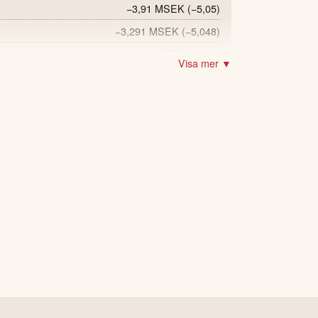
−3,91 MSEK
(−5,05)
−3,291 MSEK
(−5,048)
−1,88 SEK
(−2,33)
Visa mer ▼
−2,004 MSEK
(21,562)
 och endast marginellt högre än föregående år.
.
eriodens slut.
.
äl, med några enstaka serviceärenden som har 
nkom­mande råvara.
