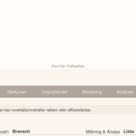
Kurs från TradingView
Riktkurser
Insynshandel
Blankning
Analyser
n kan innehålla/innehåller reklam eller affiliatelänkar.
ustri
Bransch
Mätning & Analys
Lista