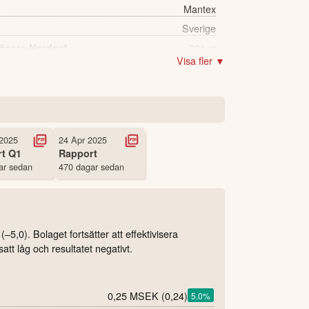
Mantex
Sverige
 ägare Nordnet
721 st
Visa fler ▼
2025
24 Apr 2025
rt
Q1
Rapport
ar sedan
470 dagar sedan
,0). Bolaget fortsätter att effektivisera
t låg och resultatet negativt.
0,25 MSEK
(0,24)
5.0
%