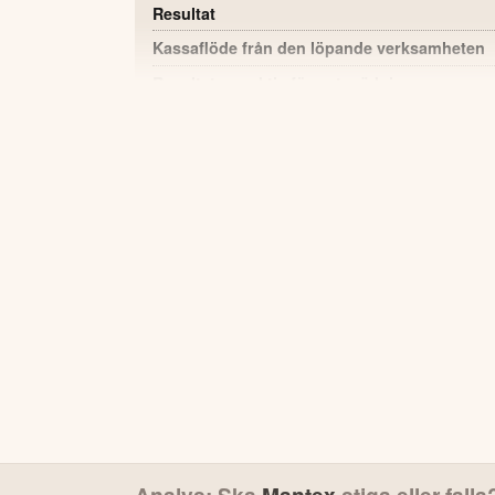
Resultat
Kassaflöde från den löpande verksamheten
Resultat per aktie före utspädning
Eget kapital
POSITIVT
Rörelseresultatet förbättrades till –3,9
år.
Kassaflödet från den löpande verksamhete
från –5,0 MSEK.
Nya generationen Biomass Analyzer instal
Bolaget har erhållit lån om 4,4 MSEK från
styrelseledamöter.
Kostnadsbesparingar har gett effekt med s
VD:S KOMMENTAR
Under andra kvartalet har de maskiner vi har un
hanterats under perioden. Dessa maskiner mäter fu
Analys: Ska
Mantex
stiga eller falla