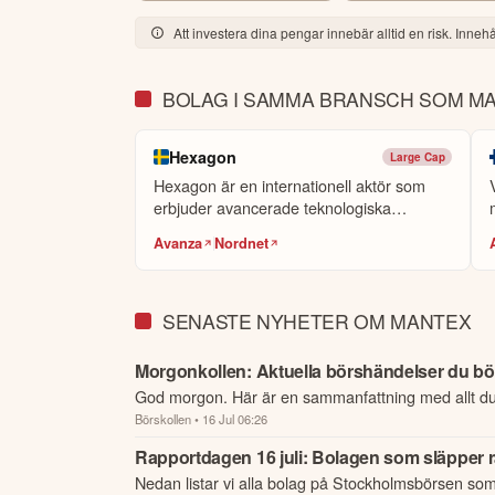
Att investera dina pengar innebär alltid en risk. Innehål
BOLAG I SAMMA BRANSCH SOM M
Hexagon
Large Cap
Hexagon är en internationell aktör som
erbjuder avancerade teknologiska
lösninga...
Avanza
Nordnet
SENASTE NYHETER OM MANTEX
Morgonkollen: Aktuella börshändelser du bör 
God morgon. Här är en sammanfattning med allt d
Börskollen
• 16 Jul 06:26
börsen.
Rapportdagen 16 juli: Bolagen som släpper r
Nedan listar vi alla bolag på Stockholmsbörsen som 