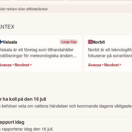
ler reklam eller affiliatelänkar.
ANTEX
Vaisala
Norbit
Large Cap
Vaisala är ett företag som tillhandahåller
Norbit är ett teknologi
mätlösningar för meteorologiska ändam...
fokuserar på sonarlösn
marina in...
Avanza
Nordnet
Avanza
Nordnet
ha koll på den 16 juli
u behöver veta om nattens händelser och kommande dagens viktigaste
apport idag
rapporterar idag den 16 juli.