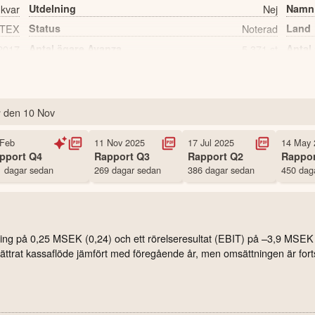
 kvar
Utdelning
Nej
Namn
TEX
Status
Noterad
Land
2017
Antal ägare Avanza
5,371 st
Antal
den
10 Nov
r
 Feb
11 Nov 2025
17 Jul 2025
14 May 
pport
Q4
Rapport
Q3
Rapport
Q2
Rappo
 dagar sedan
269 dagar sedan
386 dagar sedan
450 dag
g på 0,25 MSEK (0,24) och ett rörelseresultat (EBIT) på –3,9 MSEK (–5
rat kassaflöde jämfört med föregående år, men omsättningen är fortsat