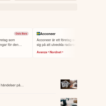
Acconeer
Oslo Bors
First North
företag som
Acconeer är ett företag som specialiserar
ingar för den
sig på att utveckla radarsensorer.
Avanza
Nordnet
 händelser på