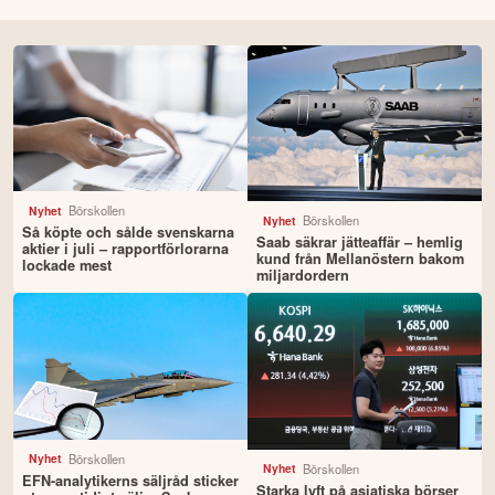
Börskollen
Nyhet
Börskollen
Nyhet
Så köpte och sålde svenskarna
Saab säkrar jätteaffär – hemlig
aktier i juli – rapportförlorarna
kund från Mellanöstern bakom
lockade mest
miljardordern
Börskollen
Nyhet
Börskollen
Nyhet
EFN-analytikerns säljråd sticker
Starka lyft på asiatiska börser