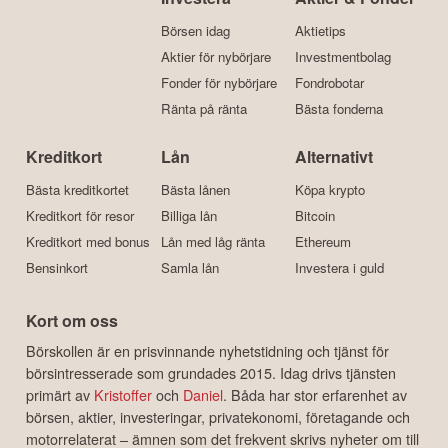
Börsen idag
Aktietips
Aktier för nybörjare
Investmentbolag
Fonder för nybörjare
Fondrobotar
Ränta på ränta
Bästa fonderna
Kreditkort
Lån
Alternativt
Bästa kreditkortet
Bästa lånen
Köpa krypto
Kreditkort för resor
Billiga lån
Bitcoin
Kreditkort med bonus
Lån med låg ränta
Ethereum
Bensinkort
Samla lån
Investera i guld
Kort om oss
Börskollen är en prisvinnande nyhetstidning och tjänst för
börsintresserade som grundades 2015. Idag drivs tjänsten
primärt av
Kristoffer
och
Daniel
. Båda har stor erfarenhet av
börsen, aktier, investeringar, privatekonomi, företagande och
motorrelaterat – ämnen som det frekvent skrivs nyheter om till