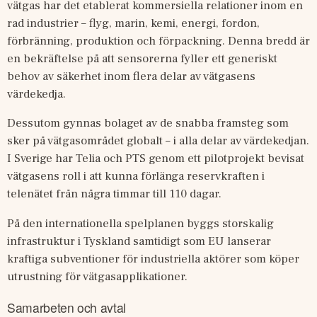
vätgas har det etablerat kommersiella relationer inom en 
rad industrier – flyg, marin, kemi, energi, fordon, 
förbränning, produktion och förpackning. Denna bredd är 
en bekräftelse på att sensorerna fyller ett generiskt 
behov av säkerhet inom flera delar av vätgasens 
värdekedja.
Dessutom gynnas bolaget av de snabba framsteg som 
sker på vätgasområdet globalt – i alla delar av värdekedjan. 
I Sverige har Telia och PTS genom ett pilotprojekt bevisat 
vätgasens roll i att kunna förlänga reservkraften i 
telenätet från några timmar till 110 dagar. 
På den internationella spelplanen byggs storskalig 
infrastruktur i Tyskland samtidigt som EU lanserar 
kraftiga subventioner för industriella aktörer som köper 
utrustning för vätgasapplikationer.
Samarbeten och avtal