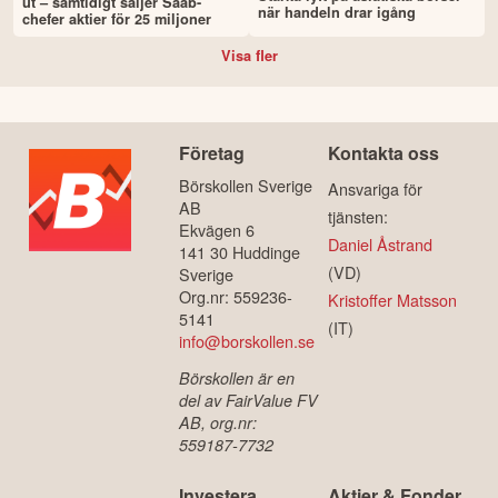
ut – samtidigt säljer Saab-
när handeln drar igång
chefer aktier för 25 miljoner
Visa fler
Företag
Kontakta oss
Börskollen Sverige
Ansvariga för
AB
tjänsten:
Ekvägen 6
Daniel Åstrand
141 30 Huddinge
(VD)
Sverige
Org.nr: 559236-
Kristoffer Matsson
5141
(IT)
info@borskollen.se
Börskollen är en
del av FairValue FV
AB, org.nr:
559187-7732
Investera
Aktier & Fonder