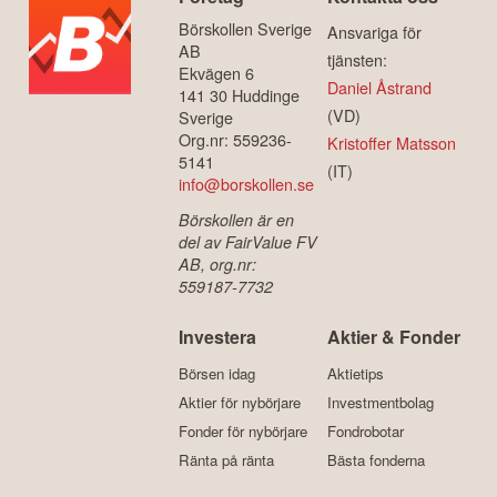
Börskollen Sverige
Ansvariga för
AB
tjänsten:
Ekvägen 6
Daniel Åstrand
141 30 Huddinge
(VD)
Sverige
Org.nr: 559236-
Kristoffer Matsson
5141
(IT)
info@borskollen.se
Börskollen är en
del av FairValue FV
AB, org.nr:
559187-7732
Investera
Aktier & Fonder
Börsen idag
Aktietips
Aktier för nybörjare
Investmentbolag
Fonder för nybörjare
Fondrobotar
Ränta på ränta
Bästa fonderna