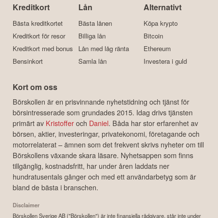
Kreditkort
Lån
Alternativt
Bästa kreditkortet
Bästa lånen
Köpa krypto
Kreditkort för resor
Billiga lån
Bitcoin
Kreditkort med bonus
Lån med låg ränta
Ethereum
Bensinkort
Samla lån
Investera i guld
Kort om oss
Börskollen är en prisvinnande nyhetstidning och tjänst för
börsintresserade som grundades 2015. Idag drivs tjänsten
primärt av
Kristoffer
och
Daniel
. Båda har stor erfarenhet av
börsen, aktier, investeringar, privatekonomi, företagande och
motorrelaterat – ämnen som det frekvent skrivs nyheter om till
Börskollens växande skara läsare. Nyhetsappen som finns
tillgänglig, kostnadsfritt, har under åren laddats ner
hundratusentals gånger och med ett användarbetyg som är
bland de bästa i branschen.
Disclaimer
Börskollen Sverige AB ("Börskollen") är inte finansiella rådgivare, står inte under