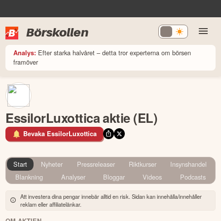
Börskollen
Efter starka halvåret – detta tror experterna om börsen
Analys:
framöver
EssilorLuxottica aktie (EL)
Bevaka EssilorLuxottica
Start
Nyheter
Pressreleaser
Riktkurser
Insynshandel
Blankning
Analyser
Bloggar
Videos
Podcasts
Att investera dina pengar innebär alltid en risk. Sidan kan innehålla/innehåller
reklam eller affiliatelänkar.