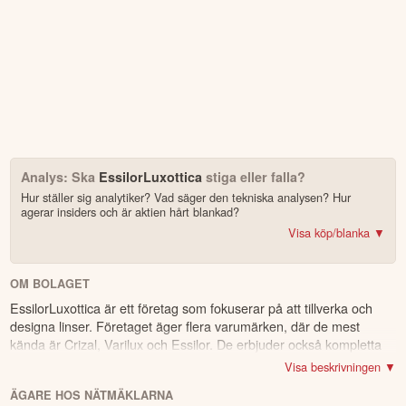
Analys: Ska
EssilorLuxottica
stiga eller falla?
Hur ställer sig analytiker? Vad säger den tekniska analysen? Hur
agerar insiders och är aktien hårt blankad?
Visa köp/blanka ▼
Bonus: Få upp till 500 USD i tillgångar när du öppnar konto –
se
erbjudandet!
OM BOLAGET
EssilorLuxottica är ett företag som fokuserar på att tillverka och
4.2
av 5
designa linser. Företaget äger flera varumärken, där de mest
kända är Crizal, Varilux och Essilor. De erbjuder också kompletta
Trustpilot
lösningar med bågar och glasögon, både för privatpersoner och för
10 000+ olika marknader samlade – aktier, ETF:er & krypto
Visa beskrivningen ▼
industriellt bruk. Företaget är verksamt över hela världen, men
CopyTrader™ –
kopiera portföljen för toppinvesterare
ÄGARE HOS NÄTMÄKLARNA
främst i Nordamerika och Europa, och deras huvudsakliga
För- & efterhandel på utvalda börser – ligg steget före