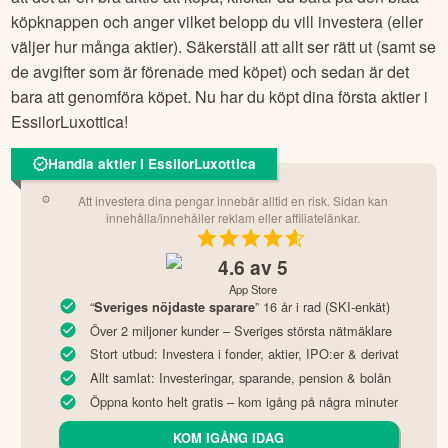
köpknappen och anger vilket belopp du vill investera (eller
väljer hur många aktier). Säkerställ att allt ser rätt ut (samt se
de avgifter som är förenade med köpet) och sedan är det
bara att genomföra köpet. Nu har du köpt dina första aktier i
EssilorLuxottica
!
Handla aktier i EssilorLuxottica
Att investera dina pengar innebär alltid en risk. Sidan kan
innehålla/innehåller reklam eller affiliatelänkar.
4.6
av 5
App Store
“
” 16 år i rad (SKI-enkät)
Sveriges nöjdaste sparare
Över 2 miljoner kunder – Sveriges största nätmäklare
Stort utbud: Investera i fonder, aktier, IPO:er & derivat
Allt samlat: Investeringar, sparande, pension & bolån
Öppna konto helt gratis – kom igång på några minuter
KOM IGÅNG IDAG