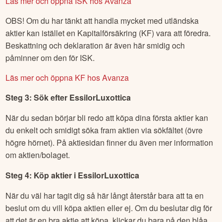
Läs mer och öppna ISK hos Avanza
OBS! Om du har tänkt att handla mycket med utländska
aktier kan istället en Kapitalförsäkring (KF) vara att föredra.
Beskattning och deklaration är även här smidig och
påminner om den för ISK.
Läs mer och öppna KF hos Avanza
Steg 3: Sök efter
EssilorLuxottica
När du sedan börjar bli redo att köpa dina första aktier kan
du enkelt och smidigt söka fram aktien via sökfältet (övre
högre hörnet). På aktiesidan finner du även mer information
om aktien/bolaget.
Steg 4: Köp aktier i
EssilorLuxottica
När du väl har tagit dig så här långt återstår bara att ta en
beslut om du vill köpa aktien eller ej. Om du beslutar dig för
att det är en bra aktie att köpa, klickar du bara på den blåa