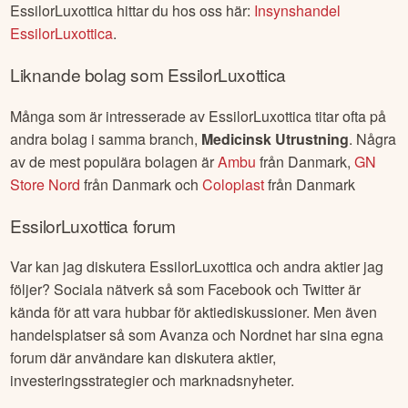
EssilorLuxottica
hittar du hos oss här:
Insynshandel
EssilorLuxottica
.
Liknande bolag som
EssilorLuxottica
Många som är intresserade av
EssilorLuxottica
titar ofta på
andra bolag i samma branch,
Medicinsk Utrustning
. Några
av de mest populära bolagen är
Ambu
från
Danmark
,
GN
Store Nord
från
Danmark
och
Coloplast
från
Danmark
EssilorLuxottica
forum
Var kan jag diskutera
EssilorLuxottica
och andra aktier jag
följer? Sociala nätverk så som Facebook och Twitter är
kända för att vara hubbar för aktiediskussioner. Men även
handelsplatser så som Avanza och Nordnet har sina egna
forum där användare kan diskutera aktier,
investeringsstrategier och marknadsnyheter.