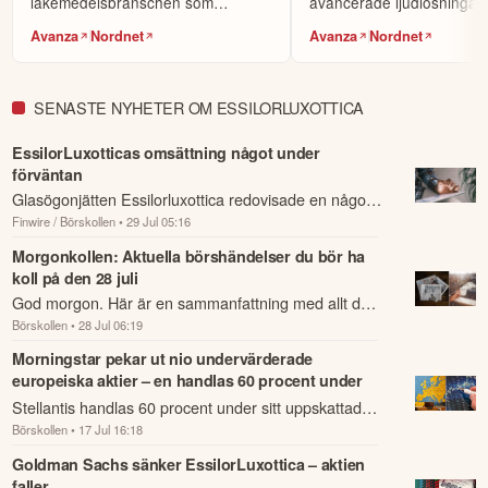
läkemedelsbranschen som
avancerade ljudlösningar 
Välj bland 7 000 instrument, såväl lokala
specialiserar sig på att utveck...
hörapparater och he...
Börja handla.
Avanza
Nordnet
Avanza
Nordnet
aktier som globala. Sök fram det instrument du vill handla
(t.ex Volvo-aktien eller Bitcoin), om du vill köpa (gå lång)
eller sälja (blanka/gå kort) samt ev. önskad hävstång och ta
SENASTE NYHETER OM ESSILORLUXOTTICA
sen önskad position.
i plattformen och på hemsidan finns mycket
Fördjupa dig
EssilorLuxotticas omsättning något under
information för att utvecklas, däribland utbildningskurser via
förväntan
eToro Academy, nyheter, smidiga verktyg och ett av
Glasögonjätten Essilorluxottica redovisade en något
världens största sociala investerarforum.
Finwire / Börskollen
• 29 Jul 05:16
lägre försäljning än väntat för det andra kvartalet,
ÖPPNA KONTO
samtidigt som den organiska tillväx...
Morgonkollen: Aktuella börshändelser du bör ha
koll på den 28 juli
KOPIERA TOPPINVESTERARE
God morgon. Här är en sammanfattning med allt du
eToro är en investeringsplattform för flera tillgångsslag. Värdet på
Börskollen
• 28 Jul 06:19
behöver veta om nattens händelser och kommande
dina investeringar kan gå upp eller ner. Du riskerar ditt kapital.
dagens viktigaste händelser på börsen.
Morningstar pekar ut nio undervärderade
europeiska aktier – en handlas 60 procent under
sitt uppskattade värde
Stellantis handlas 60 procent under sitt uppskattade
Börskollen
• 17 Jul 16:18
verkliga värde, medan Deutsche Telekom bär en
rabatt på 30 procent.
Goldman Sachs sänker EssilorLuxottica – aktien
faller