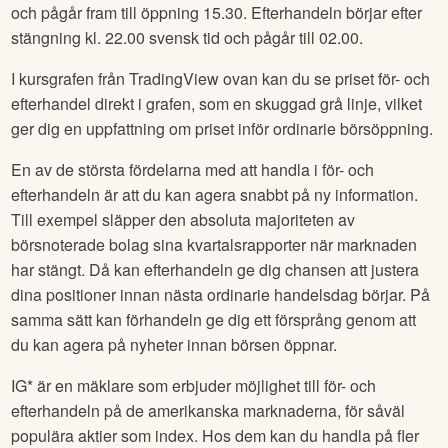
och pågår fram till öppning 15.30. Efterhandeln börjar efter
stängning kl. 22.00 svensk tid och pågår till 02.00.
I kursgrafen från TradingView ovan kan du se priset för- och
efterhandel direkt i grafen, som en skuggad grå linje, vilket
ger dig en uppfattning om priset inför ordinarie börsöppning.
En av de största fördelarna med att handla i för- och
efterhandeln är att du kan agera snabbt på ny information.
Till exempel släpper den absoluta majoriteten av
börsnoterade bolag sina kvartalsrapporter när marknaden
har stängt. Då kan efterhandeln ge dig chansen att justera
dina positioner innan nästa ordinarie handelsdag börjar. På
samma sätt kan förhandeln ge dig ett försprång genom att
du kan agera på nyheter innan börsen öppnar.
IG* är en mäklare som erbjuder möjlighet till för- och
efterhandeln på de amerikanska marknaderna, för såväl
populära aktier som index. Hos dem kan du handla på fler