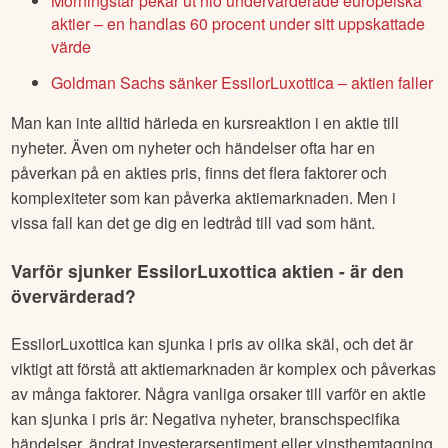
Morningstar pekar ut nio undervärderade europeiska
aktier – en handlas 60 procent under sitt uppskattade
värde
Goldman Sachs sänker EssilorLuxottica – aktien faller
Man kan inte alltid härleda en kursreaktion i en aktie till
nyheter. Även om nyheter och händelser ofta har en
påverkan på en akties pris, finns det flera faktorer och
komplexiteter som kan påverka aktiemarknaden. Men i
vissa fall kan det ge dig en ledtråd till vad som hänt.
Varför sjunker
EssilorLuxottica
aktien - är den
övervärderad?
EssilorLuxottica
kan sjunka i pris av olika skäl, och det är
viktigt att förstå att aktiemarknaden är komplex och påverkas
av många faktorer. Några vanliga orsaker till varför en aktie
kan sjunka i pris är: Negativa nyheter, branschspecifika
händelser, ändrat investerarsentiment eller vinsthemtagning