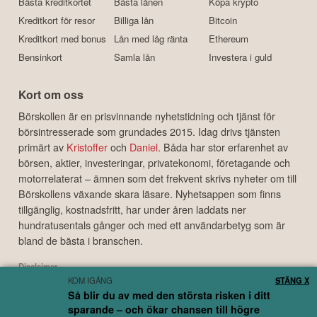
Bästa kreditkortet
Bästa lånen
Köpa krypto
Kreditkort för resor
Billiga lån
Bitcoin
Kreditkort med bonus
Lån med låg ränta
Ethereum
Bensinkort
Samla lån
Investera i guld
Kort om oss
Börskollen är en prisvinnande nyhetstidning och tjänst för
börsintresserade som grundades 2015. Idag drivs tjänsten
primärt av
Kristoffer
och
Daniel
. Båda har stor erfarenhet av
börsen, aktier, investeringar, privatekonomi, företagande och
motorrelaterat – ämnen som det frekvent skrivs nyheter om till
Börskollens växande skara läsare. Nyhetsappen som finns
tillgänglig, kostnadsfritt, har under åren laddats ner
hundratusentals gånger och med ett användarbetyg som är
bland de bästa i branschen.
Disclaimer
KOM IGÅNG
STÄNG X
Börskollen Sverige AB ("Börskollen") är inte finansiella rådgivare, står inte under
Så blir du av med den största risken i ditt
finansinspektionens tillsyn och ger inga råd till dig. Detta innebär att
sparande – och ökar chansen till högre
investeringsbeslut baserade på information som direkt eller indirekt härrörande