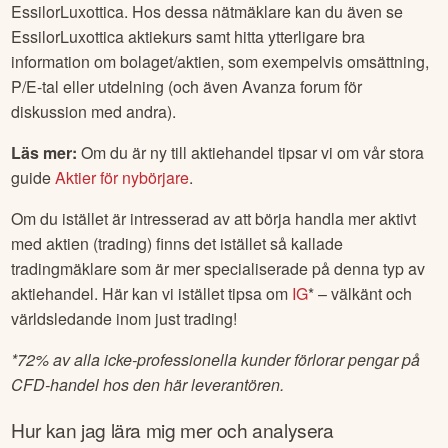
EssilorLuxottica
. Hos dessa nätmäklare kan du även se
EssilorLuxottica
aktiekurs samt hitta ytterligare bra
information om bolaget/aktien, som exempelvis omsättning,
P/E-tal eller utdelning (och även Avanza forum för
diskussion med andra).
Läs mer:
Om du är ny till aktiehandel tipsar vi om vår stora
guide
Aktier för nybörjare
.
Om du istället är intresserad av att börja handla mer aktivt
med aktien (trading) finns det istället så kallade
tradingmäklare som är mer specialiserade på denna typ av
aktiehandel. Här kan vi istället tipsa om
IG
* – välkänt och
världsledande inom just trading!
*
72% av alla icke-professionella kunder förlorar pengar på
CFD-handel hos den här leverantören.
Hur kan jag lära mig mer och analysera