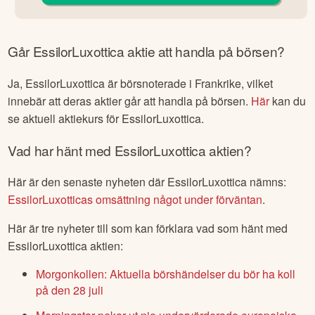
Går
EssilorLuxottica
aktie att handla på börsen?
Ja,
EssilorLuxottica
är börsnoterade
i Frankrike
, vilket
innebär att deras aktier går att handla på börsen.
Här
kan du
se aktuell aktiekurs för
EssilorLuxottica
.
Vad har hänt med
EssilorLuxottica
aktien?
Här är den senaste nyheten där
EssilorLuxottica
nämns:
EssilorLuxotticas omsättning något under förväntan
.
Här är tre nyheter till som kan förklara vad som hänt med
EssilorLuxottica
aktien:
Morgonkollen: Aktuella börshändelser du bör ha koll
på den 28 juli