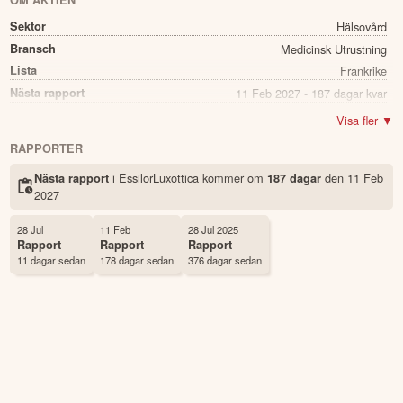
OM AKTIEN
Sektor
Hälsovård
Bransch
Medicinsk Utrustning
Lista
Frankrike
Nästa rapport
11 Feb 2027 - 187 dagar kvar
Direkavkastning
2.34%
Visa fler ▼
Utdelning summa
4.00
RAPPORTER
Namn
EssilorLuxottica
i EssilorLuxottica kommer
om
den
11 Feb
Nästa rapport
187 dagar
Ticker
EL
2027
Status
Noterad
Land
Frankrike
28 Jul
11 Feb
28 Jul 2025
Rapport
Rapport
Rapport
Första handelsdag
02 Jan 1989
11 dagar sedan
178 dagar sedan
376 dagar sedan
Antal ägare Avanza
501 st
Antal ägare Nordnet
81 st