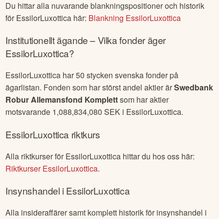
Du hittar alla nuvarande blankningspositioner och historik
för
EssilorLuxottica
här:
Blankning
EssilorLuxottica
Institutionellt ägande – Vilka fonder äger
EssilorLuxottica
?
EssilorLuxottica
har
50
stycken svenska fonder på
ägarlistan. Fonden som har störst andel aktier är
Swedbank
Robur Allemansfond Komplett
som har aktier
motsvarande
1,088,834,080
SEK i
EssilorLuxottica
.
EssilorLuxottica
riktkurs
Alla riktkurser för
EssilorLuxottica
hittar du hos oss här:
Riktkurser
EssilorLuxottica
.
Insynshandel i
EssilorLuxottica
Alla insideraffärer samt komplett historik för insynshandel i