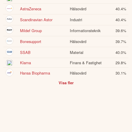
AstraZeneca
Hälsovård
40.4
%
Scandinavian Astor
Industri
40.4
%
Mildef Group
Informationsteknik
39.6
%
Bonesupport
Hälsovård
39.7
%
SSAB
Material
40.0
%
Klarna
Finans & Fastighet
29.8
%
Hansa Biopharma
Hälsovård
30.1
%
Visa fler