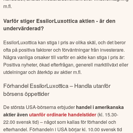
m.fl.
Varför stiger
EssilorLuxottica
aktien - är den
undervärderad?
EssilorLuxottica
kan stiga i pris av olika skäl, och det beror
ofta på positiva faktorer och förväntningar från investerare.
Några vanliga orsaker till varför en aktie kan stiga i pris är:
Positiva nyheter, ökad efterfrågan, generell marktillväxt eller
utdelningar och återköp av aktier m.fl.
Förhandel
EssilorLuxottica
– Handla utanför
börsens öppettider
De största USA-börserna erbjuder
handel i amerikanska
aktier även
utanför ordinarie handelstider
(kl. 15.30-
22.00 svensk tid) – något som kallas för förhandel och
efterhandel. Förhandeln i USA börjar kl. 10.00 svensk tid