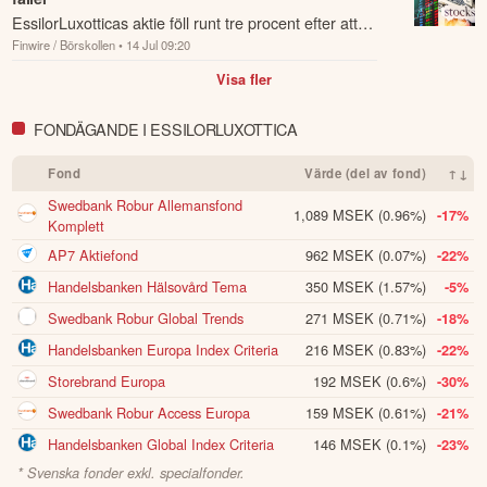
EssilorLuxotticas aktie föll runt tre procent efter att
Finwire / Börskollen
• 14 Jul 09:20
Goldman Sachs sänkt rekommendationen till neutral
från köp och sänkt riktkursen till...
Visa fler
FONDÄGANDE I ESSILORLUXOTTICA
Fond
Värde (del av fond)
↑↓
Swedbank Robur Allemansfond
1,089 MSEK
(0.96%)
-17%
Komplett
AP7 Aktiefond
962 MSEK
(0.07%)
-22%
Handelsbanken Hälsovård Tema
350 MSEK
(1.57%)
-5%
Swedbank Robur Global Trends
271 MSEK
(0.71%)
-18%
Handelsbanken Europa Index Criteria
216 MSEK
(0.83%)
-22%
Storebrand Europa
192 MSEK
(0.6%)
-30%
Swedbank Robur Access Europa
159 MSEK
(0.61%)
-21%
Handelsbanken Global Index Criteria
146 MSEK
(0.1%)
-23%
* Svenska fonder exkl. specialfonder.