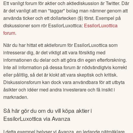
Ett vanligt forum för aktier och aktiediskussion är Twitter. Där
är det vanligt att man "taggar" bolag man nämner genom att
använda ticker och ett dollartecken ($) först. Exempel på
diskussioner som rör
EssilorLuxottica
:
EssilorLuxottica
forum
.
När du har hittat ett aktieforum för
EssilorLuxottica
som
intresserar dig, är det viktigt att vara försiktig med
informationen du delar och att göra din egen efterforskning.
Inte all information på dessa forum är nödvändigtvis korrekt
eller pålitlig, så det är klokt att vara skeptisk och kritisk.
Diskussionsforum kan dock vara användbara för att utbyta
åsikter och idéer med andra investerare och få insikt i
marknaden.
Så här gör du om du vill köpa aktier i
EssilorLuxottica
via Avanza
I detta exempel belyser vi Avanza, en ledande nätmäklare