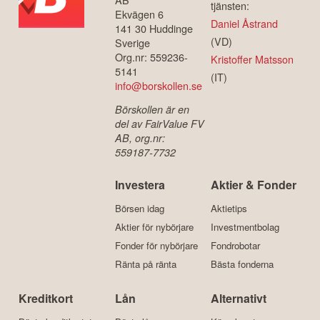
tjänsten:
Ekvägen 6
Daniel Åstrand
141 30 Huddinge
(VD)
Sverige
Org.nr: 559236-
Kristoffer Matsson
5141
(IT)
info@borskollen.se
Börskollen är en
del av FairValue FV
AB, org.nr:
559187-7732
Investera
Aktier & Fonder
Börsen idag
Aktietips
Aktier för nybörjare
Investmentbolag
Fonder för nybörjare
Fondrobotar
Ränta på ränta
Bästa fonderna
Kreditkort
Lån
Alternativt