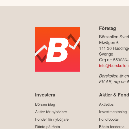
Företag
Börskollen Sver
Ekvägen 6
141 30 Hudding
Sverige
Org.nr: 559236
info@borskollen
Börskollen är en
FV AB, org.nr:
Investera
Aktier & Fond
Börsen idag
Aktietips
Aktier för nybörjare
Investmentbolag
Fonder för nybörjare
Fondrobotar
Ränta på ränta
Bästa fonderna