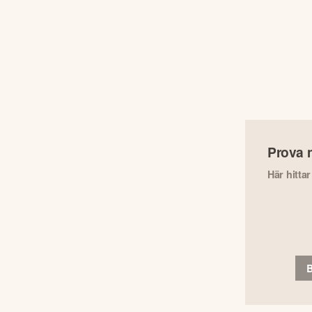
Prova 
Här hitta
B