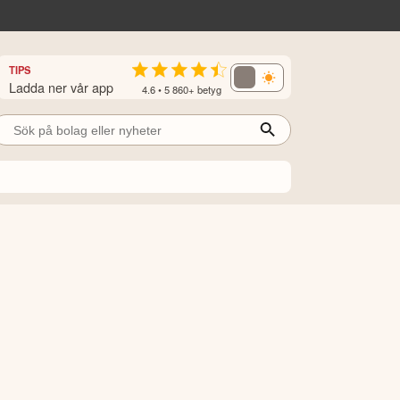
TIPS
Ladda ner vår app
4.6 • 5 860+ betyg