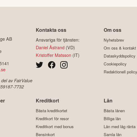
Kontakta oss
Om oss
ige AB
Ansvariga för tjänsten:
Nyhetsbrev
Daniel Åstrand
(VD)
Om oss & kontakt
e
Kristoffer Matsson
(IT)
Dataskyddspolicy
-5141
Cookiepolicy
.se
Redaktionell polic
 del av FairValue
 559187-7732
er
Kreditkort
Lån
Bästa kreditkortet
Bästa lånen
Kreditkort för resor
Billiga lån
Kreditkort med bonus
Lån med låg ränta
Bensinkort
Samla lån