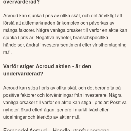
övervärderad?
Acroud
kan sjunka i pris av olika skäl, och det är viktigt att
förstå att aktiemarknaden är komplex och påverkas av
många faktorer. Några vanliga orsaker till varför en aktie kan
sjunka i pris är: Negativa nyheter, branschspecifika
händelser, ändrat investerarsentiment eller vinsthemtagning
m.fl.
Varför stiger
Acroud
aktien - är den
undervärderad?
Acroud
kan stiga i pris av olika skäl, och det beror ofta på
positiva faktorer och förväntningar från investerare. Några
vanliga orsaker till varför en aktie kan stiga i pris är: Positiva
nyheter, ökad efterfrågan, generell marktillväxt eller
utdelningar och återköp av aktier m.fl.
Förhandel
Acroud
– Handla utanför börsens