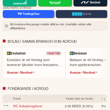
KOPIERA TOPPINVESTERARE
ANALYSERA ACROUD
eToro är en investeringsplattform för flera tillgångsslag. Värdet på
dina investeringar kan gå upp eller ner. Du riskerar ditt kapital.
Att investera dina pengar innebär alltid en risk. Innehåller reklam eller
affiliatelänkar.
BOLAG I SAMMA BRANSCH SOM ACROUD
Evolution
Betsson
Large Cap
Evolution är ett företag som
Betsson är ett företag som
levererar tjänster inom livecasino
inom spelbranschen.
till andra föret...
Avanza
Nordnet
Avanza
Nordnet
FONDÄGANDE I ACROUD
Fond
Värde (del av fond)
↑↓
IKC Avkastningsfond
2.05 MSEK
(0.03%)
0%