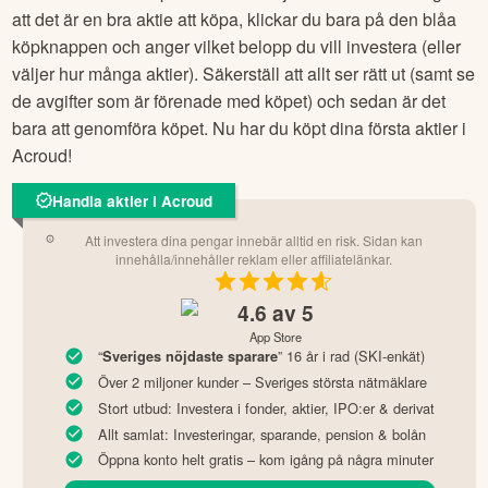
att det är en bra aktie att köpa, klickar du bara på den blåa
köpknappen och anger vilket belopp du vill investera (eller
väljer hur många aktier). Säkerställ att allt ser rätt ut (samt se
de avgifter som är förenade med köpet) och sedan är det
bara att genomföra köpet. Nu har du köpt dina första aktier i
Acroud
!
Handla aktier i Acroud
Att investera dina pengar innebär alltid en risk. Sidan kan
innehålla/innehåller reklam eller affiliatelänkar.
4.6
av 5
App Store
“
” 16 år i rad (SKI-enkät)
Sveriges nöjdaste sparare
Över 2 miljoner kunder – Sveriges största nätmäklare
Stort utbud: Investera i fonder, aktier, IPO:er & derivat
Allt samlat: Investeringar, sparande, pension & bolån
Öppna konto helt gratis – kom igång på några minuter