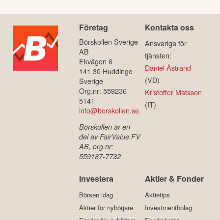
Företag
Kontakta oss
Börskollen Sverige
Ansvariga för
AB
tjänsten:
Ekvägen 6
Daniel Åstrand
141 30 Huddinge
(VD)
Sverige
Org.nr: 559236-
Kristoffer Matsson
5141
(IT)
info@borskollen.se
Börskollen är en
del av FairValue FV
AB, org.nr:
559187-7732
Investera
Aktier & Fonder
Börsen idag
Aktietips
Aktier för nybörjare
Investmentbolag