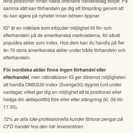
dina positioner innan nästa ordinarie handelsdag börjar. På
samma sätt kan förhandeln ge dig ett försprång genom att
du kan agera på nyheter innan börsen öppnar.
IG* är en mäklare som erbjuder möjlighet till för- och
efterhandeln på de amerikanska marknaderna, för såväl
populära aktier som index. Hos dem kan du handla på fler
än 70 stora amerikanska aktier under både förhandeln och
efterhandeln.
För nordiska aktier finns ingen förhandel eller
efterhandel
, men nätmäklaren IG ger däremot möjligheten
att handla OMXS30-index (Sverige30) dygnet runt under
vardagar, vilket ger dig en möjlighet att ta positioner eller
hedga din aktieportfölj före eller efter stängning (kl. 09.00-
17.30).
72% av alla icke-professionella kunder förlorar pengar på
CFD-handel hos den här leverantören.