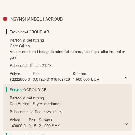
INSYNSHANDEL I ACROUD
Teckning
•
ACROUD AB
Person & befattning
Gary Gillies
,
Annan medlem i bolagets administrations-, lednings- eller kontrollor
gan
Publicerat:
19 Jan 21:43
Volym
Pris
Summa
82222500,0
0,0182431816108729
1 500 000
EUR
Förvärv
•
ACROUD AB
Person & befattning
Dan Barfoot
,
Styrelseledamot
Publicerat:
23 Dec 2025 12:26
Volym
Pris
Summa
140000,0
0,15
21 000
SEK