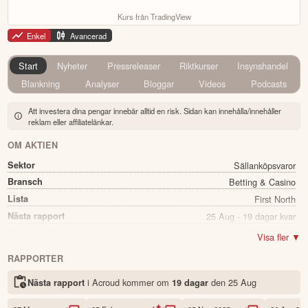
Kurs från TradingView
Enkel
Avancerad
Start
Nyheter
Pressreleaser
Riktkurser
Insynshandel
Blankning
Analyser
Bloggar
Videos
Podcasts
Att investera dina pengar innebär alltid en risk. Sidan kan innehålla/innehåller
reklam eller affiliatelänkar.
OM AKTIEN
Sektor
Sällanköpsvaror
Bransch
Betting & Casino
Lista
First North
Nästa rapport
25 Aug - 19 dagar kvar
Utdelning
Nej
Visa fler ▼
Namn
Acroud
RAPPORTER
Ticker
ACROUD
i Acroud kommer
om
den
25 Aug
Nästa rapport
19 dagar
Status
Noterad
Land
Sverige