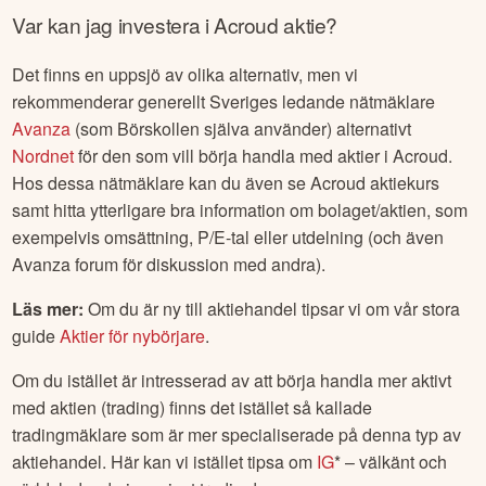
Var kan jag investera i
Acroud
aktie?
Det finns en uppsjö av olika alternativ, men vi
rekommenderar generellt Sveriges ledande nätmäklare
Avanza
(som Börskollen själva använder) alternativt
Nordnet
för den som vill börja handla med aktier i
Acroud
.
Hos dessa nätmäklare kan du även se
Acroud
aktiekurs
samt hitta ytterligare bra information om bolaget/aktien, som
exempelvis omsättning, P/E-tal eller utdelning (och även
Avanza forum för diskussion med andra).
Läs mer:
Om du är ny till aktiehandel tipsar vi om vår stora
guide
Aktier för nybörjare
.
Om du istället är intresserad av att börja handla mer aktivt
med aktien (trading) finns det istället så kallade
tradingmäklare som är mer specialiserade på denna typ av
aktiehandel. Här kan vi istället tipsa om
IG
* – välkänt och