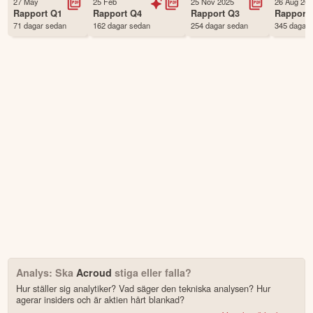
27 May
25 Feb
25 Nov 2025
26 Aug 20
Första handelsdag
07 May 2009
Rapport
Q1
Rapport
Q4
Rapport
Q3
Rapport
71 dagar sedan
162 dagar sedan
254 dagar sedan
345 dagar 
Antal ägare Avanza
793 st
Antal ägare Nordnet
196 st
Källa:
Börsdata
Analys: Ska
Acroud
stiga eller falla?
Hur ställer sig analytiker? Vad säger den tekniska analysen? Hur
agerar insiders och är aktien hårt blankad?