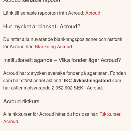
Länk till senaste rapporten från
Acroud
:
Acroud
Hur mycket är blankat i
Acroud
?
Du hittar alla nuvarande blankningspositioner och historik
för
Acroud
här:
Blankning
Acroud
Institutionellt ägande – Vilka fonder äger
Acroud
?
Acroud
har
2
stycken svenska fonder på ägarlistan. Fonden
som har störst andel aktier är
IKC Avkastningsfond
som
har aktier motsvarande
2,052,602
SEK i
Acroud
.
Acroud
riktkurs
Alla riktkurser för
Acroud
hittar du hos oss här:
Riktkurser
Acroud
.