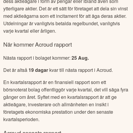
dess aktieägare i form av pengar eller ibland även som
ytterligare aktier. Det är ett sätt för företaget att dela sin vinst
med aktieägarna som ett incitament för att äga deras aktier.
Utdelningar är vanligtvis betalda regelbundet, vanligtvis
varje kvartal eller årligen.
När kommer
Acroud
rapport
Nästa rapport i bolaget kommer:
25 Aug
.
Det är altså
19
dagar
kvar till nästa rapport i
Acroud
.
En kvartalsrapport är en finansiell rapport som ett
börsnoterat bolag offentliggör varje kvartal, det vill säga fyra
gånger om året. Syftet med en kvartalsrapport är att ge
aktieägare, investerare och allmänheten en insikt i
företagets ekonomiska prestation under den senaste
kvartalsperioden.
Acroud
senaste rapport