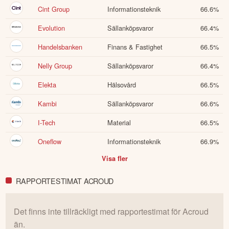
Cint Group
Informationsteknik
66.6
%
Evolution
Sällanköpsvaror
66.4
%
Handelsbanken
Finans & Fastighet
66.5
%
Nelly Group
Sällanköpsvaror
66.4
%
Elekta
Hälsovård
66.5
%
Kambi
Sällanköpsvaror
66.6
%
I-Tech
Material
66.5
%
Oneflow
Informationsteknik
66.9
%
Visa fler
RAPPORTESTIMAT ACROUD
Det finns inte tillräckligt med rapportestimat för
Acroud
än.