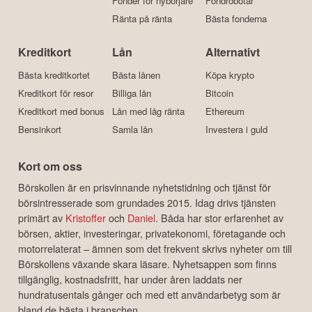
Fonder för nybörjare
Fondrobotar
Ränta på ränta
Bästa fonderna
Kreditkort
Lån
Alternativt
Bästa kreditkortet
Bästa lånen
Köpa krypto
Kreditkort för resor
Billiga lån
Bitcoin
Kreditkort med bonus
Lån med låg ränta
Ethereum
Bensinkort
Samla lån
Investera i guld
Kort om oss
Börskollen är en prisvinnande nyhetstidning och tjänst för
börsintresserade som grundades 2015. Idag drivs tjänsten
primärt av
Kristoffer
och
Daniel
. Båda har stor erfarenhet av
börsen, aktier, investeringar, privatekonomi, företagande och
motorrelaterat – ämnen som det frekvent skrivs nyheter om till
Börskollens växande skara läsare. Nyhetsappen som finns
tillgänglig, kostnadsfritt, har under åren laddats ner
hundratusentals gånger och med ett användarbetyg som är
bland de bästa i branschen.