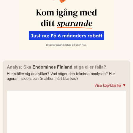
Analys: Ska
Endomines Finland
stiga eller falla?
Hur ställer sig analytiker? Vad säger den tekniska analysen? Hur
agerar insiders och är aktien hårt blankad?
Visa köp/blanka ▼
Bonus: Få upp till 500 USD i tillgångar när du öppnar konto –
se
erbjudandet!
4.2
av 5
Trustpilot
10 000+ olika marknader samlade – aktier, ETF:er & krypto