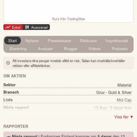
Kurs från TradingView
Enkel
Avancerad
Start
Nyheter
Pressreleaser
Riktkurser
Insynshandel
Blankning
Analyser
Bloggar
Videos
Podcasts
Att investera dina pengar innebär alltid en risk. Sidan kan innehålla/innehåller
reklam eller affiliatelänkar.
OM AKTIEN
Sektor
Material
Bransch
Gruv - Guld & Silver
Lista
Mid Cap
Nästa rapport
13 Aug - 5 dagar kvar
Utdelning
Nej
Visa fler ▼
Namn
Endomines Finland
RAPPORTER
Ticker
PAMPALO
i Endomines Finland kommer
om
den
13
Nästa rapport
5 dagar