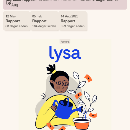
Status
Noterad
Aug
Land
Finland
Första handelsdag
13 May 2013
12 May
05 Feb
14 Aug 2025
Rapport
Rapport
Rapport
Antal ägare Avanza
1,417 st
88 dagar sedan
184 dagar sedan
359 dagar sedan
Antal ägare Nordnet
4,333 st
Källa:
Börsdata