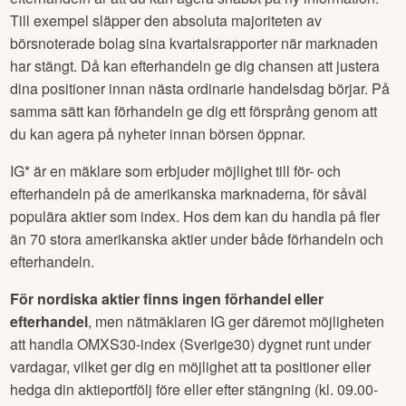
Till exempel släpper den absoluta majoriteten av
börsnoterade bolag sina kvartalsrapporter när marknaden
har stängt. Då kan efterhandeln ge dig chansen att justera
dina positioner innan nästa ordinarie handelsdag börjar. På
samma sätt kan förhandeln ge dig ett försprång genom att
du kan agera på nyheter innan börsen öppnar.
IG* är en mäklare som erbjuder möjlighet till för- och
efterhandeln på de amerikanska marknaderna, för såväl
populära aktier som index. Hos dem kan du handla på fler
än 70 stora amerikanska aktier under både förhandeln och
efterhandeln.
För nordiska aktier finns ingen förhandel eller
efterhandel
, men nätmäklaren IG ger däremot möjligheten
att handla OMXS30-index (Sverige30) dygnet runt under
vardagar, vilket ger dig en möjlighet att ta positioner eller
hedga din aktieportfölj före eller efter stängning (kl. 09.00-