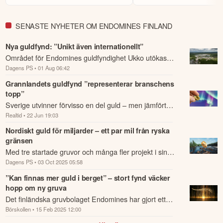
SENASTE NYHETER OM ENDOMINES FINLAND
Nya guldfynd: ”Unikt även internationellt”
Området för Endomines guldfyndighet Ukko utökas
Dagens PS
• 01 Aug 06:42
nu till 650 meter efter nya borresultat.
Grannlandets guldfynd ”representerar branschens
topp”
Sverige utvinner förvisso en del guld – men jämfört
Realtid
• 22 Jun 19:03
med ett av våra grannländer ligger vi kraftigt i lä.
Nordiskt guld för miljarder – ett par mil från ryska
gränsen
Med tre startade gruvor och många fler projekt i sin
Dagens PS
• 03 Oct 2025 05:58
pipeline är Endomines del av en ny nordisk jakt på
guld – bara några mil från den ryska...
”Kan finnas mer guld i berget” – stort fynd väcker
hopp om ny gruva
Det finländska gruvbolaget Endomines har gjort ett
Börskollen
• 15 Feb 2025 12:00
lovande guldfynd i Ukkolanvaara, beläget i Norra