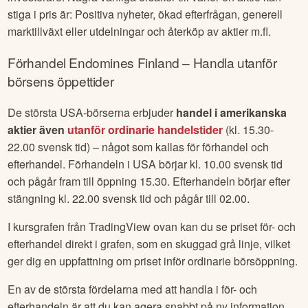
stiga i pris är: Positiva nyheter, ökad efterfrågan, generell
marktillväxt eller utdelningar och återköp av aktier m.fl.
Förhandel
Endomines Finland
– Handla utanför
börsens öppettider
De största USA-börserna erbjuder
handel i amerikanska
aktier även
utanför ordinarie handelstider
(kl. 15.30-
22.00 svensk tid) – något som kallas för förhandel och
efterhandel. Förhandeln i USA börjar kl. 10.00 svensk tid
och pågår fram till öppning 15.30. Efterhandeln börjar efter
stängning kl. 22.00 svensk tid och pågår till 02.00.
I kursgrafen från TradingView ovan kan du se priset för- och
efterhandel direkt i grafen, som en skuggad grå linje, vilket
ger dig en uppfattning om priset inför ordinarie börsöppning.
En av de största fördelarna med att handla i för- och
efterhandeln är att du kan agera snabbt på ny information.