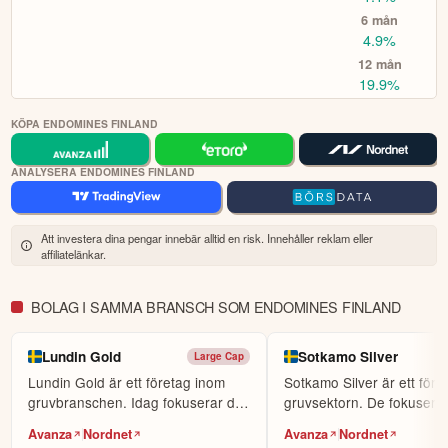
CopyTrading
eller
Smart Portfolios
för automatiska
6 mån
investeringar.
4.9%
Välj bland 7 000 instrument, såväl lokala
Börja handla.
12 mån
aktier som globala. Sök fram det instrument du vill handla
19.9%
(t.ex Volvo-aktien eller Bitcoin), om du vill köpa (gå lång)
eller sälja (blanka/gå kort) samt ev. önskad hävstång och ta
KÖPA ENDOMINES FINLAND
sen önskad position.
i plattformen och på hemsidan finns mycket
Fördjupa dig
ANALYSERA ENDOMINES FINLAND
information för att utvecklas, däribland utbildningskurser via
eToro Academy, nyheter, smidiga verktyg och ett av
världens största sociala investerarforum.
Att investera dina pengar innebär alltid en risk. Innehåller reklam eller
affiliatelänkar.
ÖPPNA KONTO
KOPIERA TOPPINVESTERARE
BOLAG I SAMMA BRANSCH SOM ENDOMINES FINLAND
eToro är en investeringsplattform för flera tillgångsslag. Värdet på
dina investeringar kan gå upp eller ner. Du riskerar ditt kapital.
Lundin Gold
Sotkamo Silver
Large Cap
Lundin Gold är ett företag inom
Sotkamo Silver är ett före
gruvbranschen. Idag fokuserar de
gruvsektorn. De fokuserar
på att hitta oc...
söka efter o...
Avanza
Nordnet
Avanza
Nordnet