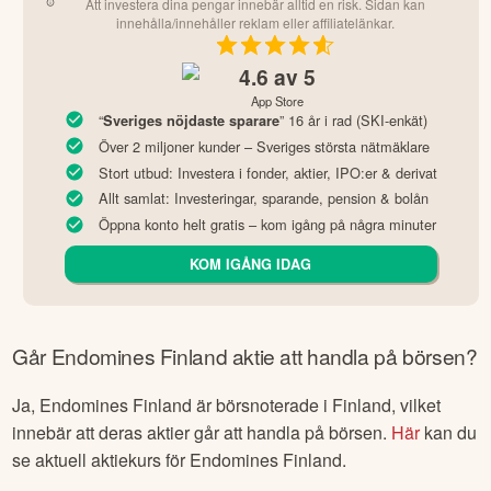
Att investera dina pengar innebär alltid en risk. Sidan kan
innehålla/innehåller reklam eller affiliatelänkar.
4.6
av 5
App Store
“
” 16 år i rad (SKI-enkät)
Sveriges nöjdaste sparare
Över 2 miljoner kunder – Sveriges största nätmäklare
Stort utbud: Investera i fonder, aktier, IPO:er & derivat
Allt samlat: Investeringar, sparande, pension & bolån
Öppna konto helt gratis – kom igång på några minuter
KOM IGÅNG IDAG
Går
Endomines Finland
aktie att handla på börsen?
Ja,
Endomines Finland
är börsnoterade
i Finland
, vilket
innebär att deras aktier går att handla på börsen.
Här
kan du
se aktuell aktiekurs för
Endomines Finland
.