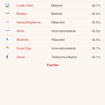
Lundin Gold
Material
49.7
%
Boliden
Material
50.2
%
Hansa Biopharma
Hälsovård
43.0
%
Sinch
Informationsteknik
42.5
%
BioArctic
Hälsovård
42.5
%
Smart Eye
Informationsteknik
35.7
%
Ovzon
Telekommunikation
36.1
%
Visa fler