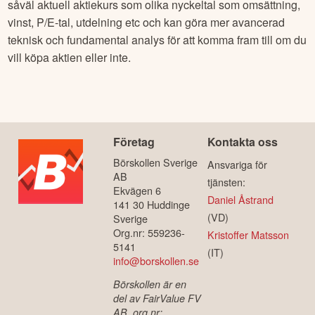
såväl aktuell aktiekurs som olika nyckeltal som omsättning,
vinst, P/E-tal, utdelning etc och kan göra mer avancerad
teknisk och fundamental analys för att komma fram till om du
vill köpa aktien eller inte.
Företag
Kontakta oss
Börskollen Sverige
Ansvariga för
AB
tjänsten:
Ekvägen 6
Daniel Åstrand
141 30 Huddinge
(VD)
Sverige
Org.nr: 559236-
Kristoffer Matsson
5141
(IT)
info@borskollen.se
Börskollen är en
del av FairValue FV
AB, org.nr: