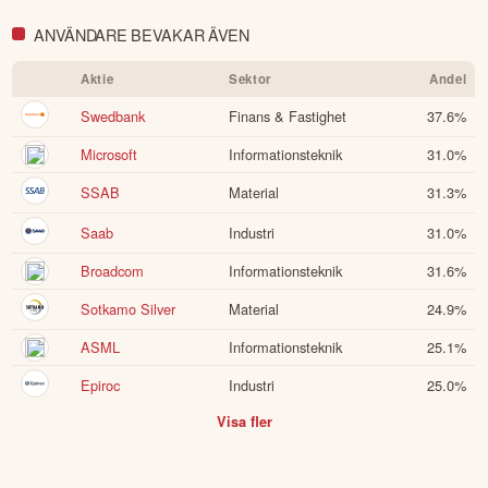
ANVÄNDARE BEVAKAR ÄVEN
Aktie
Sektor
Andel
Swedbank
Finans & Fastighet
37.6
%
Microsoft
Informationsteknik
31.0
%
SSAB
Material
31.3
%
Saab
Industri
31.0
%
Broadcom
Informationsteknik
31.6
%
Sotkamo Silver
Material
24.9
%
ASML
Informationsteknik
25.1
%
Epiroc
Industri
25.0
%
Visa fler