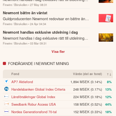
Finwire / Börskollen
• 27 May 08:31
med 0,26 dollar per aktie.
Newmont bättre än väntat
Guldproducenten Newmont redovisar en bättre än
Finwire / Börskollen
• 24 Apr 04:34
förväntad delårsrapport för det första kvartalet.
Newmont handlas exklusive utdelning i dag
Newmont handlas i dag exklusive rätt till utdelning
Finwire / Börskollen
• 03 Mar 09:31
med 0,26 dollar per aktie.
Visa fler
FONDÄGANDE I NEWMONT MINING
Fond
Värde (del av fond)
↑↓
AP7 Aktiefond
1,894 MSEK
(0.14%)
8%
Handelsbanken Global Index Criteria
248 MSEK
(0.17%)
13%
Länsförsäkringar Global Index
224 MSEK
(0.18%)
12%
Swedbank Robur Access USA
158 MSEK
(0.52%)
44%
Nordea Generationsfond 70-tal
152 MSEK
(0.33%)
18%