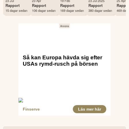
23 Jul
23 Apr
19 Feb
23 Jul 2025
25 Apr 
Land
USA
Rapport
Rapport
Rapport
Rapport
Rappor
15 dagar sedan
106 dagar sedan
169 dagar sedan
380 dagar sedan
469 dag
Första handelsdag
20 Dec 1951
Antal ägare Avanza
1,824 st
Antal ägare Nordnet
2,056 st