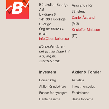
Börskollen Sverige
Ansvariga för
AB
tjänsten:
Ekvägen 6
Daniel Åstrand
141 30 Huddinge
(VD)
Sverige
Org.nr: 559236-
Kristoffer Matsson
5141
(IT)
info@borskollen.se
Börskollen är en
del av FairValue FV
AB, org.nr:
559187-7732
Investera
Aktier & Fonder
Börsen idag
Aktietips
Aktier för nybörjare
Investmentbolag
Fonder för nybörjare
Fondrobotar
Ränta på ränta
Bästa fonderna