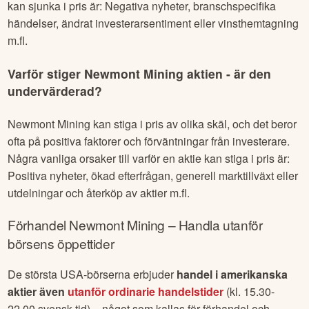
kan sjunka i pris är: Negativa nyheter, branschspecifika
händelser, ändrat investerarsentiment eller vinsthemtagning
m.fl.
Varför stiger
Newmont Mining
aktien - är den
undervärderad?
Newmont Mining
kan stiga i pris av olika skäl, och det beror
ofta på positiva faktorer och förväntningar från investerare.
Några vanliga orsaker till varför en aktie kan stiga i pris är:
Positiva nyheter, ökad efterfrågan, generell marktillväxt eller
utdelningar och återköp av aktier m.fl.
Förhandel
Newmont Mining
– Handla utanför
börsens öppettider
De största USA-börserna erbjuder
handel i amerikanska
aktier även
utanför ordinarie handelstider
(kl. 15.30-
22.00 svensk tid) – något som kallas för förhandel och