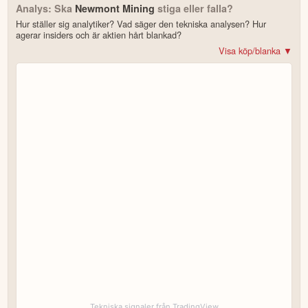
Analys: Ska
Newmont Mining
stiga eller falla?
Hur ställer sig analytiker? Vad säger den tekniska analysen? Hur
agerar insiders och är aktien hårt blankad?
Visa köp/blanka ▼
Bonus: Få upp till 500 USD i tillgångar när du öppnar konto –
se
erbjudandet!
4.2
av 5
Trustpilot
10 000+ olika marknader samlade – aktier, ETF:er & krypto
CopyTrader™ –
kopiera portföljen för toppinvesterare
För- & efterhandel på utvalda börser – ligg steget före
– över 100 olika att välja på
Handla riktig krypto
Bonus: Upp till
på oinvesterat kapital
3,55 % årlig ränta
Köp eller blanka Newmont Mining
7 enkla steg – så här kommer du igång
för att läsa mer och klicka sedan på
Besök hemsidan
Registrera dig/Öppna konto
.
Tekniska signaler från TradingView