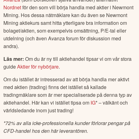
Nordnet
för den som vill börja handla med aktier i
Newmont
Mining
. Hos dessa nätmäklare kan du även se
Newmont
Mining
aktiekurs samt hitta ytterligare bra information om
bolaget/aktien, som exempelvis omsättning, P/E-tal eller
utdelning (och även Avanza forum för diskussion med
andra).
Läs mer:
Om du är ny till aktiehandel tipsar vi om vår stora
guide
Aktier för nybörjare
.
Om du istället är intresserad av att börja handla mer aktivt
med aktien (trading) finns det istället så kallade
tradingmäklare som är mer specialiserade på denna typ av
aktiehandel. Här kan vi istället tipsa om
IG
* – välkänt och
världsledande inom just trading!
*
72% av alla icke-professionella kunder förlorar pengar på
CFD-handel hos den här leverantören.