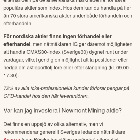
populära aktier som index. Hos dem kan du handla på fler
än 70 stora amerikanska aktier under både förhandeln och
efterhandeln.
För nordiska aktier finns ingen förhandel eller
efterhandel
, men nätmäklaren IG ger däremot möjligheten
att handla OMXS30-index (Sverige30) dygnet runt under
vardagar, vilket ger dig en möjlighet att ta positioner eller
hedga din aktieportfölj före eller efter stängning (kl. 09.00-
17.30).
72% av alla icke-professionella kunder förlorar pengar på
CFD-handel hos den här leverantören.
Var kan jag investera i
Newmont Mining
aktie?
Det finns en uppsjö av olika alternativ, men vi
rekommenderar generellt Sveriges ledande nätmäklare
Avanza
(som Börskollen själva använder) alternativt