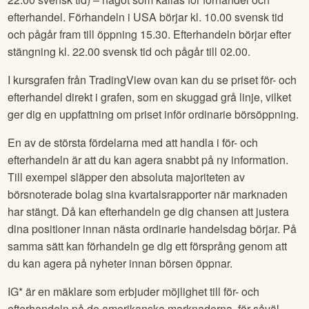
efterhandel. Förhandeln i USA börjar kl. 10.00 svensk tid
och pågår fram till öppning 15.30. Efterhandeln börjar efter
stängning kl. 22.00 svensk tid och pågår till 02.00.
I kursgrafen från TradingView ovan kan du se priset för- och
efterhandel direkt i grafen, som en skuggad grå linje, vilket
ger dig en uppfattning om priset inför ordinarie börsöppning.
En av de största fördelarna med att handla i för- och
efterhandeln är att du kan agera snabbt på ny information.
Till exempel släpper den absoluta majoriteten av
börsnoterade bolag sina kvartalsrapporter när marknaden
har stängt. Då kan efterhandeln ge dig chansen att justera
dina positioner innan nästa ordinarie handelsdag börjar. På
samma sätt kan förhandeln ge dig ett försprång genom att
du kan agera på nyheter innan börsen öppnar.
IG* är en mäklare som erbjuder möjlighet till för- och
efterhandeln på de amerikanska marknaderna, för såväl