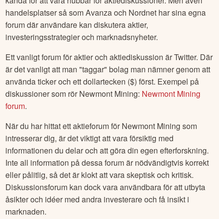
kända för att vara hubbar för aktiediskussioner. Men även
handelsplatser så som Avanza och Nordnet har sina egna
forum där användare kan diskutera aktier,
investeringsstrategier och marknadsnyheter.
Ett vanligt forum för aktier och aktiediskussion är Twitter. Där
är det vanligt att man "taggar" bolag man nämner genom att
använda ticker och ett dollartecken ($) först. Exempel på
diskussioner som rör
Newmont Mining
:
Newmont Mining
forum
.
När du har hittat ett aktieforum för
Newmont Mining
som
intresserar dig, är det viktigt att vara försiktig med
informationen du delar och att göra din egen efterforskning.
Inte all information på dessa forum är nödvändigtvis korrekt
eller pålitlig, så det är klokt att vara skeptisk och kritisk.
Diskussionsforum kan dock vara användbara för att utbyta
åsikter och idéer med andra investerare och få insikt i
marknaden.