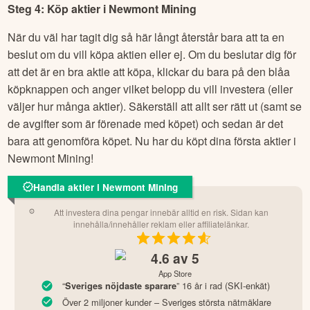
Steg 4: Köp aktier i
Newmont Mining
När du väl har tagit dig så här långt återstår bara att ta en
beslut om du vill köpa aktien eller ej. Om du beslutar dig för
att det är en bra aktie att köpa, klickar du bara på den blåa
köpknappen och anger vilket belopp du vill investera (eller
väljer hur många aktier). Säkerställ att allt ser rätt ut (samt se
de avgifter som är förenade med köpet) och sedan är det
bara att genomföra köpet. Nu har du köpt dina första aktier i
Newmont Mining
!
Handla aktier i Newmont Mining
Att investera dina pengar innebär alltid en risk. Sidan kan
innehålla/innehåller reklam eller affiliatelänkar.
4.6
av 5
App Store
“
” 16 år i rad (SKI-enkät)
Sveriges nöjdaste sparare
Över 2 miljoner kunder – Sveriges största nätmäklare