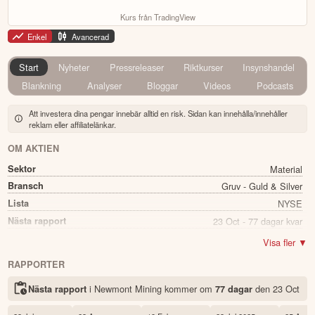
Kurs från TradingView
Enkel
Avancerad
Start
Nyheter
Pressreleaser
Riktkurser
Insynshandel
Blankning
Analyser
Bloggar
Videos
Podcasts
Att investera dina pengar innebär alltid en risk. Sidan kan innehålla/innehåller
reklam eller affiliatelänkar.
OM AKTIEN
Sektor
Material
Bransch
Gruv - Guld & Silver
Lista
NYSE
Nästa rapport
23 Oct - 77 dagar kvar
Direkavkastning
0.98%
Visa fler ▼
Utdelning summa
1.02
RAPPORTER
Namn
Newmont Mining
i Newmont Mining kommer
om
den
23 Oct
Nästa rapport
77 dagar
Ticker
NEM
Status
Noterad