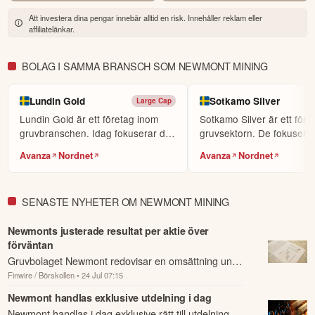
världens största sociala investerarforum.
Att investera dina pengar innebär alltid en risk. Innehåller reklam eller
affiliatelänkar.
ÖPPNA KONTO
KOPIERA TOPPINVESTERARE
BOLAG I SAMMA BRANSCH SOM NEWMONT MINING
eToro är en investeringsplattform för flera tillgångsslag. Värdet på
dina investeringar kan gå upp eller ner. Du riskerar ditt kapital.
Lundin Gold
Sotkamo Silver
Large Cap
Lundin Gold är ett företag inom
Sotkamo Silver är ett före
gruvbranschen. Idag fokuserar de
gruvsektorn. De fokuserar
på att hitta oc...
söka efter o...
Avanza
Nordnet
Avanza
Nordnet
SENASTE NYHETER OM NEWMONT MINING
Newmonts justerade resultat per aktie över
förväntan
Gruvbolaget Newmont redovisar en omsättning under
Finwire / Börskollen
• 24 Jul 07:15
förväntan för det andra kvartalet, medan det
justerade resultatet per aktie överträffade k...
Newmont handlas exklusive utdelning i dag
Newmont handlas i dag exklusive rätt till utdelning