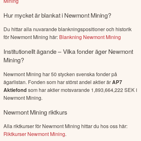
Mining
Hur mycket är blankat i
Newmont Mining
?
Du hittar alla nuvarande blankningspositioner och historik
för
Newmont Mining
här:
Blankning
Newmont Mining
Institutionellt ägande – Vilka fonder äger
Newmont
Mining
?
Newmont Mining
har
50
stycken svenska fonder på
ägarlistan. Fonden som har störst andel aktier är
AP7
Aktiefond
som har aktier motsvarande
1,893,664,222
SEK i
Newmont Mining
.
Newmont Mining
riktkurs
Alla riktkurser för
Newmont Mining
hittar du hos oss här:
Riktkurser
Newmont Mining
.