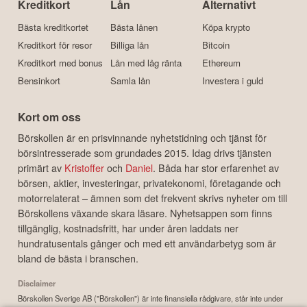
Kreditkort
Lån
Alternativt
Bästa kreditkortet
Bästa lånen
Köpa krypto
Kreditkort för resor
Billiga lån
Bitcoin
Kreditkort med bonus
Lån med låg ränta
Ethereum
Bensinkort
Samla lån
Investera i guld
Kort om oss
Börskollen är en prisvinnande nyhetstidning och tjänst för
börsintresserade som grundades 2015. Idag drivs tjänsten
primärt av
Kristoffer
och
Daniel
. Båda har stor erfarenhet av
börsen, aktier, investeringar, privatekonomi, företagande och
motorrelaterat – ämnen som det frekvent skrivs nyheter om till
Börskollens växande skara läsare. Nyhetsappen som finns
tillgänglig, kostnadsfritt, har under åren laddats ner
hundratusentals gånger och med ett användarbetyg som är
bland de bästa i branschen.
Disclaimer
Börskollen Sverige AB ("Börskollen") är inte finansiella rådgivare, står inte under