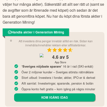
väljer hur många aktier). Säkerställ att allt ser rätt ut (samt se
de avgifter som är förenade med köpet) och sedan är det
bara att genomföra köpet. Nu har du köpt dina första aktier i
Generation Mining
!
Handla aktier i Generation Mining
Att investera dina pengar innebär alltid en risk. Sidan kan
innehålla/innehåller reklam eller affiliatelänkar.
4.6
av 5
App Store
“
” 16 år i rad (SKI-enkät)
Sveriges nöjdaste sparare
Över 2 miljoner kunder – Sveriges största nätmäklare
Stort utbud: Investera i fonder, aktier, IPO:er & derivat
Allt samlat: Investeringar, sparande, pension & bolån
Öppna konto helt gratis – kom igång på några minuter
KOM IGÅNG IDAG