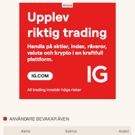
sen önskad position.
i plattformen och på hemsidan finns mycket
Fördjupa dig
information för att utvecklas, däribland utbildningskurser via
eToro Academy, nyheter, smidiga verktyg och ett av
världens största sociala investerarforum.
ÖPPNA KONTO
KOPIERA TOPPINVESTERARE
eToro är en investeringsplattform för flera tillgångsslag. Värdet på
dina investeringar kan gå upp eller ner. Du riskerar ditt kapital.
ANVÄNDARE BEVAKAR ÄVEN
Aktie
Sektor
Andel