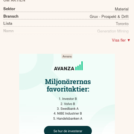
OM AKTIEN
Sektor
Material
Bransch
Gruv - Prospekt & Drift
Lista
Toronto
Namn
Generation Mining
Ticker
GENM
Visa fler ▼
Status
Noterad
Land
Kanada
Första handelsdag
08 May 2018
Antal ägare Avanza
66 st
Antal ägare Nordnet
50 st