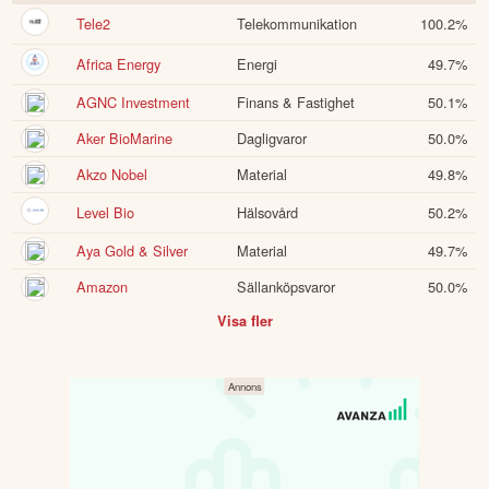
Tele2
Telekommunikation
100.2
%
Africa Energy
Energi
49.7
%
AGNC Investment
Finans & Fastighet
50.1
%
Aker BioMarine
Dagligvaror
50.0
%
Akzo Nobel
Material
49.8
%
Level Bio
Hälsovård
50.2
%
Aya Gold & Silver
Material
49.7
%
Amazon
Sällanköpsvaror
50.0
%
Visa fler