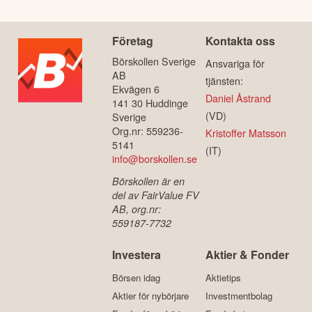
Företag
Kontakta oss
Börskollen Sverige
Ansvariga för
AB
tjänsten:
Ekvägen 6
Daniel Åstrand
141 30 Huddinge
(VD)
Sverige
Org.nr: 559236-
Kristoffer Matsson
5141
(IT)
info@borskollen.se
Börskollen är en
del av FairValue FV
AB, org.nr:
559187-7732
Investera
Aktier & Fonder
Börsen idag
Aktietips
Aktier för nybörjare
Investmentbolag