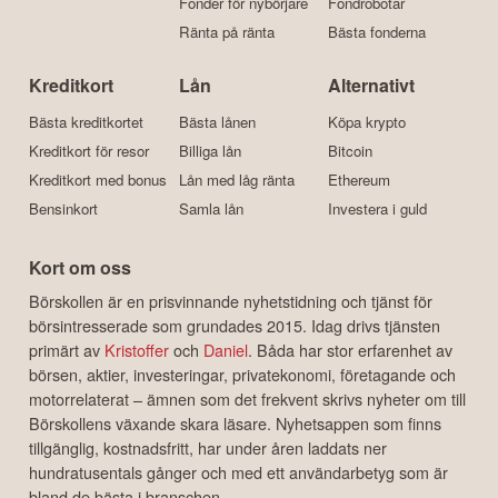
Fonder för nybörjare
Fondrobotar
Ränta på ränta
Bästa fonderna
Kreditkort
Lån
Alternativt
Bästa kreditkortet
Bästa lånen
Köpa krypto
Kreditkort för resor
Billiga lån
Bitcoin
Kreditkort med bonus
Lån med låg ränta
Ethereum
Bensinkort
Samla lån
Investera i guld
Kort om oss
Börskollen är en prisvinnande nyhetstidning och tjänst för
börsintresserade som grundades 2015. Idag drivs tjänsten
primärt av
Kristoffer
och
Daniel
. Båda har stor erfarenhet av
börsen, aktier, investeringar, privatekonomi, företagande och
motorrelaterat – ämnen som det frekvent skrivs nyheter om till
Börskollens växande skara läsare. Nyhetsappen som finns
tillgänglig, kostnadsfritt, har under åren laddats ner
hundratusentals gånger och med ett användarbetyg som är
bland de bästa i branschen.