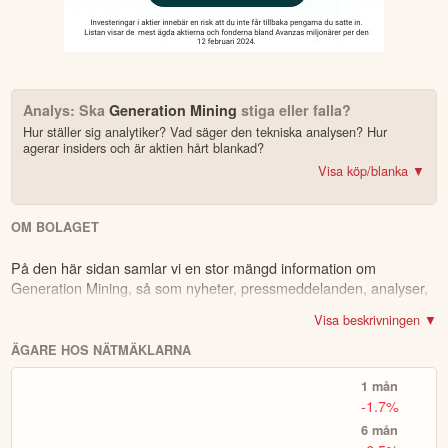
Analys: Ska
Generation Mining
stiga eller falla?
Hur ställer sig analytiker? Vad säger den tekniska analysen? Hur
agerar insiders och är aktien hårt blankad?
Visa köp/blanka ▼
Bonus: Få upp till 500 USD i tillgångar när du öppnar konto –
se
erbjudandet!
OM BOLAGET
På den här sidan samlar vi en stor mängd information om
4.2
av 5
Generation Mining
, så som nyheter, pressmeddelanden, analyser,
Trustpilot
riktkurser, insynstransaktioner, blankningspositioner och mycket
10 000+ olika marknader samlade – aktier, ETF:er & krypto
Visa beskrivningen ▼
mer – allt för att du ska kunna lära dig mer, följa och bevaka
CopyTrader™ –
kopiera portföljen för toppinvesterare
bolaget. Vad händer med
Generation Mining
? Varför stiger/sjunker
ÄGARE HOS NÄTMÄKLARNA
För- & efterhandel på utvalda börser – ligg steget före
priset? Vad säger analysrekommendationerna? Är boalget köpvärt
– över 100 olika att välja på
Handla riktig krypto
1 mån
eller inte? Hur handlar eventuella insiders?
Bonus: Upp till
på oinvesterat kapital
3,55 % årlig ränta
-1.7%
Vi tipsar också om vår smidiga app för bolagsbevakning, där du
6 mån
kan läsa mer om bolaget, se aktuell aktiekurs om det är noterat
Köp eller blanka Generation Mining