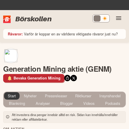
Börskollen
Varför är koppar en av världens viktigaste råvaror just nu?
Råvaror:
Generation Mining aktie (GENM)
Bevaka Generation Mining
Start
Nyheter
Pressreleaser
Riktkurser
Insynshandel
Blankning
Analyser
Bloggar
Videos
Podcasts
Att investera dina pengar innebär alltid en risk. Sidan kan innehålla/innehåller
reklam eller affiliatelänkar.