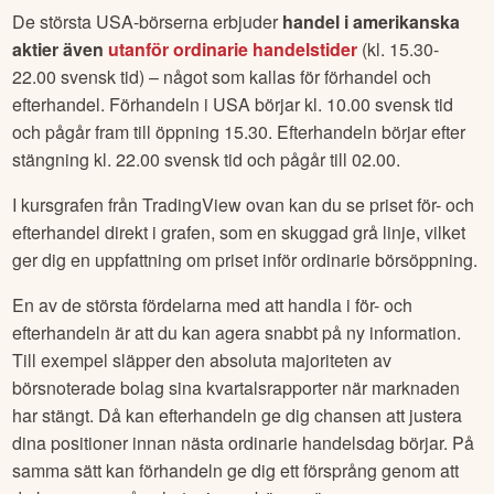
De största USA-börserna erbjuder
handel i amerikanska
aktier även
utanför ordinarie handelstider
(kl. 15.30-
22.00 svensk tid) – något som kallas för förhandel och
efterhandel. Förhandeln i USA börjar kl. 10.00 svensk tid
och pågår fram till öppning 15.30. Efterhandeln börjar efter
stängning kl. 22.00 svensk tid och pågår till 02.00.
I kursgrafen från TradingView ovan kan du se priset för- och
efterhandel direkt i grafen, som en skuggad grå linje, vilket
ger dig en uppfattning om priset inför ordinarie börsöppning.
En av de största fördelarna med att handla i för- och
efterhandeln är att du kan agera snabbt på ny information.
Till exempel släpper den absoluta majoriteten av
börsnoterade bolag sina kvartalsrapporter när marknaden
har stängt. Då kan efterhandeln ge dig chansen att justera
dina positioner innan nästa ordinarie handelsdag börjar. På
samma sätt kan förhandeln ge dig ett försprång genom att