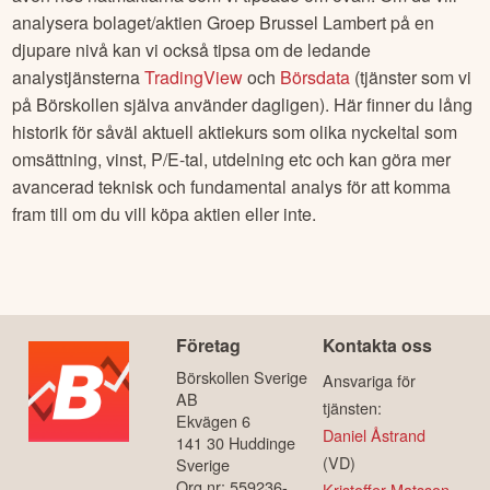
analysera bolaget/aktien
Groep Brussel Lambert
på en
djupare nivå kan vi också tipsa om de ledande
analystjänsterna
TradingView
och
Börsdata
(tjänster som vi
på Börskollen själva använder dagligen). Här finner du lång
historik för såväl aktuell aktiekurs som olika nyckeltal som
omsättning, vinst, P/E-tal, utdelning etc och kan göra mer
avancerad teknisk och fundamental analys för att komma
fram till om du vill köpa aktien eller inte.
Företag
Kontakta oss
Börskollen Sverige
Ansvariga för
AB
tjänsten:
Ekvägen 6
Daniel Åstrand
141 30 Huddinge
(VD)
Sverige
Org.nr: 559236-
Kristoffer Matsson