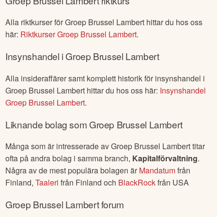
Groep Brussel Lambert
riktkurs
Alla riktkurser för
Groep Brussel Lambert
hittar du hos oss
här:
Riktkurser
Groep Brussel Lambert
.
Insynshandel i
Groep Brussel Lambert
Alla insideraffärer samt komplett historik för insynshandel i
Groep Brussel Lambert
hittar du hos oss här:
Insynshandel
Groep Brussel Lambert
.
Liknande bolag som
Groep Brussel Lambert
Många som är intresserade av
Groep Brussel Lambert
titar
ofta på andra bolag i samma branch,
Kapitalförvaltning
.
Några av de mest populära bolagen är
Mandatum
från
Finland
,
Taaleri
från
Finland
och
BlackRock
från
USA
Groep Brussel Lambert
forum