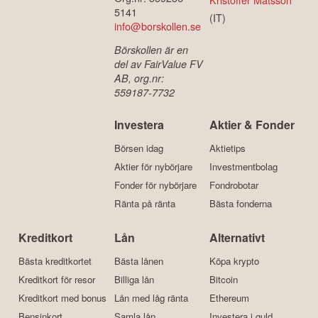
5141
(IT)
info@borskollen.se
Börskollen är en
del av FairValue FV
AB, org.nr:
559187-7732
Investera
Aktier & Fonder
Börsen idag
Aktietips
Aktier för nybörjare
Investmentbolag
Fonder för nybörjare
Fondrobotar
Ränta på ränta
Bästa fonderna
Kreditkort
Lån
Alternativt
Bästa kreditkortet
Bästa lånen
Köpa krypto
Kreditkort för resor
Billiga lån
Bitcoin
Kreditkort med bonus
Lån med låg ränta
Ethereum
Bensinkort
Samla lån
Investera i guld