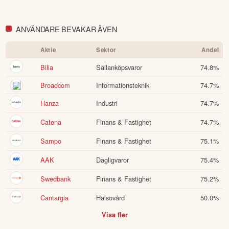
ANVÄNDARE BEVAKAR ÄVEN
Aktie
Sektor
Andel
Bilia
Sällanköpsvaror
74.8
%
Broadcom
Informationsteknik
74.7
%
Hanza
Industri
74.7
%
Catena
Finans & Fastighet
74.7
%
Sampo
Finans & Fastighet
75.1
%
AAK
Dagligvaror
75.4
%
Swedbank
Finans & Fastighet
75.2
%
Cantargia
Hälsovård
50.0
%
Visa fler