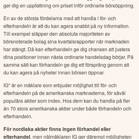
ger dig en uppfattning om priset inför ordinarie börsöppning.
En av de största fördelarna med att handla i för- och
efterhandeln är att du kan agera snabbt på ny information.
Till exempel släpper den absoluta majoriteten av
börsnoterade bolag sina kvartalsrapporter när marknaden
har stängt. Då kan efterhandeln ge dig chansen att justera
dina positioner innan nästa ordinarie handelsdag börjar. På
samma sätt kan förhandeln ge dig ett försprång genom att
du kan agera på nyheter innan börsen öppnar.
IG* är en mäklare som erbjuder möjlighet till för- och
efterhandeln på de amerikanska marknaderna, för såväl
populära aktier som index. Hos dem kan du handla på fler
än 70 stora amerikanska aktier under både förhandeln och
efterhandeln.
För nordiska aktier finns ingen förhandel eller
efterhandel
, men nätmäklaren IG ger däremot möjligheten