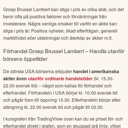
Groep Brussel Lambert
kan stiga i pris av olika skäl, och det
beror ofta på positiva faktorer och förväntningar från
investerare. Några vanliga orsaker till varför en aktie kan
stiga i pris är: Positiva nyheter, ökad efterfrågan, generell
marktillväxt eller utdelningar och återköp av aktier m.fl.
Förhandel
Groep Brussel Lambert
– Handla utanför
börsens öppettider
De största USA-börserna erbjuder
handel i amerikanska
aktier även
utanför ordinarie handelstider
(kl. 15.30-
22.00 svensk tid) – något som kallas för förhandel och
efterhandel. Förhandeln i USA börjar kl. 10.00 svensk tid
och pågår fram till öppning 15.30. Efterhandeln börjar efter
stängning kl. 22.00 svensk tid och pågår till 02.00.
I kursgrafen från TradingView ovan kan du se priset för- och
efterhandel direkt i grafen, som en skuggad grå linje, vilket