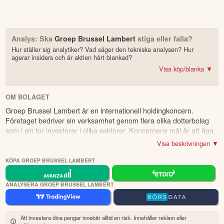
Analys: Ska
Groep Brussel Lambert
stiga eller falla?
Hur ställer sig analytiker? Vad säger den tekniska analysen? Hur
agerar insiders och är aktien hårt blankad?
Visa köp/blanka ▼
Bonus: Få upp till 500 USD i tillgångar när du öppnar konto –
se
erbjudandet!
OM BOLAGET
Groep Brussel Lambert är en internationell holdingkoncern.
4.2
av 5
Företaget bedriver sin verksamhet genom flera olika dotterbolag
som i sin tur investerar i olika sektorer. Koncernens mål är att äga,
Trustpilot
förvalta och vidareutveckla varje investering. Just nu har de
10 000+ olika marknader samlade – aktier, ETF:er & krypto
Visa beskrivningen ▼
investeringar inom flera olika områden, inklusive industri, bygg och
CopyTrader™ –
kopiera portföljen för toppinvesterare
sport. Företaget grundades år 1902 och har sitt huvudkontor i
KÖPA GROEP BRUSSEL LAMBERT
För- & efterhandel på utvalda börser – ligg steget före
Bryssel.
– över 100 olika att välja på
Handla riktig krypto
Bonus: Upp till
på oinvesterat kapital
3,55 % årlig ränta
ANALYSERA GROEP BRUSSEL LAMBERT
Köp eller blanka Groep Brussel Lambert
Att investera dina pengar innebär alltid en risk. Innehåller reklam eller
7 enkla steg – så här kommer du igång