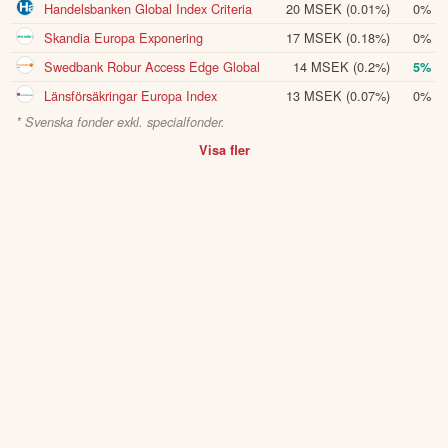
i plattformen och på hemsidan finns mycket
Fördjupa dig
Handelsbanken Global Index Criteria
20 MSEK
(0.01%)
0%
information för att utvecklas, däribland utbildningskurser via
Skandia Europa Exponering
17 MSEK
(0.18%)
0%
eToro Academy, nyheter, smidiga verktyg och ett av
världens största sociala investerarforum.
Swedbank Robur Access Edge Global
14 MSEK
(0.2%)
5%
Länsförsäkringar Europa Index
13 MSEK
(0.07%)
0%
ÖPPNA KONTO
* Svenska fonder exkl. specialfonder.
KOPIERA TOPPINVESTERARE
Visa fler
eToro är en investeringsplattform för flera tillgångsslag. Värdet på
dina investeringar kan gå upp eller ner. Du riskerar ditt kapital.