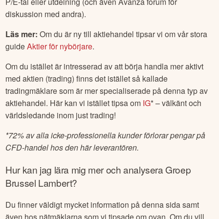
P/E-tal eller utdelning (och även Avanza forum för
diskussion med andra).
Läs mer:
Om du är ny till aktiehandel tipsar vi om vår stora
guide
Aktier för nybörjare
.
Om du istället är intresserad av att börja handla mer aktivt
med aktien (trading) finns det istället så kallade
tradingmäklare som är mer specialiserade på denna typ av
aktiehandel. Här kan vi istället tipsa om
IG
* – välkänt och
världsledande inom just trading!
*
72% av alla icke-professionella kunder förlorar pengar på
CFD-handel hos den här leverantören.
Hur kan jag lära mig mer och analysera
Groep
Brussel Lambert
?
Du finner väldigt mycket information på denna sida samt
även hos nätmäklarna som vi tipsade om ovan. Om du vill