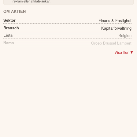
reklam eller affiliatelänkar.
OM AKTIEN
Sektor
Finans & Fastighet
Bransch
Kapitalförvaltning
Lista
Belgien
Namn
Groep Brussel Lambert
Ticker
GBLB
Visa fler ▼
Status
Noterad
Land
Belgien
Första handelsdag
03 Jan 1988