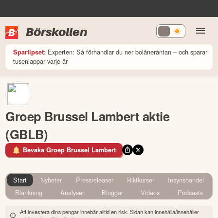
Börskollen
Experten: Så förhandlar du ner bolåneräntan – och sparar
Spartipset:
tusenlappar varje år
Groep Brussel Lambert aktie
(GBLB)
Bevaka Groep Brussel Lambert
Start
Nyheter
Pressreleaser
Riktkurser
Insynshandel
Blankning
Analyser
Bloggar
Videos
Podcasts
Att investera dina pengar innebär alltid en risk. Sidan kan innehålla/innehåller