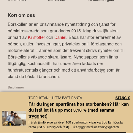
Kort om oss
Börskollen är en prisvinnande nyhetstidning och tjänst för
börsintresserade som grundades 2015. Idag drivs tjänsten
primärt av
Kristoffer
och
Daniel
. Båda har stor erfarenhet av
börsen, aktier, investeringar, privatekonomi, företagande och
motorrelaterat – ämnen som det frekvent skrivs nyheter om till
Börskollens växande skara läsare. Nyhetsappen som finns
tillgänglig, kostnadsfritt, har under åren laddats ner
hundratusentals gånger och med ett användarbetyg som är
bland de bästa i branschen.
Disclaimer
Börskollen Sverige AB ("Börskollen") är inte finansiella rådgivare, står inte under
TOPPLISTAN – HITTA BÄST RÄNTA
STÄNG X
finansinspektionens tillsyn och ger inga råd till dig. Detta innebär att
Får du ingen sparränta hos storbanken? Här kan
investeringsbeslut baserade på information som direkt eller indirekt härrörande
du istället få upp mot 3,10 % (med samma
från Börskollen eller personer med koppling till Börskollen, alltid fattas
trygghet)
självständigt av investeraren. Börskollen frånsäger sig allt ansvar för eventuell
förlust eller skada av vad slag det må vara som grundar sig på användandet av
Färsk jämförelse av över 100 sparkonton visar vart du får högsta
ränta just nu (rörlig och fast) – lika tyggt med insättningsgaranti!
material härrörande från tjänsten Börskollen.