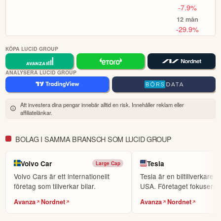
världens största sociala investerarforum.
-7.9%
12 mån
ÖPPNA KONTO
-29.9%
KOPIERA TOPPINVESTERARE
KÖPA LUCID GROUP
eToro är en investeringsplattform för flera tillgångsslag. Värdet på
dina investeringar kan gå upp eller ner. Du riskerar ditt kapital.
ANALYSERA LUCID GROUP
Att investera dina pengar innebär alltid en risk. Innehåller reklam eller
affiliatelänkar.
BOLAG I SAMMA BRANSCH SOM LUCID GROUP
Volvo Car
Tesla
Large Cap
Volvo Cars är ett internationellt
Tesla är en biltillverkare 
företag som tillverkar bilar.
USA. Företaget fokuserar 
producera e...
Avanza
Nordnet
Avanza
Nordnet