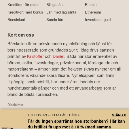
Kreditkort för resor
Billiga lån
Bitcoin
Kreditkort med bonus
Lån med låg ränta
Ethereum
Bensinkort
Samla lån
Investera i guld
Kort om oss
Börskollen är en prisvinnande nyhetstidning och tjänst för
börsintresserade som grundades 2015. Idag drivs tjänsten
primärt av
Kristoffer
och
Daniel
. Båda har stor erfarenhet av
börsen, aktier, investeringar, privatekonomi, företagande och
motorrelaterat – ämnen som det frekvent skrivs nyheter om till
Börskollens växande skara läsare. Nyhetsappen som finns
tillgänglig, kostnadsfritt, har under åren laddats ner
hundratusentals gånger och med ett användarbetyg som är
bland de bästa i branschen.
Disclaimer
Börskollen Sverige AB ("Börskollen") är inte finansiella rådgivare, står inte under
TOPPLISTAN – HITTA BÄST RÄNTA
STÄNG X
finansinspektionens tillsyn och ger inga råd till dig. Detta innebär att
Får du ingen sparränta hos storbanken? Här kan
investeringsbeslut baserade på information som direkt eller indirekt härrörande
du istället få upp mot 3,10 % (med samma
från Börskollen eller personer med koppling till Börskollen, alltid fattas