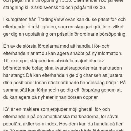
stängning kl. 22.00 svensk tid och pågår till 02.00.
I kursgrafen från TradingView ovan kan du se priset för- och
efterhandel direkt i grafen, som en skuggad grå linje, vilket
ger dig en uppfattning om priset inför ordinarie börsöppning.
En av de största fördelarna med att handla i för- och
efterhandeln är att du kan agera snabbt på ny information.
Till exempel släpper den absoluta majoriteten av
börsnoterade bolag sina kvartalsrapporter när marknaden
har stängt. Då kan efterhandeln ge dig chansen att justera
dina positioner innan nästa ordinarie handelsdag börjar. På
samma sätt kan förhandeln ge dig ett försprång genom att
du kan agera på nyheter innan börsen öppnar.
IG* är en mäklare som erbjuder möjlighet till för- och
efterhandeln på de amerikanska marknaderna, för såväl
populära aktier som index. Hos dem kan du handla på fler
än 70 stora amerikanska aktier under både förhandeln och