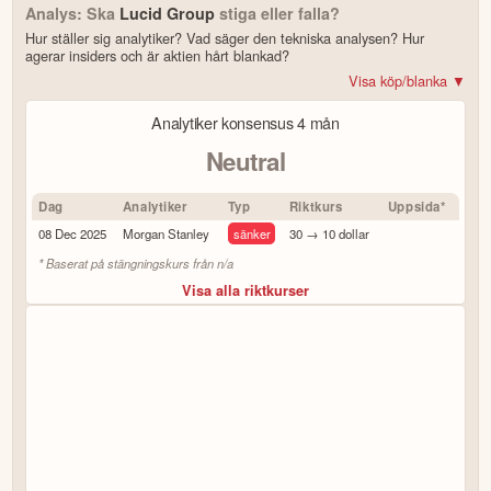
Analys: Ska
Lucid Group
stiga eller falla?
Hur ställer sig analytiker? Vad säger den tekniska analysen? Hur
agerar insiders och är aktien hårt blankad?
Visa köp/blanka ▼
Bonus: Få upp till 500 USD i tillgångar när du öppnar konto –
se
Analytiker konsensus
4 mån
erbjudandet!
Neutral
4.2
av 5
Dag
Analytiker
Typ
Riktkurs
Uppsida*
Trustpilot
08 Dec 2025
Morgan Stanley
sänker
30 → 10 dollar
10 000+ olika marknader samlade – aktier, ETF:er & krypto
CopyTrader™ –
kopiera portföljen för toppinvesterare
* Baserat på stängningskurs från
n/a
För- & efterhandel på utvalda börser – ligg steget före
Visa alla riktkurser
– över 100 olika att välja på
Handla riktig krypto
Bonus: Upp till
på oinvesterat kapital
3,55 % årlig ränta
Köp eller blanka Lucid Group
7 enkla steg – så här kommer du igång
för att läsa mer och klicka sedan på
Besök hemsidan
Registrera dig/Öppna konto
.