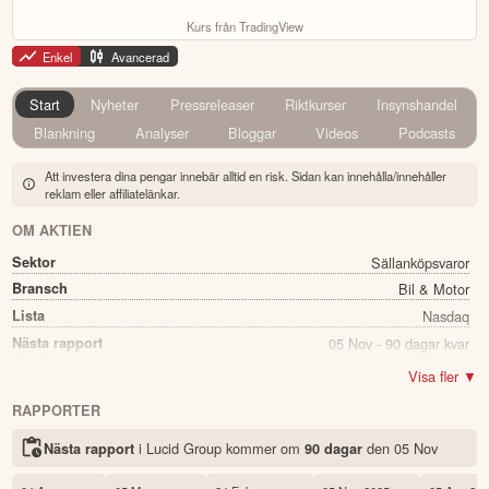
Kurs från TradingView
Enkel
Avancerad
Start
Nyheter
Pressreleaser
Riktkurser
Insynshandel
Blankning
Analyser
Bloggar
Videos
Podcasts
Att investera dina pengar innebär alltid en risk. Sidan kan innehålla/innehåller
reklam eller affiliatelänkar.
OM AKTIEN
Sektor
Sällanköpsvaror
Bransch
Bil & Motor
Lista
Nasdaq
Nästa rapport
05 Nov - 90 dagar kvar
Namn
Lucid Group
Visa fler ▼
Ticker
LCID
RAPPORTER
Status
Noterad
i Lucid Group kommer
om
den
05 Nov
Nästa rapport
90 dagar
Land
USA
Första handelsdag
25 Jul 2021