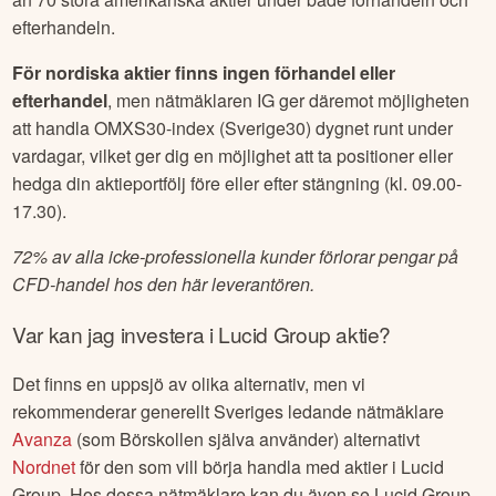
efterhandeln.
För nordiska aktier finns ingen förhandel eller
efterhandel
, men nätmäklaren IG ger däremot möjligheten
att handla OMXS30-index (Sverige30) dygnet runt under
vardagar, vilket ger dig en möjlighet att ta positioner eller
hedga din aktieportfölj före eller efter stängning (kl. 09.00-
17.30).
72% av alla icke-professionella kunder förlorar pengar på
CFD-handel hos den här leverantören.
Var kan jag investera i
Lucid Group
aktie?
Det finns en uppsjö av olika alternativ, men vi
rekommenderar generellt Sveriges ledande nätmäklare
Avanza
(som Börskollen själva använder) alternativt
Nordnet
för den som vill börja handla med aktier i
Lucid
Group
. Hos dessa nätmäklare kan du även se
Lucid Group