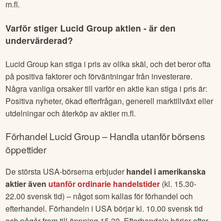
m.fl.
Varför stiger
Lucid Group
aktien - är den
undervärderad?
Lucid Group
kan stiga i pris av olika skäl, och det beror ofta
på positiva faktorer och förväntningar från investerare.
Några vanliga orsaker till varför en aktie kan stiga i pris är:
Positiva nyheter, ökad efterfrågan, generell marktillväxt eller
utdelningar och återköp av aktier m.fl.
Förhandel
Lucid Group
– Handla utanför börsens
öppettider
De största USA-börserna erbjuder
handel i amerikanska
aktier även
utanför ordinarie handelstider
(kl. 15.30-
22.00 svensk tid) – något som kallas för förhandel och
efterhandel. Förhandeln i USA börjar kl. 10.00 svensk tid
och pågår fram till öppning 15.30. Efterhandeln börjar efter