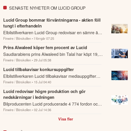
SENASTE NYHETER OM LUCID GROUP
Lucid Group bommar förväntningarna - aktien föll
tungt i efterhandeln
Elbilstillverkaren Lucid Group redovisar en sämre än
Finwire / Börskollen
• I förrgår 07:25
förväntad delårsrapport för det andra kvartalet.
Prins Alwaleed köper fem procent av Lucid
Saudiarabiens prins Alwaleed bin Talal har köpt 19,5
Finwire / Börskollen
• 29 Jul 05:38
miljoner aktier i elbilstillverkaren Lucid för cirka 130
miljoner dollar, motsvarande e...
Lucid tillbakavisar konkursuppgifter
Elbilstillverkaren Lucid tillbakavisar mediauppgifter
Finwire / Börskollen
• 15 Jul 04:40
om att bolaget överväger att avnoteras genom ett
uppköp eller ansöka om konkursskydd e...
Lucid redovisar högre produktion och gör
nedskärningar i ledningen
Bilproducenten Lucid producerade 4 774 fordon och
Finwire / Börskollen
• 02 Jul 14:36
levererade 3 953 under andra kvartalet.
Visa fler