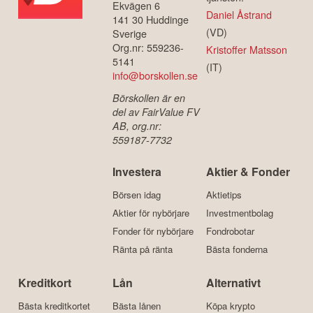
Ekvägen 6
Daniel Åstrand
141 30 Huddinge
(VD)
Sverige
Org.nr: 559236-
Kristoffer Matsson
5141
(IT)
info@borskollen.se
Börskollen är en
del av FairValue FV
AB, org.nr:
559187-7732
Investera
Aktier & Fonder
Börsen idag
Aktietips
Aktier för nybörjare
Investmentbolag
Fonder för nybörjare
Fondrobotar
Ränta på ränta
Bästa fonderna
Kreditkort
Lån
Alternativt
Bästa kreditkortet
Bästa lånen
Köpa krypto