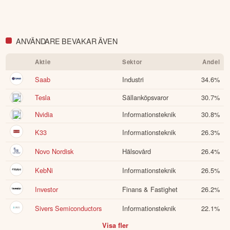
ANVÄNDARE BEVAKAR ÄVEN
Aktie
Sektor
Andel
Saab
Industri
34.6
%
Tesla
Sällanköpsvaror
30.7
%
Nvidia
Informationsteknik
30.8
%
K33
Informationsteknik
26.3
%
Novo Nordisk
Hälsovård
26.4
%
KebNi
Informationsteknik
26.5
%
Investor
Finans & Fastighet
26.2
%
Sivers Semiconductors
Informationsteknik
22.1
%
Visa fler