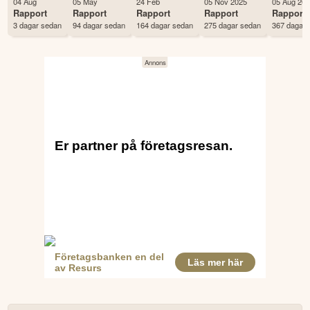
04 Aug
05 May
24 Feb
05 Nov 2025
05 Aug 20
Antal ägare Avanza
3,852 st
Rapport
Rapport
Rapport
Rapport
Rapport
3 dagar sedan
94 dagar sedan
164 dagar sedan
275 dagar sedan
367 dagar 
Antal ägare Nordnet
4,001 st