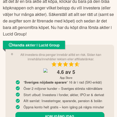
att det är en bra aktie att köpa, klickar du bara på den blåa
köpknappen och anger vilket belopp du vill investera (eller
väljer hur många aktier). Säkerställ att allt ser rätt ut (samt se
de avgifter som är förenade med köpet) och sedan är det
bara att genomföra köpet. Nu har du köpt dina första aktier i
Lucid Group
!
Handla aktier i Lucid Group
Att investera dina pengar innebär alltid en risk. Sidan kan
innehålla/innehåller reklam eller affiliatelänkar.
4.6
av 5
App Store
“
” 16 år i rad (SKI-enkät)
Sveriges nöjdaste sparare
Över 2 miljoner kunder – Sveriges största nätmäklare
Stort utbud: Investera i fonder, aktier, IPO:er & derivat
Allt samlat: Investeringar, sparande, pension & bolån
Öppna konto helt gratis – kom igång på några minuter
KOM IGÅNG IDAG