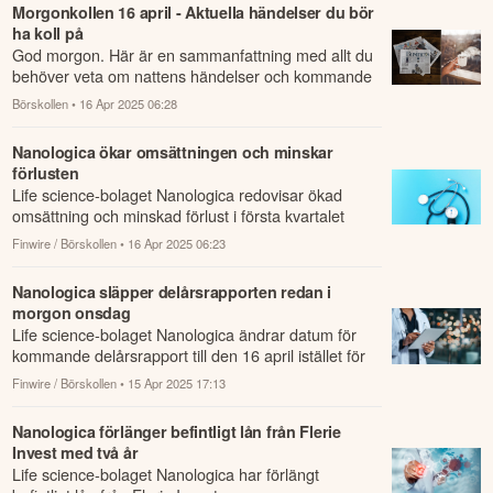
Morgonkollen 16 april - Aktuella händelser du bör
ha koll på
God morgon. Här är en sammanfattning med allt du
behöver veta om nattens händelser och kommande
dagens viktigaste händelser på börsen.
Börskollen
• 16 Apr 2025 06:28
Nanologica ökar omsättningen och minskar
förlusten
Life science-bolaget Nanologica redovisar ökad
omsättning och minskad förlust i första kvartalet
2025 jämfört med samma kvartal i fjol.
Finwire / Börskollen
• 16 Apr 2025 06:23
Nanologica släpper delårsrapporten redan i
morgon onsdag
Life science-bolaget Nanologica ändrar datum för
kommande delårsrapport till den 16 april istället för
17 april.
Finwire / Börskollen
• 15 Apr 2025 17:13
Nanologica förlänger befintligt lån från Flerie
Invest med två år
Life science-bolaget Nanologica har förlängt