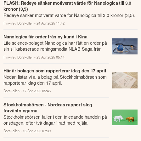
FLASH: Redeye sänker motiverat värde för Nanologica till 3,0
kronor (3,5)
Redeye sänker motiverat värde för Nanologica till 3,0 kronor (3,5).
Finwire / Börskollen
• 24 Apr 2025 11:42
Nanologica får order från ny kund i Kina
Life science-bolaget Nanologica har fått en order på
sin silikabaserade reningsmedia NLAB Saga från
en ny kund i Kina.
Finwire / Börskollen
• 23 Apr 2025 05:14
Här är bolagen som rapporterar idag den 17 april
Nedan listar vi alla bolag på Stockholmsbörsen som
rapporterar idag den 17 april.
Börskollen
• 17 Apr 2025 05:45
Stockholmsbörsen - Nordeas rapport slog
förväntningarna
Stockholmsbörsen faller i den inledande handeln på
onsdagen, efter två dagar i rad med rejäla
uppgångar.
Börskollen
• 16 Apr 2025 07:39