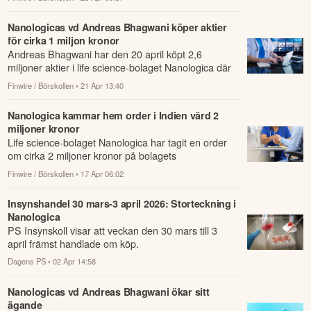
Nanologicas vd Andreas Bhagwani köper aktier
för cirka 1 miljon kronor
Andreas Bhagwani har den 20 april köpt 2,6
miljoner aktier i life science-bolaget Nanologica där
han är vd.
Finwire / Börskollen
• 21 Apr 13:40
Nanologica kammar hem order i Indien värd 2
miljoner kronor
Life science-bolaget Nanologica har tagit en order
om cirka 2 miljoner kronor på bolagets
silikabaserade reningsmedia NLAB Saga.
Finwire / Börskollen
• 17 Apr 06:02
Insynshandel 30 mars-3 april 2026: Storteckning i
Nanologica
PS Insynskoll visar att veckan den 30 mars till 3
april främst handlade om köp.
Dagens PS
• 02 Apr 14:58
Nanologicas vd Andreas Bhagwani ökar sitt
ägande