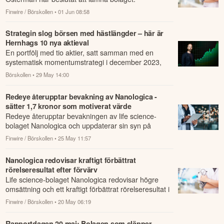
Finwire / Börskollen
• 01 Jun 08:58
Strategin slog börsen med hästlängder – här är
Hernhags 10 nya aktieval
En portfölj med tio aktier, satt samman med en
systematisk momentumstrategi i december 2023,
har stigit 71,9 procent i snitt.
Börskollen
• 29 May 14:00
Redeye återupptar bevakning av Nanologica -
sätter 1,7 kronor som motiverat värde
Redeye återupptar bevakningen av life science-
bolaget Nanologica och uppdaterar sin syn på
bolaget efter nyemissionerna, förvärvet av Syntag...
Finwire / Börskollen
• 25 May 11:57
Nanologica redovisar kraftigt förbättrat
rörelseresultat efter förvärv
Life science-bolaget Nanologica redovisar högre
omsättning och ett kraftigt förbättrat rörelseresultat i
första kvartalet 2026 jämfört med m...
Finwire / Börskollen
• 20 May 06:19
Rapportdagen 20 maj: Bolagen som släpper