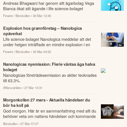
Andreas Bhagwani har genom sitt ägarbolag Vega
Bianca ökat sitt ägande i life science-bolaget
Nanologica där han är vd.
Finwire / Börskollen
• 30 Mar 12:45
Explosion hos grannföretag – Nanologica
opåverkat
Life science-bolaget Nanologica meddelar att det
under helgen inträffade en mindre explosion i en
ugn hos ett bolag med vilket man delar kon...
Finwire / Börskollen
• 30 Mar 04:52
Nanologicas nyemission: Flerie väntas äga halva
bolaget
Nanologicas företrädesemission av aktier tecknades
till 63,3%.
Affärsvärlden
• 27 Mar 10:31
Morgonkollen 27 mars - Aktuella händelser du
bör ha koll på
God morgon. Här är en sammanfattning med allt du
behöver veta om nattens händelser och kommande
dagens viktigaste händelser på börsen.
Börskollen
• 27 Mar 07:27