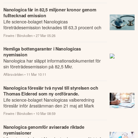
Nanologica får in 82,5 miljoner kronor genom
fulltecknad emission
Life science-bolaget Nanologicas
företrädesemission tecknades till 63,3 procent och
fylldes upp till 100 procent genom
Finwire / Börskollen
• 27 Mar 05:26
garantiåtaganden.
Hemliga bottengaranter i Nanologicas
nyemission
Nanologica har släppt informationsdokumentet för
sin företrädesemission på 82,5 Mkr.
Affärsvärlden
• 11 Mar 10:11
Nanologica föreslår två nyval till styrelsen och
Thomas Eldered som ny ordförande.
Life science-bolaget Nanologicas valberedning
föreslår inför årsstämman den 21 maj att Mark
Quick och Erik Haeffler väljs som nya styrelsele...
Finwire / Börskollen
• 10 Mar 08:59
Nanologica genomför aviserade riktade
nyemissioner