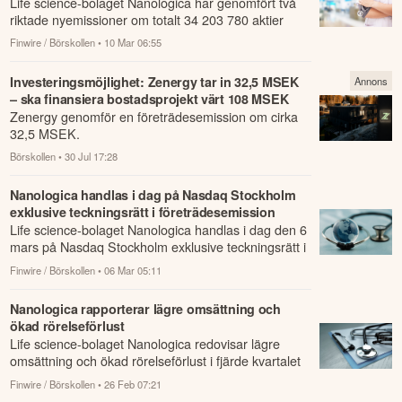
Life science-bolaget Nanologica har genomfört två
riktade nyemissioner om totalt 34 203 780 aktier
efter beslut från styrelsen och godkännan...
Finwire / Börskollen
• 10 Mar 06:55
Investeringsmöjlighet: Zenergy tar in 32,5 MSEK
Annons
– ska finansiera bostadsprojekt värt 108 MSEK
Zenergy genomför en företrädesemission om cirka
32,5 MSEK.
Börskollen
• 30 Jul 17:28
Nanologica handlas i dag på Nasdaq Stockholm
exklusive teckningsrätt i företrädesemission
Life science-bolaget Nanologica handlas i dag den 6
mars på Nasdaq Stockholm exklusive teckningsrätt i
företrädesemission.
Finwire / Börskollen
• 06 Mar 05:11
Nanologica rapporterar lägre omsättning och
ökad rörelseförlust
Life science-bolaget Nanologica redovisar lägre
omsättning och ökad rörelseförlust i fjärde kvartalet
2025 jämfört med samma kvartal föregåe...
Finwire / Börskollen
• 26 Feb 07:21