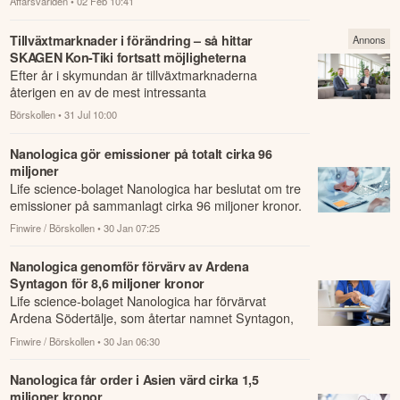
Affärsvärlden
• 02 Feb 10:41
Tillväxtmarknader i förändring – så hittar
Annons
SKAGEN Kon-Tiki fortsatt möjligheterna
Efter år i skymundan är tillväxtmarknaderna
återigen en av de mest intressanta
investeringsmiljöerna.
Börskollen
• 31 Jul 10:00
Nanologica gör emissioner på totalt cirka 96
miljoner
Life science-bolaget Nanologica har beslutat om tre
emissioner på sammanlagt cirka 96 miljoner kronor.
Finwire / Börskollen
• 30 Jan 07:25
Nanologica genomför förvärv av Ardena
Syntagon för 8,6 miljoner kronor
Life science-bolaget Nanologica har förvärvat
Ardena Södertälje, som återtar namnet Syntagon,
för cirka 9 miljoner kronor.
Finwire / Börskollen
• 30 Jan 06:30
Nanologica får order i Asien värd cirka 1,5
miljoner kronor