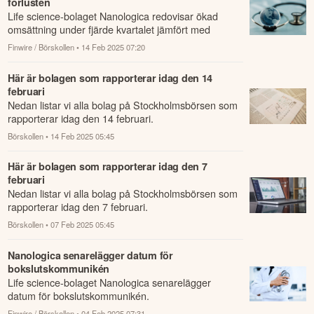
förlusten
Life science-bolaget Nanologica redovisar ökad
omsättning under fjärde kvartalet jämfört med
samma period året innan.
Finwire / Börskollen
• 14 Feb 2025 07:20
Här är bolagen som rapporterar idag den 14
februari
Nedan listar vi alla bolag på Stockholmsbörsen som
rapporterar idag den 14 februari.
Börskollen
• 14 Feb 2025 05:45
Här är bolagen som rapporterar idag den 7
februari
Nedan listar vi alla bolag på Stockholmsbörsen som
rapporterar idag den 7 februari.
Börskollen
• 07 Feb 2025 05:45
Nanologica senarelägger datum för
bokslutskommunikén
Life science-bolaget Nanologica senarelägger
datum för bokslutskommunikén.
Finwire / Börskollen
• 04 Feb 2025 07:31