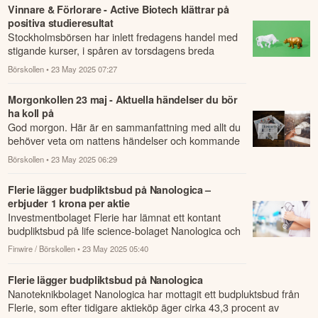
Vinnare & Förlorare - Active Biotech klättrar på
positiva studieresultat
Stockholmsbörsen har inlett fredagens handel med
stigande kurser, i spåren av torsdagens breda
börsnedgång.
Börskollen
• 23 May 2025 07:27
Morgonkollen 23 maj - Aktuella händelser du bör
ha koll på
God morgon. Här är en sammanfattning med allt du
behöver veta om nattens händelser och kommande
dagens viktigaste händelser på börsen.
Börskollen
• 23 May 2025 06:29
Flerie lägger budpliktsbud på Nanologica –
erbjuder 1 krona per aktie
Investmentbolaget Flerie har lämnat ett kontant
budpliktsbud på life science-bolaget Nanologica och
erbjuder 1,00 krona per aktie.
Finwire / Börskollen
• 23 May 2025 05:40
Flerie lägger budpliktsbud på Nanologica
Nanoteknikbolaget Nanologica har mottagit ett budpluktsbud från
Flerie, som efter tidigare aktieköp äger cirka 43,3 procent av