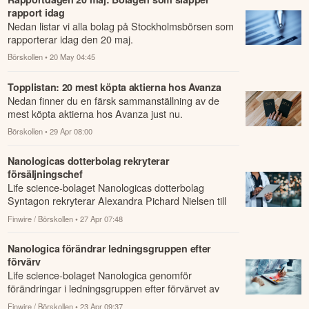
rapport idag
Nedan listar vi alla bolag på Stockholmsbörsen som
rapporterar idag den 20 maj.
Börskollen
• 20 May 04:45
Topplistan: 20 mest köpta aktierna hos Avanza
Nedan finner du en färsk sammanställning av de
mest köpta aktierna hos Avanza just nu.
Börskollen
• 29 Apr 08:00
Nanologicas dotterbolag rekryterar
försäljningschef
Life science-bolaget Nanologicas dotterbolag
Syntagon rekryterar Alexandra Pichard Nielsen till
den nyinrättade rollen som försäljningsdirek...
Finwire / Börskollen
• 27 Apr 07:48
Nanologica förändrar ledningsgruppen efter
förvärv
Life science-bolaget Nanologica genomför
förändringar i ledningsgruppen efter förvärvet av
Syntagon.
Finwire / Börskollen
• 23 Apr 09:37