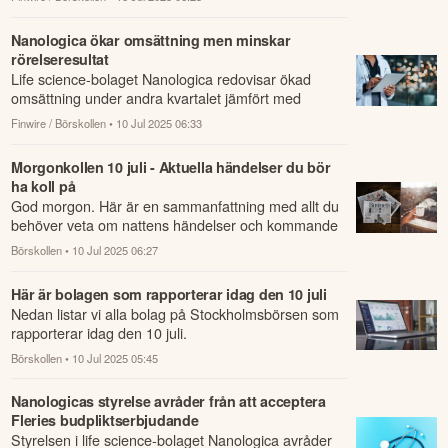
Nanologica ökar omsättning men minskar
rörelseresultat
Life science-bolaget Nanologica redovisar ökad
omsättning under andra kvartalet jämfört med
samma period året innan.
Finwire / Börskollen
• 10 Jul 2025 06:33
Morgonkollen 10 juli - Aktuella händelser du bör
ha koll på
God morgon. Här är en sammanfattning med allt du
behöver veta om nattens händelser och kommande
dagens viktigaste händelser på börsen.
Börskollen
• 10 Jul 2025 06:27
Här är bolagen som rapporterar idag den 10 juli
Nedan listar vi alla bolag på Stockholmsbörsen som
rapporterar idag den 10 juli.
Börskollen
• 10 Jul 2025 05:45
Nanologicas styrelse avråder från att acceptera
Fleries budpliktserbjudande
Styrelsen i life science-bolaget Nanologica avråder