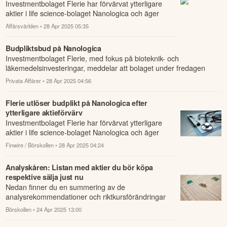
Investmentbolaget Flerie har förvärvat ytterligare
aktier i life science-bolaget Nanologica och äger
efteråt 43,26%.
Affärsvärlden
• 28 Apr 2025 05:35
Budpliktsbud på Nanologica
Investmentbolaget Flerie, med fokus på bioteknik- och
läkemedelsinvesteringar, meddelar att bolaget under fredagen
förvärvat nära 0,7 miljon...
Privata Affärer
• 28 Apr 2025 04:56
Flerie utlöser budplikt på Nanologica efter
ytterligare aktieförvärv
Investmentbolaget Flerie har förvärvat ytterligare
aktier i life science-bolaget Nanologica och äger
efteråt cirka 43,26 procent.
Finwire / Börskollen
• 28 Apr 2025 04:24
Analyskåren: Listan med aktier du bör köpa
respektive sälja just nu
Nedan finner du en summering av de
analysrekommendationer och riktkursförändringar
som har rapporterats om idag den 24 april.
Börskollen
• 24 Apr 2025 13:00