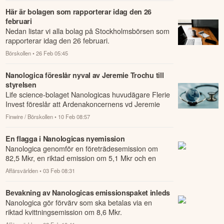
Här är bolagen som rapporterar idag den 26
februari
Nedan listar vi alla bolag på Stockholmsbörsen som
rapporterar idag den 26 februari.
Börskollen
• 26 Feb 05:45
Nanologica föreslår nyval av Jeremie Trochu till
styrelsen
Life science-bolaget Nanologicas huvudägare Flerie
Invest föreslår att Ardenakoncernens vd Jeremie
Trochu väljs till ny styrelseledamot i Na...
Finwire / Börskollen
• 10 Feb 08:57
En flagga i Nanologicas nyemission
Nanologica genomför en företrädesemission om
82,5 Mkr, en riktad emission om 5,1 Mkr och en
riktad kvittningsemission om 8,6 Mkr.
Affärsvärlden
• 03 Feb 08:31
Bevakning av Nanologicas emissionspaket inleds
Nanologica gör förvärv som ska betalas via en
riktad kvittningsemission om 8,6 Mkr.