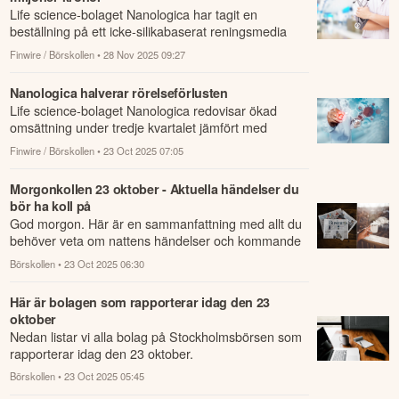
Life science-bolaget Nanologica har tagit en
beställning på ett icke-silikabaserat reningsmedia
från en kund i Asien till ett värde av omkri...
Finwire / Börskollen
• 28 Nov 2025 09:27
Nanologica halverar rörelseförlusten
Life science-bolaget Nanologica redovisar ökad
omsättning under tredje kvartalet jämfört med
samma period året innan.
Finwire / Börskollen
• 23 Oct 2025 07:05
Morgonkollen 23 oktober - Aktuella händelser du
bör ha koll på
God morgon. Här är en sammanfattning med allt du
behöver veta om nattens händelser och kommande
dagens viktigaste händelser på börsen.
Börskollen
• 23 Oct 2025 06:30
Här är bolagen som rapporterar idag den 23
oktober
Nedan listar vi alla bolag på Stockholmsbörsen som
rapporterar idag den 23 oktober.
Börskollen
• 23 Oct 2025 05:45