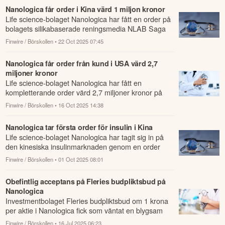
Nanologica får order i Kina värd 1 miljon kronor
Life science-bolaget Nanologica har fått en order på
bolagets silikabaserade reningsmedia NLAB Saga
från en ny distributionspartner i Kina.
Finwire / Börskollen
• 22 Oct 2025 07:45
Nanologica får order från kund i USA värd 2,7
miljoner kronor
Life science-bolaget Nanologica har fått en
kompletterande order värd 2,7 miljoner kronor på
bolagets silikabaserade reningsmedia NLAB Sag...
Finwire / Börskollen
• 16 Oct 2025 14:38
Nanologica tar första order för insulin i Kina
Life science-bolaget Nanologica har tagit sig in på
den kinesiska insulinmarknaden genom en order
värd cirka 2 miljoner kronor på bolagets s...
Finwire / Börskollen
• 01 Oct 2025 08:01
Obefintlig acceptans på Fleries budpliktsbud på
Nanologica
Investmentbolaget Fleries budpliktsbud om 1 krona
per aktie i Nanologica fick som väntat en blygsam
acceptans.
Finwire / Börskollen
• 16 Jul 2025 06:23