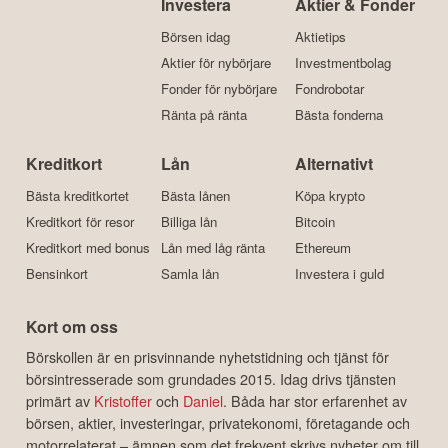
Investera
Aktier & Fonder
Börsen idag
Aktietips
Aktier för nybörjare
Investmentbolag
Fonder för nybörjare
Fondrobotar
Ränta på ränta
Bästa fonderna
Kreditkort
Lån
Alternativt
Bästa kreditkortet
Bästa lånen
Köpa krypto
Kreditkort för resor
Billiga lån
Bitcoin
Kreditkort med bonus
Lån med låg ränta
Ethereum
Bensinkort
Samla lån
Investera i guld
Kort om oss
Börskollen är en prisvinnande nyhetstidning och tjänst för
börsintresserade som grundades 2015. Idag drivs tjänsten
primärt av
Kristoffer
och
Daniel
. Båda har stor erfarenhet av
börsen, aktier, investeringar, privatekonomi, företagande och
motorrelaterat – ämnen som det frekvent skrivs nyheter om till