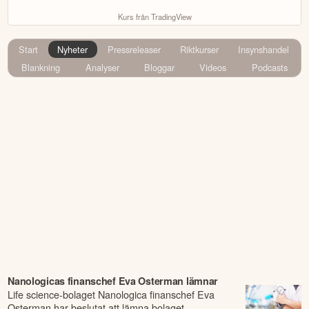
Kurs från TradingView
Start
Nyheter
Pressreleaser
Riktkurser
Insynshandel
Blankning
Analyser
Bloggar
Videos
Podcasts
Nanologicas finanschef Eva Osterman lämnar
Life science-bolaget Nanologica finanschef Eva
Osterman har beslutat att lämna bolaget.