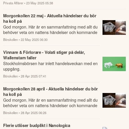
Nanologicas a...
Privata Affärer
• 23 May 2025 05:38
Morgonkollen 22 maj - Aktuella händelser du bör
ha koll på
God morgon. Här är en sammanfattning med allt du
behöver veta om nattens händelser och kommande
dagens viktigaste händelser på börsen.
Börskollen
• 22 May 2025 06:30
Vinnare & Förlorare - Volati stiger på delår,
Wallenstam faller
Stockholmsbörsen har inlett handelsveckan med en
uppgång.
Börskollen
• 28 Apr 2025 07:41
Morgonkollen 28 april - Aktuella händelser du bör
ha koll på
God morgon. Här är en sammanfattning med allt du
behöver veta om nattens händelser och kommande
dagens viktigaste händelser på börsen.
Börskollen
• 28 Apr 2025 06:26
Flerie utlöser budplikt i Nanologica