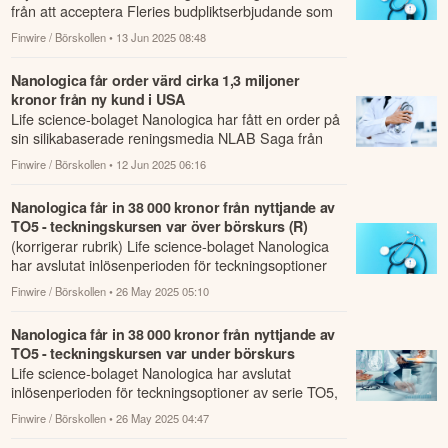
från att acceptera Fleries budpliktserbjudande som
lämnades 23 maj.
Finwire / Börskollen
• 13 Jun 2025 08:48
Nanologica får order värd cirka 1,3 miljoner
kronor från ny kund i USA
Life science-bolaget Nanologica har fått en order på
sin silikabaserade reningsmedia NLAB Saga från
en ny kund i USA.
Finwire / Börskollen
• 12 Jun 2025 06:16
Nanologica får in 38 000 kronor från nyttjande av
TO5 - teckningskursen var över börskurs (R)
(korrigerar rubrik) Life science-bolaget Nanologica
har avslutat inlösenperioden för teckningsoptioner
av serie TO5, där totalt 12 586 optio...
Finwire / Börskollen
• 26 May 2025 05:10
Nanologica får in 38 000 kronor från nyttjande av
TO5 - teckningskursen var under börskurs
Life science-bolaget Nanologica har avslutat
inlösenperioden för teckningsoptioner av serie TO5,
där totalt 12 586 optioner nyttjades, motsv...
Finwire / Börskollen
• 26 May 2025 04:47