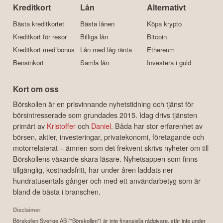
Kreditkort
Lån
Alternativt
Bästa kreditkortet
Bästa lånen
Köpa krypto
Kreditkort för resor
Billiga lån
Bitcoin
Kreditkort med bonus
Lån med låg ränta
Ethereum
Bensinkort
Samla lån
Investera i guld
Kort om oss
Börskollen är en prisvinnande nyhetstidning och tjänst för
börsintresserade som grundades 2015. Idag drivs tjänsten
primärt av
Kristoffer
och
Daniel
. Båda har stor erfarenhet av
börsen, aktier, investeringar, privatekonomi, företagande och
motorrelaterat – ämnen som det frekvent skrivs nyheter om till
Börskollens växande skara läsare. Nyhetsappen som finns
tillgänglig, kostnadsfritt, har under åren laddats ner
hundratusentals gånger och med ett användarbetyg som är
bland de bästa i branschen.
Disclaimer
Börskollen Sverige AB ("Börskollen") är inte finansiella rådgivare, står inte under