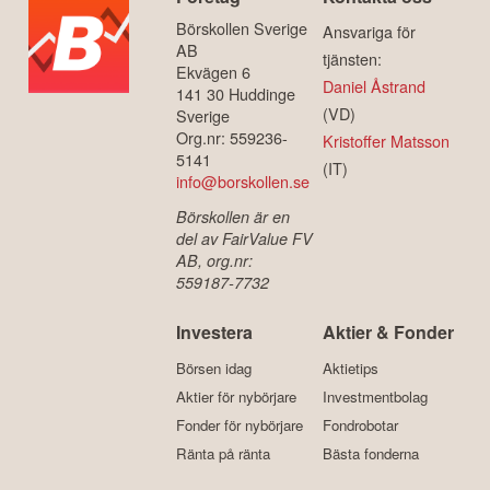
Börskollen Sverige
Ansvariga för
AB
tjänsten:
Ekvägen 6
Daniel Åstrand
141 30 Huddinge
(VD)
Sverige
Org.nr: 559236-
Kristoffer Matsson
5141
(IT)
info@borskollen.se
Börskollen är en
del av FairValue FV
AB, org.nr:
559187-7732
Investera
Aktier & Fonder
Börsen idag
Aktietips
Aktier för nybörjare
Investmentbolag
Fonder för nybörjare
Fondrobotar
Ränta på ränta
Bästa fonderna