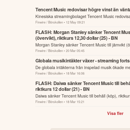
Tencent Music redovisar högre vinst än vänt
Kinesiska streamingbolaget Tencent Music redovisa
Finwire / Börskollen
• 12 May 09:21
än förväntat under det första kvartalet.
FLASH: Morgan Stanley sänker Tencent Music 
(övervikt), riktkurs 12,30 dollar (25) - BN
Morgan Stanley sänker Tencent Music till jämvikt (öv
Finwire / Börskollen
• 20 Mar 05:45
12,30 dollar (25) - BN.
Globala musikintäkter växer - streaming forts
De globala intäkterna från inspelad musik ökade med
Finwire / Börskollen
• 18 Mar 16:06
31,7 miljarder dollar 2025, enligt IFPI:s Global Mus
FLASH: Daiwa sänker Tencent Music till behål
riktkurs 12 dollar (21) - BN
Daiwa sänker Tencent Music till behåll (köp), riktkur
Finwire / Börskollen
• 18 Mar 15:21
BN.
Visa fler