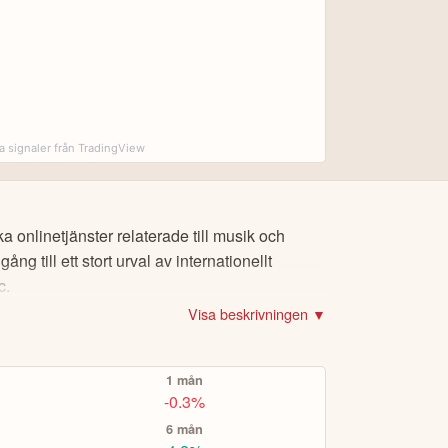
rna.
et och adress.
a signaler från TradingView
ch PayPal.
r för
CopyTrading
eller
Smart Portfolios
för
 onlinetjänster relaterade till musik och
g till ett stort urval av internationellt
t.ex Volvo-aktien eller Bitcoin), om du vill köpa
c.
Visa beskrivningen ▼
er via eToro Academy, nyheter, smidiga verktyg
1 mån
A TOPPINVESTERARE
-0.3%
6 mån