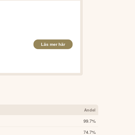
Andel
99.7
%
74.7
%