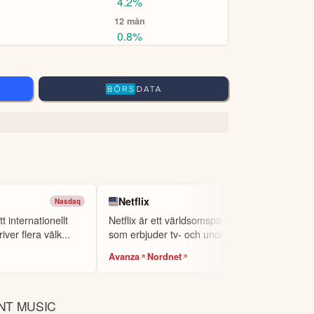
4.2%
12 mån
0.8%
Netflix
Nasdaq
Nasdaq
t internationellt
Netflix är ett världsomspännande företag
ver flera välk...
som erbjuder tv- och underhållningstjän...
Avanza
Nordnet
NT MUSIC