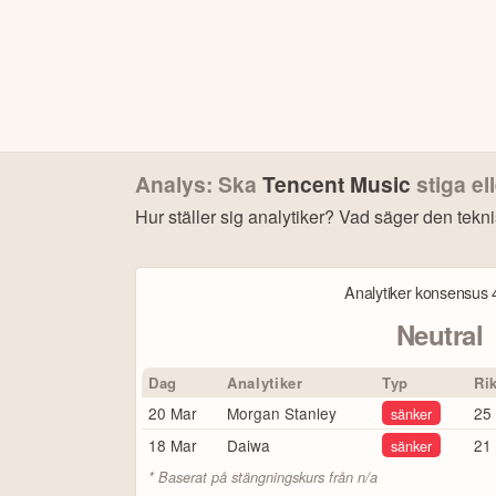
Analys: Ska
Tencent Music
stiga ell
Hur ställer sig analytiker? Vad säger den tekn
Bonu
Analytiker konsensus
Neutral
Dag
Analytiker
Typ
Ri
20 Mar
Morgan Stanley
25 
sänker
4
18 Mar
Daiwa
21
sänker
* Baserat på stängningskurs från
n/a