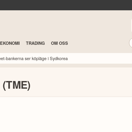
TEKONOMI
TRADING
OM OSS
reet-bankerna ser köpläge i Sydkorea
e (TME)