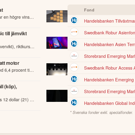
at
Fond
r en högre vinst
Handelsbanken Tillväxtm
Swedbank Robur Asienfo
till jämvikt
Handelsbanken Asien Te
ervikt), riktkurs
Storebrand Emerging Mark
att motor
Swedbank Robur Access 
 6,4 procent till
ic Report 2026.
Handelsbanken Emerging 
l (köp),
Storebrand Emerging Mar
s 12 dollar (21) -
Handelsbanken Global Inde
* Svenska fonder exkl. specialfonder.