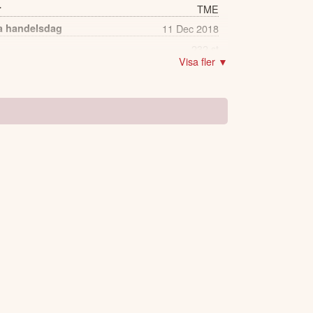
r
TME
a handelsdag
11 Dec 2018
232 st
Visa fler ▼