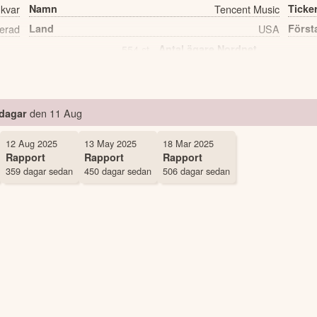
 kvar
Namn
Tencent Music
Ticke
erad
Land
USA
Först
554 st
Antal ägare Nordnet
den
11 Aug
 dagar
12 Aug 2025
13 May 2025
18 Mar 2025
Rapport
Rapport
Rapport
359 dagar sedan
450 dagar sedan
506 dagar sedan