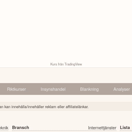
Kurs från TradingView
Riktkurser
Insynshandel
Blankning
Analyser
n kan innehålla/innehåller reklam eller affiliatelänkar.
eknik
Bransch
Internettjänster
Lista