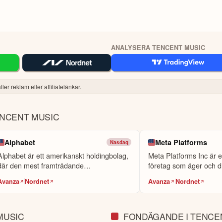
ANALYSERA TENCENT MUSIC
ler reklam eller affiliatelänkar.
ENCENT MUSIC
Alphabet
Meta Platforms
Nasdaq
Alphabet är ett amerikanskt holdingbolag,
Meta Platforms Inc är et
där den mest framträdande
företag som äger och dri
verksamheten...
Avanza
Nordnet
Avanza
Nordnet
MUSIC
FONDÄGANDE I TENCE