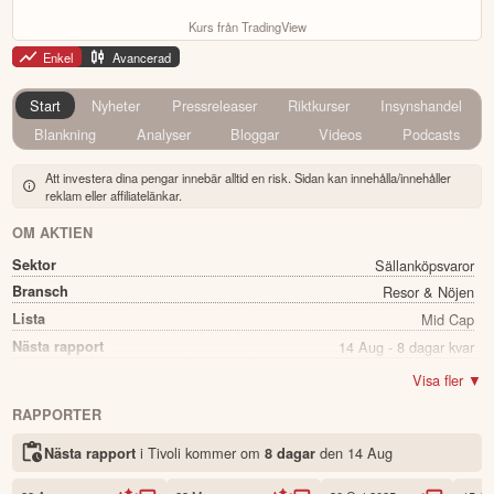
Kurs från TradingView
Enkel
Avancerad
Start
Nyheter
Pressreleaser
Riktkurser
Insynshandel
Blankning
Analyser
Bloggar
Videos
Podcasts
Att investera dina pengar innebär alltid en risk. Sidan kan innehålla/innehåller
reklam eller affiliatelänkar.
OM AKTIEN
Sektor
Sällanköpsvaror
Bransch
Resor & Nöjen
Lista
Mid Cap
Nästa rapport
14 Aug - 8 dagar kvar
Utdelning
Ja
Visa fler ▼
Direkavkastning
0.87%
RAPPORTER
Utdelning summa
5.50
i Tivoli kommer
om
den
14 Aug
Nästa rapport
8 dagar
Namn
Tivoli
Ticker
TIV