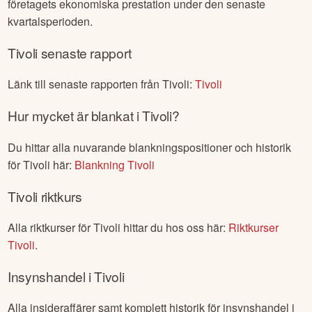
företagets ekonomiska prestation under den senaste
kvartalsperioden.
Tivoli
senaste rapport
Länk till senaste rapporten från
Tivoli
:
Tivoli
Hur mycket är blankat i
Tivoli
?
Du hittar alla nuvarande blankningspositioner och historik
för
Tivoli
här:
Blankning
Tivoli
Tivoli
riktkurs
Alla riktkurser för
Tivoli
hittar du hos oss här:
Riktkurser
Tivoli
.
Insynshandel i
Tivoli
Alla insideraffärer samt komplett historik för insynshandel i