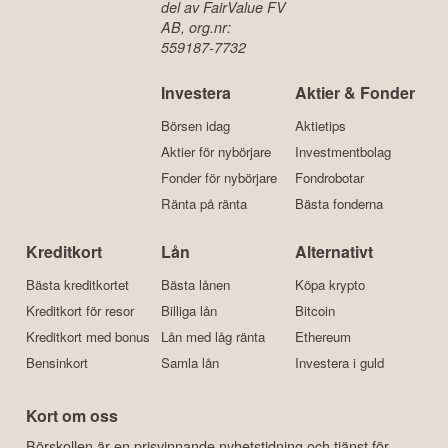
del av FairValue FV
AB, org.nr:
559187-7732
Investera
Aktier & Fonder
Börsen idag
Aktietips
Aktier för nybörjare
Investmentbolag
Fonder för nybörjare
Fondrobotar
Ränta på ränta
Bästa fonderna
Kreditkort
Lån
Alternativt
Bästa kreditkortet
Bästa lånen
Köpa krypto
Kreditkort för resor
Billiga lån
Bitcoin
Kreditkort med bonus
Lån med låg ränta
Ethereum
Bensinkort
Samla lån
Investera i guld
Kort om oss
Börskollen är en prisvinnande nyhetstidning och tjänst för