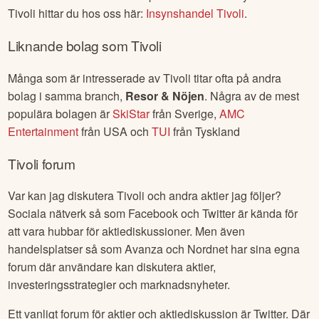
Tivoli
hittar du hos oss här:
Insynshandel
Tivoli
.
Liknande bolag som
Tivoli
Många som är intresserade av
Tivoli
titar ofta på andra
bolag i samma branch,
Resor & Nöjen
. Några av de mest
populära bolagen är
SkiStar
från
Sverige
,
AMC
Entertainment
från
USA
och
TUI
från
Tyskland
Tivoli
forum
Var kan jag diskutera
Tivoli
och andra aktier jag följer?
Sociala nätverk så som Facebook och Twitter är kända för
att vara hubbar för aktiediskussioner. Men även
handelsplatser så som Avanza och Nordnet har sina egna
forum där användare kan diskutera aktier,
investeringsstrategier och marknadsnyheter.
Ett vanligt forum för aktier och aktiediskussion är Twitter. Där