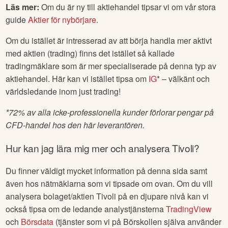
Läs mer:
Om du är ny till aktiehandel tipsar vi om vår stora
guide
Aktier för nybörjare
.
Om du istället är intresserad av att börja handla mer aktivt
med aktien (trading) finns det istället så kallade
tradingmäklare som är mer specialiserade på denna typ av
aktiehandel. Här kan vi istället tipsa om
IG
* – välkänt och
världsledande inom just trading!
*
72% av alla icke-professionella kunder förlorar pengar på
CFD-handel hos den här leverantören.
Hur kan jag lära mig mer och analysera
Tivoli
?
Du finner väldigt mycket information på denna sida samt
även hos nätmäklarna som vi tipsade om ovan. Om du vill
analysera bolaget/aktien
Tivoli
på en djupare nivå kan vi
också tipsa om de ledande analystjänsterna
TradingView
och
Börsdata
(tjänster som vi på Börskollen själva använder