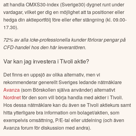
att handla OMXS30-index (Sverige30) dygnet runt under
vardagar, vilket ger dig en möjlighet att ta positioner eller
hedga din aktieportfölj före eller efter stängning (kl. 09.00-
17.30).
72% av alla icke-professionella kunder förlorar pengar på
CFD-handel hos den här leverantören.
Var kan jag investera i
Tivoli
aktie?
Det finns en uppsjö av olika alternativ, men vi
rekommenderar generellt Sveriges ledande nätmäklare
Avanza
(som Börskollen själva använder) alternativt
Nordnet
för den som vill börja handla med aktier i
Tivoli
.
Hos dessa nätmäklare kan du även se
Tivoli
aktiekurs samt
hitta ytterligare bra information om bolaget/aktien, som
exempelvis omsättning, P/E-tal eller utdelning (och även
Avanza forum för diskussion med andra).