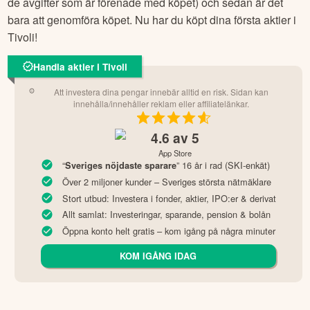
de avgifter som är förenade med köpet) och sedan är det
bara att genomföra köpet. Nu har du köpt dina första aktier i
Tivoli
!
Handla aktier i Tivoli
Att investera dina pengar innebär alltid en risk. Sidan kan
innehålla/innehåller reklam eller affiliatelänkar.
4.6
av 5
App Store
“
” 16 år i rad (SKI-enkät)
Sveriges nöjdaste sparare
Över 2 miljoner kunder – Sveriges största nätmäklare
Stort utbud: Investera i fonder, aktier, IPO:er & derivat
Allt samlat: Investeringar, sparande, pension & bolån
Öppna konto helt gratis – kom igång på några minuter
KOM IGÅNG IDAG