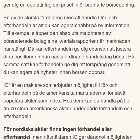
ger dig en uppfattning om priset inför ordinarie börsöppning.
En av de största fördelarna med att handla i för- och
efterhandeln är att du kan agera snabbt på ny information.
Till exempel släpper den absoluta majoriteten av
börsnoterade bolag sina kvartalsrapporter när marknaden
har stängt. Då kan efterhandeln ge dig chansen att justera
dina positioner innan nästa ordinarie handelsdag börjar. På
samma sätt kan förhandeln ge dig ett försprång genom att
du kan agera på nyheter innan börsen öppnar.
IG* är en mäklare som erbjuder möjlighet till för- och
efterhandeln på de amerikanska marknaderna, för såväl
populära aktier som index. Hos dem kan du handla på fler
än 70 stora amerikanska aktier under både förhandeln och
efterhandeln.
För nordiska aktier finns ingen förhandel eller
efterhandel
, men nätmäklaren IG ger däremot möjligheten