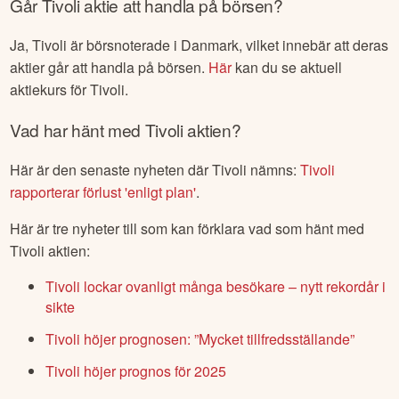
Går
Tivoli
aktie att handla på börsen?
Ja,
Tivoli
är börsnoterade
i Danmark
, vilket innebär att deras
aktier går att handla på börsen.
Här
kan du se aktuell
aktiekurs för
Tivoli
.
Vad har hänt med
Tivoli
aktien?
Här är den senaste nyheten där
Tivoli
nämns:
Tivoli
rapporterar förlust 'enligt plan'
.
Här är tre nyheter till som kan förklara vad som hänt med
Tivoli
aktien:
Tivoli lockar ovanligt många besökare – nytt rekordår i
sikte
Tivoli höjer prognosen: ”Mycket tillfredsställande”
Tivoli höjer prognos för 2025