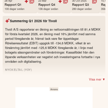
28 Apr
23 Mar
30 Oct 2025
15 Au
Status
Noterad
Rapport
Q1
Rapport
Q4
Rapport
Q3
Rap
100 dagar sedan
136 dagar sedan
280 dagar sedan
356 d
Land
Danmark
Första handelsdag
01 Jan 1997
Summering
Q1 2026
för
Tivoli
Antal ägare Avanza
88 st
Antal ägare Nordnet
2,902 st
Tivoli A/S rapporterar en ökning av nettoomsättningen till 81,4 MDKK
för första kvartalet 2026, en ökning med 16% jämfört med samma
Källa:
Börsdata
period föregående år, främst tack vare fler öppetdagar.
Rörelseresultatet (EBIT) uppgick till -134,6 MDKK, vilket är en
försämring jämfört med -125,6 MDKK föregående år, i linje med
bolagets säsongsmönster och förväntningar. Kassaflödet från den
löpande verksamheten var negativt och investeringarna fortsatte i nya
områden och digitalisering.
NYCKELTAL (YOY)
81,4 MDKK
(69,9)
Omsättning
16.4
%
Visa mer ▼
−134,6 MDKK
(−125,6)
Resultat
−105,7 MDKK
(−98,8)
EBITDA
−81,4 MDKK
(−60,3)
Kassaflöde från den löpande verksamheten
11 %
(12)
Rörelsemarginal (EBIT-marginal)
-1.0