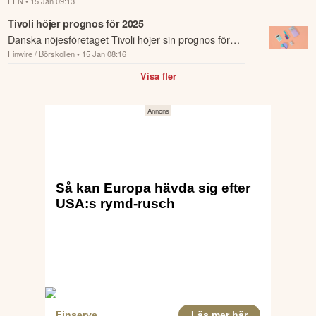
EFN
• 15 Jan 09:13
resultatförväntningarna för 2025 och presenterar en
guidning för 2026.
Tivoli höjer prognos för 2025
Danska nöjesföretaget Tivoli höjer sin prognos för
Finwire / Börskollen
• 15 Jan 08:16
2025 efter en stark julsäsong och räknar nu med en
omsättning på 1 345 miljoner danska kr...
Visa fler