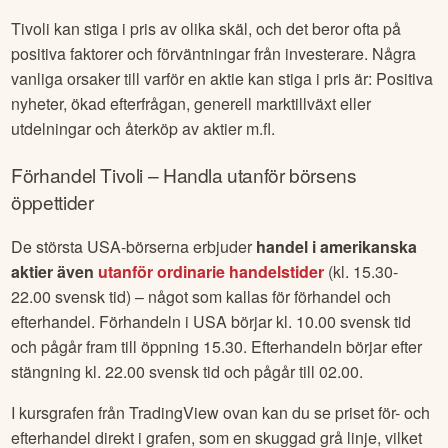
Tivoli
kan stiga i pris av olika skäl, och det beror ofta på
positiva faktorer och förväntningar från investerare. Några
vanliga orsaker till varför en aktie kan stiga i pris är: Positiva
nyheter, ökad efterfrågan, generell marktillväxt eller
utdelningar och återköp av aktier m.fl.
Förhandel
Tivoli
– Handla utanför börsens
öppettider
De största USA-börserna erbjuder
handel i amerikanska
aktier även
utanför ordinarie handelstider
(kl. 15.30-
22.00 svensk tid) – något som kallas för förhandel och
efterhandel. Förhandeln i USA börjar kl. 10.00 svensk tid
och pågår fram till öppning 15.30. Efterhandeln börjar efter
stängning kl. 22.00 svensk tid och pågår till 02.00.
I kursgrafen från TradingView ovan kan du se priset för- och
efterhandel direkt i grafen, som en skuggad grå linje, vilket