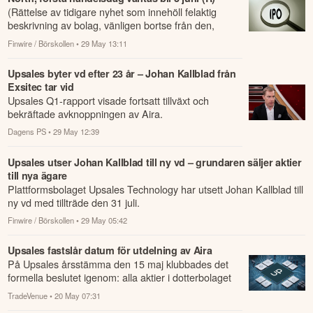
(Rättelse av tidigare nyhet som innehöll felaktig
beskrivning av bolag, vänligen bortse från den,
handlar om ett annat bolag) Upsales-avknop...
Finwire / Börskollen
• 29 May 13:11
Upsales byter vd efter 23 år – Johan Kallblad från
Exsitec tar vid
Upsales Q1-rapport visade fortsatt tillväxt och
bekräftade avknoppningen av Aira.
Dagens PS
• 29 May 12:39
Upsales utser Johan Kallblad till ny vd – grundaren säljer aktier
till nya ägare
Plattformsbolaget Upsales Technology har utsett Johan Kallblad till
ny vd med tillträde den 31 juli.
Finwire / Börskollen
• 29 May 05:42
Upsales fastslår datum för utdelning av Aira
På Upsales årsstämma den 15 maj klubbades det
formella beslutet igenom: alla aktier i dotterbolaget
Aira delas ut till Upsales aktieägare oc...
TradeVenue
• 20 May 07:31