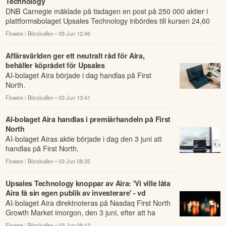
Technology
DNB Carnegie mäklade på tisdagen en post på 250 000 aktier i
plattformsbolaget Upsales Technology inbördes till kursen 24,60
kronor per akti...
Finwire / Börskollen
• 09 Jun 12:46
Affärsvärlden ger ett neutralt råd för Aira,
behåller köprådet för Upsales
AI-bolaget Aira började i dag handlas på First
North.
Finwire / Börskollen
• 03 Jun 13:41
AI-bolaget Aira handlas i premiärhandeln på First
North
AI-bolaget Airas aktie började i dag den 3 juni att
handlas på First North.
Finwire / Börskollen
• 03 Jun 08:35
Upsales Technology knoppar av Aira: 'Vi ville låta
Aira få sin egen publik av investerare' - vd
AI-bolaget Aira direktnoteras på Nasdaq First North
Growth Market imorgon, den 3 juni, efter att ha
knoppats av från Upsales.
Finwire / Börskollen
• 02 Jun 08:13