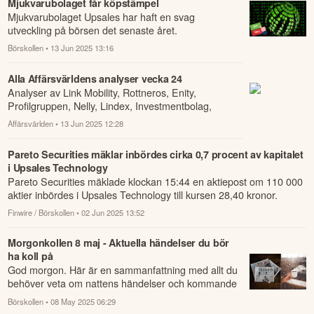
Mjukvarubolaget får köpstämpel
Mjukvarubolaget Upsales har haft en svag
utveckling på börsen det senaste året.
Börskollen
• 13 Jun 2025 13:16
Alla Affärsvärldens analyser vecka 24
Analyser av Link Mobility, Rottneros, Enity,
Profilgruppen, Nelly, Lindex, Investmentbolag,
Gullberg Jansson, Rusta, Clas Ohlson, ABAS
Affärsvärlden
• 13 Jun 2025 12:28
Prot...
Pareto Securities mäklar inbördes cirka 0,7 procent av kapitalet
i Upsales Technology
Pareto Securities mäklade klockan 15:44 en aktiepost om 110 000
aktier inbördes i Upsales Technology till kursen 28,40 kronor.
Finwire / Börskollen
• 02 Jun 2025 13:52
Morgonkollen 8 maj - Aktuella händelser du bör
ha koll på
God morgon. Här är en sammanfattning med allt du
behöver veta om nattens händelser och kommande
dagens viktigaste händelser på börsen.
Börskollen
• 08 May 2025 06:29