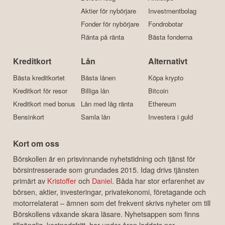
Aktier för nybörjare
Investmentbolag
Fonder för nybörjare
Fondrobotar
Ränta på ränta
Bästa fonderna
Kreditkort
Lån
Alternativt
Bästa kreditkortet
Bästa lånen
Köpa krypto
Kreditkort för resor
Billiga lån
Bitcoin
Kreditkort med bonus
Lån med låg ränta
Ethereum
Bensinkort
Samla lån
Investera i guld
Kort om oss
Börskollen är en prisvinnande nyhetstidning och tjänst för
börsintresserade som grundades 2015. Idag drivs tjänsten
primärt av
Kristoffer
och
Daniel
. Båda har stor erfarenhet av
börsen, aktier, investeringar, privatekonomi, företagande och
motorrelaterat – ämnen som det frekvent skrivs nyheter om till
Börskollens växande skara läsare. Nyhetsappen som finns
tillgänglig, kostnadsfritt, har under åren laddats ner