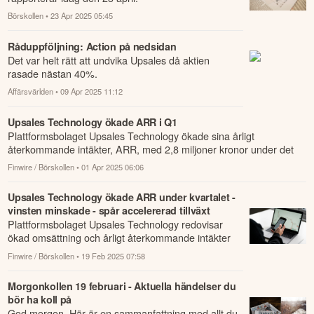
Börskollen
• 23 Apr 2025 05:45
Råduppföljning: Action på nedsidan
Det var helt rätt att undvika Upsales då aktien
rasade nästan 40%.
Affärsvärlden
• 09 Apr 2025 11:12
Upsales Technology ökade ARR i Q1
Plattformsbolaget Upsales Technology ökade sina årligt
återkommande intäkter, ARR, med 2,8 miljoner kronor under det
första kvartalet.
Finwire / Börskollen
• 01 Apr 2025 06:06
Upsales Technology ökade ARR under kvartalet -
vinsten minskade - spår accelererad tillväxt
Plattformsbolaget Upsales Technology redovisar
ökad omsättning och årligt återkommande intäkter
under det fjärde kvartalet jämfört med samma...
Finwire / Börskollen
• 19 Feb 2025 07:58
Morgonkollen 19 februari - Aktuella händelser du
bör ha koll på
God morgon. Här är en sammanfattning med allt du