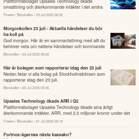
Plattformsbolaget Upsales Technology ökade
omsättning och återkommande intäkter i det andra
kvartalet.
Finwire / Börskollen
• 23 Jul 2025 06:32
Morgonkollen 23 juli - Aktuella händelser du bör
ha koll på
God morgon. Här är en sammanfattning med allt du
behöver veta om nattens händelser och kommande
dagens viktigaste händelser på börsen.
Börskollen
• 23 Jul 2025 06:22
Här är bolagen som rapporterar idag den 23 juli
Nedan listar vi alla bolag på Stockholmsbörsen som
rapporterar idag den 23 juli.
Börskollen
• 23 Jul 2025 05:45
Upsales Technology ökade ARR i Q2
Plattformsbolaget Upsales Technology ökade sina årligt
återkommande intäkter, ARR, med 2,0 miljoner kronor under det
andra kvartalet.
Finwire / Börskollen
• 01 Jul 2025 06:19
Fortnox-ägarnas nästa kassako?