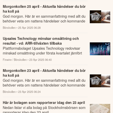
Morgonkollen 25 april - Aktuella händelser du bör
ha koll på
God morgon. Här är en sammanfattning med allt du
behöver veta om nattens händelser och kommande
dagens viktigaste händelser på börsen.
Börskollen
• 25 Apr 2025 06:28
Upsales Technology minskar omsättning och
resultat - vd: ARR-tillväxten tillbaka
Plattformsbolaget Upsales Technology redovisar
minskad omsättning under första kvartalet jämfört
med samma period året innan.
Finwire / Börskollen
• 23 Apr 2025 06:40
Morgonkollen 23 april - Aktuella händelser du bör
ha koll på
God morgon. Här är en sammanfattning med allt du
behöver veta om nattens händelser och kommande
dagens viktigaste händelser på börsen.
Börskollen
• 23 Apr 2025 06:24
Här är bolagen som rapporterar idag den 23 april
Nedan listar vi alla bolag på Stockholmsbörsen som
rapporterar idag den 23 april.