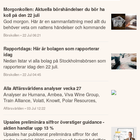
Morgonkollen: Aktuella börshändelser du bör ha
koll på den 22 juli
God morgon. Här är en sammanfattning med allt du
behöver veta om nattens händelser och kommande
dagens viktigaste händelser på börsen.
Börskollen
• 22 Jul 06:21
Rapportdags: Här är bolagen som rapporterar
idag
Nedan listar vi alla bolag på Stockholmsbörsen som
rapporterar idag den 22 juli.
Börskollen
• 22 Jul 04:45
Alla Affärsvärldens analyser vecka 27
Analyser av Humana, Ambea, Viva Wine Group,
Train Alliance, Volati, Knowit, Polar Resources,
Norion, Indutrade, Ellos, Devyser, Boliden och ...
Affärsvärlden
• 03 Jul 12:22
Upsales preliminära siffror överstiger guidance -
aktien handlar upp 13 %
Upsales har publicerat preliminära siffror för det
andra kvartalet 2026 som pekar på fortsatt tvåsiffrig