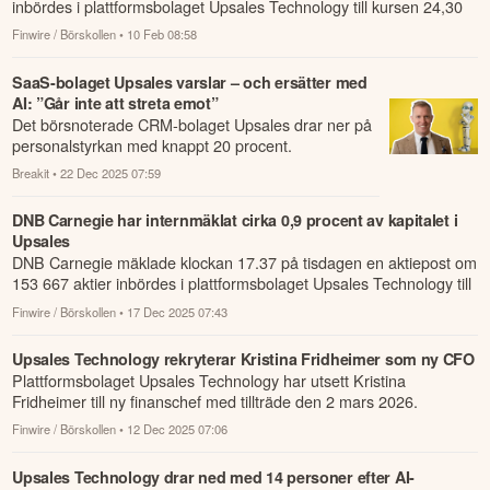
inbördes i plattformsbolaget Upsales Technology till kursen 24,30
kronor.
Finwire / Börskollen
• 10 Feb 08:58
SaaS-bolaget Upsales varslar – och ersätter med
AI: ”Går inte att streta emot”
Det börsnoterade CRM-bolaget Upsales drar ner på
personalstyrkan med knappt 20 procent.
Breakit
• 22 Dec 2025 07:59
DNB Carnegie har internmäklat cirka 0,9 procent av kapitalet i
Upsales
DNB Carnegie mäklade klockan 17.37 på tisdagen en aktiepost om
153 667 aktier inbördes i plattformsbolaget Upsales Technology till
kursen 29...
Finwire / Börskollen
• 17 Dec 2025 07:43
Upsales Technology rekryterar Kristina Fridheimer som ny CFO
Plattformsbolaget Upsales Technology har utsett Kristina
Fridheimer till ny finanschef med tillträde den 2 mars 2026.
Finwire / Börskollen
• 12 Dec 2025 07:06
Upsales Technology drar ned med 14 personer efter AI-