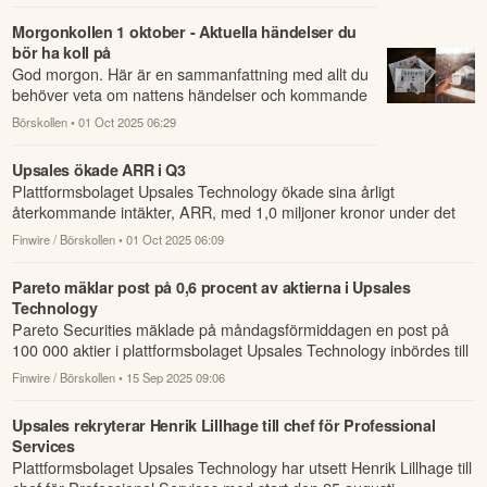
Morgonkollen 1 oktober - Aktuella händelser du
bör ha koll på
God morgon. Här är en sammanfattning med allt du
behöver veta om nattens händelser och kommande
dagens viktigaste händelser på börsen.
Börskollen
• 01 Oct 2025 06:29
Upsales ökade ARR i Q3
Plattformsbolaget Upsales Technology ökade sina årligt
återkommande intäkter, ARR, med 1,0 miljoner kronor under det
tredje kvartalet.
Finwire / Börskollen
• 01 Oct 2025 06:09
Pareto mäklar post på 0,6 procent av aktierna i Upsales
Technology
Pareto Securities mäklade på måndagsförmiddagen en post på
100 000 aktier i plattformsbolaget Upsales Technology inbördes till
kursen 33,45...
Finwire / Börskollen
• 15 Sep 2025 09:06
Upsales rekryterar Henrik Lillhage till chef för Professional
Services
Plattformsbolaget Upsales Technology har utsett Henrik Lillhage till