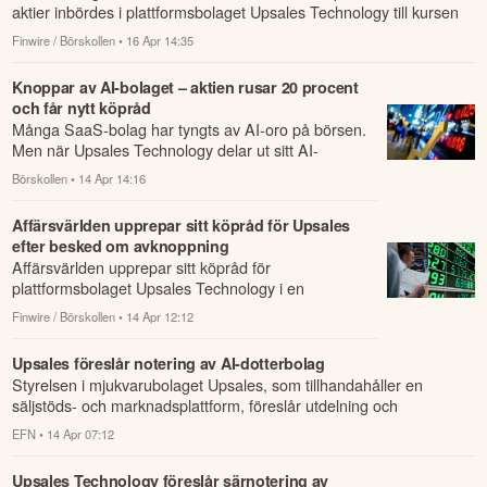
aktier inbördes i plattformsbolaget Upsales Technology till kursen
25,50 kronor.
Finwire / Börskollen
• 16 Apr 14:35
Knoppar av AI-bolaget – aktien rusar 20 procent
och får nytt köpråd
Många SaaS-bolag har tyngts av AI-oro på börsen.
Men när Upsales Technology delar ut sitt AI-
dotterbolag Aira till aktieägarna svarar markna...
Börskollen
• 14 Apr 14:16
Affärsvärlden upprepar sitt köpråd för Upsales
efter besked om avknoppning
Affärsvärlden upprepar sitt köpråd för
plattformsbolaget Upsales Technology i en
kommentar på tisdagen.
Finwire / Börskollen
• 14 Apr 12:12
Upsales föreslår notering av AI-dotterbolag
Styrelsen i mjukvarubolaget Upsales, som tillhandahåller en
säljstöds- och marknadsplattform, föreslår utdelning och
separatnotering av Upsa...
EFN
• 14 Apr 07:12
Upsales Technology föreslår särnotering av