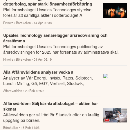
dotterbolag, spår stark lönsamhetsförbättring
Plattformsbolaget Upsales Technologys styrelse
föreslår att samtliga aktier i dotterbolaget AI
Revenue Assistant Software (Aira) delas ut ti...
Finwire / Börskollen
• 14 Apr 06:38
Upsales Technology senarelägger årsredovisning och
årsstämma
Plattformsbolaget Upsales Technologys publicering av
årsredovisningen för 2025 har försenats av administrativa skäl.
Finwire / Börskollen
• 01 Apr 05:19
Alla Affärsvärldens analyser vecka 8
Analyser av Vår Energi, Invisio, Ratos, Sdiptech,
Lundin Mining, G5, EG7, Vertiseit, Studsvik,
Upsales, Verisure, Garo, Cint, Sinch, Tagmast...
Affärsvärlden
• 20 Feb 12:59
Affärsvärlden: Sälj kärnkraftsbolaget – aktien har
skenat
Affärsvärlden ger säljråd för Studsvik efter en kraftig
uppgång på börsen.
Börskollen
• 18 Feb 14:03