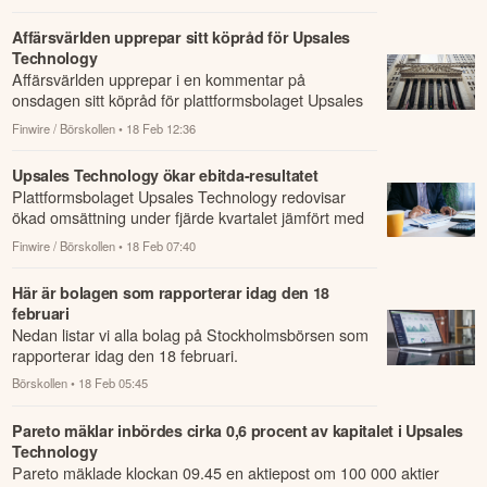
Affärsvärlden upprepar sitt köpråd för Upsales
Technology
Affärsvärlden upprepar i en kommentar på
onsdagen sitt köpråd för plattformsbolaget Upsales
Technology.
Finwire / Börskollen
• 18 Feb 12:36
Upsales Technology ökar ebitda-resultatet
Plattformsbolaget Upsales Technology redovisar
ökad omsättning under fjärde kvartalet jämfört med
samma period året innan.
Finwire / Börskollen
• 18 Feb 07:40
Här är bolagen som rapporterar idag den 18
februari
Nedan listar vi alla bolag på Stockholmsbörsen som
rapporterar idag den 18 februari.
Börskollen
• 18 Feb 05:45
Pareto mäklar inbördes cirka 0,6 procent av kapitalet i Upsales
Technology
Pareto mäklade klockan 09.45 en aktiepost om 100 000 aktier