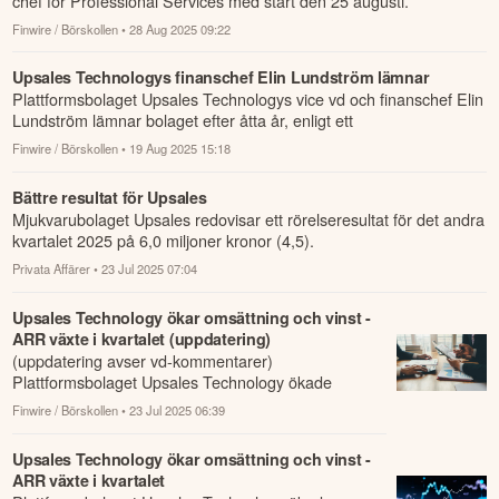
chef för Professional Services med start den 25 augusti.
Finwire / Börskollen
• 28 Aug 2025 09:22
Upsales Technologys finanschef Elin Lundström lämnar
Plattformsbolaget Upsales Technologys vice vd och finanschef Elin
Lundström lämnar bolaget efter åtta år, enligt ett
pressmeddelande.
Finwire / Börskollen
• 19 Aug 2025 15:18
Bättre resultat för Upsales
Mjukvarubolaget Upsales redovisar ett rörelseresultat för det andra
kvartalet 2025 på 6,0 miljoner kronor (4,5).
Privata Affärer
• 23 Jul 2025 07:04
Upsales Technology ökar omsättning och vinst -
ARR växte i kvartalet (uppdatering)
(uppdatering avser vd-kommentarer)
Plattformsbolaget Upsales Technology ökade
omsättning och återkommande intäkter i det andra
Finwire / Börskollen
• 23 Jul 2025 06:39
kvartalet.
Upsales Technology ökar omsättning och vinst -
ARR växte i kvartalet