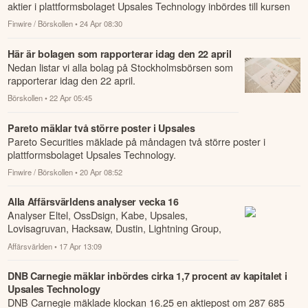
aktier i plattformsbolaget Upsales Technology inbördes till kursen
26,55 kronor pe...
Finwire / Börskollen
• 24 Apr 08:30
Här är bolagen som rapporterar idag den 22 april
Nedan listar vi alla bolag på Stockholmsbörsen som
rapporterar idag den 22 april.
Börskollen
• 22 Apr 05:45
Pareto mäklar två större poster i Upsales
Pareto Securities mäklade på måndagen två större poster i
plattformsbolaget Upsales Technology.
Finwire / Börskollen
• 20 Apr 08:52
Alla Affärsvärldens analyser vecka 16
Analyser Eltel, OssDsign, Kabe, Upsales,
Lovisagruvan, Hacksaw, Dustin, Lightning Group,
Kinnevik, Mildef, Lindex, Cibus Nordic, Atrium
Affärsvärlden
• 17 Apr 13:09
Ljun...
DNB Carnegie mäklar inbördes cirka 1,7 procent av kapitalet i
Upsales Technology
DNB Carnegie mäklade klockan 16.25 en aktiepost om 287 685