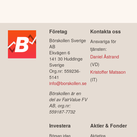
Företag
Kontakta oss
Börskollen Sverige
Ansvariga för
AB
tjänsten:
Ekvägen 6
Daniel Åstrand
141 30 Huddinge
(VD)
Sverige
Org.nr: 559236-
Kristoffer Matsson
5141
(IT)
info@borskollen.se
Börskollen är en
del av FairValue FV
AB, org.nr:
559187-7732
Investera
Aktier & Fonder
Börsen idag
Aktietips