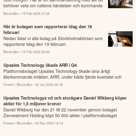
behöver veta om nattens händelser och kommande
dagens viktigaste händelser på börsen.
Börskollen
• 19 Feb 2025 07:28
Här är bolagen som rapporterar idag den 19
februari
Nedan listar vi alla bolag på Stockholmsbörsen som
rapporterar idag den 19 februari.
Börskollen
• 19 Feb 2025 05:45
Upsales Technology ökade ARR i Q4
Plattformsbolaget Upsales Technology ökade sina årligt
återkommande intäkter, ARR, under både fjärde kvartalet och
under det senaste året.
Finwire / Börskollen
• 02 Jan 2025 05:18
Upsales Technologys vd och storägare Daniel Wikberg köper
aktier för 1,5 miljoner kronor
Daniel Wikberg har den 21 till 22 november genom bolaget
Zenvestment Holding köpt 50 000 aktier i plattformsbolaget
Upsales Technology där h...
Finwire / Börskollen
• 22 Nov 2024 16:14