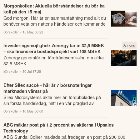
Morgonkollen: Aktuella börshändelser du bör ha
koll på den 15 maj
God morgon. Här är en sammanfattning med allt du
behöver veta om nattens händelser och kommande
dagens viktigaste händelser på börsen.
Börskollen
• 15 May 06:22
Investeringsmöjlighet: Zenergy tar in 32,5 MSEK
Annons
– ska finansiera bostadsprojekt värt 108 MSEK
Zenergy genomför en företrädesemission om cirka
32,5 MSEK.
Börskollen
• 30 Jul 17:28
Efter Silex succé – här är 7 börsnoteringar
marknaden väntar på
Silex Microsystems aktie mer än fördubblades på
sin första handelsdag, mitt i en vår präglad av
geopolitisk oro och svag riskaptit.
Börskollen
• 10 May 08:00
ABG mäklar post på 1,2 procent av aktierna i Upsales
Technology
ABG Sundal Collier mäklade på fredagen en post på 200 000