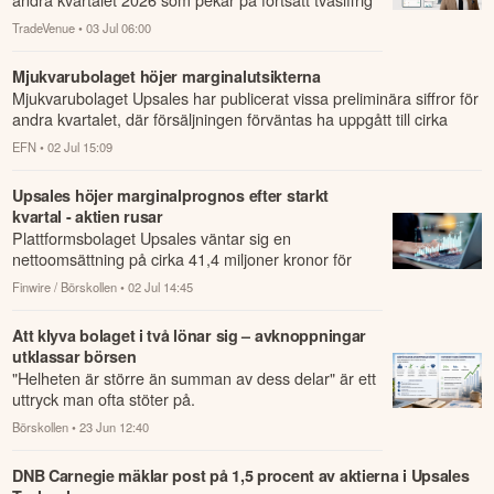
tillväxt och en EBITDA-marginal öve...
TradeVenue
• 03 Jul 06:00
Mjukvarubolaget höjer marginalutsikterna
Mjukvarubolaget Upsales har publicerat vissa preliminära siffror för
andra kvartalet, där försäljningen förväntas ha uppgått till cirka
41...
EFN
• 02 Jul 15:09
Upsales höjer marginalprognos efter starkt
kvartal - aktien rusar
Plattformsbolaget Upsales väntar sig en
nettoomsättning på cirka 41,4 miljoner kronor för
det andra kvartalet, en ökning med omkring 10,7
Finwire / Börskollen
• 02 Jul 14:45
pr...
Att klyva bolaget i två lönar sig – avknoppningar
utklassar börsen
"Helheten är större än summan av dess delar" är ett
uttryck man ofta stöter på.
Börskollen
• 23 Jun 12:40
DNB Carnegie mäklar post på 1,5 procent av aktierna i Upsales