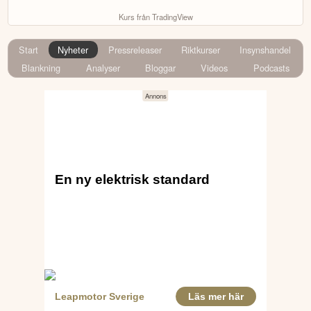
Kurs från TradingView
Start
Nyheter
Pressreleaser
Riktkurser
Insynshandel
Blankning
Analyser
Bloggar
Videos
Podcasts