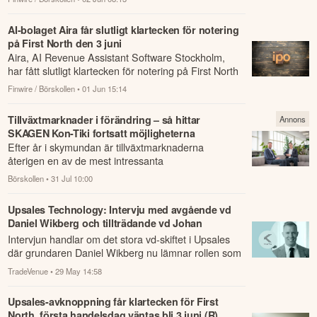
AI-bolaget Aira får slutligt klartecken för notering
på First North den 3 juni
Aira, AI Revenue Assistant Software Stockholm,
har fått slutligt klartecken för notering på First North
den 3 juni, enligt ett pressmeddelan...
Finwire / Börskollen
• 01 Jun 15:14
Tillväxtmarknader i förändring – så hittar
Annons
SKAGEN Kon-Tiki fortsatt möjligheterna
Efter år i skymundan är tillväxtmarknaderna
återigen en av de mest intressanta
investeringsmiljöerna.
Börskollen
• 31 Jul 10:00
Upsales Technology: Intervju med avgående vd
Daniel Wikberg och tillträdande vd Johan
Kallblad
Intervjun handlar om det stora vd-skiftet i Upsales
där grundaren Daniel Wikberg nu lämnar rollen som
vd efter 23 år och ersätts av Johan Ka...
TradeVenue
• 29 May 14:58
Upsales-avknoppning får klartecken för First
North, första handelsdag väntas bli 3 juni (R)