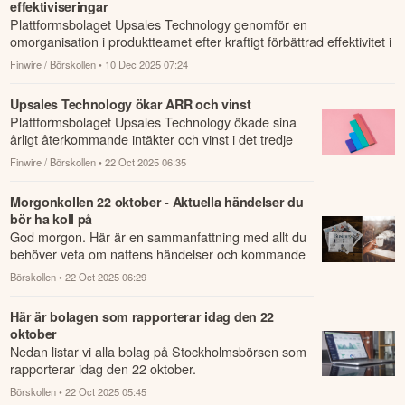
effektiviseringar
Plattformsbolaget Upsales Technology genomför en
omorganisation i produktteamet efter kraftigt förbättrad effektivitet i
utvecklingsarbetet ...
Finwire / Börskollen
• 10 Dec 2025 07:24
Upsales Technology ökar ARR och vinst
Plattformsbolaget Upsales Technology ökade sina
årligt återkommande intäkter och vinst i det tredje
kvartalet.
Finwire / Börskollen
• 22 Oct 2025 06:35
Morgonkollen 22 oktober - Aktuella händelser du
bör ha koll på
God morgon. Här är en sammanfattning med allt du
behöver veta om nattens händelser och kommande
dagens viktigaste händelser på börsen.
Börskollen
• 22 Oct 2025 06:29
Här är bolagen som rapporterar idag den 22
oktober
Nedan listar vi alla bolag på Stockholmsbörsen som
rapporterar idag den 22 oktober.
Börskollen
• 22 Oct 2025 05:45