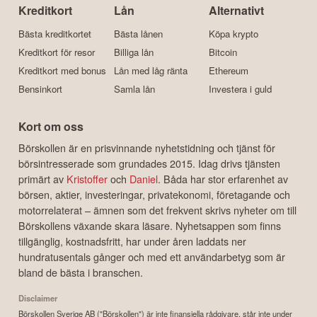
Kreditkort
Lån
Alternativt
Bästa kreditkortet
Bästa lånen
Köpa krypto
Kreditkort för resor
Billiga lån
Bitcoin
Kreditkort med bonus
Lån med låg ränta
Ethereum
Bensinkort
Samla lån
Investera i guld
Kort om oss
Börskollen är en prisvinnande nyhetstidning och tjänst för
börsintresserade som grundades 2015. Idag drivs tjänsten
primärt av
Kristoffer
och
Daniel
. Båda har stor erfarenhet av
börsen, aktier, investeringar, privatekonomi, företagande och
motorrelaterat – ämnen som det frekvent skrivs nyheter om till
Börskollens växande skara läsare. Nyhetsappen som finns
tillgänglig, kostnadsfritt, har under åren laddats ner
hundratusentals gånger och med ett användarbetyg som är
bland de bästa i branschen.
Disclaimer
Börskollen Sverige AB ("Börskollen") är inte finansiella rådgivare, står inte under