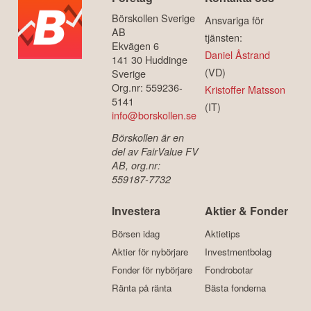
Börskollen Sverige
Ansvariga för
AB
tjänsten:
Ekvägen 6
Daniel Åstrand
141 30 Huddinge
(VD)
Sverige
Org.nr: 559236-
Kristoffer Matsson
5141
(IT)
info@borskollen.se
Börskollen är en
del av FairValue FV
AB, org.nr:
559187-7732
Investera
Aktier & Fonder
Börsen idag
Aktietips
Aktier för nybörjare
Investmentbolag
Fonder för nybörjare
Fondrobotar
Ränta på ränta
Bästa fonderna