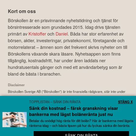
Kort om oss
Börskollen är en prisvinnande nyhetstidning och tjänst för
börsintresserade som grundades 2015. Idag drivs tjänsten
primärt av
Kristoffer
och
Daniel
. Båda har stor erfarenhet av
börsen, aktier, investeringar, privatekonomi, företagande och
motorrelaterat – ämnen som det frekvent skrivs nyheter om till
Börskollens växande skara läsare. Nyhetsappen som finns
tillgänglig, kostnadsfritt, har under åren laddats ner
hundratusentals gånger och med ett användarbetyg som är
bland de bästa i branschen.
Disclaimer
Börskollen Sverige AB ("Börskollen") är inte finansiella rådgivare, står inte under
finansinspektionens tillsyn och ger inga råd till dig. Detta innebär att
TOPPLISTAN – SÄNK DIN RÄNTA
STÄNG X
investeringsbeslut baserade på information som direkt eller indirekt härrörande
Sänk din kostnad – färsk granskning visar
från Börskollen eller personer med koppling till Börskollen, alltid fattas
bankerna med lägst bolåneränta just nu
självständigt av investeraren. Börskollen frånsäger sig allt ansvar för eventuell
förlust eller skada av vad slag det må vara som grundar sig på användandet av
Betalar du onödigt hög ränta för ditt bolån? Här är bankerna med lägsta
räntorna idag – och bästa tipsen på hur du lyckas sänka din boränta.
material härrörande från tjänsten Börskollen.
SÄNK DIN RÄNTA