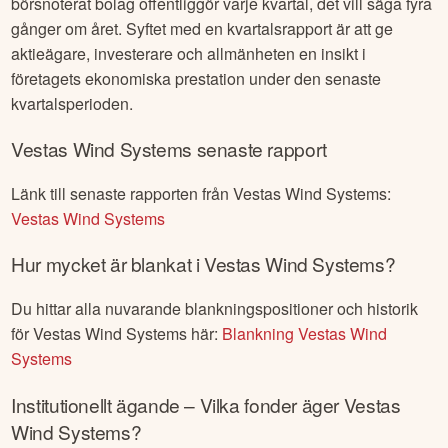
börsnoterat bolag offentliggör varje kvartal, det vill säga fyra
gånger om året. Syftet med en kvartalsrapport är att ge
aktieägare, investerare och allmänheten en insikt i
företagets ekonomiska prestation under den senaste
kvartalsperioden.
Vestas Wind Systems
senaste rapport
Länk till senaste rapporten från
Vestas Wind Systems
:
Vestas Wind Systems
Hur mycket är blankat i
Vestas Wind Systems
?
Du hittar alla nuvarande blankningspositioner och historik
för
Vestas Wind Systems
här:
Blankning
Vestas Wind
Systems
Institutionellt ägande – Vilka fonder äger
Vestas
Wind Systems
?