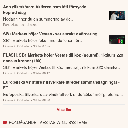
Analytikerkåren: Aktierna som fått förnyade
köpråd idag
Nedan finner du en summering av de
Börskollen
• 30 Jul 13:00
analysrekommendationer och riktkursförändringar
som har rapporterats om idag den 30 juli.
SB1 Markets höjer Vestas - ser attraktiv värdering
SB1 Markets höjer rekommendationen för
Finwire / Börskollen
• 30 Jul 07:55
vindkraftsbolaget Vestas till köp från neutral och höjer
samtidigt riktkursen till 220 danska kronor ...
FLASH: SB1 Markets höjer Vestas till köp (neutral), riktkurs 220
danska kronor (180)
SB1 Markets höjer Vestas till köp (neutral), riktkurs 220 danska
Finwire / Börskollen
• 30 Jul 06:42
kronor (180).
Europeiska vindturbintillverkare utreder sammanslagningar -
FT
Europeiska tillverkare av vindkraftverk undersöker möjligheterna till
Finwire / Börskollen
• 28 Jul 08:50
sammanslagningar för att skapa större aktörer som kan möta den
växande...
Visa fler
FONDÄGANDE I VESTAS WIND SYSTEMS