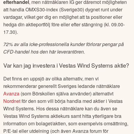
efterhandel
, men nätmäklaren IG ger däremot möjligheten
att handla OMXS30-index (Sverige30) dygnet runt under
vardagar, vilket ger dig en möjlighet att ta positioner eller
hedga din aktieportfölj före eller efter stängning (kl. 09.00-
17.30).
72% av alla icke-professionella kunder förlorar pengar på
CFD-handel hos den här leverantören.
Var kan jag investera i
Vestas Wind Systems
aktie?
Det finns en uppsjö av olika alternativ, men vi
rekommenderar generellt Sveriges ledande nätmäklare
Avanza
(som Börskollen själva använder) alternativt
Nordnet
för den som vill börja handla med aktier i
Vestas
Wind Systems
. Hos dessa nätmäklare kan du även se
Vestas Wind Systems
aktiekurs samt hitta ytterligare bra
information om bolaget/aktien, som exempelvis omsättning,
P/E-tal eller utdelning (och även Avanza forum för