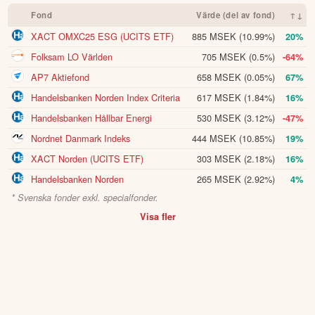
Fond
Värde (del av fond)
↑↓
XACT OMXC25 ESG (UCITS ETF)
885 MSEK
(10.99%)
20%
Folksam LO Världen
705 MSEK
(0.5%)
-64%
AP7 Aktiefond
658 MSEK
(0.05%)
67%
Handelsbanken Norden Index Criteria
617 MSEK
(1.84%)
16%
Handelsbanken Hållbar Energi
530 MSEK
(3.12%)
-47%
Nordnet Danmark Indeks
444 MSEK
(10.85%)
19%
XACT Norden (UCITS ETF)
303 MSEK
(2.18%)
16%
Handelsbanken Norden
265 MSEK
(2.92%)
4%
* Svenska fonder exkl. specialfonder.
Visa fler