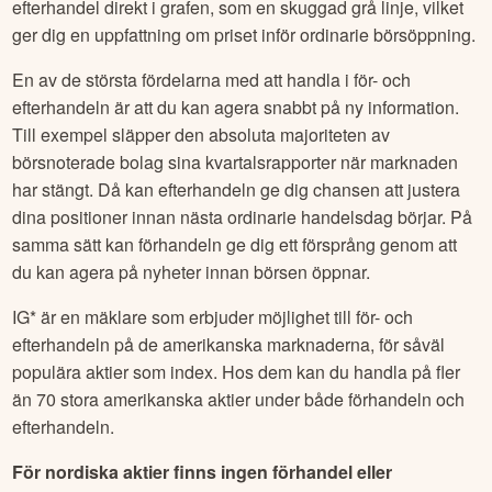
efterhandel direkt i grafen, som en skuggad grå linje, vilket
ger dig en uppfattning om priset inför ordinarie börsöppning.
En av de största fördelarna med att handla i för- och
efterhandeln är att du kan agera snabbt på ny information.
Till exempel släpper den absoluta majoriteten av
börsnoterade bolag sina kvartalsrapporter när marknaden
har stängt. Då kan efterhandeln ge dig chansen att justera
dina positioner innan nästa ordinarie handelsdag börjar. På
samma sätt kan förhandeln ge dig ett försprång genom att
du kan agera på nyheter innan börsen öppnar.
IG* är en mäklare som erbjuder möjlighet till för- och
efterhandeln på de amerikanska marknaderna, för såväl
populära aktier som index. Hos dem kan du handla på fler
än 70 stora amerikanska aktier under både förhandeln och
efterhandeln.
För nordiska aktier finns ingen förhandel eller