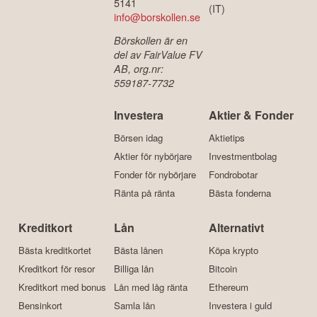
5141
(IT)
info@borskollen.se
Börskollen är en
del av FairValue FV
AB, org.nr:
559187-7732
Investera
Aktier & Fonder
Börsen idag
Aktietips
Aktier för nybörjare
Investmentbolag
Fonder för nybörjare
Fondrobotar
Ränta på ränta
Bästa fonderna
Kreditkort
Lån
Alternativt
Bästa kreditkortet
Bästa lånen
Köpa krypto
Kreditkort för resor
Billiga lån
Bitcoin
Kreditkort med bonus
Lån med låg ränta
Ethereum
Bensinkort
Samla lån
Investera i guld