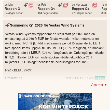
Status
Noterad
06 May
05 Feb
05 Nov 2025
13 Aug
Rapport
Q1
Rapport
Q4
Rapport
Q3
Rapp
Land
Danmark
94 dagar sedan
184 dagar sedan
276 dagar sedan
360 da
Första handelsdag
09 May 2000
Antal ägare Avanza
7,832 st
Summering
Q1 2026
för
Vestas Wind Systems
Antal ägare Nordnet
78,256 st
Vestas Wind Systems rapporterar en stark start på 2026 med en
Källa:
Börsdata
omsättning på 3 966 MEUR för första kvartalet, vilket motsvarar en
ökning med 14,4 % jämfört med samma period föregående år. EBIT
före special items uppgick till 127 MEUR (3,2 % marginal), en markant
förbättring från 14 MEUR (0,4 %) föregående år. Orderingången ökade
till 5,2 miljarder EUR och orderstocken nådde rekordhöga 76,1
miljarder EUR. Bolaget behåller sin helårsprognos för 2026.
NYCKELTAL (YOY)
3 966 MEUR
(3 468)
Omsättning
14.4
%
Visa mer ▼
127 MEUR
(14)
Resultat
807.1
%
11,9 %
(10,4)
Bruttomarginal
1.5
3,2 %
(0,4)
EBIT-marginal före special items
2.8
5,2 bnEUR
(3,9)
Orderingång
33.3
%