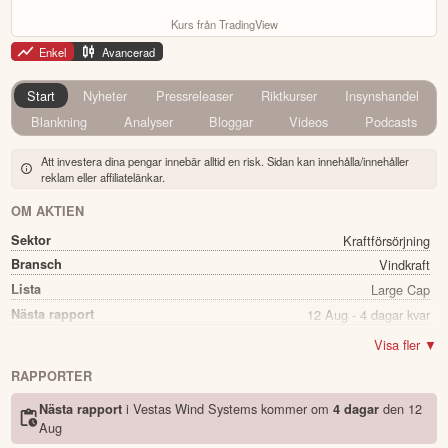
Kurs från TradingView
Enkel
Avancerad
Start
Nyheter
Pressreleaser
Riktkurser
Insynshandel
Blankning
Analyser
Bloggar
Videos
Podcasts
Att investera dina pengar innebär alltid en risk. Sidan kan innehålla/innehåller
reklam eller affiliatelänkar.
OM AKTIEN
Sektor
Kraftförsörjning
Bransch
Vindkraft
Lista
Large Cap
Nästa rapport
12 Aug - 4 dagar kvar
Utdelning
Ja
Visa fler ▼
Direkavkastning
0.42%
RAPPORTER
Utdelning summa
0.10
i Vestas Wind Systems kommer
om
den
12
Nästa rapport
4 dagar
Namn
Vestas Wind Systems
Aug
Ticker
VWS