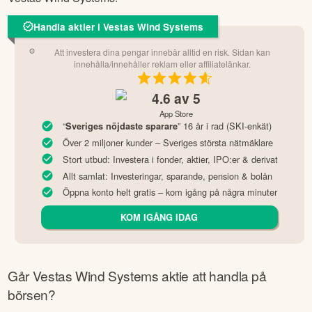
Handla aktier i Vestas Wind Systems
Att investera dina pengar innebär alltid en risk. Sidan kan
innehålla/innehåller reklam eller affiliatelänkar.
4.6
av 5
App Store
“
” 16 år i rad (SKI-enkät)
Sveriges nöjdaste sparare
Över 2 miljoner kunder – Sveriges största nätmäklare
Stort utbud: Investera i fonder, aktier, IPO:er & derivat
Allt samlat: Investeringar, sparande, pension & bolån
Öppna konto helt gratis – kom igång på några minuter
KOM IGÅNG IDAG
Går
Vestas Wind Systems
aktie att handla på
börsen?