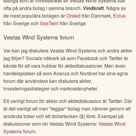
Många som är intresserade av
Vestas Wind Systems
titar
ofta på andra bolag i samma branch,
Vindkraft
. Några av
de mest populära bolagen är
Orsted
från
Danmark
,
Eolus
från
Sverige
och
SeaTwirl
från
Sverige
Vestas Wind Systems
forum
Var kan jag diskutera
Vestas Wind Systems
och andra aktier
jag följer? Sociala nätverk så som Facebook och Twitter är
kända för att vara hubbar för aktiediskussioner. Men även
handelsplatser så som Avanza och Nordnet har sina egna
forum där användare kan diskutera aktier,
investeringsstrategier och marknadsnyheter.
Ett vanligt forum för aktier och aktiediskussion är Twitter. Där
är det vanligt att man "taggar" bolag man nämner genom att
använda ticker och ett dollartecken ($) först. Exempel på
diskussioner som rör
Vestas Wind Systems
:
Vestas Wind
Systems
forum
.