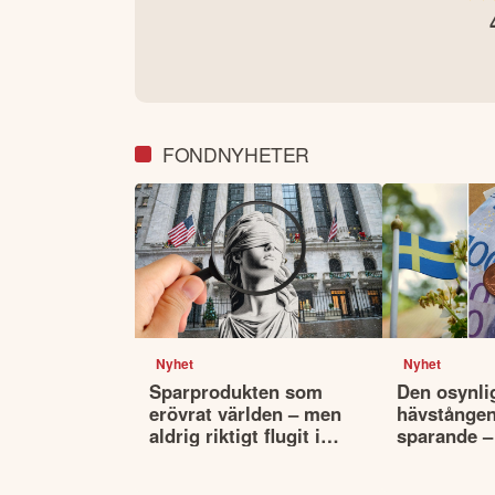
FONDNYHETER
Nyhet
Nyhet
Sparprodukten som
Den osynli
erövrat världen – men
hävstången 
aldrig riktigt flugit i
sparande –
Sverige
påverkar va
portfölj