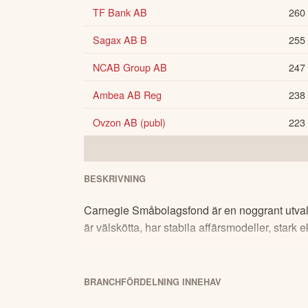
TF Bank AB
260
Sagax AB B
255
NCAB Group AB
247
Ambea AB Reg
238
Ovzon AB (publ)
223
BESKRIVNING
Carnegie Småbolagsfond är en noggrant utvald
är välskötta, har stabila affärsmodeller, stark
BRANCHFÖRDELNING
INNEHAV