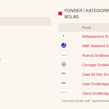
FONDER I KATEGORI
BOLAG
Fond
Aktiespararna S
AMF Aktiefond 
Avanza Småbola
g
Carnegie Småbo
Case All Star S
Case Småbolags
Cliens Småbolag
* Svenska fonder exkl. specialfonde