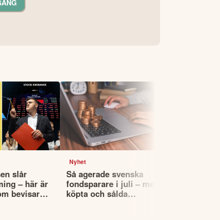
GÅNG
Nyhet
Nyhet
en slår
Så agerade svenska
Fyra globa
ming – här är
fondsparare i juli – mest
utdelningsf
om bevisar
köpta och sålda
köpa – enli
fonderna
Morningsta