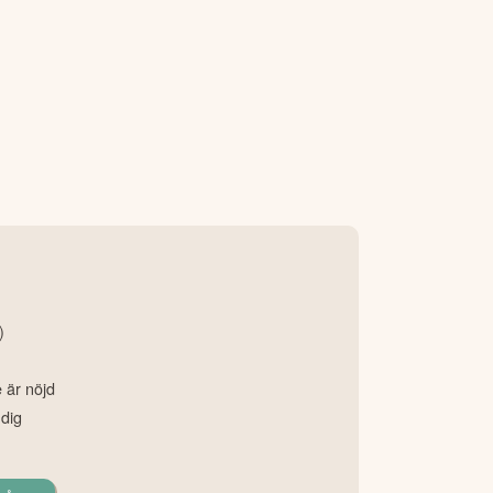
)
e är nöjd
 dig