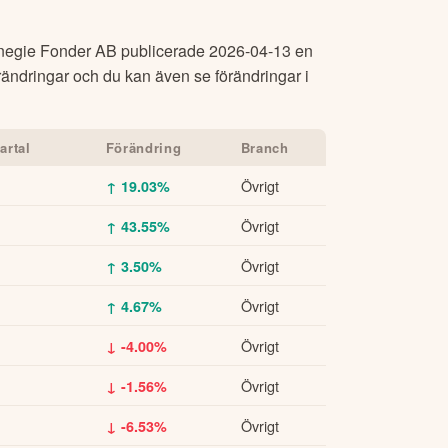
negie Fonder AB
publicerade
2026-04-13
en
rändringar och du kan även se förändringar i
artal
Förändring
Branch
Övrigt
↑ 19.03%
Övrigt
↑ 43.55%
Övrigt
↑ 3.50%
Övrigt
↑ 4.67%
Övrigt
↓ -4.00%
Övrigt
↓ -1.56%
Övrigt
↓ -6.53%