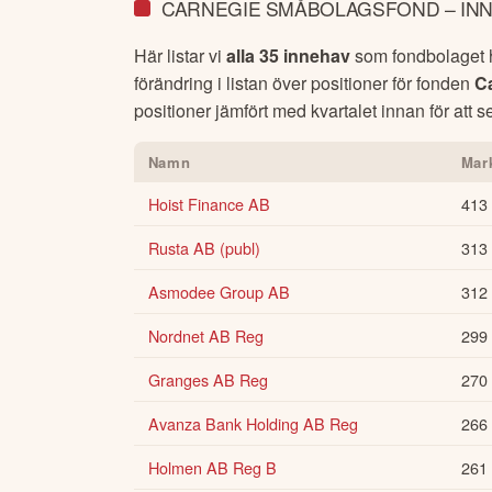
CARNEGIE SMÅBOLAGSFOND – IN
Här listar vi
alla 35 innehav
som fondbolaget ha
förändring i listan över positioner för fonden
C
positioner jämfört med kvartalet innan för att s
Namn
Mar
Hoist Finance AB
413
Rusta AB (publ)
313
Asmodee Group AB
312
Nordnet AB Reg
299
Granges AB Reg
270
Avanza Bank Holding AB Reg
266
Holmen AB Reg B
261