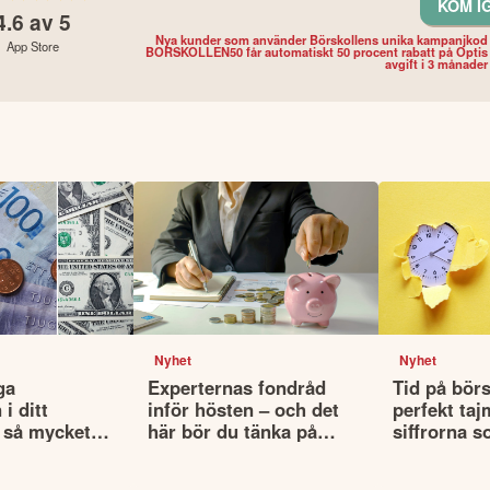
KOM I
4.6
av 5
Nya kunder som använder Börskollens unika kampanjkod
App Store
BORSKOLLEN50 får automatiskt 50 procent rabatt på Optis
avgift i 3 månader
Nyhet
Nyhet
ga
Experternas fondråd
Tid på börs
i ditt
inför hösten – och det
perfekt taj
 så mycket
här bör du tänka på
siffrorna s
lutan din
innan du väljer fonder
det