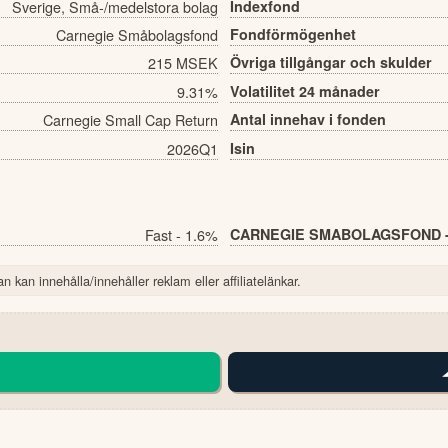
Sverige, Små-/medelstora bolag
Indexfond
Carnegie Småbolagsfond
Fondförmögenhet
215 MSEK
Övriga tillgångar och skulder
9.31%
Volatilitet 24 månader
Carnegie Small Cap Return
Antal innehav i fonden
2026Q1
Isin
Fast - 1.6%
CARNEGIE SMABOLAGSFOND - 
n kan innehålla/innehåller reklam eller affiliatelänkar.