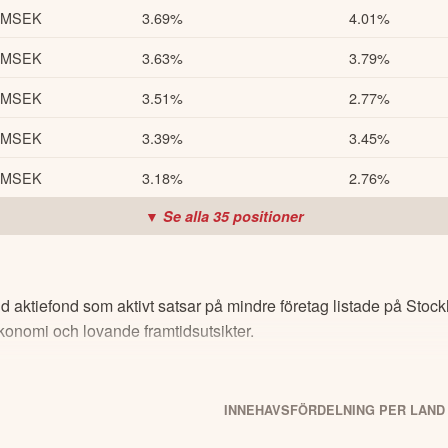
 MSEK
3.69%
4.01%
 MSEK
3.63%
3.79%
 MSEK
3.51%
2.77%
 MSEK
3.39%
3.45%
 MSEK
3.18%
2.76%
▼ Se alla
35
positioner
 aktiefond som aktivt satsar på mindre företag listade på Sto
 ekonomi och lovande framtidsutsikter.
INNEHAVSFÖRDELNING PER LAND