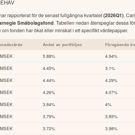
NEHAV
r rapporterat för de senast fullgångna kvartalet
(
2026Q1
)
.
Car
arnegie Småbolagsfond
. Tabellen nedan återspeglar dessa fö
e om fonden har ökat eller minskat i ett specifikt värdepapper.
knadsvärde
Andel av portföljen
Föregående kv
 MSEK
5.88%
4.94%
 MSEK
4.45%
3.1%
 MSEK
4.44%
4.29%
 MSEK
4.26%
4.07%
 MSEK
3.84%
4%
 MSEK
3.79%
3.85%
 MSEK
3.72%
3.98%