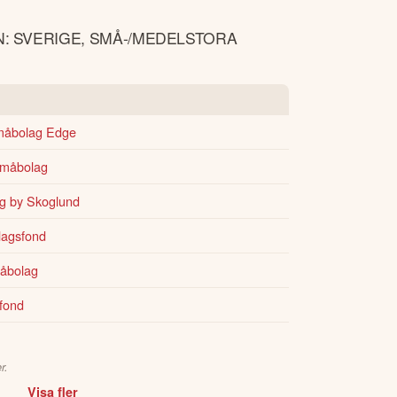
N: SVERIGE, SMÅ-/MEDELSTORA
måbolag Edge
Småbolag
g by Skoglund
lagsfond
måbolag
fond
r.
Visa fler