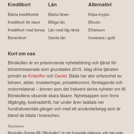
Kreditkort
Lån
Alternativt
Bästa kreditkortet
Bästa lånen
Köpa krypto
Kreditkort för resor
Billiga lån
Bitcoin
Kreditkort med bonus
Lån med låg ränta
Ethereum
Bensinkort
Samla lån
Investera i guld
Kort om oss
Börskollen är en prisvinnande nyhetstidning och tjänst för
börsintresserade som grundades 2015. Idag drivs tjänsten
primärt av
Kristoffer
och
Daniel
. Båda har stor erfarenhet av
börsen, aktier, investeringar, privatekonomi, företagande och
motorrelaterat – ämnen som det frekvent skrivs nyheter om till
Börskollens växande skara läsare. Nyhetsappen som finns
tillgänglig, kostnadsfritt, har under åren laddats ner
hundratusentals gånger och med ett användarbetyg som är
bland de bästa i branschen.
Disclaimer
Börskollen Sverige AB ("Börskollen") är inte finansiella rådgivare, står inte under