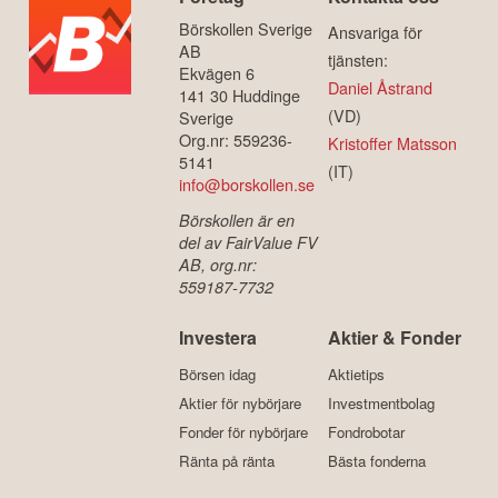
Börskollen Sverige
Ansvariga för
AB
tjänsten:
Ekvägen 6
Daniel Åstrand
141 30 Huddinge
(VD)
Sverige
Org.nr: 559236-
Kristoffer Matsson
5141
(IT)
info@borskollen.se
Börskollen är en
del av FairValue FV
AB, org.nr:
559187-7732
Investera
Aktier & Fonder
Börsen idag
Aktietips
Aktier för nybörjare
Investmentbolag
Fonder för nybörjare
Fondrobotar
Ränta på ränta
Bästa fonderna