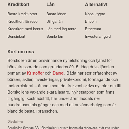
Kreditkort
Lån
Alternativt
Bästa kreditkortet
Bästa lånen
Köpa krypto
Kreditkort för resor
Billiga lån
Bitcoin
Kreditkort med bonus
Lån med låg ränta
Ethereum
Bensinkort
Samla lån
Investera i guld
Kort om oss
Börskollen är en prisvinnande nyhetstidning och tjänst för
börsintresserade som grundades 2015. Idag drivs tjänsten
primärt av
Kristoffer
och
Daniel
. Båda har stor erfarenhet av
börsen, aktier, investeringar, privatekonomi, företagande och
motorrelaterat – ämnen som det frekvent skrivs nyheter om till
Börskollens växande skara läsare. Nyhetsappen som finns
tillgänglig, kostnadsfritt, har under åren laddats ner
hundratusentals gånger och med ett användarbetyg som är
bland de bästa i branschen.
Disclaimer
Börskollen Sverige AB ("Börskollen") är inte finansiella rådgivare, står inte under