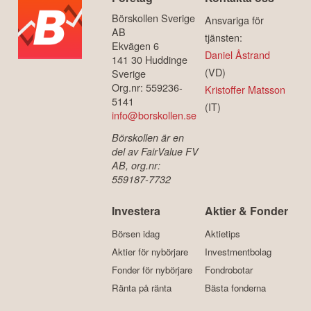
Börskollen Sverige
Ansvariga för
AB
tjänsten:
Ekvägen 6
Daniel Åstrand
141 30 Huddinge
(VD)
Sverige
Org.nr: 559236-
Kristoffer Matsson
5141
(IT)
info@borskollen.se
Börskollen är en
del av FairValue FV
AB, org.nr:
559187-7732
Investera
Aktier & Fonder
Börsen idag
Aktietips
Aktier för nybörjare
Investmentbolag
Fonder för nybörjare
Fondrobotar
Ränta på ränta
Bästa fonderna