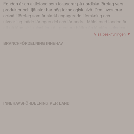
Fonden är en aktiefond som fokuserar på nordiska företag vars
produkter och tjänster har hög teknologisk nivå. Den investerar
också i företag som är starkt engagerade i forskning och
utveckling, både för egen del och för andra. Målet med fonden är
att på lång sikt, minst fem år, prestera bättre än jämförelseindexet
VINX Small Cap Net. Detta index tillhandahålls av Nasdaq, Inc.,
Visa beskrivningen ▼
som inte är en administratör registrerad enligt artikel 36 i
BRANCHFÖRDELNING
INNEHAV
Europaparlamentets och rådets förordning (EU) 2016/1011 av den
8 juni 2016. Fonden kan investera i överlåtbara värdepapper,
penningmarknadsinstrument, derivat, fondandelar och bankkonton.
INNEHAVSFÖRDELNING PER LAND