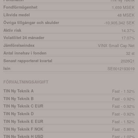
Fondförmögenhet
1,659 MSEK
Likvida medel
48 MSEK
Övriga tillgångar och skulder
-10,905,342 SEK
Aktiv risk
14.37%
Volatilitet 24 månader
17.07%
Jämförelseindex
VINX Small Cap Net
Antal innehav i fonden
32 st
Senast rapporterat kvartal
2026Q1
Isin
SE0012193019
FÖRVALTNINGSAVGIFT
TIN Ny Teknik A
Fast - 1.52%
TIN Ny Teknik B
Fast - 0.92%
TIN Ny Teknik C EUR
Fast - 0.92%
TIN Ny Teknik D
Fast - 0.92%
TIN Ny Teknik E EUR
Fast - 1.52%
TIN Ny Teknik F NOK
Fast - 0.85%
TIN Ny Teknik H USD
Fast - 1.02%