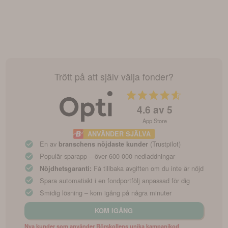
Trött på att själv välja fonder?
4.6
av 5
App Store
ANVÄNDER SJÄLVA
En av
(Trustpilot)
branschens nöjdaste kunder
Populär sparapp – över 600 000 nedladdningar
Få tillbaka avgiften om du inte är nöjd
Nöjdhetsgaranti:
Spara automatiskt i en fondportfölj anpassad för dig
Smidig lösning – kom igång på några minuter
KOM IGÅNG
Nya kunder som använder Börskollens unika kampanjkod