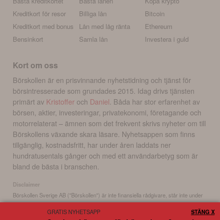
Bästa kreditkortet
Bästa lånen
Köpa krypto
Kreditkort för resor
Billiga lån
Bitcoin
Kreditkort med bonus
Lån med låg ränta
Ethereum
Bensinkort
Samla lån
Investera i guld
Kort om oss
Börskollen är en prisvinnande nyhetstidning och tjänst för
börsintresserade som grundades 2015. Idag drivs tjänsten
primärt av
Kristoffer
och
Daniel
. Båda har stor erfarenhet av
börsen, aktier, investeringar, privatekonomi, företagande och
motorrelaterat – ämnen som det frekvent skrivs nyheter om till
Börskollens växande skara läsare. Nyhetsappen som finns
tillgänglig, kostnadsfritt, har under åren laddats ner
hundratusentals gånger och med ett användarbetyg som är
bland de bästa i branschen.
Disclaimer
Börskollen Sverige AB ("Börskollen") är inte finansiella rådgivare, står inte under
finansinspektionens tillsyn och ger inga råd till dig. Detta innebär att
GRATIS NYHETSAPP
STÄNG X
investeringsbeslut baserade på information som direkt eller indirekt härrörande