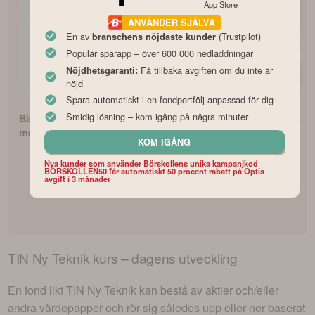
App Store
ANVÄNDER SJÄLVA
En av
(Trustpilot)
branschens nöjdaste kunder
Populär sparapp – över 600 000 nedladdningar
Få tillbaka avgiften om du inte är
Nöjdhetsgaranti:
nöjd
Spara automatiskt i en fondportfölj anpassad för dig
Smidig lösning – kom igång på några minuter
Bästa indexfonderna
Bästa PPM-fonderna
Fonderna med
med lägst avgifter
för pensionssparandet
avkastning
KOM IGÅNG
Nya kunder som använder Börskollens unika kampanjkod
BORSKOLLEN50 får automatiskt 50 procent rabatt på Optis
avgift i 3 månader
TIN Ny Teknik
kurs – dagens utveckling
En fond likt
TIN Ny Teknik
kan bestå av aktier och/eller
andra värdepapper och rör sig således upp eller ner baserat