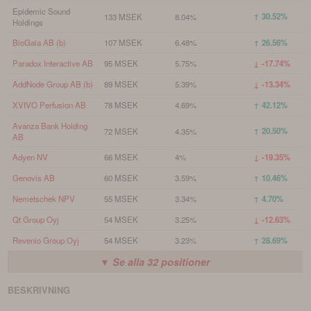
Epidemic Sound
↑ 30.52%
133 MSEK
8.04%
Holdings
BioGaia AB (b)
107 MSEK
6.48%
↑ 26.56%
Paradox Interactive AB
95 MSEK
5.75%
↓ -17.74%
AddNode Group AB (b)
89 MSEK
5.39%
↓ -13.34%
XVIVO Perfusion AB
78 MSEK
4.69%
↑ 42.12%
Avanza Bank Holding
↑ 20.50%
72 MSEK
4.35%
AB
Adyen NV
66 MSEK
4%
↓ -19.35%
Genovis AB
60 MSEK
3.59%
↑ 10.46%
Nemetschek NPV
55 MSEK
3.34%
↑ 4.70%
Qt Group Oyj
54 MSEK
3.25%
↓ -12.63%
Revenio Group Oyj
54 MSEK
3.23%
↑ 28.69%
▼ Se alla
32
positioner
BESKRIVNING