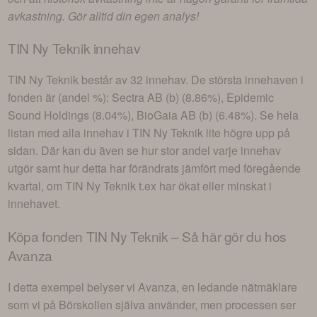
avkastning. Gör alltid din egen analys!
TIN Ny Teknik
innehav
TIN Ny Teknik
består av
32 innehav
. De största innehaven i
fonden är (andel %):
Sectra AB (b) (8.86%), Epidemic
Sound Holdings (8.04%), BioGaia AB (b) (6.48%)
. Se hela
listan med alla innehav i
TIN Ny Teknik
lite högre upp på
sidan. Där kan du även se hur stor andel varje innehav
utgör samt hur detta har förändrats jämfört med föregående
kvartal, om
TIN Ny Teknik
t.ex har ökat eller minskat i
innehavet.
Köpa fonden
TIN Ny Teknik
– Så här gör du hos
Avanza
I detta exempel belyser vi Avanza, en ledande nätmäklare
som vi på Börskollen själva använder, men processen ser