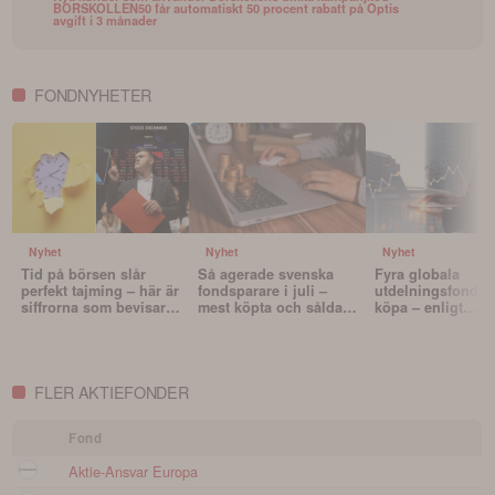
BORSKOLLEN50 får automatiskt 50 procent rabatt på Optis
avgift i 3 månader
FONDNYHETER
Nyhet
Nyhet
Nyhet
Tid på börsen slår
Så agerade svenska
Fyra globala
perfekt tajming – här är
fondsparare i juli –
utdelningsfonder 
siffrorna som bevisar
mest köpta och sålda
köpa – enligt
det
fonderna
Morningstar
FLER AKTIEFONDER
Fond
Aktie-Ansvar Europa