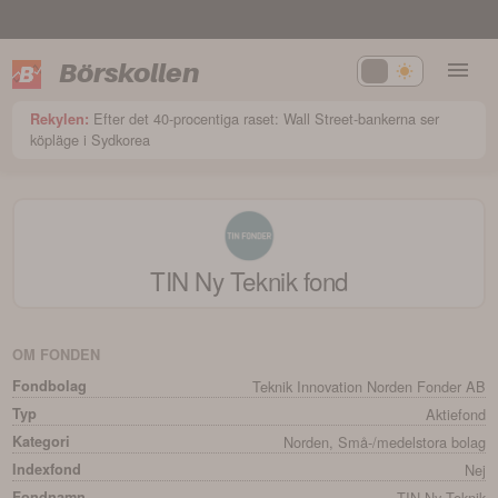
Börskollen
Efter det 40-procentiga raset: Wall Street-bankerna ser
Rekylen:
köpläge i Sydkorea
TIN Ny Teknik
fond
OM FONDEN
Fondbolag
Teknik Innovation Norden Fonder AB
Typ
Aktiefond
Kategori
Norden, Små-/medelstora bolag
Indexfond
Nej
Fondnamn
TIN Ny Teknik