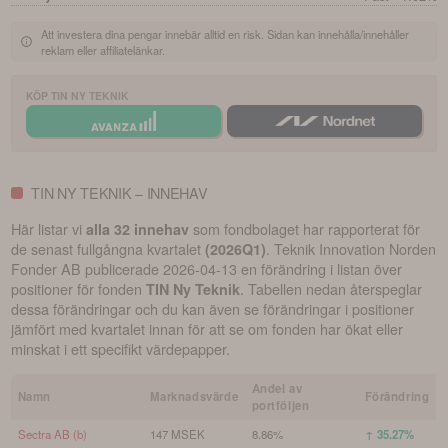
Att investera dina pengar innebär alltid en risk. Sidan kan innehålla/innehåller
reklam eller affiliatelänkar.
KÖP
TIN NY TEKNIK
TIN NY TEKNIK – INNEHAV
Här listar vi
som fondbolaget har rapporterat för
alla 32 innehav
de senast fullgångna kvartalet
.
Teknik Innovation Norden
(
2026Q1
)
Fonder AB
publicerade
2026-04-13
en förändring i listan över
positioner för fonden
. Tabellen nedan återspeglar
TIN Ny Teknik
dessa förändringar och du kan även se förändringar i positioner
jämfört med kvartalet innan för att se om fonden har ökat eller
minskat i ett specifikt värdepapper.
Andel av
Namn
Marknadsvärde
Förändring
portföljen
Sectra AB (b)
147 MSEK
8.86%
↑ 35.27%