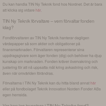
Du kan handla
TIN Ny Teknik
fond hos Nordnet. Det är bara
att klicka sig vidare
här
.
TIN Ny Teknik
förvaltare – vem förvaltar fonden
idag?
Fondförvaltaren av
TIN Ny Teknik
hanterar dagligen
värdepapper så som aktier och obligationer på
finansmarknaden. Förvaltaren representerar sina
uppdragsgivare som äger fonden (dig) och behöver ha djup
kunskap om marknaden. Fonden kräver övervakning och
justering för att nå uppsatta mål kring avkastning och risk,
även när omvärlden förändras.
Förvaltarna i
TIN Ny Teknik
kan du hitta bland annat
här
eller på fondbolaget
Teknik Innovation Norden Fonder AB
s
egen hemsida.
Var kan jag investera i
TIN Ny Tekniks fond
?