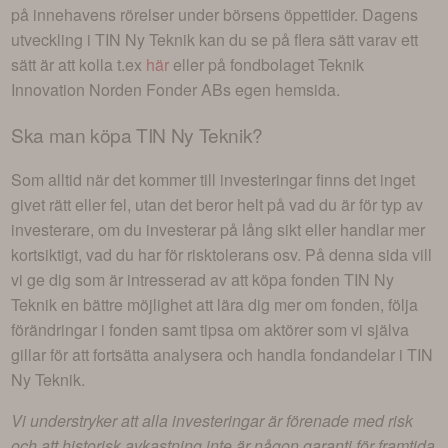
på innehavens rörelser under börsens öppettider. Dagens
utveckling i
TIN Ny Teknik
kan du se på flera sätt varav ett
sätt är att kolla t.ex
här
eller på fondbolaget
Teknik
Innovation Norden Fonder AB
s egen hemsida.
Ska man köpa
TIN Ny Teknik
?
Som alltid när det kommer till investeringar finns det inget
givet rätt eller fel, utan det beror helt på vad du är för typ av
investerare, om du investerar på lång sikt eller handlar mer
kortsiktigt, vad du har för risktolerans osv. På denna sida vill
vi ge dig som är intresserad av att köpa fonden
TIN Ny
Teknik
en bättre möjlighet att lära dig mer om fonden, följa
förändringar i fonden samt tipsa om aktörer som vi själva
gillar för att fortsätta analysera och handla fondandelar i
TIN
Ny Teknik
.
Vi understryker att alla investeringar är förenade med risk
och att historisk avkastning inte är någon garanti för framtida