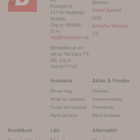
tjänsten:
Ekvägen 6
Daniel Åstrand
141 30 Huddinge
(VD)
Sverige
Org.nr: 559236-
Kristoffer Matsson
5141
(IT)
info@borskollen.se
Börskollen är en
del av FairValue FV
AB, org.nr:
559187-7732
Investera
Aktier & Fonder
Börsen idag
Aktietips
Aktier för nybörjare
Investmentbolag
Fonder för nybörjare
Fondrobotar
Ränta på ränta
Bästa fonderna
Kreditkort
Lån
Alternativt