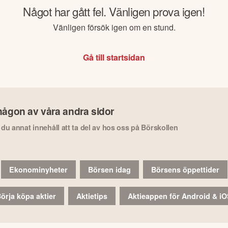
Något har gått fel. Vänligen prova igen!
Vänligen försök igen om en stund.
Gå till startsidan
någon av våra andra sidor
r du annat innehåll att ta del av hos oss på Börskollen
Ekonominyheter
Börsen idag
Börsens öppettider
örja köpa aktier
Aktietips
Aktieappen för Android & i