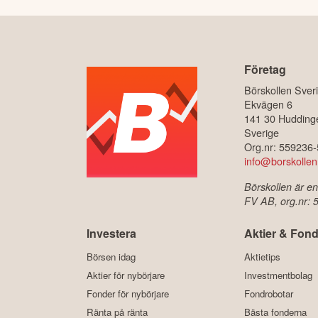
Företag
Börskollen Sver
Ekvägen 6
141 30 Hudding
Sverige
Org.nr: 559236
info@borskollen
Börskollen är en
FV AB, org.nr:
Investera
Aktier & Fond
Börsen idag
Aktietips
Aktier för nybörjare
Investmentbolag
Fonder för nybörjare
Fondrobotar
Ränta på ränta
Bästa fonderna