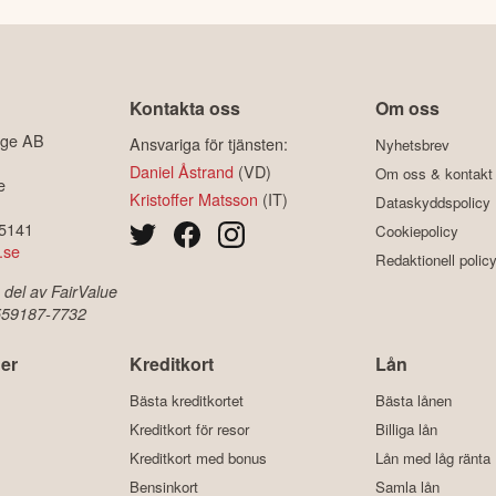
Kontakta oss
Om oss
ige AB
Ansvariga för tjänsten:
Nyhetsbrev
Daniel Åstrand
(VD)
Om oss & kontakt
e
Kristoffer Matsson
(IT)
Dataskyddspolicy
-5141
Cookiepolicy
.se
Redaktionell polic
 del av FairValue
 559187-7732
er
Kreditkort
Lån
Bästa kreditkortet
Bästa lånen
Kreditkort för resor
Billiga lån
Kreditkort med bonus
Lån med låg ränta
Bensinkort
Samla lån