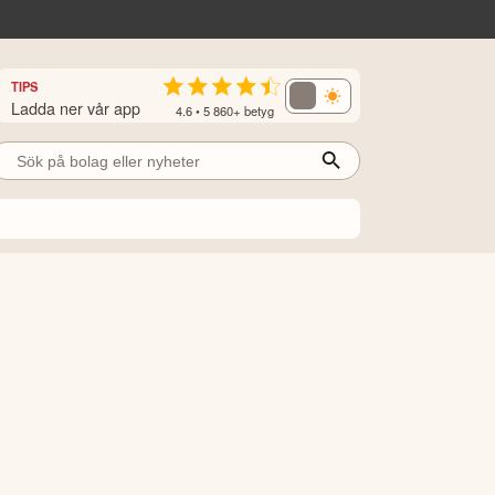
TIPS
Ladda ner vår app
4.6 • 5 860+ betyg