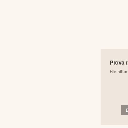
Prova 
Här hitta
B