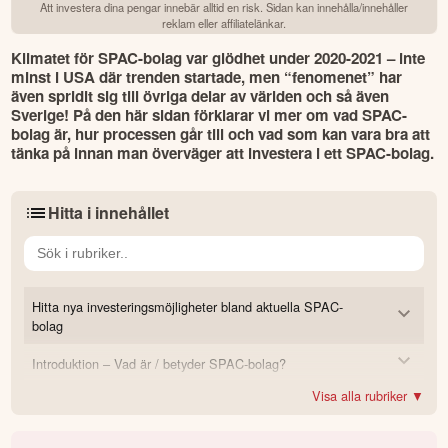
Att investera dina pengar innebär alltid en risk. Sidan kan innehålla/innehåller
reklam eller affiliatelänkar.
Klimatet för SPAC-bolag var glödhet under 2020-2021 – inte 
minst i USA där trenden startade, men “fenomenet” har 
även spridit sig till övriga delar av världen och så även 
Sverige! På den här sidan förklarar vi mer om vad SPAC-
bolag är, hur processen går till och vad som kan vara bra att 
tänka på innan man överväger att investera i ett SPAC-bolag.
Hitta i innehållet
Hitta nya investeringsmöjligheter bland aktuella SPAC-
bolag
Introduktion – Vad är / betyder SPAC-bolag?
SPAC – Från USA till Sverige
Visa alla rubriker ▼
Guide steg-för-steg: Hur fungerar en SPAC och hur deltar
Tips – App och nyhetsbrev för stenkoll på aktuella SPAC-bolag
Skalbolag eller Blank Check-bolag
man?
Varför gör ett företag en SPAC?