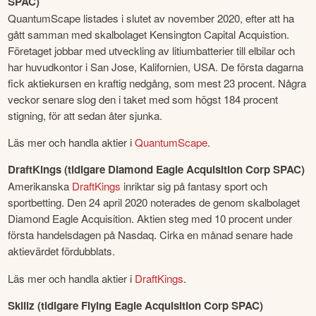
SPAC)
QuantumScape listades i slutet av november 2020, efter att ha 
gått samman med skalbolaget Kensington Capital Acquistion. 
Företaget jobbar med utveckling av litiumbatterier till elbilar och 
har huvudkontor i San Jose, Kalifornien, USA. De första dagarna 
fick aktiekursen en kraftig nedgång, som mest 23 procent. Några 
veckor senare slog den i taket med som högst 184 procent 
stigning, för att sedan åter sjunka.
Läs mer och handla aktier i 
QuantumScape
.
DraftKings (tidigare Diamond Eagle Acquisition Corp SPAC)
Amerikanska 
DraftKings
 inriktar sig på fantasy sport och 
sportbetting. Den 24 april 2020 noterades de genom skalbolaget 
Diamond Eagle Acquisition. Aktien steg med 10 procent under 
första handelsdagen på Nasdaq. Cirka en månad senare hade 
aktievärdet fördubblats.
Läs mer och handla aktier i 
DraftKings
.
Skillz (tidigare Flying Eagle Acquisition Corp SPAC)