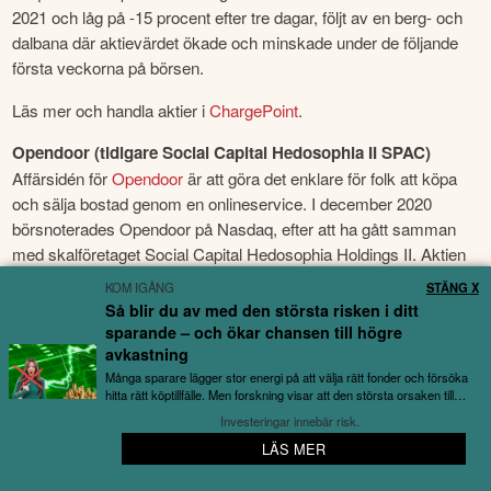
2021 och låg på -15 procent efter tre dagar, följt av en berg- och 
dalbana där aktievärdet ökade och minskade under de följande 
första veckorna på börsen.
Läs mer och handla aktier i 
ChargePoint
.
Opendoor (tidigare Social Capital Hedosophia II SPAC)
Affärsidén för 
Opendoor
 är att göra det enklare för folk att köpa 
och sälja bostad genom en onlineservice. I december 2020 
börsnoterades Opendoor på Nasdaq, efter att ha gått samman 
med skalföretaget Social Capital Hedosophia Holdings II. Aktien 
ökade i värde med 6 procent under första handelsdagen. Kursen 
KOM IGÅNG
STÄNG X
sjönk följande dag med ca 6 procent.
Så blir du av med den största risken i ditt
sparande – och ökar chansen till högre
Läs mer och handla aktier i 
OpenDoor
.
avkastning
Många sparare lägger stor energi på att välja rätt fonder och försöka
Polestar (tidigare Gores Guggenheim SPAC)
hitta rätt köptillfälle. Men forskning visar att den största orsaken till
Elbilstillverkaren 
Polestar
 tog steget till Nasdaq-börsen genom 
utebliven avkastning...
Investeringar innebär risk.
SPAC-bolaget Gores Guggenheim på svenska midsommarafton 
LÄS MER
📱 Kom igång med bolagsbevakning på 3 minuter
2022. Polestar är ett svensk bilmärke som tillverkar hybrid- och 
elbilar i Kina, och jobbar för att förbättra Volvos motorer.