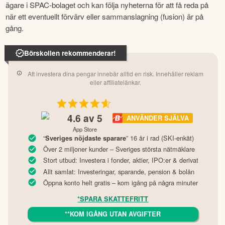
ägare i SPAC-bolaget och kan följa nyheterna för att få reda på 
när ett eventuellt förvärv eller sammanslagning (fusion) är på 
gång.
Börskollen rekommenderar!
Att investera dina pengar innebär alltid en risk. Innehåller reklam
eller affiliatelänkar.
4.6
av 5
ANVÄNDER SJÄLVA
App Store
“
” 16 år i rad (SKI-enkät)
Sveriges nöjdaste sparare
Över 2 miljoner kunder – Sveriges största nätmäklare
Stort utbud: Investera i fonder, aktier, IPO:er & derivat
Allt samlat: Investeringar, sparande, pension & bolån
Öppna konto helt gratis – kom igång på några minuter
*SPARA SKATTEFRITT
**KOM IGÅNG UTAN AVGIFTER