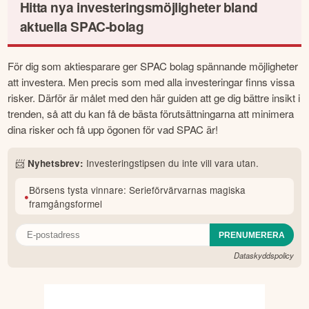
Hitta nya investeringsmöjligheter bland
Möjligheter och risker med SPAC-bolag som investering
Så investerar du i SPAC-bolag
Vilka företag använder sig av SPAC?
aktuella SPAC-bolag
Exempel på några välkända SPAC-bolag
Delta i en IPO eller köpa aktier senare i SPAC
Fördelar med SPAC för dig som investerar
Fler frågor om SPAC-bolag
Risker med att investera i SPAC
Uppmärksammade svenska SPAC-bolag
För dig som aktiesparare ger SPAC bolag spännande möjligheter 
att investera. Men precis som med alla investeringar finns vissa 
Uppmärksammade utländska SPAC-bolag
Vad är SPAC-bolag och hur fungerar det?
risker. Därför är målet med den här guiden att ge dig bättre insikt i 
trenden, så att du kan få de bästa förutsättningarna att minimera 
Vad bör man tänka på innan man investerar i ett SPAC-bolag?
dina risker och få upp ögonen för vad SPAC är!
Hur kan man investera i ett SPAC-bolag?
Vilka är de bästa SPAC-bolagen?
📨
Investeringstipsen du inte vill vara utan.
Nyhetsbrev:
Börsens tysta vinnare: Serieförvärvarnas magiska
•
framgångsformel
Dataskyddspolicy