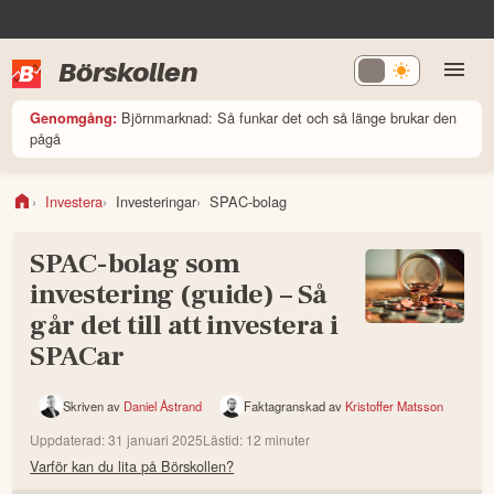
Börskollen
Björnmarknad: Så funkar det och så länge brukar den
Genomgång:
pågå
Investera
Investeringar
SPAC-bolag
SPAC-bolag som
investering (guide) – Så
går det till att investera i
SPACar
Skriven av
Daniel Åstrand
Faktagranskad av
Kristoffer Matsson
Uppdaterad:
31 januari 2025
Lästid:
12
minuter
Varför kan du lita på Börskollen?