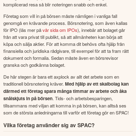
komplicerad resa så blir noteringen snabb och enkel.
Företag som vill in på börsen måste nämligen i vanliga fall 
genomgå en krävande process. Börsnotering, som även kallas 
för IPO (läs mer på 
vår sida om IPOs
), innebär att bolaget går 
från att vara privat till publikt, så att allmänheten kan börja att 
köpa och sälja aktier. För att komma dit behövs ofta hjälp från 
finansiella och juridiska rådgivare, till exempel för att ta fram rätt 
dokument och formalia. Sedan måste även en börsrevisor 
granska och godkänna bolaget.
De här stegen är bara ett axplock av allt det arbete som en 
traditionell börsnotering kräver. 
Med hjälp av ett skalbolag kan 
därmed ett företag spara många timmar av arbete och åka 
snålskjuts in på börsen
. Tids- och arbetsbesparingen, 
tillsammans med viljan att komma in på börsen, kan alltså ses 
som de största anledningarna till varför ett företag gör en SPAC!
Vilka företag använder sig av SPAC?