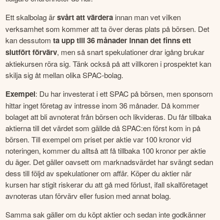
Ett skalbolag är 
svårt att värdera
 innan man vet vilken 
verksamhet som kommer att ta över deras plats på börsen. Det 
kan dessutom 
ta upp till 36 månader innan det finns ett 
slutfört förvärv
, men så snart spekulationer drar igång brukar 
aktiekursen röra sig. Tänk också på att villkoren i prospektet kan 
skilja sig åt mellan olika SPAC-bolag.
Exempel
: Du har investerat i ett SPAC på börsen, men sponsorn 
hittar inget företag av intresse inom 36 månader. Då kommer 
bolaget att bli avnoterat från börsen och likvideras. Du får tillbaka 
aktierna till det värdet som gällde då SPAC:en först kom in på 
börsen. Till exempel om priset per aktie var 100 kronor vid 
noteringen, kommer du alltså att få tillbaka 100 kronor per aktie 
du äger. Det gäller oavsett om marknadsvärdet har svängt sedan 
dess till följd av spekulationer om affär. Köper du aktier när 
kursen har stigit riskerar du att gå med förlust, ifall skalföretaget 
avnoteras utan förvärv eller fusion med annat bolag.
Samma sak gäller om du köpt aktier och sedan inte godkänner 