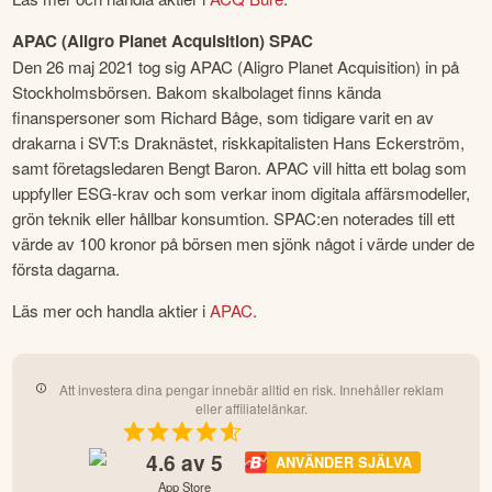
APAC (Aligro Planet Acquisition) SPAC
Den 26 maj 2021 tog sig APAC (Aligro Planet Acquisition) in på 
Stockholmsbörsen. Bakom skalbolaget finns kända 
finanspersoner som Richard Båge, som tidigare varit en av 
drakarna i SVT:s Draknästet, riskkapitalisten Hans Eckerström, 
samt företagsledaren Bengt Baron. APAC vill hitta ett bolag som 
uppfyller ESG-krav och som verkar inom digitala affärsmodeller, 
grön teknik eller hållbar konsumtion. SPAC:en noterades till ett 
värde av 100 kronor på börsen men sjönk något i värde under de 
första dagarna.
Läs mer och handla aktier i 
APAC
.
Att investera dina pengar innebär alltid en risk. Innehåller reklam
eller affiliatelänkar.
4.6
av 5
ANVÄNDER SJÄLVA
App Store