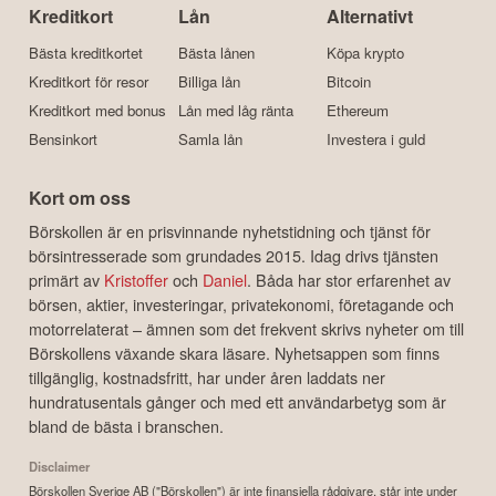
Kreditkort
Lån
Alternativt
Bästa kreditkortet
Bästa lånen
Köpa krypto
Kreditkort för resor
Billiga lån
Bitcoin
Kreditkort med bonus
Lån med låg ränta
Ethereum
Bensinkort
Samla lån
Investera i guld
Kort om oss
Börskollen är en prisvinnande nyhetstidning och tjänst för
börsintresserade som grundades 2015. Idag drivs tjänsten
primärt av
Kristoffer
och
Daniel
. Båda har stor erfarenhet av
börsen, aktier, investeringar, privatekonomi, företagande och
motorrelaterat – ämnen som det frekvent skrivs nyheter om till
Börskollens växande skara läsare. Nyhetsappen som finns
tillgänglig, kostnadsfritt, har under åren laddats ner
hundratusentals gånger och med ett användarbetyg som är
bland de bästa i branschen.
Disclaimer
Börskollen Sverige AB ("Börskollen") är inte finansiella rådgivare, står inte under