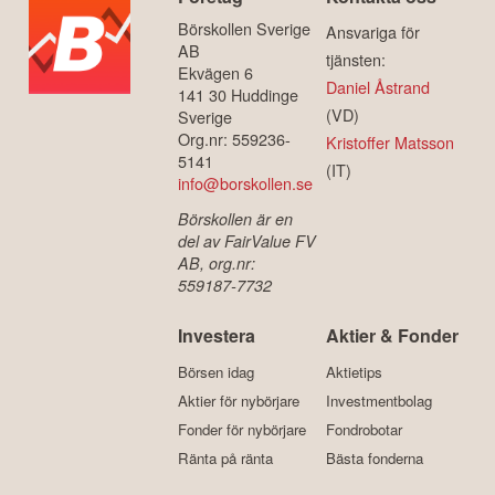
Börskollen Sverige
Ansvariga för
AB
tjänsten:
Ekvägen 6
Daniel Åstrand
141 30 Huddinge
(VD)
Sverige
Org.nr: 559236-
Kristoffer Matsson
5141
(IT)
info@borskollen.se
Börskollen är en
del av FairValue FV
AB, org.nr:
559187-7732
Investera
Aktier & Fonder
Börsen idag
Aktietips
Aktier för nybörjare
Investmentbolag
Fonder för nybörjare
Fondrobotar
Ränta på ränta
Bästa fonderna