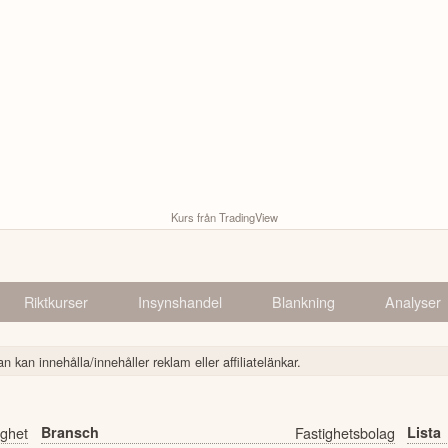
Kurs från TradingView
Riktkurser
Insynshandel
Blankning
Analyser
n kan innehålla/innehåller reklam eller affiliatelänkar.
ighet
Bransch
Fastighetsbolag
Lista