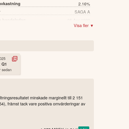
avkastning
2.16%
r
SAGA A
a handelsdag
05 Apr 1999
Visa fler ▼
430 st
025
t
Q1
r sedan
ningsresultatet minskade marginellt till 2 151
354), främst tack vare positiva omvärderingar av