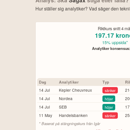
eller personlig rådgivning. Ta alltid del av bol
Hur ställer sig analytiker? Vad säger den tekn
framtida avkastning.
Skulle du upptäcka fel e
Bonu
Öppna rapport (PDF)
Riktkurs snitt
4 m
197.17
kron
15% uppsida*
Analytiker konsensus
4
Dag
Analytiker
Typ
Ri
Köp eller blanka Sagax
14 Jul
Kepler Cheuvreux
21
sänker
7 enkla steg – så här kommer du igång
14 Jul
Nordea
20
höjer
för att läsa mer och kli
Besök hemsidan
14 Jul
SEB
17
höjer
öppna kontot och fullfölj s
Fyll i ansökan.
11 May
Handelsbanken
25
sänker
Verifiera ditt konto via sms-k
Bli godkänd.
* Baserat på stängningskurs från
Igår