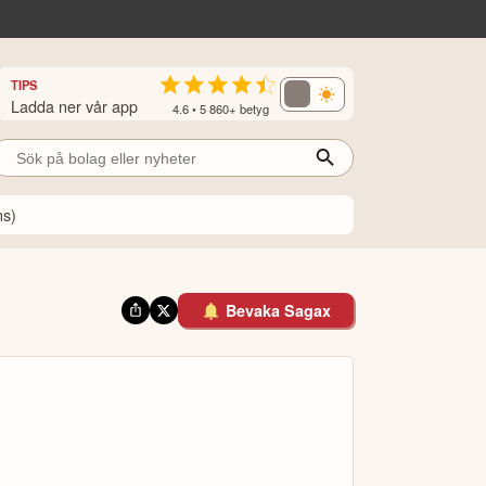
TIPS
Ladda ner vår app
4.6 • 5 860+ betyg
ns)
Bevaka Sagax