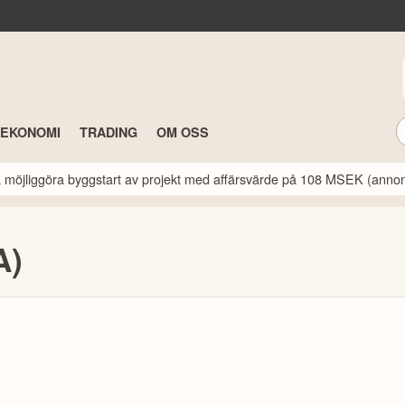
TEKONOMI
TRADING
OM OSS
a möjliggöra byggstart av projekt med affärsvärde på 108 MSEK (anno
A)