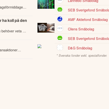
Lannebo Småbolag
dagsförmiddagen i
SEB Sverigefond Småbola
AMF Aktiefond Småbolag
 ha koll på den
Cliens Småbolag
u behöver veta om
e händelser på
SEB Sverigefond Småbol
D&G Småbolag
ansaktioner
or.
* Svenska fonder exkl. specialfonder.