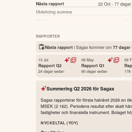
Nästa rapport
22 Oct - 77 dagar
Utdelning summa
Status
Not
Antal ägare Avanza
RAPPORTER
Källa:
Börsdata
i Sagax kommer
om
Nästa rapport
77 dagar
13 Jul
08 May
09 
Rapport
Q2
Rapport
Q1
Rap
24 dagar sedan
90 dagar sedan
178 
Summering
Q2 2026
för
Sagax
Sagax rapporterar för första halvåret 2026 en ök
MSEK (2 162). Periodens resultat efter skatt hänf
fastigheter och finansiella instrument. Bolaget hö
NYCKELTAL (YOY)