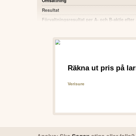
Omsättning
Resultat
Förvaltningsresultat per A- och B-aktie efte
Resultat per A- och B-aktie efter utspädning
Kassaflöde från löpande verksamhet före för
Ekonomisk uthyrningsgrad
Räntetäckningsgrad
POSITIVT
Hyresintäkterna ökade med 4 % till 2 71
Periodens resultat efter skatt ökade krafti
Omvärdering av fastigheter och finansiella i
resultatet.
Sagax höjer prognosen för förvaltningsresu
Genomförd riktad nyemission tillförde bola
Denna summering har tagits fram med hjälp av A
Analys: Ska
Sagax
stiga eller falla?