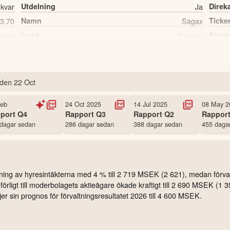
 kvar
Utdelning
Ja
Direk
3.70
Namn
Sagax
Ticke
erad
Land
Sverige
Först
1,117 st
Antal ägare Nordnet
den
22 Oct
Feb
24 Oct 2025
14 Jul 2025
08 May 2
port
Q4
Rapport
Q3
Rapport
Q2
Rappor
dagar sedan
286 dagar sedan
388 dagar sedan
455 daga
ning av hyresintäkterna med 4 % till 2 719 MSEK (2 621), medan förvalt
örligt till moderbolagets aktieägare ökade kraftigt till 2 690 MSEK (1 
jer sin prognos för förvaltningsresultatet 2026 till 4 600 MSEK.