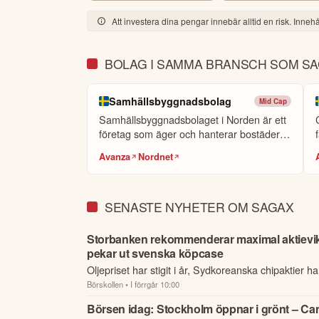
Att investera dina pengar innebär alltid en risk. Innehål
BOLAG I SAMMA BRANSCH SOM S
Samhällsbyggnadsbolag
Mid Cap
Samhällsbyggnadsbolaget i Norden är ett
företag som äger och hanterar bostäder
o...
Avanza
Nordnet
SENASTE NYHETER OM SAGAX
Storbanken rekommenderar maximal aktievi
pekar ut svenska köpcase
Oljepriset har stigit i år, Sydkoreanska chipaktier har
Börskollen
• I förrgår 10:00
SpaceX har rasat efter sin börsnotering.
Börsen idag: Stockholm öppnar i grönt – Ca