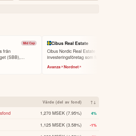
Cibus Real Estate
Mid Cap
Mid Cap
s från
Cibus Nordic Real Estate är ett
get (SBB),
investeringsföretag som fokuserar på
fastighets-...
Avanza
Nordnet
Värde (del av fond)
↑↓
tsfond
1,270 MSEK
(7.95%)
4%
1,125 MSEK
(3.58%)
-1%