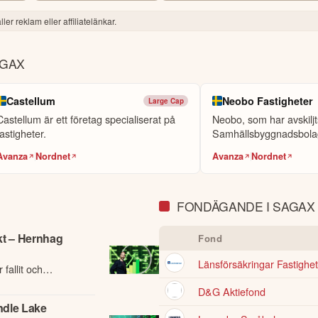
ler reklam eller affiliatelänkar.
AGAX
Castellum
Neobo Fastigheter
Large Cap
Castellum är ett företag specialiserat på
Neobo, som har avskiljt
fastigheter.
Samhällsbyggnadsbola
opererar inom fasti...
Avanza
Nordnet
Avanza
Nordnet
FONDÄGANDE I SAGAX
kt – Hernhag
Fond
Länsförsäkringar Fastighe
 fallit och
D&G Aktiefond
ndle Lake