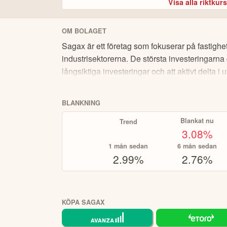
Visa alla riktkur
Du kan göra insättningar me
Sätt in pengar.
Skapa bevak
Bekanta dig med plattformen.
OM BOLAGET
automatiska investeringar.
Sagax är ett företag som fokuserar på fastigh
Välj bland 7 000 instrument, s
Börja handla.
industrisektorerna. De största investeringar
(gå lång) eller sälja (blanka/gå kort) samt 
långsiktiga investeringar och att aktivt delta 
i plattformen och på hemsidan
Fördjupa dig
och ett av världens största sociala invester
BLANKNING
ÖPPNA KONT
Blankat nu
Trend
eToro är en investeringsplattform för flera tillgångsslag.
3.08
%
1 mån sedan
6 mån sedan
2.99%
2.76%
KÖPA SAGAX