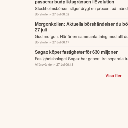
passerar budpliktsgränsen i Evolution
Stockholmsbörsen stiger drygt en procent på mån
Börskollen
• 27 Jul 08:02
ett annars lugnt nyhetsflöde.
Morgonkollen: Aktuella börshändelser du bör
27 juli
God morgon. Här är en sammanfattning med allt d
Börskollen
• 27 Jul 06:17
nattens händelser och kommande dagens viktigast
börsen.
Sagax köper fastigheter för 630 miljoner
Fastighetsbolaget Sagax har genom tre separata tr
Affärsvärlden
• 27 Jul 06:13
förvärvat fem fastigheter för totalt 630 miljoner kron
Visa fler