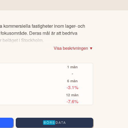
ch PayPal.
r för
CopyTrading
eller
Smart Portfolios
för
a kommersiella fastigheter inom lager- och
t.ex Volvo-aktien eller Bitcoin), om du vill köpa
 fokusområde. Deras mål är att bedriva
är beläget i Stockholm.
er via eToro Academy, nyheter, smidiga verktyg
Visa beskrivningen ▼
A TOPPINVESTERARE
1 mån
-
6 mån
-3.1%
12 mån
-7.6%