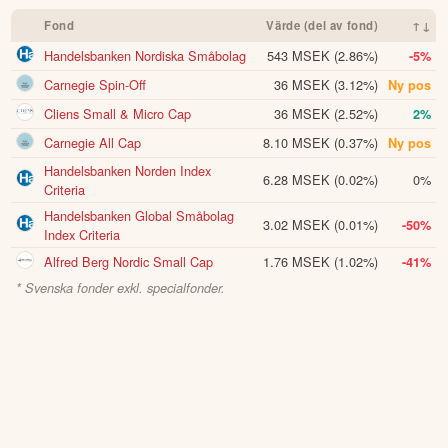
Fond
Värde (del av fond)
↑↓
Handelsbanken Nordiska Småbolag
543 MSEK
(2.86%)
-5%
Carnegie Spin-Off
36 MSEK
(3.12%)
Ny pos
Cliens Small & Micro Cap
36 MSEK
(2.52%)
2%
Carnegie All Cap
8.10 MSEK
(0.37%)
Ny pos
Handelsbanken Norden Index
6.28 MSEK
(0.02%)
0%
Criteria
Handelsbanken Global Småbolag
3.02 MSEK
(0.01%)
-50%
Index Criteria
Alfred Berg Nordic Small Cap
1.76 MSEK
(1.02%)
-41%
* Svenska fonder exkl. specialfonder.