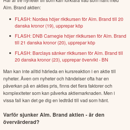
Här är tre nyheter till som kan förklara vad som hänt med
Alm. Brand
aktien:
FLASH: Nordea höjer riktkursen för Alm. Brand till 20
danska kronor (19), upprepar köp
FLASH: DNB Carnegie höjer riktkursen för Alm. Brand
till 21 danska kronor (20), upprepar köp
FLASH: Barclays sänker riktkursen för Alm. Brand till
20 danska kronor (23), upprepar övervikt - BN
Man kan inte alltid härleda en kursreaktion i en aktie till
nyheter. Även om nyheter och händelser ofta har en
påverkan på en akties pris, finns det flera faktorer och
komplexiteter som kan påverka aktiemarknaden. Men i
vissa fall kan det ge dig en ledtråd till vad som hänt.
Varför sjunker
Alm. Brand
aktien - är den
övervärderad?