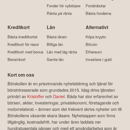
Fonder för nybörjare
Fondrobotar
Ränta på ränta
Bästa fonderna
Kreditkort
Lån
Alternativt
Bästa kreditkortet
Bästa lånen
Köpa krypto
Kreditkort för resor
Billiga lån
Bitcoin
Kreditkort med bonus
Lån med låg ränta
Ethereum
Bensinkort
Samla lån
Investera i guld
Kort om oss
Börskollen är en prisvinnande nyhetstidning och tjänst för
börsintresserade som grundades 2015. Idag drivs tjänsten
primärt av
Kristoffer
och
Daniel
. Båda har stor erfarenhet av
börsen, aktier, investeringar, privatekonomi, företagande och
motorrelaterat – ämnen som det frekvent skrivs nyheter om till
Börskollens växande skara läsare. Nyhetsappen som finns
tillgänglig, kostnadsfritt, har under åren laddats ner
hundratusentals gånger och med ett användarbetyg som är