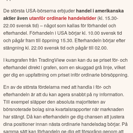
De största USA-börserna erbjuder
handel i amerikanska
aktier även
utanför ordinarie handelstider
(kl. 15.30-
22.00 svensk tid) – något som kallas för förhandel och
efterhandel. Förhandeln i USA börjar kl. 10.00 svensk tid
och pågår fram till öppning 15.30. Efterhandeln börjar efter
stängning kl. 22.00 svensk tid och pågår till 02.00.
I kursgrafen från TradingView ovan kan du se priset för- och
efterhandel direkt i grafen, som en skuggad grå linje, vilket
ger dig en uppfattning om priset inför ordinarie börsöppning.
En av de största fördelarna med att handla i för- och
efterhandeln är att du kan agera snabbt på ny information.
Till exempel släpper den absoluta majoriteten av
börsnoterade bolag sina kvartalsrapporter när marknaden
har stängt. Då kan efterhandeln ge dig chansen att justera
dina positioner innan nästa ordinarie handelsdag börjar. På
samma sätt kan förhandeln ge dig ett försprång genom att