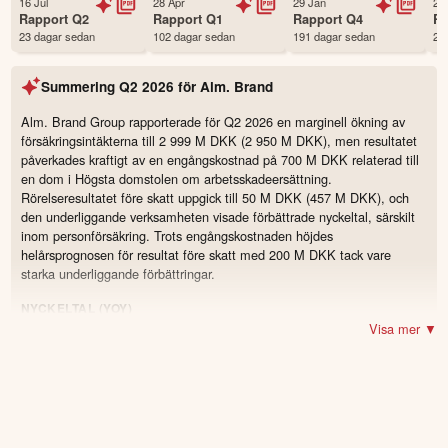
16 Jul
28 Apr
29 Jan
29
Status
Noterad
Rapport
Q2
Rapport
Q1
Rapport
Q4
R
23 dagar sedan
102 dagar sedan
191 dagar sedan
28
Land
Danmark
Första handelsdag
01 Jan 1997
Summering
Q2 2026
för
Alm. Brand
Antal ägare Avanza
249 st
Antal ägare Nordnet
12,838 st
Alm. Brand Group rapporterade för Q2 2026 en marginell ökning av
försäkringsintäkterna till 2 999 M DKK (2 950 M DKK), men resultatet
Källa:
Börsdata
påverkades kraftigt av en engångskostnad på 700 M DKK relaterad till
en dom i Högsta domstolen om arbetsskadeersättning.
Rörelseresultatet före skatt uppgick till 50 M DKK (457 M DKK), och
den underliggande verksamheten visade förbättrade nyckeltal, särskilt
inom personförsäkring. Trots engångskostnaden höjdes
helårsprognosen för resultat före skatt med 200 M DKK tack vare
starka underliggande förbättringar.
NYCKELTAL (YOY)
Visa mer ▼
2 999 MDKK
(2 950)
Omsättning
1.7
%
50 MDKK
(457)
Resultat
-89.1
%
101,7 %
(82,3)
Kombinerad ratio
19.4
60,2 %
(62,2)
Underliggande skadeprocent
-2.0