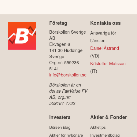
Företag
Kontakta oss
Börskollen Sverige
Ansvariga för
AB
tjänsten:
Ekvägen 6
Daniel Åstrand
141 30 Huddinge
(VD)
Sverige
Org.nr: 559236-
Kristoffer Matsson
5141
(IT)
info@borskollen.se
Börskollen är en
del av FairValue FV
AB, org.nr:
559187-7732
Investera
Aktier & Fonder
Börsen idag
Aktietips
Aktier för nybörjare
Investmentbolag