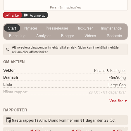
Kurs från TradingView
Enkel
Avancerad
Start
Nyheter
Pressreleaser
Riktkurser
Insynshandel
Blankning
Analyser
Bloggar
Videos
Podcasts
Att investera dina pengar innebär alltid en risk. Sidan kan innehålla/innehåller
reklam eller affiliatelänkar.
OM AKTIEN
Sektor
Finans & Fastighet
Bransch
Försäkring
Lista
Large Cap
Nästa rapport
28 Oct - 81 dagar kvar
Utdelning
Ja
Visa fler ▼
Direkavkastning
3.86%
RAPPORTER
Utdelning summa
0.66
i Alm. Brand kommer
om
den
28 Oct
Nästa rapport
81 dagar
Namn
Alm. Brand
Ticker
ALMB