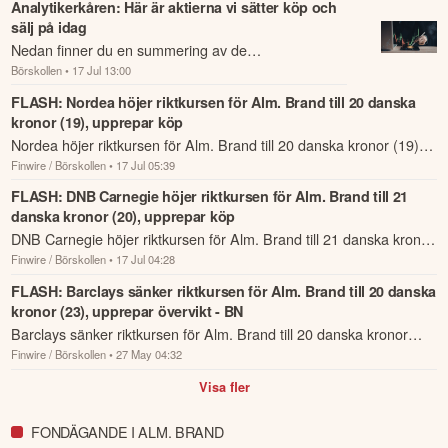
Analytikerkåren: Här är aktierna vi sätter köp och
sälj på idag
Nedan finner du en summering av de
Börskollen
• 17 Jul 13:00
analysrekommendationer och riktkursförändringar
som har rapporterats om idag den 17 juli.
FLASH: Nordea höjer riktkursen för Alm. Brand till 20 danska
kronor (19), upprepar köp
Nordea höjer riktkursen för Alm. Brand till 20 danska kronor (19),
Finwire / Börskollen
• 17 Jul 05:39
upprepar köp.
FLASH: DNB Carnegie höjer riktkursen för Alm. Brand till 21
danska kronor (20), upprepar köp
DNB Carnegie höjer riktkursen för Alm. Brand till 21 danska kronor
Finwire / Börskollen
• 17 Jul 04:28
(20), upprepar köp.
FLASH: Barclays sänker riktkursen för Alm. Brand till 20 danska
kronor (23), upprepar övervikt - BN
Barclays sänker riktkursen för Alm. Brand till 20 danska kronor
Finwire / Börskollen
• 27 May 04:32
(23), upprepar övervikt - BN.
Visa fler
FONDÄGANDE I ALM. BRAND