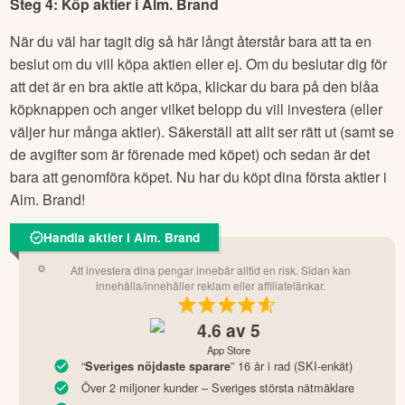
Steg 4: Köp aktier i
Alm. Brand
När du väl har tagit dig så här långt återstår bara att ta en
beslut om du vill köpa aktien eller ej. Om du beslutar dig för
att det är en bra aktie att köpa, klickar du bara på den blåa
köpknappen och anger vilket belopp du vill investera (eller
väljer hur många aktier). Säkerställ att allt ser rätt ut (samt se
de avgifter som är förenade med köpet) och sedan är det
bara att genomföra köpet. Nu har du köpt dina första aktier i
Alm. Brand
!
Handla aktier i Alm. Brand
Att investera dina pengar innebär alltid en risk. Sidan kan
innehålla/innehåller reklam eller affiliatelänkar.
4.6
av 5
App Store
“
” 16 år i rad (SKI-enkät)
Sveriges nöjdaste sparare
Över 2 miljoner kunder – Sveriges största nätmäklare