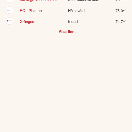
EQL Pharma
Hälsovård
75.0
%
Gränges
Industri
74.7
%
Visa fler