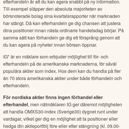
ger dig en uppfattning om priset inför ordinarie börsöppning.
En av de största fördelarna med att handla i för- och
efterhandeln är att du kan agera snabbt på ny information.
Till exempel släpper den absoluta majoriteten av
börsnoterade bolag sina kvartalsrapporter när marknaden
har stängt. Då kan efterhandeln ge dig chansen att justera
dina positioner innan nästa ordinarie handelsdag börjar. På
samma sätt kan förhandeln ge dig ett försprång genom att
du kan agera på nyheter innan börsen öppnar.
IG* är en mäklare som erbjuder möjlighet till för- och
efterhandeln på de amerikanska marknaderna, för såväl
populära aktier som index. Hos dem kan du handla på fler
än 70 stora amerikanska aktier under både förhandeln och
efterhandeln.
För nordiska aktier finns ingen förhandel eller
efterhandel
, men nätmäklaren IG ger däremot möjligheten