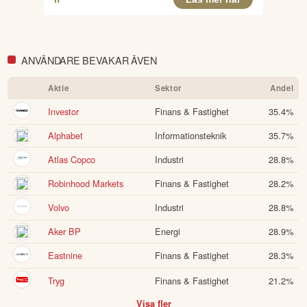
ANVÄNDARE BEVAKAR ÄVEN
Aktie
Sektor
Andel
Investor
Finans & Fastighet
35.4
%
Alphabet
Informationsteknik
35.7
%
Atlas Copco
Industri
28.8
%
Robinhood Markets
Finans & Fastighet
28.2
%
Volvo
Industri
28.8
%
Aker BP
Energi
28.9
%
Eastnine
Finans & Fastighet
28.3
%
Tryg
Finans & Fastighet
21.2
%
Visa fler