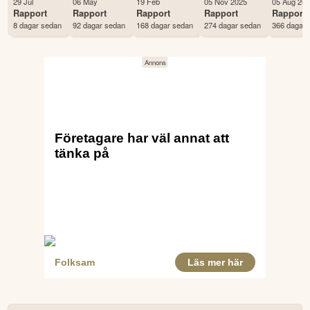
29 Jul
06 May
19 Feb
05 Nov 2025
05 Aug 20
Antal ägare Avanza
987 st
Rapport
Rapport
Rapport
Rapport
Rapport
8 dagar sedan
92 dagar sedan
168 dagar sedan
274 dagar sedan
366 dagar 
Antal ägare Nordnet
2,508 st