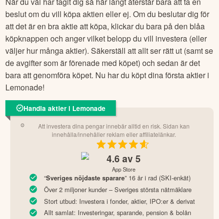
Steg 4: Köp aktier i
Lemonade
När du väl har tagit dig så här långt återstår bara att ta en
beslut om du vill köpa aktien eller ej. Om du beslutar dig för
att det är en bra aktie att köpa, klickar du bara på den blåa
köpknappen och anger vilket belopp du vill investera (eller
väljer hur många aktier). Säkerställ att allt ser rätt ut (samt se
de avgifter som är förenade med köpet) och sedan är det
bara att genomföra köpet. Nu har du köpt dina första aktier i
Lemonade
!
Handla aktier i Lemonade
Att investera dina pengar innebär alltid en risk. Sidan kan
innehålla/innehåller reklam eller affiliatelänkar.
4.6
av 5
App Store
“
” 16 år i rad (SKI-enkät)
Sveriges nöjdaste sparare