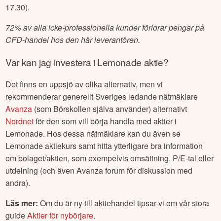
att handla OMXS30-index (Sverige30) dygnet runt under
vardagar, vilket ger dig en möjlighet att ta positioner eller
hedga din aktieportfölj före eller efter stängning (kl. 09.00-
17.30).
72% av alla icke-professionella kunder förlorar pengar på
CFD-handel hos den här leverantören.
Var kan jag investera i
Lemonade
aktie?
Det finns en uppsjö av olika alternativ, men vi
rekommenderar generellt Sveriges ledande nätmäklare
Avanza
(som Börskollen själva använder) alternativt
Nordnet
för den som vill börja handla med aktier i
Lemonade
. Hos dessa nätmäklare kan du även se
Lemonade
aktiekurs samt hitta ytterligare bra information
om bolaget/aktien, som exempelvis omsättning, P/E-tal eller
utdelning (och även Avanza forum för diskussion med
andra).