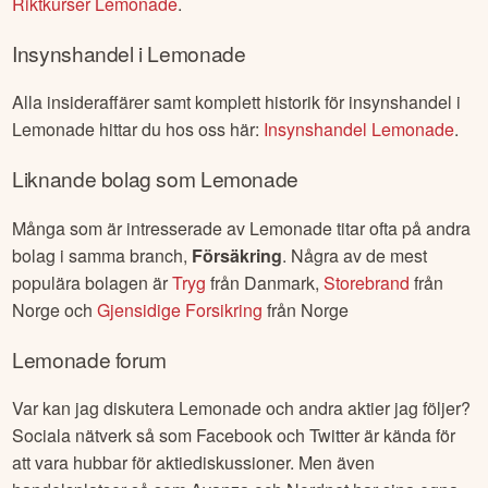
Lemonade
riktkurs
Alla riktkurser för
Lemonade
hittar du hos oss här:
Riktkurser
Lemonade
.
Insynshandel i
Lemonade
Alla insideraffärer samt komplett historik för insynshandel i
Lemonade
hittar du hos oss här:
Insynshandel
Lemonade
.
Liknande bolag som
Lemonade
Många som är intresserade av
Lemonade
titar ofta på andra
bolag i samma branch,
Försäkring
. Några av de mest
populära bolagen är
Tryg
från
Danmark
,
Storebrand
från
Norge
och
Gjensidige Forsikring
från
Norge
Lemonade
forum
Var kan jag diskutera
Lemonade
och andra aktier jag följer?