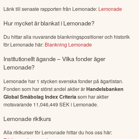
kvartalsperioden.
Lemonade
senaste rapport
Länk till senaste rapporten från
Lemonade
:
Lemonade
Hur mycket är blankat i
Lemonade
?
Du hittar alla nuvarande blankningspositioner och historik
för
Lemonade
här:
Blankning
Lemonade
Institutionellt ägande – Vilka fonder äger
Lemonade
?
Lemonade
har
1
stycken svenska fonder på ägarlistan.
Fonden som har störst andel aktier är
Handelsbanken
Global Småbolag Index Criteria
som har aktier
motsvarande
11,046,449
SEK i
Lemonade
.