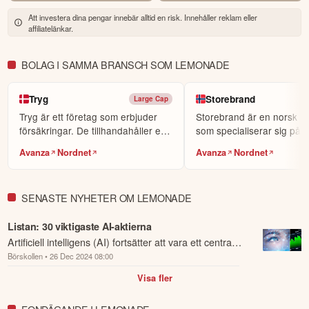
världens största sociala investerarforum.
Att investera dina pengar innebär alltid en risk. Innehåller reklam eller
affiliatelänkar.
ÖPPNA KONTO
KOPIERA TOPPINVESTERARE
BOLAG I SAMMA BRANSCH SOM LEMONADE
eToro är en investeringsplattform för flera tillgångsslag. Värdet på
dina investeringar kan gå upp eller ner. Du riskerar ditt kapital.
Tryg
Storebrand
Large Cap
Tryg är ett företag som erbjuder
Storebrand är en norsk ins
försäkringar. De tillhandahåller ett
som specialiserar sig på 
omfattande...
och försäkr...
Avanza
Nordnet
Avanza
Nordnet
SENASTE NYHETER OM LEMONADE
Listan: 30 viktigaste AI-aktierna
Artificiell intelligens (AI) fortsätter att vara ett centralt
Börskollen
• 26 Dec 2024 08:00
tema på Wall Street.
Visa fler