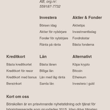
info@borskollen.se
Börskollen är en
del av FairValue FV
AB, org.nr:
559187-7732
Investera
Aktier & Fonder
Börsen idag
Aktietips
Aktier för nybörjare
Investmentbolag
Fonder för nybörjare
Fondrobotar
Ränta på ränta
Bästa fonderna
Kreditkort
Lån
Alternativt
Bästa kreditkortet
Bästa lånen
Köpa krypto
Kreditkort för resor
Billiga lån
Bitcoin
Kreditkort med bonus
Lån med låg ränta
Ethereum
Bensinkort
Samla lån
Investera i guld