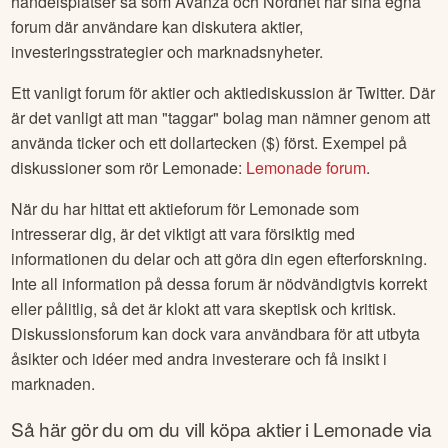
Sociala nätverk så som Facebook och Twitter är kända för
att vara hubbar för aktiediskussioner. Men även
handelsplatser så som Avanza och Nordnet har sina egna
forum där användare kan diskutera aktier,
investeringsstrategier och marknadsnyheter.
Ett vanligt forum för aktier och aktiediskussion är Twitter. Där
är det vanligt att man "taggar" bolag man nämner genom att
använda ticker och ett dollartecken ($) först. Exempel på
diskussioner som rör
Lemonade
:
Lemonade
forum
.
När du har hittat ett aktieforum för
Lemonade
som
intresserar dig, är det viktigt att vara försiktig med
informationen du delar och att göra din egen efterforskning.
Inte all information på dessa forum är nödvändigtvis korrekt
eller pålitlig, så det är klokt att vara skeptisk och kritisk.
Diskussionsforum kan dock vara användbara för att utbyta
åsikter och idéer med andra investerare och få insikt i