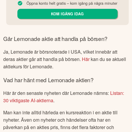
Över 2 miljoner kunder – Sveriges största nätmäklare
Stort utbud: Investera i fonder, aktier, IPO:er & derivat
Allt samlat: Investeringar, sparande, pension & bolån
Öppna konto helt gratis – kom igång på några minuter
KOM IGÅNG IDAG
Går
Lemonade
aktie att handla på börsen?
Ja,
Lemonade
är börsnoterade
i USA
, vilket innebär att
deras aktier går att handla på börsen.
Här
kan du se aktuell
aktiekurs för
Lemonade
.
Vad har hänt med
Lemonade
aktien?
Här är den senaste nyheten där
Lemonade
nämns:
Listan:
30 viktigaste AI-aktierna
.