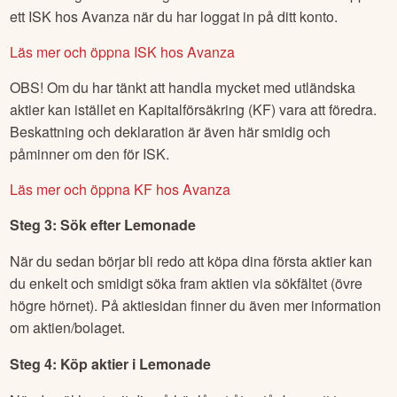
Investeringssparkonto (ISK) är oftast att rekommendera
framför en vanlig aktiedepå, detta då det ger dig en lägre
beskattning och är smidigare vid deklaration. Du kan öppna
ett ISK hos Avanza när du har loggat in på ditt konto.
Läs mer och öppna ISK hos Avanza
OBS! Om du har tänkt att handla mycket med utländska
aktier kan istället en Kapitalförsäkring (KF) vara att föredra.
Beskattning och deklaration är även här smidig och
påminner om den för ISK.
Läs mer och öppna KF hos Avanza
Steg 3: Sök efter
Lemonade
När du sedan börjar bli redo att köpa dina första aktier kan
du enkelt och smidigt söka fram aktien via sökfältet (övre
högre hörnet). På aktiesidan finner du även mer information
om aktien/bolaget.