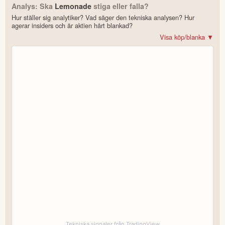
Analys: Ska
Lemonade
stiga eller falla?
Hur ställer sig analytiker? Vad säger den tekniska analysen? Hur
agerar insiders och är aktien hårt blankad?
Visa köp/blanka ▼
Bonus: Få upp till 500 USD i tillgångar när du öppnar konto –
se
erbjudandet!
4.2
av 5
Trustpilot
10 000+ olika marknader samlade – aktier, ETF:er & krypto
CopyTrader™ –
kopiera portföljen för toppinvesterare
För- & efterhandel på utvalda börser – ligg steget före
– över 100 olika att välja på
Handla riktig krypto
Bonus: Upp till
på oinvesterat kapital
3,55 % årlig ränta
Köp eller blanka Lemonade
7 enkla steg – så här kommer du igång
för att läsa mer och klicka sedan på
Besök hemsidan
Registrera dig/Öppna konto
.
Tekniska signaler från TradingView