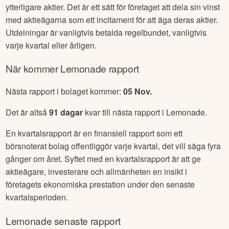
Utdelningen är en del av företagets vinst som delas ut till
dess aktieägare i form av pengar eller ibland även som
ytterligare aktier. Det är ett sätt för företaget att dela sin vinst
med aktieägarna som ett incitament för att äga deras aktier.
Utdelningar är vanligtvis betalda regelbundet, vanligtvis
varje kvartal eller årligen.
När kommer
Lemonade
rapport
Nästa rapport i bolaget kommer:
05 Nov
.
Det är altså
91
dagar
kvar till nästa rapport i
Lemonade
.
En kvartalsrapport är en finansiell rapport som ett
börsnoterat bolag offentliggör varje kvartal, det vill säga fyra
gånger om året. Syftet med en kvartalsrapport är att ge
aktieägare, investerare och allmänheten en insikt i
företagets ekonomiska prestation under den senaste