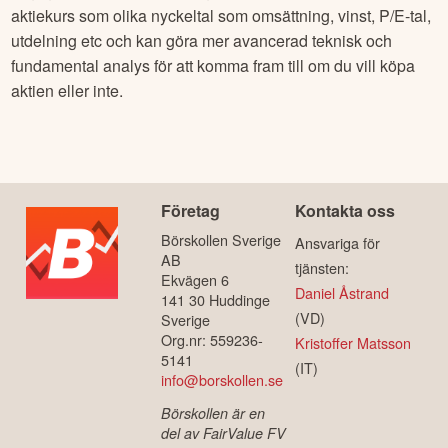
vi också tipsa om de ledande analystjänsterna
TradingView
och
Börsdata
(tjänster som vi på Börskollen själva använder
dagligen). Här finner du lång historik för såväl aktuell
aktiekurs som olika nyckeltal som omsättning, vinst, P/E-tal,
utdelning etc och kan göra mer avancerad teknisk och
fundamental analys för att komma fram till om du vill köpa
aktien eller inte.
Företag
Kontakta oss
Börskollen Sverige
Ansvariga för
AB
tjänsten:
Ekvägen 6
Daniel Åstrand
141 30 Huddinge
(VD)
Sverige
Org.nr: 559236-
Kristoffer Matsson
5141
(IT)