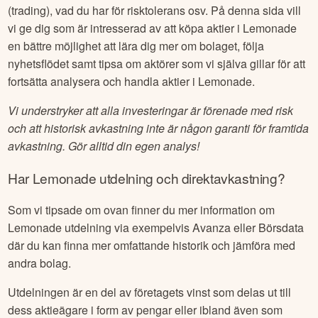
Som alltid när det kommer till investeringar finns det inget
givet rätt eller fel, utan det beror helt på vad du är för typ av
investerare, om du investerar på lång sikt eller handlar aktivt
(trading), vad du har för risktolerans osv. På denna sida vill
vi ge dig som är intresserad av att köpa aktier i
Lemonade
en bättre möjlighet att lära dig mer om bolaget, följa
nyhetsflödet samt tipsa om aktörer som vi själva gillar för att
fortsätta analysera och handla aktier i
Lemonade
.
Vi understryker att alla investeringar är förenade med risk
och att historisk avkastning inte är någon garanti för framtida
avkastning. Gör alltid din egen analys!
Har
Lemonade
utdelning och direktavkastning?
Som vi tipsade om ovan finner du mer information om
Lemonade
utdelning via exempelvis Avanza eller Börsdata
där du kan finna mer omfattande historik och jämföra med
andra bolag.