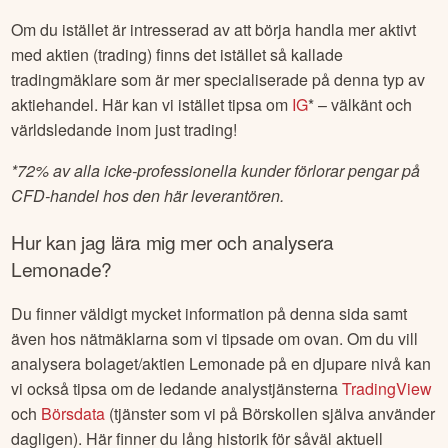
Läs mer:
Om du är ny till aktiehandel tipsar vi om vår stora
guide
Aktier för nybörjare
.
Om du istället är intresserad av att börja handla mer aktivt
med aktien (trading) finns det istället så kallade
tradingmäklare som är mer specialiserade på denna typ av
aktiehandel. Här kan vi istället tipsa om
IG
* – välkänt och
världsledande inom just trading!
*
72% av alla icke-professionella kunder förlorar pengar på
CFD-handel hos den här leverantören.
Hur kan jag lära mig mer och analysera
Lemonade
?
Du finner väldigt mycket information på denna sida samt
även hos nätmäklarna som vi tipsade om ovan. Om du vill
analysera bolaget/aktien
Lemonade
på en djupare nivå kan