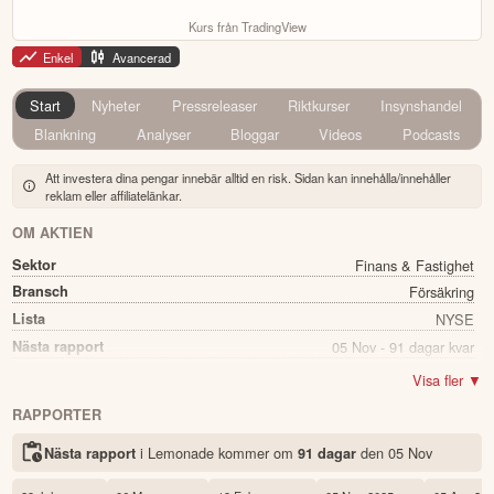
Kurs från TradingView
Enkel
Avancerad
Start
Nyheter
Pressreleaser
Riktkurser
Insynshandel
Blankning
Analyser
Bloggar
Videos
Podcasts
Att investera dina pengar innebär alltid en risk. Sidan kan innehålla/innehåller
reklam eller affiliatelänkar.
OM AKTIEN
Sektor
Finans & Fastighet
Bransch
Försäkring
Lista
NYSE
Nästa rapport
05 Nov - 91 dagar kvar
Namn
Lemonade
Visa fler ▼
Ticker
LMND
RAPPORTER
Status
Noterad
i Lemonade kommer
om
den
05 Nov
Nästa rapport
91 dagar
Land
USA
Första handelsdag
01 Jul 2020