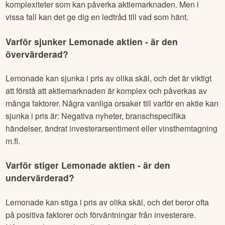
Man kan inte alltid härleda en kursreaktion i en aktie till
nyheter. Även om nyheter och händelser ofta har en
påverkan på en akties pris, finns det flera faktorer och
komplexiteter som kan påverka aktiemarknaden. Men i
vissa fall kan det ge dig en ledtråd till vad som hänt.
Varför sjunker
Lemonade
aktien - är den
övervärderad?
Lemonade
kan sjunka i pris av olika skäl, och det är viktigt
att förstå att aktiemarknaden är komplex och påverkas av
många faktorer. Några vanliga orsaker till varför en aktie kan
sjunka i pris är: Negativa nyheter, branschspecifika
händelser, ändrat investerarsentiment eller vinsthemtagning
m.fl.
Varför stiger
Lemonade
aktien - är den
undervärderad?