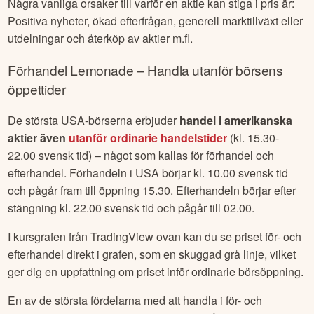
Lemonade
kan stiga i pris av olika skäl, och det beror ofta
på positiva faktorer och förväntningar från investerare.
Några vanliga orsaker till varför en aktie kan stiga i pris är:
Positiva nyheter, ökad efterfrågan, generell marktillväxt eller
utdelningar och återköp av aktier m.fl.
Förhandel
Lemonade
– Handla utanför börsens
öppettider
De största USA-börserna erbjuder
handel i amerikanska
aktier även
utanför ordinarie handelstider
(kl. 15.30-
22.00 svensk tid) – något som kallas för förhandel och
efterhandel. Förhandeln i USA börjar kl. 10.00 svensk tid
och pågår fram till öppning 15.30. Efterhandeln börjar efter
stängning kl. 22.00 svensk tid och pågår till 02.00.
I kursgrafen från TradingView ovan kan du se priset för- och
efterhandel direkt i grafen, som en skuggad grå linje, vilket