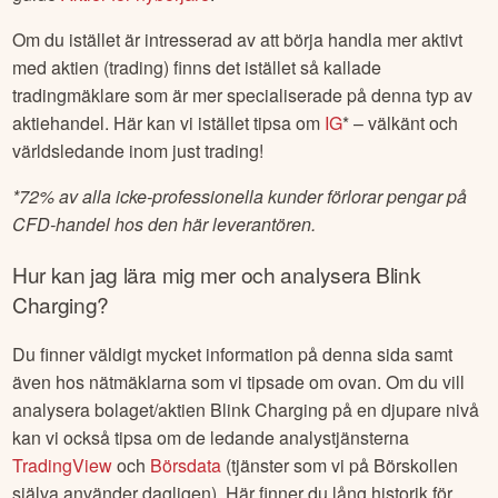
Om du istället är intresserad av att börja handla mer aktivt
med aktien (trading) finns det istället så kallade
tradingmäklare som är mer specialiserade på denna typ av
aktiehandel. Här kan vi istället tipsa om
IG
* – välkänt och
världsledande inom just trading!
*
72% av alla icke-professionella kunder förlorar pengar på
CFD-handel hos den här leverantören.
Hur kan jag lära mig mer och analysera
Blink
Charging
?
Du finner väldigt mycket information på denna sida samt
även hos nätmäklarna som vi tipsade om ovan. Om du vill
analysera bolaget/aktien
Blink Charging
på en djupare nivå
kan vi också tipsa om de ledande analystjänsterna
TradingView
och
Börsdata
(tjänster som vi på Börskollen
själva använder dagligen). Här finner du lång historik för