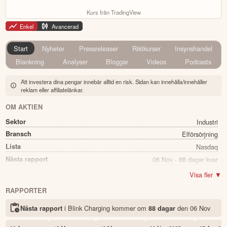
Kurs från TradingView
Enkel
Avancerad
Start
Nyheter
Pressreleaser
Riktkurser
Insynshandel
Blankning
Analyser
Bloggar
Videos
Podcasts
Att investera dina pengar innebär alltid en risk. Sidan kan innehålla/innehåller
reklam eller affiliatelänkar.
OM AKTIEN
Sektor
Industri
Bransch
Elförsörjning
Lista
Nasdaq
Nästa rapport
06 Nov - 88 dagar kvar
Namn
Blink Charging
Visa fler ▼
Ticker
BLNK
RAPPORTER
Status
Noterad
i Blink Charging kommer
om
den
06 Nov
Nästa rapport
88 dagar
Land
USA
Första handelsdag
14 Jul 2008