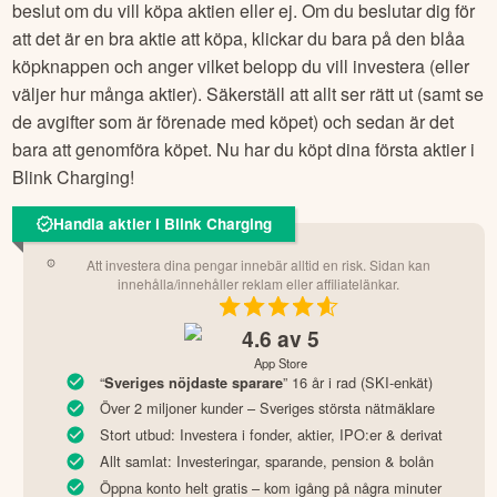
beslut om du vill köpa aktien eller ej. Om du beslutar dig för
att det är en bra aktie att köpa, klickar du bara på den blåa
köpknappen och anger vilket belopp du vill investera (eller
väljer hur många aktier). Säkerställ att allt ser rätt ut (samt se
de avgifter som är förenade med köpet) och sedan är det
bara att genomföra köpet. Nu har du köpt dina första aktier i
Blink Charging
!
Handla aktier i Blink Charging
Att investera dina pengar innebär alltid en risk. Sidan kan
innehålla/innehåller reklam eller affiliatelänkar.
4.6
av 5
App Store
“
” 16 år i rad (SKI-enkät)
Sveriges nöjdaste sparare
Över 2 miljoner kunder – Sveriges största nätmäklare
Stort utbud: Investera i fonder, aktier, IPO:er & derivat
Allt samlat: Investeringar, sparande, pension & bolån
Öppna konto helt gratis – kom igång på några minuter