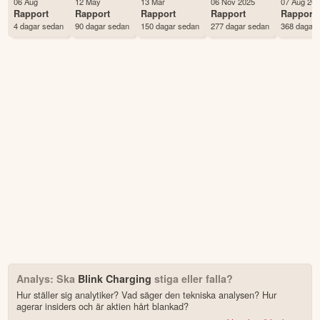
06 Aug
12 May
13 Mar
06 Nov 2025
07 Aug 20
Antal ägare Avanza
719 st
Rapport
Rapport
Rapport
Rapport
Rapport
4 dagar sedan
90 dagar sedan
150 dagar sedan
277 dagar sedan
368 dagar 
Antal ägare Nordnet
455 st
Analys: Ska
Blink Charging
stiga eller falla?
Hur ställer sig analytiker? Vad säger den tekniska analysen? Hur
agerar insiders och är aktien hårt blankad?