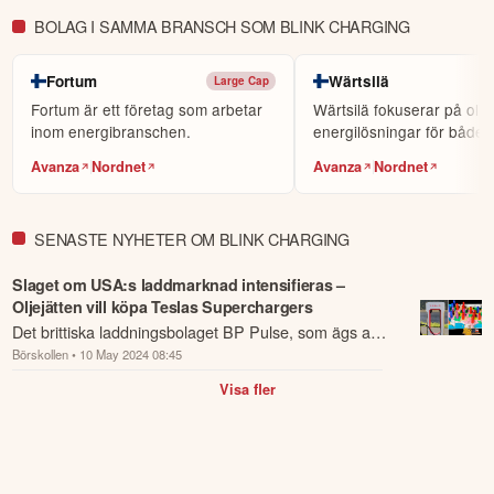
KOPIERA TOPPINVESTERARE
BOLAG I SAMMA BRANSCH SOM BLINK CHARGING
eToro är en investeringsplattform för flera tillgångsslag. Värdet på
dina investeringar kan gå upp eller ner. Du riskerar ditt kapital.
Fortum
Wärtsilä
Large Cap
Fortum är ett företag som arbetar
Wärtsilä fokuserar på olik
inom energibranschen.
energilösningar för både s
och energibransch...
Avanza
Nordnet
Avanza
Nordnet
SENASTE NYHETER OM BLINK CHARGING
Slaget om USA:s laddmarknad intensifieras –
Oljejätten vill köpa Teslas Superchargers
Det brittiska laddningsbolaget BP Pulse, som ägs av
Börskollen
• 10 May 2024 08:45
oljejätten BP, har aviserat att bolaget är intresserat av
att förvärva Teslas Supercharg...
Visa fler