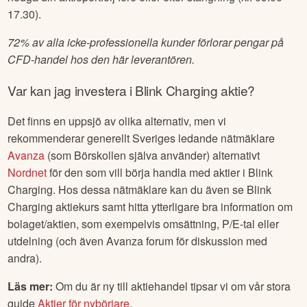
17.30).
72% av alla icke-professionella kunder förlorar pengar på
CFD-handel hos den här leverantören.
Var kan jag investera i
Blink Charging
aktie?
Det finns en uppsjö av olika alternativ, men vi
rekommenderar generellt Sveriges ledande nätmäklare
Avanza
(som Börskollen själva använder) alternativt
Nordnet
för den som vill börja handla med aktier i
Blink
Charging
. Hos dessa nätmäklare kan du även se
Blink
Charging
aktiekurs samt hitta ytterligare bra information om
bolaget/aktien, som exempelvis omsättning, P/E-tal eller
utdelning (och även Avanza forum för diskussion med
andra).
Läs mer:
Om du är ny till aktiehandel tipsar vi om vår stora
guide
Aktier för nybörjare
.