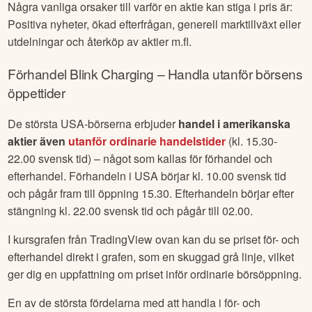
Några vanliga orsaker till varför en aktie kan stiga i pris är:
Positiva nyheter, ökad efterfrågan, generell marktillväxt eller
utdelningar och återköp av aktier m.fl.
Förhandel
Blink Charging
– Handla utanför börsens
öppettider
De största USA-börserna erbjuder
handel i amerikanska
aktier även
utanför ordinarie handelstider
(kl. 15.30-
22.00 svensk tid) – något som kallas för förhandel och
efterhandel. Förhandeln i USA börjar kl. 10.00 svensk tid
och pågår fram till öppning 15.30. Efterhandeln börjar efter
stängning kl. 22.00 svensk tid och pågår till 02.00.
I kursgrafen från TradingView ovan kan du se priset för- och
efterhandel direkt i grafen, som en skuggad grå linje, vilket
ger dig en uppfattning om priset inför ordinarie börsöppning.
En av de största fördelarna med att handla i för- och