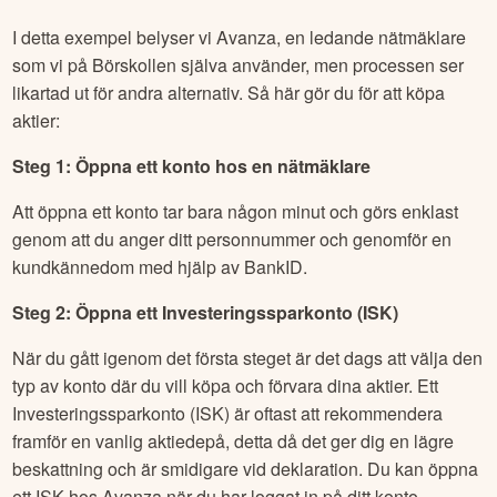
I detta exempel belyser vi Avanza, en ledande nätmäklare
som vi på Börskollen själva använder, men processen ser
likartad ut för andra alternativ. Så här gör du för att köpa
aktier:
Steg 1: Öppna ett konto hos en nätmäklare
Att öppna ett konto tar bara någon minut och görs enklast
genom att du anger ditt personnummer och genomför en
kundkännedom med hjälp av BankID.
Steg 2: Öppna ett Investeringssparkonto (ISK)
När du gått igenom det första steget är det dags att välja den
typ av konto där du vill köpa och förvara dina aktier. Ett
Investeringssparkonto (ISK) är oftast att rekommendera
framför en vanlig aktiedepå, detta då det ger dig en lägre
beskattning och är smidigare vid deklaration. Du kan öppna
ett ISK hos Avanza när du har loggat in på ditt konto.