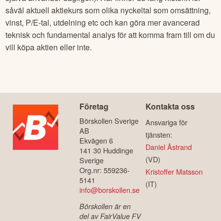
såväl aktuell aktiekurs som olika nyckeltal som omsättning,
vinst, P/E-tal, utdelning etc och kan göra mer avancerad
teknisk och fundamental analys för att komma fram till om du
vill köpa aktien eller inte.
Företag
Kontakta oss
Börskollen Sverige
Ansvariga för
AB
tjänsten:
Ekvägen 6
Daniel Åstrand
141 30 Huddinge
(VD)
Sverige
Org.nr: 559236-
Kristoffer Matsson
5141
(IT)
info@borskollen.se
Börskollen är en
del av FairValue FV