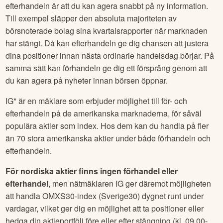
efterhandeln är att du kan agera snabbt på ny information.
Till exempel släpper den absoluta majoriteten av
börsnoterade bolag sina kvartalsrapporter när marknaden
har stängt. Då kan efterhandeln ge dig chansen att justera
dina positioner innan nästa ordinarie handelsdag börjar. På
samma sätt kan förhandeln ge dig ett försprång genom att
du kan agera på nyheter innan börsen öppnar.
IG* är en mäklare som erbjuder möjlighet till för- och
efterhandeln på de amerikanska marknaderna, för såväl
populära aktier som index. Hos dem kan du handla på fler
än 70 stora amerikanska aktier under både förhandeln och
efterhandeln.
För nordiska aktier finns ingen förhandel eller
efterhandel
, men nätmäklaren IG ger däremot möjligheten
att handla OMXS30-index (Sverige30) dygnet runt under
vardagar, vilket ger dig en möjlighet att ta positioner eller
hedga din aktieportfölj före eller efter stängning (kl. 09.00-