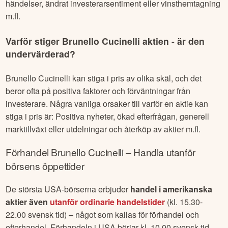
händelser, ändrat investerarsentiment eller vinsthemtagning
m.fl.
Varför stiger
Brunello Cucinelli
aktien - är den
undervärderad?
Brunello Cucinelli
kan stiga i pris av olika skäl, och det
beror ofta på positiva faktorer och förväntningar från
investerare. Några vanliga orsaker till varför en aktie kan
stiga i pris är: Positiva nyheter, ökad efterfrågan, generell
marktillväxt eller utdelningar och återköp av aktier m.fl.
Förhandel
Brunello Cucinelli
– Handla utanför
börsens öppettider
De största USA-börserna erbjuder
handel i amerikanska
aktier även
utanför ordinarie handelstider
(kl. 15.30-
22.00 svensk tid) – något som kallas för förhandel och
efterhandel. Förhandeln i USA börjar kl. 10.00 svensk tid