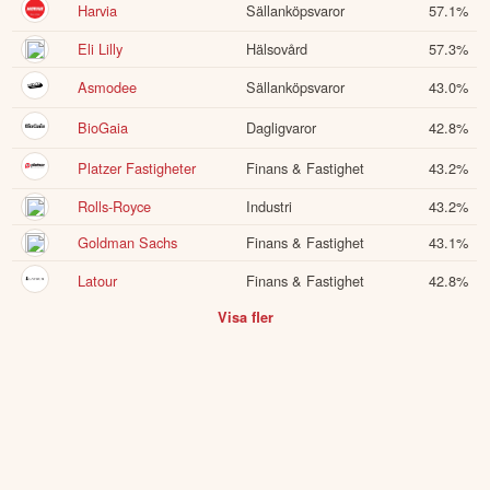
Harvia
Sällanköpsvaror
57.1
%
Eli Lilly
Hälsovård
57.3
%
Asmodee
Sällanköpsvaror
43.0
%
BioGaia
Dagligvaror
42.8
%
Platzer Fastigheter
Finans & Fastighet
43.2
%
Rolls-Royce
Industri
43.2
%
Goldman Sachs
Finans & Fastighet
43.1
%
Latour
Finans & Fastighet
42.8
%
Visa fler