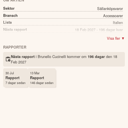
OM AKTIEN
Sektor
Sällanköpsvaror
Bransch
Accessoarer
Lista
Italien
Nästa rapport
18 Feb 2027 - 196 dagar kvar
Direkavkastning
1.03%
Visa fler ▼
Utdelning summa
0.94
RAPPORTER
Namn
Brunello Cucinelli
i Brunello Cucinelli kommer
om
den
18
Nästa rapport
196 dagar
Ticker
BC
Feb 2027
Status
Noterad
Land
Italien
30 Jul
13 Mar
Rapport
Rapport
Första handelsdag
26 Apr 2012
7 dagar sedan
146 dagar sedan