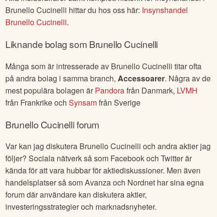
Brunello Cucinelli
hittar du hos oss här:
Insynshandel
Brunello Cucinelli
.
Liknande bolag som
Brunello Cucinelli
Många som är intresserade av
Brunello Cucinelli
titar ofta
på andra bolag i samma branch,
Accessoarer
. Några av de
mest populära bolagen är
Pandora
från
Danmark
,
LVMH
från
Frankrike
och
Synsam
från
Sverige
Brunello Cucinelli
forum
Var kan jag diskutera
Brunello Cucinelli
och andra aktier jag
följer? Sociala nätverk så som Facebook och Twitter är
kända för att vara hubbar för aktiediskussioner. Men även
handelsplatser så som Avanza och Nordnet har sina egna
forum där användare kan diskutera aktier,
investeringsstrategier och marknadsnyheter.