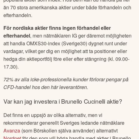
än 70 stora amerikanska aktier under både förhandeln och
efterhandeln.
För nordiska aktier finns ingen förhandel eller
efterhandel
, men nätmäklaren IG ger däremot möjligheten
att handla OMXS30-index (Sverige30) dygnet runt under
vardagar, vilket ger dig en möjlighet att ta positioner eller
hedga din aktieportfölj före eller efter stängning (kl. 09.00-
17.30).
72% av alla icke-professionella kunder förlorar pengar på
CFD-handel hos den här leverantören.
Var kan jag investera i
Brunello Cucinelli
aktie?
Det finns en uppsjö av olika alternativ, men vi
rekommenderar generellt Sveriges ledande nätmäklare
Avanza
(som Börskollen själva använder) alternativt
Nordnet
för den som vill börja handla med aktier i
Brunello