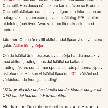
Cucinelli
. Hos dessa nätmäklare kan du även se
Brunello
Cucinelli
aktiekurs samt hitta ytterligare bra information om
bolaget/aktien, som exempelvis omsättning, P/E-tal eller
utdelning (och även Avanza forum för diskussion med
andra).
Läs mer:
Om du är ny till aktiehandel tipsar vi om vår stora
guide
Aktier för nybörjare
.
Om du istället är intresserad av att börja handla mer aktivt
med aktien (trading) finns det istället så kallade
tradingmäklare som är mer specialiserade på denna typ av
aktiehandel. Här kan vi istället tipsa om
IG
* – välkänt och
världsledande inom just trading!
*
72% av alla icke-professionella kunder förlorar pengar på
CFD-handel hos den här leverantören.
Hur kan jag lära mig mer och analysera
Brunello