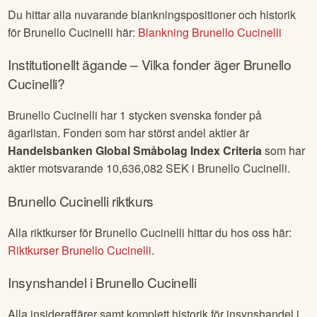
Du hittar alla nuvarande blankningspositioner och historik
för
Brunello Cucinelli
här:
Blankning
Brunello Cucinelli
Institutionellt ägande – Vilka fonder äger
Brunello
Cucinelli
?
Brunello Cucinelli
har
1
stycken svenska fonder på
ägarlistan. Fonden som har störst andel aktier är
Handelsbanken Global Småbolag Index Criteria
som har
aktier motsvarande
10,636,082
SEK i
Brunello Cucinelli
.
Brunello Cucinelli
riktkurs
Alla riktkurser för
Brunello Cucinelli
hittar du hos oss här:
Riktkurser
Brunello Cucinelli
.
Insynshandel i
Brunello Cucinelli
Alla insideraffärer samt komplett historik för insynshandel i