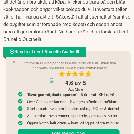
att det är en bra aktie att köpa, klickar du bara på den blåa
köpknappen och anger vilket belopp du vill investera (eller
väljer hur många aktier). Säkerställ att allt ser rätt ut (samt se
de avgifter som är förenade med köpet) och sedan är det
bara att genomföra köpet. Nu har du köpt dina första aktier i
Brunello Cucinelli
!
Handla aktier i Brunello Cucinelli
Att investera dina pengar innebär alltid en risk. Sidan kan
innehålla/innehåller reklam eller affiliatelänkar.
4.6
av 5
App Store
“
” 16 år i rad (SKI-enkät)
Sveriges nöjdaste sparare
Över 2 miljoner kunder – Sveriges största nätmäklare
Stort utbud: Investera i fonder, aktier, IPO:er & derivat
Allt samlat: Investeringar, sparande, pension & bolån
Öppna konto helt gratis – kom igång på några minuter
KOM IGÅNG IDAG