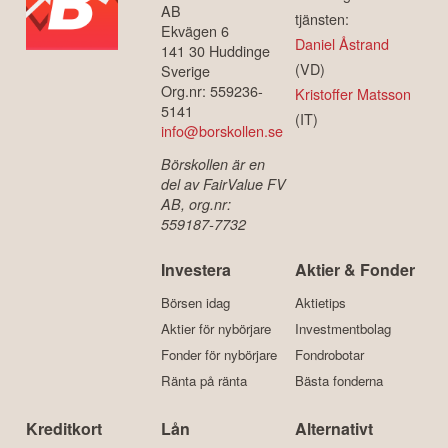
AB
tjänsten:
Ekvägen 6
Daniel Åstrand
141 30 Huddinge
(VD)
Sverige
Org.nr: 559236-
Kristoffer Matsson
5141
(IT)
info@borskollen.se
Börskollen är en
del av FairValue FV
AB, org.nr:
559187-7732
Investera
Aktier & Fonder
Börsen idag
Aktietips
Aktier för nybörjare
Investmentbolag
Fonder för nybörjare
Fondrobotar
Ränta på ränta
Bästa fonderna
Kreditkort
Lån
Alternativt