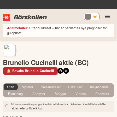
Börskollen
Efter guldraset – här är bankernas nya prognoser för
Ädelmetaller:
guldpriset
Brunello Cucinelli aktie (BC)
Bevaka Brunello Cucinelli
Start
Nyheter
Pressreleaser
Riktkurser
Insynshandel
Blankning
Analyser
Bloggar
Videos
Podcasts
Att investera dina pengar innebär alltid en risk. Sidan kan innehålla/innehåller
reklam eller affiliatelänkar.