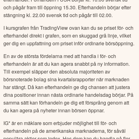
och pågår fram till öppning 15.30. Efterhandeln börjar efter
stängning kl. 22.00 svensk tid och pågår till 02.00.
I kursgrafen från TradingView ovan kan du se priset för- och
efterhandel direkt i grafen, som en skuggad grå linje, vilket
ger dig en uppfattning om priset inför ordinarie börsöppning.
En av de största fördelarna med att handla i för- och
efterhandeln är att du kan agera snabbt på ny information.
Till exempel släpper den absoluta majoriteten av
börsnoterade bolag sina kvartalsrapporter när marknaden
har stängt. Då kan efterhandeln ge dig chansen att justera
dina positioner innan nästa ordinarie handelsdag börjar. På
samma sätt kan förhandeln ge dig ett försprång genom att
du kan agera på nyheter innan börsen öppnar.
IG* är en mäklare som erbjuder möjlighet till för- och
efterhandeln på de amerikanska marknaderna, för såväl
populära aktier som index. Hos dem kan du handla på fler