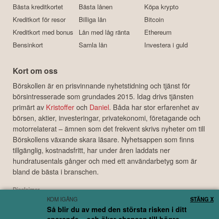
Bästa kreditkortet
Bästa lånen
Köpa krypto
Kreditkort för resor
Billiga lån
Bitcoin
Kreditkort med bonus
Lån med låg ränta
Ethereum
Bensinkort
Samla lån
Investera i guld
Kort om oss
Börskollen är en prisvinnande nyhetstidning och tjänst för
börsintresserade som grundades 2015. Idag drivs tjänsten
primärt av
Kristoffer
och
Daniel
. Båda har stor erfarenhet av
börsen, aktier, investeringar, privatekonomi, företagande och
motorrelaterat – ämnen som det frekvent skrivs nyheter om till
Börskollens växande skara läsare. Nyhetsappen som finns
tillgänglig, kostnadsfritt, har under åren laddats ner
hundratusentals gånger och med ett användarbetyg som är
bland de bästa i branschen.
Disclaimer
KOM IGÅNG
STÄNG X
Börskollen Sverige AB ("Börskollen") är inte finansiella rådgivare, står inte under
Så blir du av med den största risken i ditt
finansinspektionens tillsyn och ger inga råd till dig. Detta innebär att
investeringsbeslut baserade på information som direkt eller indirekt härrörande