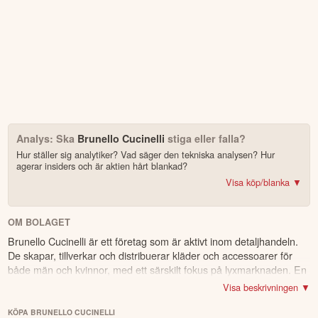
Analys: Ska
Brunello Cucinelli
stiga eller falla?
Hur ställer sig analytiker? Vad säger den tekniska analysen? Hur
agerar insiders och är aktien hårt blankad?
Visa köp/blanka ▼
Bonus: Få upp till 500 USD i tillgångar när du öppnar konto –
se
erbjudandet!
OM BOLAGET
Brunello Cucinelli är ett företag som är aktivt inom detaljhandeln.
4.2
av 5
De skapar, tillverkar och distribuerar kläder och accessoarer för
både män och kvinnor, med ett särskilt fokus på lyxmarknaden. En
Trustpilot
stor del av deras produkter är gjorda av kashmir och säljs under
10 000+ olika marknader samlade – aktier, ETF:er & krypto
Visa beskrivningen ▼
varumärket Brunello Cucinelli. Företaget har verksamhet över hela
CopyTrader™ –
kopiera portföljen för toppinvesterare
världen genom sina egna fysiska butiker samt via e-handel.
KÖPA BRUNELLO CUCINELLI
För- & efterhandel på utvalda börser – ligg steget före