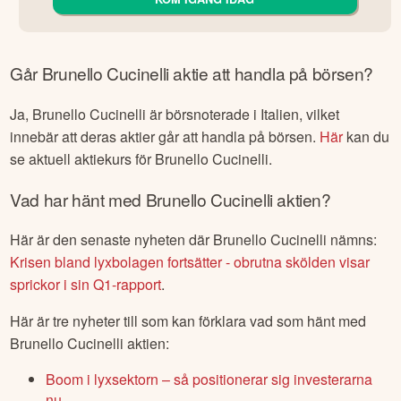
Går
Brunello Cucinelli
aktie att handla på börsen?
Ja,
Brunello Cucinelli
är börsnoterade
i Italien
, vilket
innebär att deras aktier går att handla på börsen.
Här
kan du
se aktuell aktiekurs för
Brunello Cucinelli
.
Vad har hänt med
Brunello Cucinelli
aktien?
Här är den senaste nyheten där
Brunello Cucinelli
nämns:
Krisen bland lyxbolagen fortsätter - obrutna skölden visar
sprickor i sin Q1-rapport
.
Här är tre nyheter till som kan förklara vad som hänt med
Brunello Cucinelli
aktien:
Boom i lyxsektorn – så positionerar sig investerarna
nu