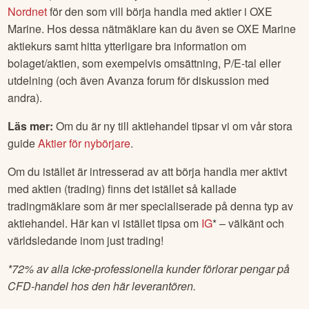
Nordnet
för den som vill börja handla med aktier i
OXE
Marine
. Hos dessa nätmäklare kan du även se
OXE Marine
aktiekurs samt hitta ytterligare bra information om
bolaget/aktien, som exempelvis omsättning, P/E-tal eller
utdelning (och även Avanza forum för diskussion med
andra).
Läs mer:
Om du är ny till aktiehandel tipsar vi om vår stora
guide
Aktier för nybörjare
.
Om du istället är intresserad av att börja handla mer aktivt
med aktien (trading) finns det istället så kallade
tradingmäklare som är mer specialiserade på denna typ av
aktiehandel. Här kan vi istället tipsa om
IG
* – välkänt och
världsledande inom just trading!
*
72% av alla icke-professionella kunder förlorar pengar på
CFD-handel hos den här leverantören.