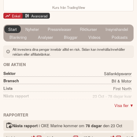
Kurs från TradingView
Enkel
Avancerad
Start
Nyheter
Pressreleaser
Riktkurser
Insynshandel
Blankning
Analyser
Bloggar
Videos
Podcasts
Att investera dina pengar innebär alltid en risk. Sidan kan innehålla/innehåller
reklam eller affiliatelänkar.
OM AKTIEN
Sektor
Sällanköpsvaror
Bransch
Bil & Motor
Lista
First North
Nästa rapport
23 Oct - 78 dagar kvar
Utdelning
Nej
Visa fler ▼
Namn
OXE Marine
RAPPORTER
Ticker
OXE
i OXE Marine kommer
om
den
23 Oct
Nästa rapport
78 dagar
Status
Noterad
Land
Sverige