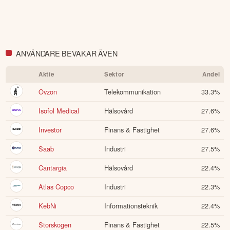
därför innehålla förenklingar eller sakna viss information.
Innehållet ska inte ses som investeringsråd eller personlig
rådgivning. Ta alltid del av bolagets fullständiga kvartalsrapport
innan du fattar investeringsbeslut. Historisk avkastning är ingen
garanti för framtida avkastning.
Skulle du upptäcka fel eller
ANVÄNDARE BEVAKAR ÄVEN
andra förbättringsförslag i materialet är du välkommen att
kontakta oss
.
Aktie
Sektor
Andel
Öppna rapport (PDF)
Ovzon
Telekommunikation
33.3
%
Isofol Medical
Hälsovård
27.6
%
Investor
Finans & Fastighet
27.6
%
Saab
Industri
27.5
%
Cantargia
Hälsovård
22.4
%
Atlas Copco
Industri
22.3
%
KebNi
Informationsteknik
22.4
%
Storskogen
Finans & Fastighet
22.5
%