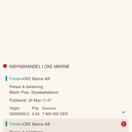
INSYNSHANDEL I OXE MARINE
Förvärv
•
OXE Marine AB
Person & befattning
Martin Polo
,
Styrelseledamot
Publicerat:
20 May 11:37
Volym
Pris
Summa
32500000,0
0,24
7 800 000
SEK
!
Förvärv
•
OXE Marine AB
Person & befattning