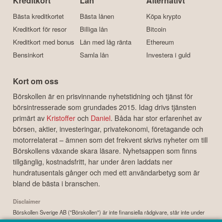
Kreditkort
Lån
Alternativt
Bästa kreditkortet
Bästa lånen
Köpa krypto
Kreditkort för resor
Billiga lån
Bitcoin
Kreditkort med bonus
Lån med låg ränta
Ethereum
Bensinkort
Samla lån
Investera i guld
Kort om oss
Börskollen är en prisvinnande nyhetstidning och tjänst för
börsintresserade som grundades 2015. Idag drivs tjänsten
primärt av
Kristoffer
och
Daniel
. Båda har stor erfarenhet av
börsen, aktier, investeringar, privatekonomi, företagande och
motorrelaterat – ämnen som det frekvent skrivs nyheter om till
Börskollens växande skara läsare. Nyhetsappen som finns
tillgänglig, kostnadsfritt, har under åren laddats ner
hundratusentals gånger och med ett användarbetyg som är
bland de bästa i branschen.
Disclaimer
Börskollen Sverige AB ("Börskollen") är inte finansiella rådgivare, står inte under
finansinspektionens tillsyn och ger inga råd till dig. Detta innebär att