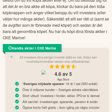
beslut om du vill köpa aktien eller ej. Om du beslutar dig för
att det är en bra aktie att köpa, klickar du bara på den blåa
köpknappen och anger vilket belopp du vill investera (eller
väljer hur många aktier). Säkerställ att allt ser rätt ut (samt se
de avgifter som är förenade med köpet) och sedan är det
bara att genomföra köpet. Nu har du köpt dina första aktier i
OXE Marine
!
Handla aktier i OXE Marine
Att investera dina pengar innebär alltid en risk. Sidan kan
innehålla/innehåller reklam eller affiliatelänkar.
4.6
av 5
App Store
“
” 16 år i rad (SKI-enkät)
Sveriges nöjdaste sparare
Över 2 miljoner kunder – Sveriges största nätmäklare
Stort utbud: Investera i fonder, aktier, IPO:er & derivat
Allt samlat: Investeringar, sparande, pension & bolån
Öppna konto helt gratis – kom igång på några minuter