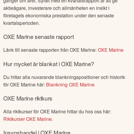
gånger om året. Syftet med en kvartalsrapport är att ge
aktieägare, investerare och allmänheten en insikt i
företagets ekonomiska prestation under den senaste
kvartalsperioden.
OXE Marine
senaste rapport
Länk till senaste rapporten från
OXE Marine
:
OXE Marine
Hur mycket är blankat i
OXE Marine
?
Du hittar alla nuvarande blankningspositioner och historik
för
OXE Marine
här:
Blankning
OXE Marine
OXE Marine
riktkurs
Alla riktkurser för
OXE Marine
hittar du hos oss här:
Riktkurser
OXE Marine
.
Insynshandel i
OXE Marine