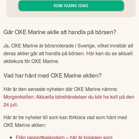
KOM IGÅNG IDAG
Går
OXE Marine
aktie att handla på börsen?
Ja,
OXE Marine
är börsnoterade
i Sverige
, vilket innebär att
deras aktier går att handla på börsen.
Här
kan du se aktuell
aktiekurs för
OXE Marine
.
Vad har hänt med
OXE Marine
aktien?
Här är den senaste nyheten där
OXE Marine
nämns:
Morgonkollen: Aktuella börshändelser du bör ha koll på den
24 juli
.
Här är tre nyheter till som kan förklara vad som hänt med
OXE Marine
aktien:
Från rapportkalendern – här är bolagen som