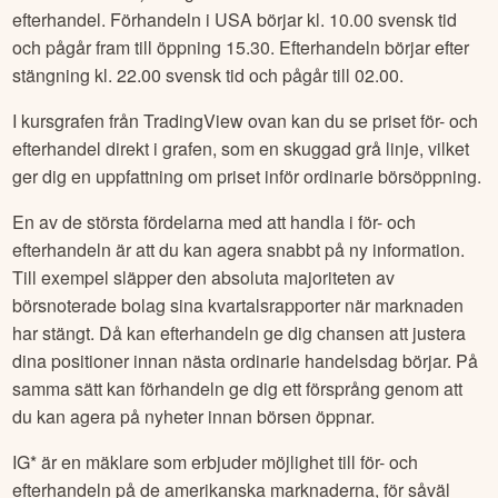
efterhandel. Förhandeln i USA börjar kl. 10.00 svensk tid
och pågår fram till öppning 15.30. Efterhandeln börjar efter
stängning kl. 22.00 svensk tid och pågår till 02.00.
I kursgrafen från TradingView ovan kan du se priset för- och
efterhandel direkt i grafen, som en skuggad grå linje, vilket
ger dig en uppfattning om priset inför ordinarie börsöppning.
En av de största fördelarna med att handla i för- och
efterhandeln är att du kan agera snabbt på ny information.
Till exempel släpper den absoluta majoriteten av
börsnoterade bolag sina kvartalsrapporter när marknaden
har stängt. Då kan efterhandeln ge dig chansen att justera
dina positioner innan nästa ordinarie handelsdag börjar. På
samma sätt kan förhandeln ge dig ett försprång genom att
du kan agera på nyheter innan börsen öppnar.
IG* är en mäklare som erbjuder möjlighet till för- och
efterhandeln på de amerikanska marknaderna, för såväl