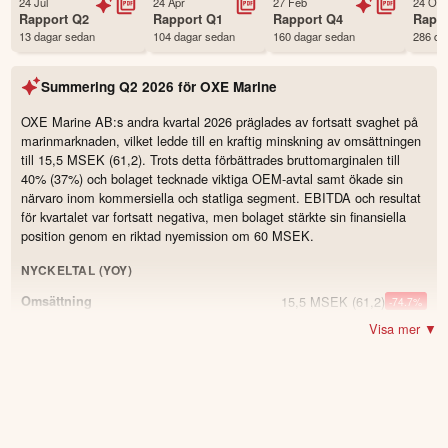
24 Jul
24 Apr
27 Feb
24 Oct
Första handelsdag
03 Jul 2017
Rapport
Q2
Rapport
Q1
Rapport
Q4
Rapp
13 dagar sedan
104 dagar sedan
160 dagar sedan
286 da
Antal ägare Avanza
2,310 st
Antal ägare Nordnet
457 st
Summering
Q2 2026
för
OXE Marine
Källa:
Börsdata
OXE Marine AB:s andra kvartal 2026 präglades av fortsatt svaghet på
marinmarknaden, vilket ledde till en kraftig minskning av omsättningen
till 15,5 MSEK (61,2). Trots detta förbättrades bruttomarginalen till
40% (37%) och bolaget tecknade viktiga OEM-avtal samt ökade sin
närvaro inom kommersiella och statliga segment. EBITDA och resultat
för kvartalet var fortsatt negativa, men bolaget stärkte sin finansiella
position genom en riktad nyemission om 60 MSEK.
NYCKELTAL (YOY)
15,5 MSEK
(61,2)
Omsättning
-74.7
%
Visa mer ▼
−18,1 MSEK
(−0,7)
Resultat
40 %
(37)
Bruttomarginal
3.0
−26,3 MSEK
(−10,4)
Kassaflöde från den löpande verksamheten
−0,03 SEK
(−0,01)
Resultat per aktie (EPS), SEK