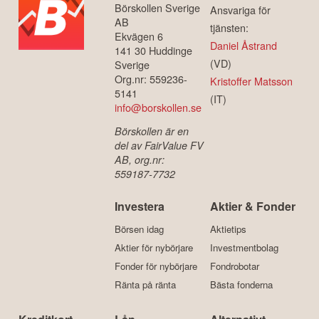
Börskollen Sverige
Ansvariga för
AB
tjänsten:
Ekvägen 6
Daniel Åstrand
141 30 Huddinge
(VD)
Sverige
Org.nr: 559236-
Kristoffer Matsson
5141
(IT)
info@borskollen.se
Börskollen är en
del av FairValue FV
AB, org.nr:
559187-7732
Investera
Aktier & Fonder
Börsen idag
Aktietips
Aktier för nybörjare
Investmentbolag
Fonder för nybörjare
Fondrobotar
Ränta på ränta
Bästa fonderna