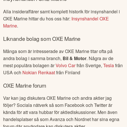
Alla insideraffärer samt komplett historik för insynshandel i
OXE Marine
hittar du hos oss här:
Insynshandel
OXE
Marine
.
Liknande bolag som
OXE Marine
Många som är intresserade av
OXE Marine
titar ofta på
andra bolag i samma branch,
Bil & Motor
. Några av de
mest populära bolagen är
Volvo Car
från
Sverige
,
Tesla
från
USA
och
Nokian Renkaat
från
Finland
OXE Marine
forum
Var kan jag diskutera
OXE Marine
och andra aktier jag
följer? Sociala nätverk så som Facebook och Twitter är
kända för att vara hubbar för aktiediskussioner. Men även
handelsplatser så som Avanza och Nordnet har sina egna
forum där användare kan diskutera aktier,