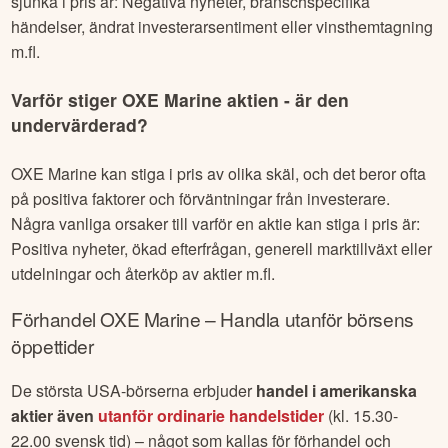
sjunka i pris är: Negativa nyheter, branschspecifika
händelser, ändrat investerarsentiment eller vinsthemtagning
m.fl.
Varför stiger
OXE Marine
aktien - är den
undervärderad?
OXE Marine
kan stiga i pris av olika skäl, och det beror ofta
på positiva faktorer och förväntningar från investerare.
Några vanliga orsaker till varför en aktie kan stiga i pris är:
Positiva nyheter, ökad efterfrågan, generell marktillväxt eller
utdelningar och återköp av aktier m.fl.
Förhandel
OXE Marine
– Handla utanför börsens
öppettider
De största USA-börserna erbjuder
handel i amerikanska
aktier även
utanför ordinarie handelstider
(kl. 15.30-
22.00 svensk tid) – något som kallas för förhandel och