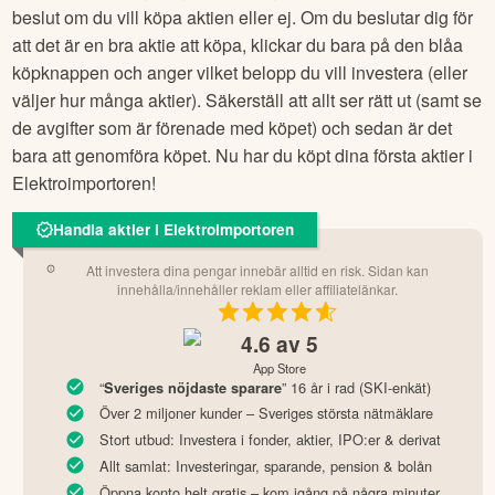
beslut om du vill köpa aktien eller ej. Om du beslutar dig för
att det är en bra aktie att köpa, klickar du bara på den blåa
köpknappen och anger vilket belopp du vill investera (eller
väljer hur många aktier). Säkerställ att allt ser rätt ut (samt se
de avgifter som är förenade med köpet) och sedan är det
bara att genomföra köpet. Nu har du köpt dina första aktier i
Elektroimportoren
!
Handla aktier i Elektroimportoren
Att investera dina pengar innebär alltid en risk. Sidan kan
innehålla/innehåller reklam eller affiliatelänkar.
4.6
av 5
App Store
“
” 16 år i rad (SKI-enkät)
Sveriges nöjdaste sparare
Över 2 miljoner kunder – Sveriges största nätmäklare
Stort utbud: Investera i fonder, aktier, IPO:er & derivat
Allt samlat: Investeringar, sparande, pension & bolån
Öppna konto helt gratis – kom igång på några minuter