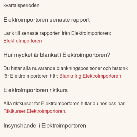
kvartalsperioden.
Elektroimportoren
senaste rapport
Länk till senaste rapporten från
Elektroimportoren
:
Elektroimportoren
Hur mycket är blankat i
Elektroimportoren
?
Du hittar alla nuvarande blankningspositioner och historik
för
Elektroimportoren
här:
Blankning
Elektroimportoren
Elektroimportoren
riktkurs
Alla riktkurser för
Elektroimportoren
hittar du hos oss här:
Riktkurser
Elektroimportoren
.
Insynshandel i
Elektroimportoren