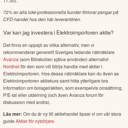
17.30).
72% av alla icke-professionella kunder förlorar pengar på
CFD-handel hos den här leverantören.
Var kan jag investera i
Elektroimportoren
aktie?
Det finns en uppsjö av olika alternativ, men vi
rekommenderar generellt Sveriges ledande nätmäklare
Avanza
(som Börskollen själva använder) alternativt
Nordnet
för den som vill börja handla med aktier i
Elektroimportoren
. Hos dessa nätmäklare kan du även se
Elektroimportoren
aktiekurs samt hitta ytterligare bra
information om bolaget/aktien, som exempelvis omsättning,
P/E-tal eller utdelning (och även Avanza forum för
diskussion med andra).
Läs mer:
Om du är ny till aktiehandel tipsar vi om vår stora
guide
Aktier för nybörjare
.