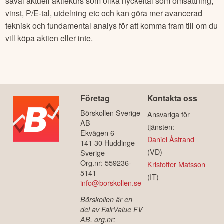
såväl aktuell aktiekurs som olika nyckeltal som omsättning,
vinst, P/E-tal, utdelning etc och kan göra mer avancerad
teknisk och fundamental analys för att komma fram till om du
vill köpa aktien eller inte.
Företag
Kontakta oss
Börskollen Sverige
Ansvariga för
AB
tjänsten:
Ekvägen 6
Daniel Åstrand
141 30 Huddinge
(VD)
Sverige
Org.nr: 559236-
Kristoffer Matsson
5141
(IT)
info@borskollen.se
Börskollen är en
del av FairValue FV
AB, org.nr: