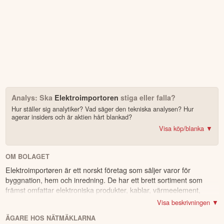
Analys: Ska
Elektroimportoren
stiga eller falla?
Hur ställer sig analytiker? Vad säger den tekniska analysen? Hur
agerar insiders och är aktien hårt blankad?
Visa köp/blanka ▼
Bonus: Få upp till 500 USD i tillgångar när du öppnar konto –
se
erbjudandet!
OM BOLAGET
Elektroimportøren är ett norskt företag som säljer varor för
4.2
av 5
byggnation, hem och inredning. De har ett brett sortiment som
främst omfattar elektroniska produkter, kablar, värmeelement,
Trustpilot
system och verktyg. Deras kunder är både privatpersoner och
10 000+ olika marknader samlade – aktier, ETF:er & krypto
Visa beskrivningen ▼
företag, och försäljningen sker främst via företagets nätbutik.
CopyTrader™ –
kopiera portföljen för toppinvesterare
ÄGARE HOS NÄTMÄKLARNA
Företagets huvudkontor ligger i Oslo.
För- & efterhandel på utvalda börser – ligg steget före