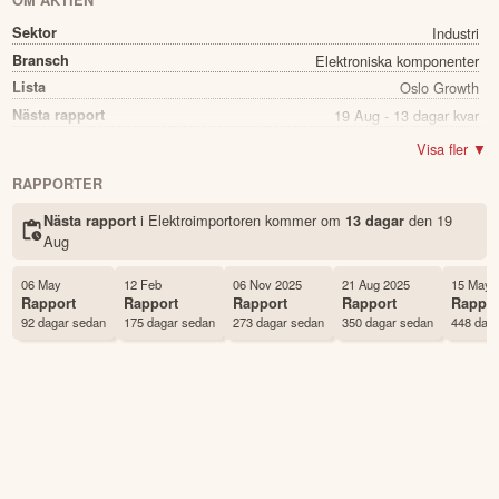
OM AKTIEN
Sektor
Industri
Bransch
Elektroniska komponenter
Lista
Oslo Growth
Nästa rapport
19 Aug - 13 dagar kvar
Utdelning
Ja
Visa fler ▼
Direkavkastning
1.88%
RAPPORTER
Utdelning summa
0.40
i Elektroimportoren kommer
om
den
19
Nästa rapport
13 dagar
Namn
Elektroimportoren
Aug
Ticker
ELIMP
Status
Noterad
06 May
12 Feb
06 Nov 2025
21 Aug 2025
15 May 
Rapport
Rapport
Rapport
Rapport
Rappor
Land
Norge
92 dagar sedan
175 dagar sedan
273 dagar sedan
350 dagar sedan
448 dag
Första handelsdag
15 Dec 2020
Antal ägare Avanza
35 st
Antal ägare Nordnet
473 st
Källa:
Börsdata