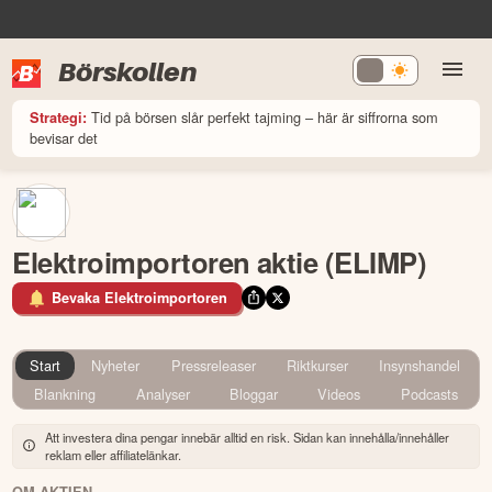
Börskollen
Tid på börsen slår perfekt tajming – här är siffrorna som
Strategi:
bevisar det
Elektroimportoren aktie (ELIMP)
Bevaka Elektroimportoren
Start
Nyheter
Pressreleaser
Riktkurser
Insynshandel
Blankning
Analyser
Bloggar
Videos
Podcasts
Att investera dina pengar innebär alltid en risk. Sidan kan innehålla/innehåller
reklam eller affiliatelänkar.