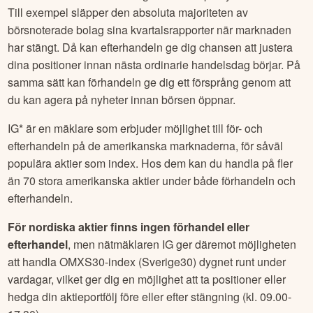
Till exempel släpper den absoluta majoriteten av
börsnoterade bolag sina kvartalsrapporter när marknaden
har stängt. Då kan efterhandeln ge dig chansen att justera
dina positioner innan nästa ordinarie handelsdag börjar. På
samma sätt kan förhandeln ge dig ett försprång genom att
du kan agera på nyheter innan börsen öppnar.
IG* är en mäklare som erbjuder möjlighet till för- och
efterhandeln på de amerikanska marknaderna, för såväl
populära aktier som index. Hos dem kan du handla på fler
än 70 stora amerikanska aktier under både förhandeln och
efterhandeln.
För nordiska aktier finns ingen förhandel eller
efterhandel
, men nätmäklaren IG ger däremot möjligheten
att handla OMXS30-index (Sverige30) dygnet runt under
vardagar, vilket ger dig en möjlighet att ta positioner eller
hedga din aktieportfölj före eller efter stängning (kl. 09.00-