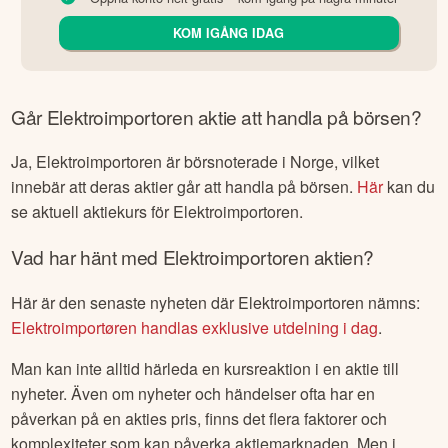
KOM IGÅNG IDAG
Går
Elektroimportoren
aktie att handla på börsen?
Ja,
Elektroimportoren
är börsnoterade
i Norge
, vilket
innebär att deras aktier går att handla på börsen.
Här
kan du
se aktuell aktiekurs för
Elektroimportoren
.
Vad har hänt med
Elektroimportoren
aktien?
Här är den senaste nyheten där
Elektroimportoren
nämns:
Elektroimportøren handlas exklusive utdelning i dag
.
Man kan inte alltid härleda en kursreaktion i en aktie till
nyheter. Även om nyheter och händelser ofta har en
påverkan på en akties pris, finns det flera faktorer och
komplexiteter som kan påverka aktiemarknaden. Men i