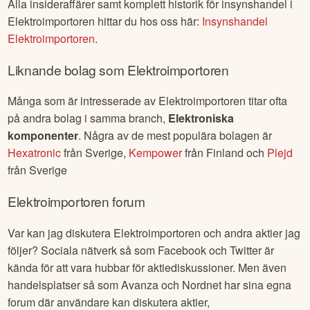
Alla insideraffärer samt komplett historik för insynshandel i
Elektroimportoren
hittar du hos oss här:
Insynshandel
Elektroimportoren
.
Liknande bolag som
Elektroimportoren
Många som är intresserade av
Elektroimportoren
titar ofta
på andra bolag i samma branch,
Elektroniska
komponenter
. Några av de mest populära bolagen är
Hexatronic
från
Sverige
,
Kempower
från
Finland
och
Plejd
från
Sverige
Elektroimportoren
forum
Var kan jag diskutera
Elektroimportoren
och andra aktier jag
följer? Sociala nätverk så som Facebook och Twitter är
kända för att vara hubbar för aktiediskussioner. Men även
handelsplatser så som Avanza och Nordnet har sina egna
forum där användare kan diskutera aktier,