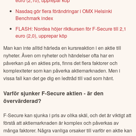
euro (2,10), upprepar köp
Nasdaq gör flera förändringar i OMX Helsinki
Benchmark index
FLASH: Nordea höjer riktkursen för F-Secure till 2,1
euro (2,0), upprepar köp
Man kan inte alltid härleda en kursreaktion i en aktie till
nyheter. Även om nyheter och händelser ofta har en
påverkan på en akties pris, finns det flera faktorer och
komplexiteter som kan påverka aktiemarknaden. Men i
vissa fall kan det ge dig en ledtråd till vad som hänt.
Varför sjunker
F-Secure
aktien - är den
övervärderad?
F-Secure
kan sjunka i pris av olika skäl, och det är viktigt att
förstå att aktiemarknaden är komplex och påverkas av
många faktorer. Några vanliga orsaker till varför en aktie kan