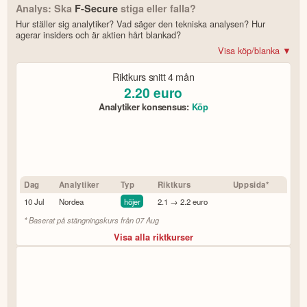
Analys: Ska
F-Secure
stiga eller falla?
Hur ställer sig analytiker? Vad säger den tekniska analysen? Hur
agerar insiders och är aktien hårt blankad?
Visa köp/blanka ▼
Bonus: Få upp till 500 USD i tillgångar när du öppnar konto –
se
Riktkurs snitt
4 mån
erbjudandet!
2.20
euro
Analytiker konsensus:
Köp
4.2
av 5
Trustpilot
10 000+ olika marknader samlade – aktier, ETF:er & krypto
CopyTrader™ –
kopiera portföljen för toppinvesterare
För- & efterhandel på utvalda börser – ligg steget före
Dag
Analytiker
Typ
Riktkurs
Uppsida*
– över 100 olika att välja på
Handla riktig krypto
10 Jul
Nordea
höjer
2.1 → 2.2 euro
Bonus: Upp till
på oinvesterat kapital
3,55 % årlig ränta
* Baserat på stängningskurs från
07 Aug
Köp eller blanka F-Secure
Visa alla riktkurser
7 enkla steg – så här kommer du igång
för att läsa mer och klicka sedan på
Besök hemsidan
Registrera dig/Öppna konto
.