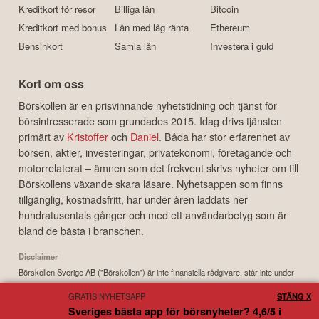
Kreditkort för resor
Billiga lån
Bitcoin
Kreditkort med bonus
Lån med låg ränta
Ethereum
Bensinkort
Samla lån
Investera i guld
Kort om oss
Börskollen är en prisvinnande nyhetstidning och tjänst för
börsintresserade som grundades 2015. Idag drivs tjänsten
primärt av
Kristoffer
och
Daniel
. Båda har stor erfarenhet av
börsen, aktier, investeringar, privatekonomi, företagande och
motorrelaterat – ämnen som det frekvent skrivs nyheter om till
Börskollens växande skara läsare. Nyhetsappen som finns
tillgänglig, kostnadsfritt, har under åren laddats ner
hundratusentals gånger och med ett användarbetyg som är
bland de bästa i branschen.
Disclaimer
Börskollen Sverige AB ("Börskollen") är inte finansiella rådgivare, står inte under
finansinspektionens tillsyn och ger inga råd till dig. Detta innebär att
GRATIS NYHETSAPP
STÄNG X
investeringsbeslut baserade på information som direkt eller indirekt härrörande
Sveriges bästa app för börsnyheter? 4,6/5 i
från Börskollen eller personer med koppling till Börskollen, alltid fattas