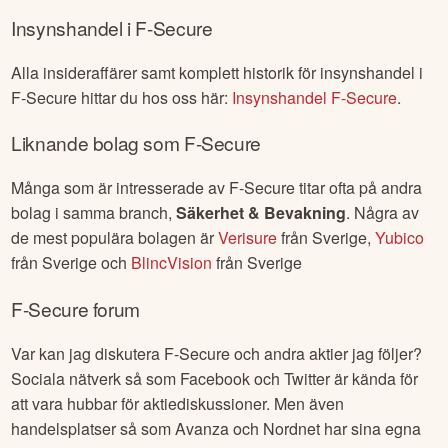
Insynshandel i
F-Secure
Alla insideraffärer samt komplett historik för insynshandel i
F-Secure
hittar du hos oss här:
Insynshandel
F-Secure
.
Liknande bolag som
F-Secure
Många som är intresserade av
F-Secure
titar ofta på andra
bolag i samma branch,
Säkerhet & Bevakning
. Några av
de mest populära bolagen är
Verisure
från
Sverige
,
Yubico
från
Sverige
och
BlincVision
från
Sverige
F-Secure
forum
Var kan jag diskutera
F-Secure
och andra aktier jag följer?
Sociala nätverk så som Facebook och Twitter är kända för
att vara hubbar för aktiediskussioner. Men även
handelsplatser så som Avanza och Nordnet har sina egna