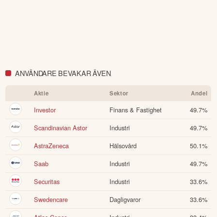
ANVÄNDARE BEVAKAR ÄVEN
Aktie
Sektor
Andel
Investor
Finans & Fastighet
49.7
%
Scandinavian Astor
Industri
49.7
%
AstraZeneca
Hälsovård
50.1
%
Saab
Industri
49.7
%
Securitas
Industri
33.6
%
Swedencare
Dagligvaror
33.6
%