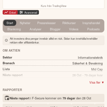
Kurs från TradingView
Enkel
Avancerad
Start
Nyheter
Pressreleaser
Riktkurser
Insynshandel
Blankning
Analyser
Bloggar
Videos
Podcasts
Att investera dina pengar innebär alltid en risk. Sidan kan innehålla/innehåller
reklam eller affiliatelänkar.
OM AKTIEN
Sektor
Informationsteknik
Bransch
Säkerhet & Bevakning
Lista
Mid Cap
Nästa rapport
28 Oct - 79 dagar kvar
Utdelning
Ja
Visa fler ▼
Direkavkastning
2.10%
RAPPORTER
Utdelning summa
0.04
i F-Secure kommer
om
den
28 Oct
Nästa rapport
79 dagar
Namn
F-Secure
Ticker
FSECURE