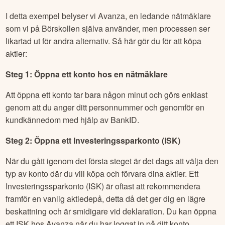
I detta exempel belyser vi Avanza, en ledande nätmäklare
som vi på Börskollen själva använder, men processen ser
likartad ut för andra alternativ. Så här gör du för att köpa
aktier:
Steg 1: Öppna ett konto hos en nätmäklare
Att öppna ett konto tar bara någon minut och görs enklast
genom att du anger ditt personnummer och genomför en
kundkännedom med hjälp av BankID.
Steg 2: Öppna ett Investeringssparkonto (ISK)
När du gått igenom det första steget är det dags att välja den
typ av konto där du vill köpa och förvara dina aktier. Ett
Investeringssparkonto (ISK) är oftast att rekommendera
framför en vanlig aktiedepå, detta då det ger dig en lägre
beskattning och är smidigare vid deklaration. Du kan öppna
ett ISK hos Avanza när du har loggat in på ditt konto.