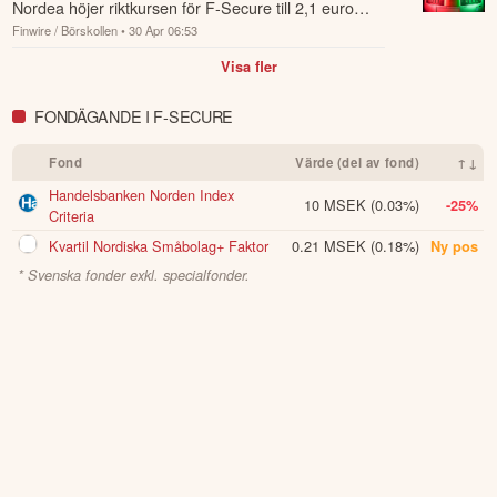
Nordea höjer riktkursen för F-Secure till 2,1 euro
Finwire / Börskollen
• 30 Apr 06:53
(2,0), upprepar köp.
Visa fler
FONDÄGANDE I F-SECURE
Fond
Värde (del av fond)
↑↓
Handelsbanken Norden Index
10 MSEK
(0.03%)
-25%
Criteria
Kvartil Nordiska Småbolag+ Faktor
0.21 MSEK
(0.18%)
Ny pos
* Svenska fonder exkl. specialfonder.