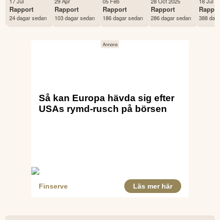
17 Jul
29 Apr
05 Feb
28 Oct 2025
18 Jul 2
Status
Noterad
Rapport
Rapport
Rapport
Rapport
Rappor
24 dagar sedan
103 dagar sedan
186 dagar sedan
286 dagar sedan
388 dag
Land
Finland
Första handelsdag
30 Jun 2022
Antal ägare Avanza
225 st
Antal ägare Nordnet
10,634 st
Källa:
Börsdata