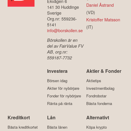
Ekvägen 6
Daniel Åstrand
141 30 Huddinge
(VD)
Sverige
Org.nr: 559236-
Kristoffer Matsson
5141
(IT)
info@borskollen.se
Börskollen är en
del av FairValue FV
AB, org.nr:
559187-7732
Investera
Aktier & Fonder
Börsen idag
Aktietips
Aktier för nybörjare
Investmentbolag
Fonder för nybörjare
Fondrobotar
Ränta på ränta
Bästa fonderna
Kreditkort
Lån
Alternativt
Bästa kreditkortet
Bästa lånen
Köpa krypto