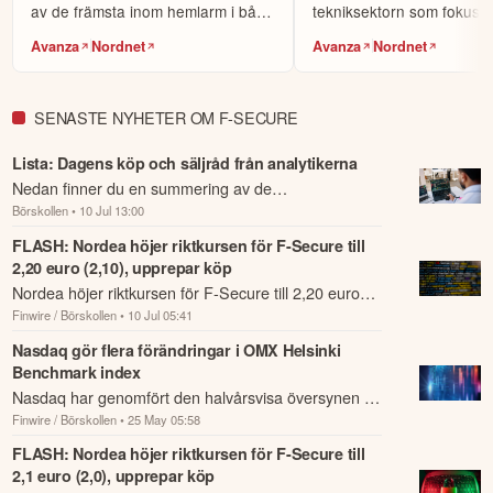
av de främsta inom hemlarm i både
tekniksektorn som fokuse
Europa och L...
cybersäkerhet.
Avanza
Nordnet
Avanza
Nordnet
SENASTE NYHETER OM F-SECURE
Lista: Dagens köp och säljråd från analytikerna
Nedan finner du en summering av de
Börskollen
• 10 Jul 13:00
analysrekommendationer och riktkursförändringar
som har rapporterats om idag den 10 juli.
FLASH: Nordea höjer riktkursen för F-Secure till
2,20 euro (2,10), upprepar köp
Nordea höjer riktkursen för F-Secure till 2,20 euro
Finwire / Börskollen
• 10 Jul 05:41
(2,10), upprepar köp.
Nasdaq gör flera förändringar i OMX Helsinki
Benchmark index
Nasdaq har genomfört den halvårsvisa översynen av
Finwire / Börskollen
• 25 May 05:58
OMX Helsinki Benchmark index.
FLASH: Nordea höjer riktkursen för F-Secure till
2,1 euro (2,0), upprepar köp