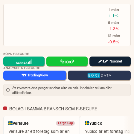
världens största sociala investerarforum.
WithSecure.
1 mån
ÖPPNA KONTO
1.1%
6 mån
KOPIERA TOPPINVESTERARE
-1.3%
eToro är en investeringsplattform för flera tillgångsslag. Värdet på
12 mån
dina investeringar kan gå upp eller ner. Du riskerar ditt kapital.
-0.5%
KÖPA F-SECURE
ANALYSERA F-SECURE
Att investera dina pengar innebär alltid en risk. Innehåller reklam eller
affiliatelänkar.
BOLAG I SAMMA BRANSCH SOM F-SECURE
Verisure
Yubico
Large Cap
Verisure är ett företag som är en
Yubico är ett företag inom