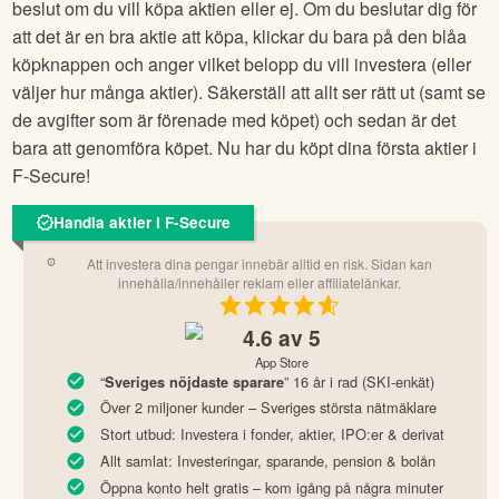
beslut om du vill köpa aktien eller ej. Om du beslutar dig för
att det är en bra aktie att köpa, klickar du bara på den blåa
köpknappen och anger vilket belopp du vill investera (eller
väljer hur många aktier). Säkerställ att allt ser rätt ut (samt se
de avgifter som är förenade med köpet) och sedan är det
bara att genomföra köpet. Nu har du köpt dina första aktier i
F-Secure
!
Handla aktier i F-Secure
Att investera dina pengar innebär alltid en risk. Sidan kan
innehålla/innehåller reklam eller affiliatelänkar.
4.6
av 5
App Store
“
” 16 år i rad (SKI-enkät)
Sveriges nöjdaste sparare
Över 2 miljoner kunder – Sveriges största nätmäklare
Stort utbud: Investera i fonder, aktier, IPO:er & derivat
Allt samlat: Investeringar, sparande, pension & bolån
Öppna konto helt gratis – kom igång på några minuter