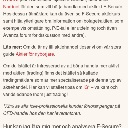
Nordnet
för den som vill börja handla med aktier i
F-Secure
.
Hos dessa nätmäklare kan du även se
F-Secure
aktiekurs
samt hitta ytterligare bra information om bolaget/aktien, som
exempelvis omsättning, P/E-tal eller utdelning (och även
Avanza forum för diskussion med andra).
Läs mer:
Om du är ny till aktiehandel tipsar vi om vår stora
guide
Aktier för nybörjare
.
Om du istället är intresserad av att börja handla mer aktivt
med aktien (trading) finns det istället så kallade
tradingmäklare som är mer specialiserade på denna typ av
aktiehandel. Här kan vi istället tipsa om
IG
* – välkänt och
världsledande inom just trading!
*
72% av alla icke-professionella kunder förlorar pengar på
CFD-handel hos den här leverantören.
Hur kan jag lära mig mer och analysera
F-Secure
?