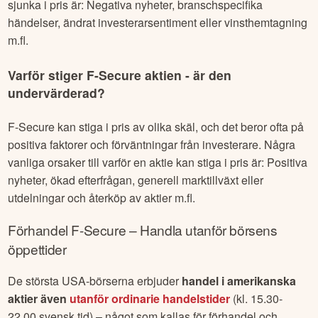
sjunka i pris är: Negativa nyheter, branschspecifika
händelser, ändrat investerarsentiment eller vinsthemtagning
m.fl.
Varför stiger
F-Secure
aktien - är den
undervärderad?
F-Secure
kan stiga i pris av olika skäl, och det beror ofta på
positiva faktorer och förväntningar från investerare. Några
vanliga orsaker till varför en aktie kan stiga i pris är: Positiva
nyheter, ökad efterfrågan, generell marktillväxt eller
utdelningar och återköp av aktier m.fl.
Förhandel
F-Secure
– Handla utanför börsens
öppettider
De största USA-börserna erbjuder
handel i amerikanska
aktier även
utanför ordinarie handelstider
(kl. 15.30-
22.00 svensk tid) – något som kallas för förhandel och