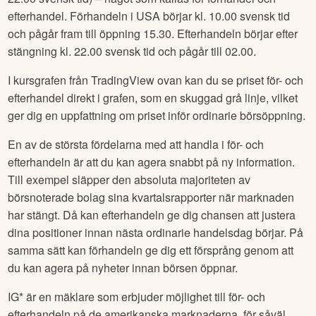
efterhandel. Förhandeln i USA börjar kl. 10.00 svensk tid
och pågår fram till öppning 15.30. Efterhandeln börjar efter
stängning kl. 22.00 svensk tid och pågår till 02.00.
I kursgrafen från TradingView ovan kan du se priset för- och
efterhandel direkt i grafen, som en skuggad grå linje, vilket
ger dig en uppfattning om priset inför ordinarie börsöppning.
En av de största fördelarna med att handla i för- och
efterhandeln är att du kan agera snabbt på ny information.
Till exempel släpper den absoluta majoriteten av
börsnoterade bolag sina kvartalsrapporter när marknaden
har stängt. Då kan efterhandeln ge dig chansen att justera
dina positioner innan nästa ordinarie handelsdag börjar. På
samma sätt kan förhandeln ge dig ett försprång genom att
du kan agera på nyheter innan börsen öppnar.
IG* är en mäklare som erbjuder möjlighet till för- och
efterhandeln på de amerikanska marknaderna, för såväl