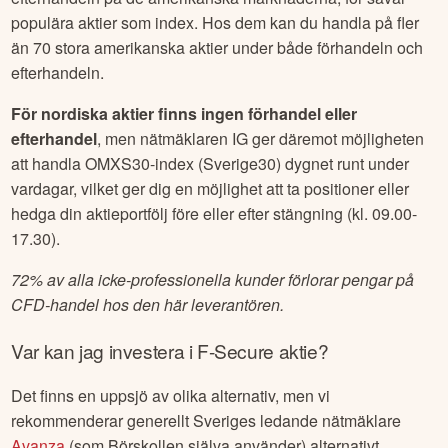
populära aktier som index. Hos dem kan du handla på fler
än 70 stora amerikanska aktier under både förhandeln och
efterhandeln.
För nordiska aktier finns ingen förhandel eller
efterhandel
, men nätmäklaren IG ger däremot möjligheten
att handla OMXS30-index (Sverige30) dygnet runt under
vardagar, vilket ger dig en möjlighet att ta positioner eller
hedga din aktieportfölj före eller efter stängning (kl. 09.00-
17.30).
72% av alla icke-professionella kunder förlorar pengar på
CFD-handel hos den här leverantören.
Var kan jag investera i
F-Secure
aktie?
Det finns en uppsjö av olika alternativ, men vi
rekommenderar generellt Sveriges ledande nätmäklare
Avanza
(som Börskollen själva använder) alternativt