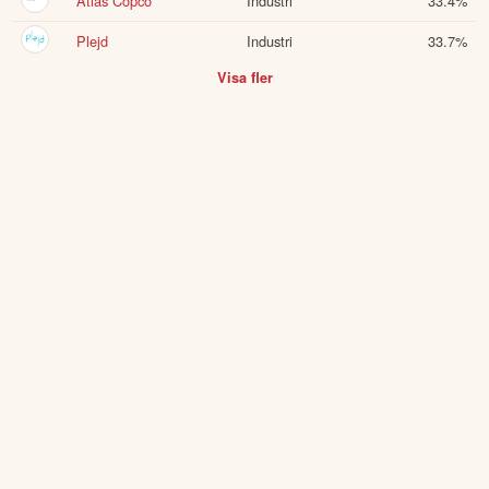
Atlas Copco
Industri
33.4
%
Plejd
Industri
33.7
%
Visa fler