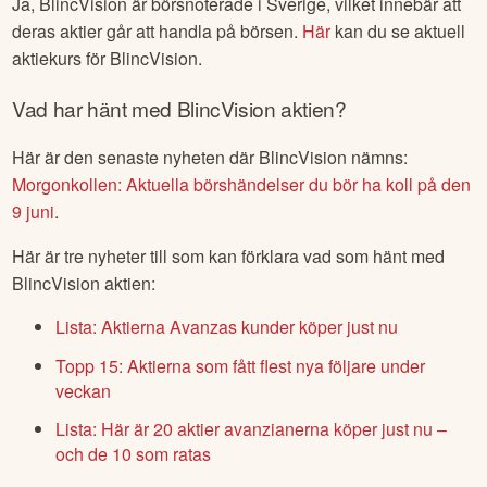
Ja,
BlincVision
är börsnoterade
i Sverige
, vilket innebär att
deras aktier går att handla på börsen.
Här
kan du se aktuell
aktiekurs för
BlincVision
.
Vad har hänt med
BlincVision
aktien?
Här är den senaste nyheten där
BlincVision
nämns:
Morgonkollen: Aktuella börshändelser du bör ha koll på den
9 juni
.
Här är tre nyheter till som kan förklara vad som hänt med
BlincVision
aktien:
Lista: Aktierna Avanzas kunder köper just nu
Topp 15: Aktierna som fått flest nya följare under
veckan
Lista: Här är 20 aktier avanzianerna köper just nu –
och de 10 som ratas