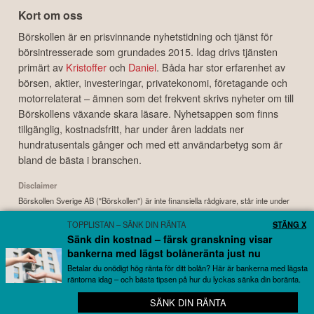
Kort om oss
Börskollen är en prisvinnande nyhetstidning och tjänst för
börsintresserade som grundades 2015. Idag drivs tjänsten
primärt av
Kristoffer
och
Daniel
. Båda har stor erfarenhet av
börsen, aktier, investeringar, privatekonomi, företagande och
motorrelaterat – ämnen som det frekvent skrivs nyheter om till
Börskollens växande skara läsare. Nyhetsappen som finns
tillgänglig, kostnadsfritt, har under åren laddats ner
hundratusentals gånger och med ett användarbetyg som är
bland de bästa i branschen.
Disclaimer
Börskollen Sverige AB ("Börskollen") är inte finansiella rådgivare, står inte under
finansinspektionens tillsyn och ger inga råd till dig. Detta innebär att
TOPPLISTAN – SÄNK DIN RÄNTA
STÄNG X
investeringsbeslut baserade på information som direkt eller indirekt härrörande
Sänk din kostnad – färsk granskning visar
från Börskollen eller personer med koppling till Börskollen, alltid fattas
bankerna med lägst bolåneränta just nu
självständigt av investeraren. Börskollen frånsäger sig allt ansvar för eventuell
förlust eller skada av vad slag det må vara som grundar sig på användandet av
Betalar du onödigt hög ränta för ditt bolån? Här är bankerna med lägsta
räntorna idag – och bästa tipsen på hur du lyckas sänka din boränta.
material härrörande från tjänsten Börskollen.
SÄNK DIN RÄNTA
🔔 Bredaste bolagsbevakningen – helt gratis
Copyright ©
2026
Börskollen Sverige AB. All rights reserved.