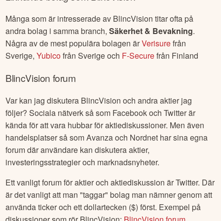
Många som är intresserade av
BlincVision
titar ofta på
andra bolag i samma branch,
Säkerhet & Bevakning
.
Några av de mest populära bolagen är
Verisure
från
Sverige
,
Yubico
från
Sverige
och
F-Secure
från
Finland
BlincVision
forum
Var kan jag diskutera
BlincVision
och andra aktier jag
följer? Sociala nätverk så som Facebook och Twitter är
kända för att vara hubbar för aktiediskussioner. Men även
handelsplatser så som Avanza och Nordnet har sina egna
forum där användare kan diskutera aktier,
investeringsstrategier och marknadsnyheter.
Ett vanligt forum för aktier och aktiediskussion är Twitter. Där
är det vanligt att man "taggar" bolag man nämner genom att
använda ticker och ett dollartecken ($) först. Exempel på
diskussioner som rör
BlincVision
:
BlincVision
forum
.