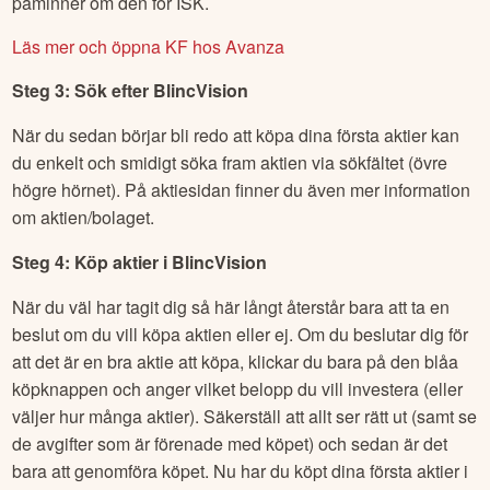
påminner om den för ISK.
Läs mer och öppna KF hos Avanza
Steg 3: Sök efter
BlincVision
När du sedan börjar bli redo att köpa dina första aktier kan
du enkelt och smidigt söka fram aktien via sökfältet (övre
högre hörnet). På aktiesidan finner du även mer information
om aktien/bolaget.
Steg 4: Köp aktier i
BlincVision
När du väl har tagit dig så här långt återstår bara att ta en
beslut om du vill köpa aktien eller ej. Om du beslutar dig för
att det är en bra aktie att köpa, klickar du bara på den blåa
köpknappen och anger vilket belopp du vill investera (eller
väljer hur många aktier). Säkerställ att allt ser rätt ut (samt se
de avgifter som är förenade med köpet) och sedan är det
bara att genomföra köpet. Nu har du köpt dina första aktier i