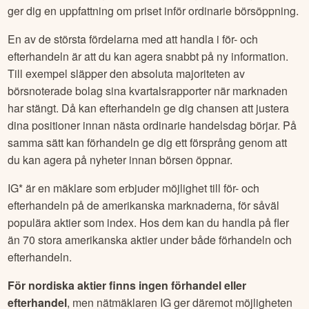
ger dig en uppfattning om priset inför ordinarie börsöppning.
En av de största fördelarna med att handla i för- och
efterhandeln är att du kan agera snabbt på ny information.
Till exempel släpper den absoluta majoriteten av
börsnoterade bolag sina kvartalsrapporter när marknaden
har stängt. Då kan efterhandeln ge dig chansen att justera
dina positioner innan nästa ordinarie handelsdag börjar. På
samma sätt kan förhandeln ge dig ett försprång genom att
du kan agera på nyheter innan börsen öppnar.
IG* är en mäklare som erbjuder möjlighet till för- och
efterhandeln på de amerikanska marknaderna, för såväl
populära aktier som index. Hos dem kan du handla på fler
än 70 stora amerikanska aktier under både förhandeln och
efterhandeln.
För nordiska aktier finns ingen förhandel eller
efterhandel
, men nätmäklaren IG ger däremot möjligheten