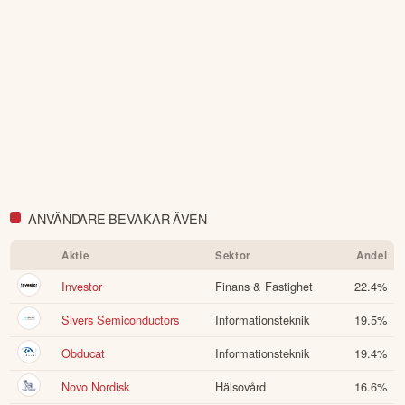
garanti för framtida avkastning.
Skulle du upptäcka fel eller
andra förbättringsförslag i materialet är du välkommen att
kontakta oss
.
Öppna rapport (PDF)
ANVÄNDARE BEVAKAR ÄVEN
Aktie
Sektor
Andel
Investor
Finans & Fastighet
22.4
%
Sivers Semiconductors
Informationsteknik
19.5
%
Obducat
Informationsteknik
19.4
%
Novo Nordisk
Hälsovård
16.6
%