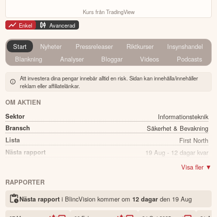
Kurs från TradingView
Enkel
Avancerad
Start
Nyheter
Pressreleaser
Riktkurser
Insynshandel
Blankning
Analyser
Bloggar
Videos
Podcasts
Att investera dina pengar innebär alltid en risk. Sidan kan innehålla/innehåller
reklam eller affiliatelänkar.
OM AKTIEN
Sektor
Informationsteknik
Bransch
Säkerhet & Bevakning
Lista
First North
Nästa rapport
19 Aug - 12 dagar kvar
Utdelning
Nej
Visa fler ▼
Namn
BlincVision
RAPPORTER
Ticker
BLINC B
i BlincVision kommer
om
den
19 Aug
Nästa rapport
12 dagar
Status
Noterad
Land
Sverige