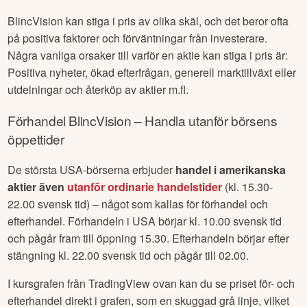
BlincVision
kan stiga i pris av olika skäl, och det beror ofta
på positiva faktorer och förväntningar från investerare.
Några vanliga orsaker till varför en aktie kan stiga i pris är:
Positiva nyheter, ökad efterfrågan, generell marktillväxt eller
utdelningar och återköp av aktier m.fl.
Förhandel
BlincVision
– Handla utanför börsens
öppettider
De största USA-börserna erbjuder
handel i amerikanska
aktier även
utanför ordinarie handelstider
(kl. 15.30-
22.00 svensk tid) – något som kallas för förhandel och
efterhandel. Förhandeln i USA börjar kl. 10.00 svensk tid
och pågår fram till öppning 15.30. Efterhandeln börjar efter
stängning kl. 22.00 svensk tid och pågår till 02.00.
I kursgrafen från TradingView ovan kan du se priset för- och
efterhandel direkt i grafen, som en skuggad grå linje, vilket