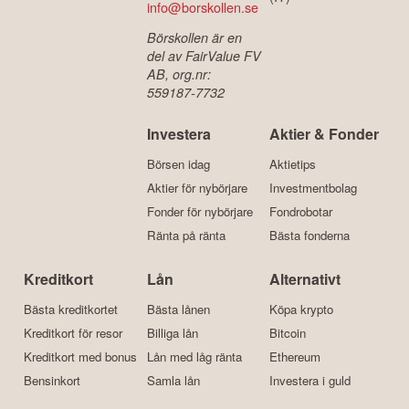
info@borskollen.se
Börskollen är en
del av FairValue FV
AB, org.nr:
559187-7732
Investera
Aktier & Fonder
Börsen idag
Aktietips
Aktier för nybörjare
Investmentbolag
Fonder för nybörjare
Fondrobotar
Ränta på ränta
Bästa fonderna
Kreditkort
Lån
Alternativt
Bästa kreditkortet
Bästa lånen
Köpa krypto
Kreditkort för resor
Billiga lån
Bitcoin
Kreditkort med bonus
Lån med låg ränta
Ethereum
Bensinkort
Samla lån
Investera i guld