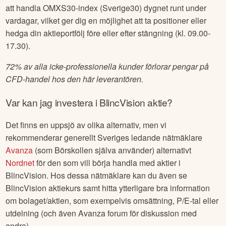
att handla OMXS30-index (Sverige30) dygnet runt under
vardagar, vilket ger dig en möjlighet att ta positioner eller
hedga din aktieportfölj före eller efter stängning (kl. 09.00-
17.30).
72% av alla icke-professionella kunder förlorar pengar på
CFD-handel hos den här leverantören.
Var kan jag investera i
BlincVision
aktie?
Det finns en uppsjö av olika alternativ, men vi
rekommenderar generellt Sveriges ledande nätmäklare
Avanza
(som Börskollen själva använder) alternativt
Nordnet
för den som vill börja handla med aktier i
BlincVision
. Hos dessa nätmäklare kan du även se
BlincVision
aktiekurs samt hitta ytterligare bra information
om bolaget/aktien, som exempelvis omsättning, P/E-tal eller
utdelning (och även Avanza forum för diskussion med
andra).