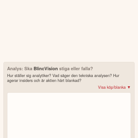
25,919 MSEK
(4,952)
Utgående kassa
423.5
%
17 antal
(17)
Antal anställda
0.0
%
POSITIVT
Rörelseresultatet förbättrades till -7,9 MSEK jämfört med
-9,2 MSEK föregående år.
Kassan stärktes till 25,9 MSEK vid kvartalets utgång.
Första utvärderingsavtal inom försvarsindustrin tecknades
under kvartalet.
Bolaget har inga skulder till externa långivare.
Positiv återkoppling från externa partners kring BlincVision
Analys: Ska
BlincVision
stiga eller falla?
MVP.
Hur ställer sig analytiker? Vad säger den tekniska analysen? Hur
agerar insiders och är aktien hårt blankad?
NEGATIVT
Visa köp/blanka ▼
Bonus: Få upp till 500 USD i tillgångar när du öppnar konto –
se
Intäkterna för kvartalet var fortsatt 0 MSEK.
Bolaget har fortsatt negativt kassaflöde från den operativa
erbjudandet!
verksamheten.
Resultat per aktie var negativt (-0,004 SEK).
4.2
av 5
VD:S KOMMENTAR
Trustpilot
10 000+ olika marknader samlade – aktier, ETF:er & krypto
” Vi tar teknologin ut på marknaden och i praktisk användning.”

CopyTrader™ –