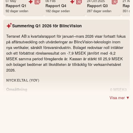
07 May
06 Feb
24 Oct 2025
21 Aug
Första handelsdag
29 May 2017
Rapport
Q1
Rapport
Q4
Rapport
Q3
Rapp
92 dagar sedan
182 dagar sedan
287 dagar sedan
351 da
Antal ägare Avanza
11,078 st
Antal ägare Nordnet
1,847 st
Summering
Q1 2026
för
BlincVision
Källa:
Börsdata
Terranet AB:s kvartalsrapport för januari–mars 2026 visar fortsatt fokus
på affärsutveckling och utvärderingar av BlincVision-teknologin inom
nya vertikaler, särskilt försvarsindustrin. Bolaget redovisar noll intäkter
och ett förbättrat rörelseresultat om -7,9 MSEK jämfört med -9,2
MSEK samma period föregående år. Kassan är stärkt till 25,9 MSEK
och bolaget bedömer att likviditeten är tillräcklig för verksamhetsåret
2026.
NYCKELTAL (YOY)
0 MSEK
0
Omsättning
Visa mer ▼
−7,94 MSEK
(−9,18)
Resultat
−9,043 MSEK
(−10,6)
Kassaflöde från den löpande verksamheten
75,1 %
(40,7)
Soliditet
34.4
−0,004 SEK
(−0,01)
Resultat per aktie