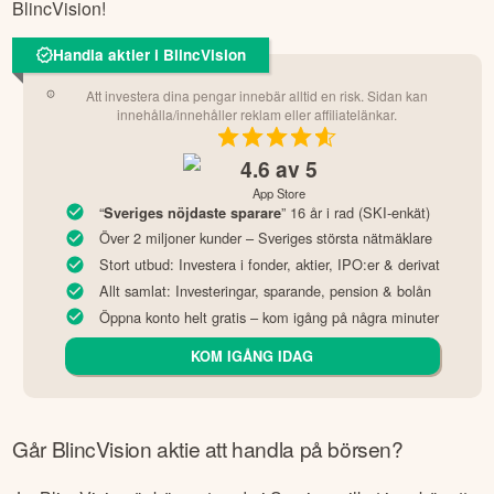
BlincVision
!
Handla aktier i BlincVision
Att investera dina pengar innebär alltid en risk. Sidan kan
innehålla/innehåller reklam eller affiliatelänkar.
4.6
av 5
App Store
“
” 16 år i rad (SKI-enkät)
Sveriges nöjdaste sparare
Över 2 miljoner kunder – Sveriges största nätmäklare
Stort utbud: Investera i fonder, aktier, IPO:er & derivat
Allt samlat: Investeringar, sparande, pension & bolån
Öppna konto helt gratis – kom igång på några minuter
KOM IGÅNG IDAG
Går
BlincVision
aktie att handla på börsen?