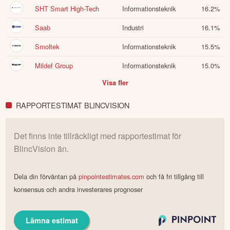
SHT Smart High-Tech
Informationsteknik
16.2
%
Saab
Industri
16.1
%
Smoltek
Informationsteknik
15.5
%
Mildef Group
Informationsteknik
15.0
%
Visa fler
RAPPORTESTIMAT BLINCVISION
Det finns inte tillräckligt med rapportestimat för
BlincVision
än.
Dela din förväntan på
pinpointestimates.com
och få fri tillgång till
konsensus och andra investerares prognoser
Lämna estimat