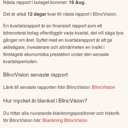
Nästa rapport i bolaget kommer:
19 Aug
.
Det är altså
12
dagar
kvar till nästa rapport i
BlincVision
.
En kvartalsrapport är en finansiell rapport som ett
börsnoterat bolag offentliggör varje kvartal, det vill säga fyra
gånger om året. Syftet med en kvartalsrapport är att ge
aktieägare, investerare och allmänheten en insikt i
företagets ekonomiska prestation under den senaste
kvartalsperioden.
BlincVision
senaste rapport
Länk till senaste rapporten från
BlincVision
:
BlincVision
Hur mycket är blankat i
BlincVision
?
Du hittar alla nuvarande blankningspositioner och historik
för
BlincVision
här:
Blankning
BlincVision