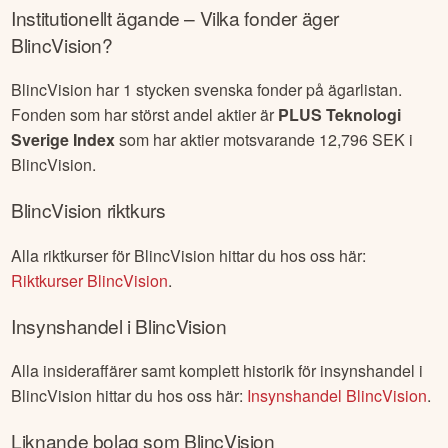
Institutionellt ägande – Vilka fonder äger
BlincVision
?
BlincVision
har
1
stycken svenska fonder på ägarlistan.
Fonden som har störst andel aktier är
PLUS Teknologi
Sverige Index
som har aktier motsvarande
12,796
SEK i
BlincVision
.
BlincVision
riktkurs
Alla riktkurser för
BlincVision
hittar du hos oss här:
Riktkurser
BlincVision
.
Insynshandel i
BlincVision
Alla insideraffärer samt komplett historik för insynshandel i
BlincVision
hittar du hos oss här:
Insynshandel
BlincVision
.
Liknande bolag som
BlincVision