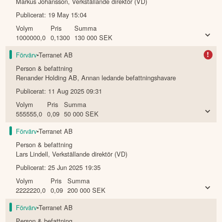
Markus Johansson
,
Verkställande direktör (VD)
Publicerat:
19 May 15:04
Volym
Pris
Summa
1000000,0
0,1300
130 000
SEK
!
Förvärv
•
Terranet AB
Person & befattning
Renander Holding AB
,
Annan ledande befattningshavare
Publicerat:
11 Aug 2025 09:31
Volym
Pris
Summa
555555,0
0,09
50 000
SEK
Förvärv
•
Terranet AB
Person & befattning
Lars Lindell
,
Verkställande direktör (VD)
Publicerat:
25 Jun 2025 19:35
Volym
Pris
Summa
2222220,0
0,09
200 000
SEK
Förvärv
•
Terranet AB
Person & befattning