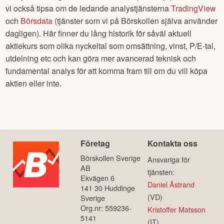
vi också tipsa om de ledande analystjänsterna
TradingView
och
Börsdata
(tjänster som vi på Börskollen själva använder
dagligen). Här finner du lång historik för såväl aktuell
aktiekurs som olika nyckeltal som omsättning, vinst, P/E-tal,
utdelning etc och kan göra mer avancerad teknisk och
fundamental analys för att komma fram till om du vill köpa
aktien eller inte.
Företag
Kontakta oss
Börskollen Sverige
Ansvariga för
AB
tjänsten:
Ekvägen 6
Daniel Åstrand
141 30 Huddinge
(VD)
Sverige
Org.nr: 559236-
Kristoffer Matsson
5141
(IT)